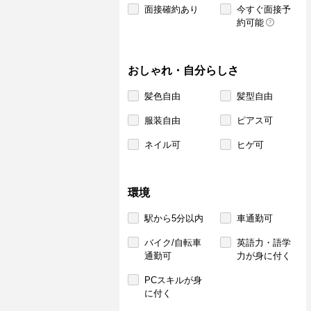
面接確約あり
今すぐ面接予
約可能
おしゃれ・自分らしさ
髪色自由
髪型自由
服装自由
ピアス可
ネイル可
ヒゲ可
環境
駅から5分以内
車通勤可
バイク/自転車
英語力・語学
通勤可
力が身に付く
PCスキルが身
に付く