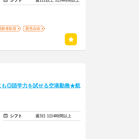
シフト
週1日以上 1日4時間以上
経験者歓迎
髪色自由
ﾁｶにも◎語学力を試せる空港勤務★航
シフト
週3日 1日4時間以上