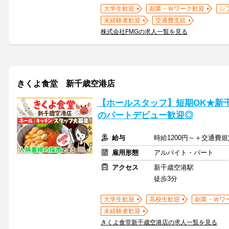
大学生歓迎
副業・Ｗワーク歓迎
シ
未経験者歓迎
交通費支給
株式会社FMGの求人一覧を見る
きくよ食堂 新千歳空港店
【ホールスタッフ】短期OK★新千
のパートデビュー歓迎◎
給与
時給1200円～＋交通費
雇用形態
アルバイト・パート
アクセス
新千歳空港駅
徒歩3分
大学生歓迎
高校生歓迎
副業・Ｗワ
未経験者歓迎
きくよ食堂新千歳空港店の求人一覧を見る