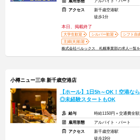
雇用形態
アルバイト・パート
アクセス
新千歳空港駅
徒歩1分
本日、掲載終了
大学生歓迎
シルバー歓迎
シフト自
主婦(夫)歓迎
株式会社ベルックス 札幌事業部の求人一覧
小樽ニュー三幸 新千歳空港店
【ホール】1日5h～OK！空港な
◎未経験スタートもOK
給与
時給1150円＋交通費全
雇用形態
アルバイト・パート
アクセス
新千歳空港駅
徒歩19分