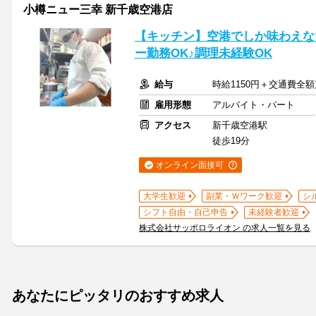
小樽ニュー三幸 新千歳空港店
【キッチン】空港でしか味わえない
ー勤務OK♪調理未経験OK
給与
時給1150円＋交通費全
雇用形態
アルバイト・パート
アクセス
新千歳空港駅
徒歩19分
オンライン面接可
大学生歓迎
副業・Ｗワーク歓迎
シ
シフト自由・自己申告
未経験者歓迎
株式会社サッポロライオン の求人一覧を見る
あなたにピッタリのおすすめ求人