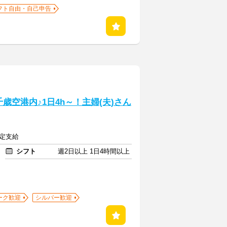
フト自由・自己申告
歳空港内♪1日4h～！主婦(夫)さん
規定支給
シフト
週2日以上 1日4時間以上
ーク歓迎
シルバー歓迎