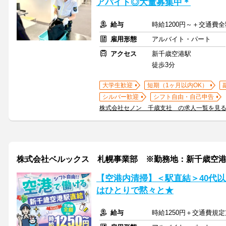
アバイト◎大量募集中＊
給与
時給1200円～＋交通費
雇用形態
アルバイト・パート
アクセス
新千歳空港駅
徒歩3分
大学生歓迎
短期（1ヶ月以内OK）
シルバー歓迎
シフト自由・自己申告
株式会社セノン 千歳支社 の求人一覧を見
株式会社ベルックス 札幌事業部 ※勤務地：新千歳空
【空港内清掃】＜駅直結＞40代以
はひとりで黙々と★
給与
時給1250円＋交通費規