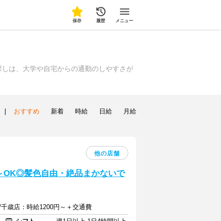
保存
履歴
メニュー
探しは、大学や自宅からの通勤のしやすさが
|
おすすめ
新着
時給
日給
月給
他の店舗
～OK◎髪色自由・絶品まかないで
/千歳店：時給1200円～＋交通費