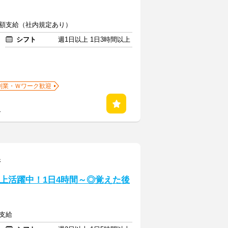
全額支給（社内規定あり）
シフト
週1日以上 1日3時間以上
副業・Ｗワーク歓迎
る
港
上活躍中！1日4時間～◎覚えた後
定支給