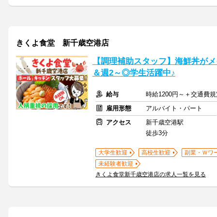
きくよ食堂 新千歳空港店
【調理補助スタッフ】海鮮丼がメイ
＆週2～◎学生活躍中♪
給与
時給1200円～＋交通費
雇用形態
アルバイト・パート
アクセス
新千歳空港駅
徒歩3分
大学生歓迎
高校生歓迎
副業・Ｗワ
未経験者歓迎
きくよ食堂新千歳空港店の求人一覧を見る