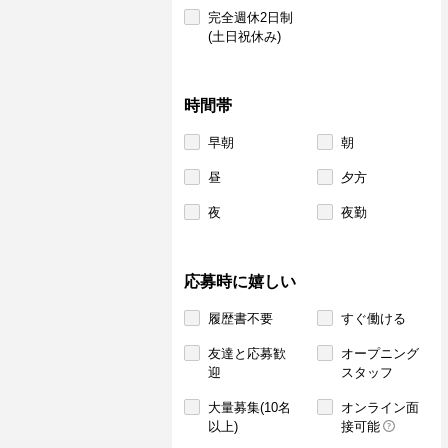
完全週休2日制
(土日祝休み)
時間帯
早朝
朝
昼
夕方
夜
夜勤
応募時に嬉しい
履歴書不要
すぐ働ける
友達と応募歓
オープニング
迎
スタッフ
大量募集(10名
オンライン面
以上)
接可能