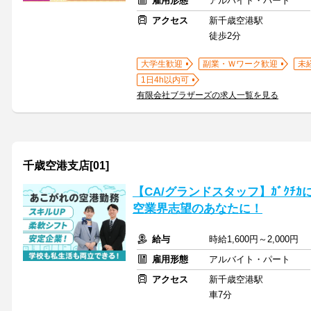
雇用形態
アルバイト・パート
アクセス
新千歳空港駅
徒歩2分
大学生歓迎
副業・Ｗワーク歓迎
未
1日4h以内可
有限会社ブラザーズの求人一覧を見る
千歳空港支店[01]
【CA/グランドスタッフ】ｶﾞｸ
空業界志望のあなたに！
給与
時給1,600円～2,000円
雇用形態
アルバイト・パート
アクセス
新千歳空港駅
車7分