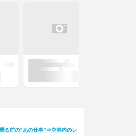
乗る前の”あの仕事”⇒空港内のレ