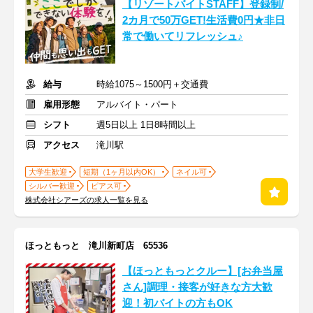
【リゾートバイトSTAFF】登録制/
2カ月で50万GET!生活費0円★非日
常で働いてリフレッシュ♪
給与
時給1075～1500円＋交通費
雇用形態
アルバイト・パート
シフト
週5日以上 1日8時間以上
アクセス
滝川駅
大学生歓迎
短期（1ヶ月以内OK）
ネイル可
シルバー歓迎
ピアス可
株式会社シアーズの求人一覧を見る
ほっともっと 滝川新町店 65536
【ほっともっとクルー】[お弁当屋
さん]調理・接客が好きな方大歓
迎！初バイトの方もOK