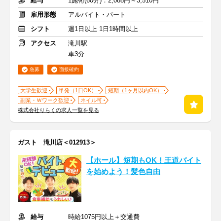
給与
1施術(60分)：2,088円～3,510円
雇用形態
アルバイト・パート
シフト
週1日以上 1日1時間以上
アクセス
滝川駅
車3分
急募
面接確約
大学生歓迎
単発（1日OK）
短期（1ヶ月以内OK）
副業・Ｗワーク歓迎
ネイル可
株式会社りらくの求人一覧を見る
ガスト 滝川店＜012913＞
【ホール】短期もOK！王道バイト
を始めよう！髪色自由
給与
時給1075円以上＋交通費