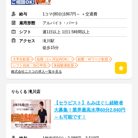
給与
1コマ(80分)1867円～ ＋交通費
雇用形態
アルバイト・パート
シフト
週1日以上 1日1.5時間以上
アクセス
滝川駅
徒歩15分
大学生歓迎
短期（1ヶ月以内OK）
副業・Ｗワーク歓迎
シフト自由・自己申告
未経験者歓迎
株式会社ニスコの求人一覧を見る
りらくる 滝川店
【セラピスト】もみほぐし経験者
大募集！業界最高水準60分2,840円
～も可能です！