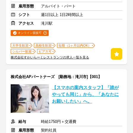
雇用形態
アルバイト・パート
シフト
週1日以上 1日2時間以上
アクセス
滝川駅
オンライン面接可
大学生歓迎
高校生歓迎
短期（1ヶ月以内OK）
シルバー歓迎
ピアス可
株式会社すかいらーくレストランツの求人一覧を見る
株式会社APパートナーズ [勤務地：滝川市]【001】
【スマホの案内スタッフ】「誰が
やっても同じ」から、「あなたに
お願いしたい」へ。
給与
時給1750円＋交通費
雇用形態
契約社員