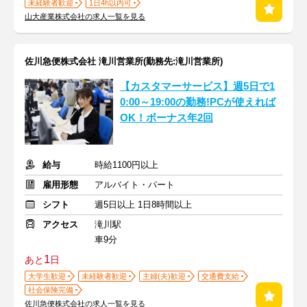
未経験者歓迎
1日4h以内可
山大産業株式会社の求人一覧を見る
佐川急便株式会社 滝川営業所(勤務先:滝川営業所)
【カスタマーサービス】週5日で1
0:00～19:00の勤務!PCが使えれば
OK！ボーナス年2回
給与
時給1100円以上
雇用形態
アルバイト・パート
シフト
週5日以上 1日8時間以上
アクセス
滝川駅
車9分
1
あと
日
大学生歓迎
未経験者歓迎
主婦(夫)歓迎
交通費支給
社会保険完備
佐川急便株式会社の求人一覧を見る