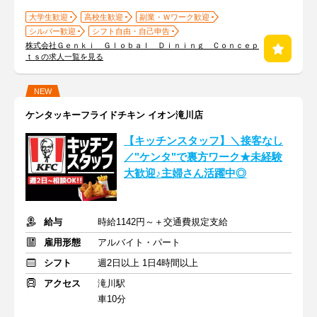
大学生歓迎
高校生歓迎
副業・Ｗワーク歓迎
シルバー歓迎
シフト自由・自己申告
株式会社Ｇｅｎｋｉ Ｇｌｏｂａｌ Ｄｉｎｉｎｇ Ｃｏｎｃｅｐ
ｔｓの求人一覧を見る
NEW
ケンタッキーフライドチキン イオン滝川店
【キッチンスタッフ】＼接客なし
／"ケンタ"で裏方ワーク★未経験
大歓迎♪主婦さん活躍中◎
給与
時給1142円～＋交通費規定支給
雇用形態
アルバイト・パート
シフト
週2日以上 1日4時間以上
アクセス
滝川駅
車10分