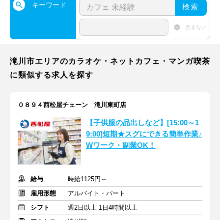
キーワード
検索
含まない
滝川市エリアのカラオケ・ネットカフェ・マンガ喫茶
に類似する求人を探す
０８９４西松屋チェーン 滝川東町店
【子供服の品出しなど】[15:00～1
9:00]短期★スグにできる簡単作業♪
Wワーク・副業OK！
給与
時給1125円～
雇用形態
アルバイト・パート
シフト
週2日以上 1日4時間以上