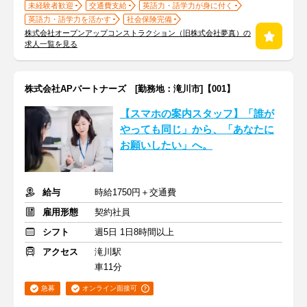
未経験者歓迎
交通費支給
英語力・語学力が身に付く
英語力・語学力を活かす
社会保険完備
株式会社オープンアップコンストラクション（旧株式会社夢真）の
求人一覧を見る
株式会社APパートナーズ [勤務地：滝川市]【001】
【スマホの案内スタッフ】「誰が
やっても同じ」から、「あなたに
お願いしたい」へ。
給与
時給1750円＋交通費
雇用形態
契約社員
シフト
週5日 1日8時間以上
アクセス
滝川駅
車11分
急募
オンライン面接可