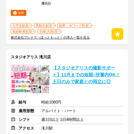
車6分
急募
大学生歓迎
高校生歓迎
副業・Ｗワーク歓迎
未経験者歓迎
主婦(夫)歓迎
株式会社プレナス（ほっともっと）の求人一覧を見る
スタジオアリス 滝川店
【スタジオアリスの撮影サポー
ト】11月までの短期♪扶養内OK！
土日のみで家庭との両立に◎
給与
時給1080円
雇用形態
アルバイト・パート
シフト
週1日以上 1日4時間以上
アクセス
滝川駅