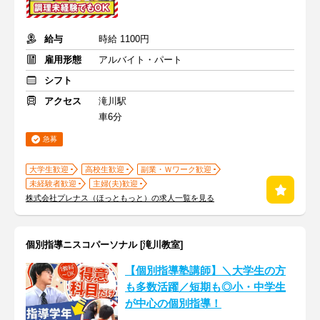
給与
時給 1100円
雇用形態
アルバイト・パート
シフト
アクセス
滝川駅
車6分
急募
大学生歓迎
高校生歓迎
副業・Ｗワーク歓迎
未経験者歓迎
主婦(夫)歓迎
株式会社プレナス（ほっともっと）の求人一覧を見る
個別指導ニスコパーソナル [滝川教室]
【個別指導塾講師】＼大学生の方
も多数活躍／短期も◎小・中学生
が中心の個別指導！