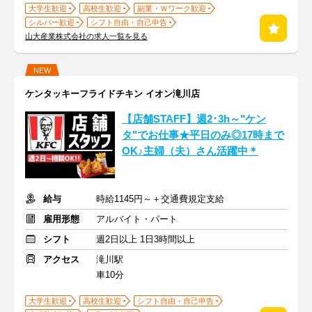
大学生歓迎
高校生歓迎
副業・Ｗワーク歓迎
シルバー歓迎
シフト自由・自己申告
山大産業株式会社の求人一覧を見る
NEW
ケンタッキーフライドチキン イオン滝川店
【店舗STAFF】週2･3h～"ケン
タ"でお仕事★平日のみ◎17時まで
OK♪主婦（夫）さん活躍中＊
給与
時給1145円～＋交通費規定支給
雇用形態
アルバイト・パート
シフト
週2日以上 1日3時間以上
アクセス
滝川駅
車10分
大学生歓迎
高校生歓迎
シフト自由・自己申告