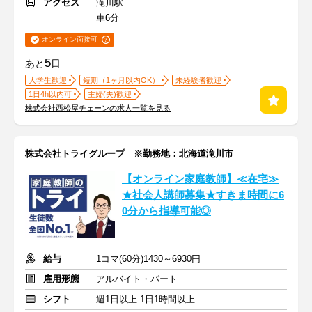
アクセス
滝川駅
車6分
オンライン面接可
5
あと
日
大学生歓迎
短期（1ヶ月以内OK）
未経験者歓迎
1日4h以内可
主婦(夫)歓迎
株式会社西松屋チェーンの求人一覧を見る
株式会社トライグループ ※勤務地：北海道滝川市
【オンライン家庭教師】≪在宅≫
★社会人講師募集★すきま時間に6
0分から指導可能◎
給与
1コマ(60分)1430～6930円
雇用形態
アルバイト・パート
シフト
週1日以上 1日1時間以上