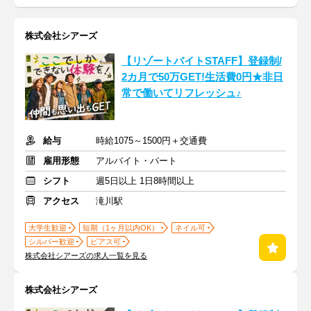
株式会社シアーズ
【リゾートバイトSTAFF】登録制/
2カ月で50万GET!生活費0円★非日
常で働いてリフレッシュ♪
給与
時給1075～1500円＋交通費
雇用形態
アルバイト・パート
シフト
週5日以上 1日8時間以上
アクセス
滝川駅
大学生歓迎
短期（1ヶ月以内OK）
ネイル可
シルバー歓迎
ピアス可
株式会社シアーズの求人一覧を見る
株式会社シアーズ