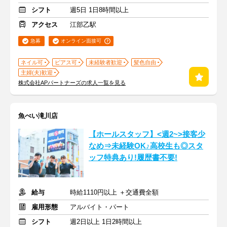
シフト
週5日 1日8時間以上
アクセス
江部乙駅
急募
オンライン面接可
ネイル可
ピアス可
未経験者歓迎
髪色自由
主婦(夫)歓迎
株式会社APパートナーズの求人一覧を見る
魚べい滝川店
【ホールスタッフ】<週2~>接客少
なめ⇒未経験OK♪高校生も◎スタ
ッフ特典あり!履歴書不要!
給与
時給1110円以上 ＋交通費全額
雇用形態
アルバイト・パート
シフト
週2日以上 1日2時間以上