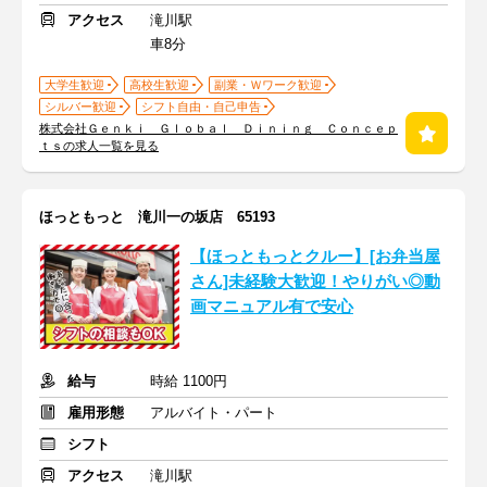
アクセス
滝川駅
車8分
大学生歓迎
高校生歓迎
副業・Ｗワーク歓迎
シルバー歓迎
シフト自由・自己申告
株式会社Ｇｅｎｋｉ Ｇｌｏｂａｌ Ｄｉｎｉｎｇ Ｃｏｎｃｅｐ
ｔｓの求人一覧を見る
ほっともっと 滝川一の坂店 65193
【ほっともっとクルー】[お弁当屋
さん]未経験大歓迎！やりがい◎動
画マニュアル有で安心
給与
時給 1100円
雇用形態
アルバイト・パート
シフト
アクセス
滝川駅