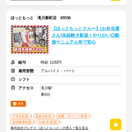
ほっともっと 滝川新町店 65536
【ほっともっとクルー】[お弁当屋
さん]未経験大歓迎！やりがい◎動
画マニュアル有で安心
給与
時給 1100円
雇用形態
アルバイト・パート
シフト
アクセス
滝川駅
車6分
急募
大学生歓迎
高校生歓迎
副業・Ｗワーク歓迎
未経験者歓迎
主婦(夫)歓迎
株式会社プレナス（ほっともっと）の求人一覧を見る