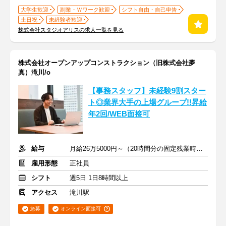
大学生歓迎
副業・Ｗワーク歓迎
シフト自由・自己申告
土日祝
未経験者歓迎
株式会社スタジオアリスの求人一覧を見る
株式会社オープンアップコンストラクション（旧株式会社夢
真）滝川/o
【事務スタッフ】未経験9割スター
ト◎業界大手の上場グループ!!昇給
年2回/WEB面接可
給与
月給26万5000円～（20時間分の固定残業時間代を含む）
雇用形態
正社員
シフト
週5日 1日8時間以上
アクセス
滝川駅
急募
オンライン面接可