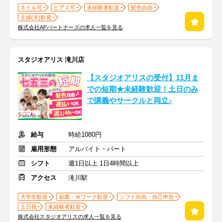
ネイル可
ピアス可
未経験者歓迎
髪色自由
主婦(夫)歓迎
株式会社APパートナーズの求人一覧を見る
スタジオアリス 滝川店
【スタジオアリスの受付】11月ま
での短期★未経験歓迎！土日のみ
で講義やサークルと両立♪
給与
時給1080円
雇用形態
アルバイト・パート
シフト
週1日以上 1日4時間以上
アクセス
滝川駅
大学生歓迎
副業・Ｗワーク歓迎
シフト自由・自己申告
土日祝
未経験者歓迎
株式会社スタジオアリスの求人一覧を見る