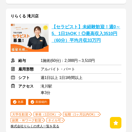
りらくる 滝川店
【セラピスト】未経験歓迎！週0～
5、1日1hOK！◎最高収入3510円
（60分）平均月収33万円
給与
1施術(60分)：2,088円～3,510円
雇用形態
アルバイト・パート
シフト
週1日以上 1日1時間以上
アクセス
滝川駅
車3分
急募
面接確約
大学生歓迎
単発（1日OK）
短期（1ヶ月以内OK）
副業・Ｗワーク歓迎
ネイル可
株式会社りらくの求人一覧を見る