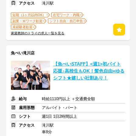
アクセス
滝川駅
短期（1ヶ月以内OK）
在宅ワーク・内職
副業・Ｗワーク歓迎
シフト自由・自己申告
未経験者歓迎
家庭教師のトライの求人一覧を見る
魚べい滝川店
【魚べいSTAFF】<週1>初バイト
応援♪高校生もOK！髪色自由×ゆる
シフト★嬉しい社割あり！
給与
時給1110円以上 ＋交通費全額
雇用形態
アルバイト・パート
シフト
週1日 1日2時間以上
アクセス
滝川駅
車8分