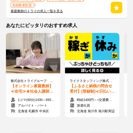
未経験者歓迎
家庭教師のトライの求人一覧を見る
あなたにピッタリのおすすめ求人
株式会社トライグループ ※勤務地：北海道札幌市
ライクスタッフィング株式会社/hkd0402aa
株
【オンライン家庭教師】
【ふるさと納税の問合せ
【
≪在宅≫★社会人講師募
受付】[登録制]≪日払い＆
完
集★すきま時間に60分か
アクセス抜群≫人気の官
ル
1コマ(60分)1430～6930円
時給1400円～+交通費規定支給
ら指導可能◎
公庁案件◎
在
アルバイト・パート
派遣社員
北海道 札幌市 中央区
北海道 旭川市 旭川駅周辺