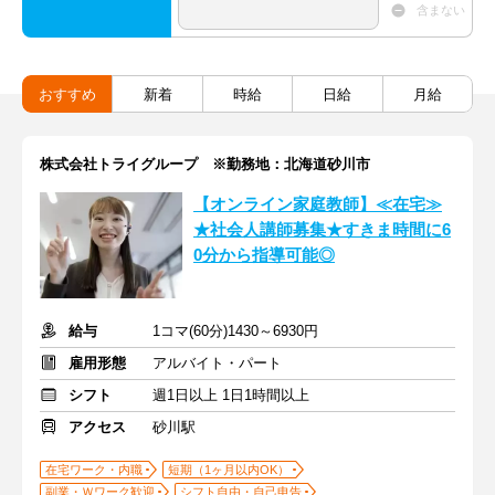
含まない
おすすめ
新着
時給
日給
月給
株式会社トライグループ ※勤務地：北海道砂川市
【オンライン家庭教師】≪在宅≫
★社会人講師募集★すきま時間に6
0分から指導可能◎
給与
1コマ(60分)1430～6930円
雇用形態
アルバイト・パート
シフト
週1日以上 1日1時間以上
アクセス
砂川駅
在宅ワーク・内職
短期（1ヶ月以内OK）
副業・Ｗワーク歓迎
シフト自由・自己申告