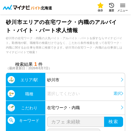
北海道
保存
履歴
メニュー
砂川市エリアの在宅ワーク・内職のアルバイ
ト・バイト・パート求人情報
砂川市の在宅ワーク・内職の人気バイト・アルバイト・パートを探すならマイナビバイ
ト。勤務地や駅、職種等の検索だけではなく、こだわり条件検索を使って在宅ワーク・
内職に関するお仕事を簡単に検索できます。砂川市の在宅ワーク・内職のお仕事探しは
マイナビバイトで検索！
1
検索結果
件
（最終更新日：2026年8月7日）
エリア/駅
砂川市
選択してください
選択
職種
在宅ワーク・内職
こだわり
キーワード
検索