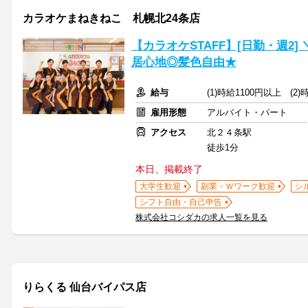
カラオケまねきねこ 札幌北24条店
【カラオケSTAFF】[日勤・週2
居心地◎髪色自由★
給与
(1)時給1100円以上 (2
雇用形態
アルバイト・パート
アクセス
北２４条駅
徒歩1分
本日、掲載終了
大学生歓迎
副業・Ｗワーク歓迎
シ
シフト自由・自己申告
株式会社コシダカの求人一覧を見る
りらくる 仙台バイパス店