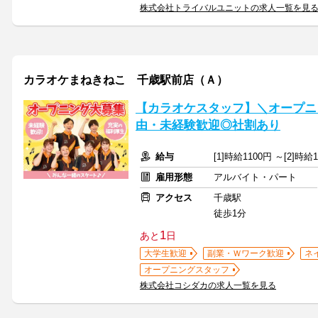
株式会社トライバルユニットの求人一覧を見
カラオケまねきねこ 千歳駅前店（Ａ）
【カラオケスタッフ】＼オープニ
由・未経験歓迎◎社割あり
給与
[1]時給1100円 ～[2]時
雇用形態
アルバイト・パート
アクセス
千歳駅
徒歩1分
1
あと
日
大学生歓迎
副業・Ｗワーク歓迎
ネ
オープニングスタッフ
株式会社コシダカの求人一覧を見る