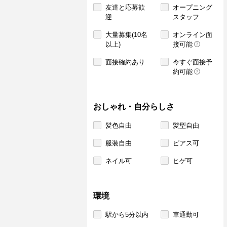
友達と応募歓
オープニング
迎
スタッフ
大量募集(10名
オンライン面
以上)
接可能
面接確約あり
今すぐ面接予
約可能
おしゃれ・自分らしさ
髪色自由
髪型自由
服装自由
ピアス可
ネイル可
ヒゲ可
環境
駅から5分以内
車通勤可