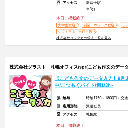
アクセス
新富士駅
車3分
本日、掲載終了
大学生歓迎
副業・Ｗワーク歓迎
シ
シフト自由・自己申告
株式会社コシダカの求人一覧を見る
株式会社グラスト 札幌オフィス/spr(こども作文のデータ
【こども作文のデータ入力】9月末
中/こつもくバイト/週1/3h~
給与
時給1750～1800円＋交
雇用形態
派遣社員
アクセス
札幌駅
本日、掲載終了