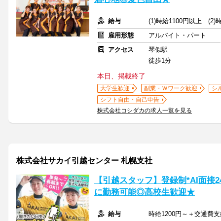
給与
(1)時給1100円以上 (2
雇用形態
アルバイト・パート
アクセス
琴似駅
徒歩1分
本日、掲載終了
大学生歓迎
副業・Ｗワーク歓迎
シ
シフト自由・自己申告
株式会社コシダカの求人一覧を見る
株式会社サカイ引越センター 札幌支社
【引越スタッフ】登録制*AI面接
に勤務可能◎高校生歓迎★
給与
時給1200円～＋交通費支