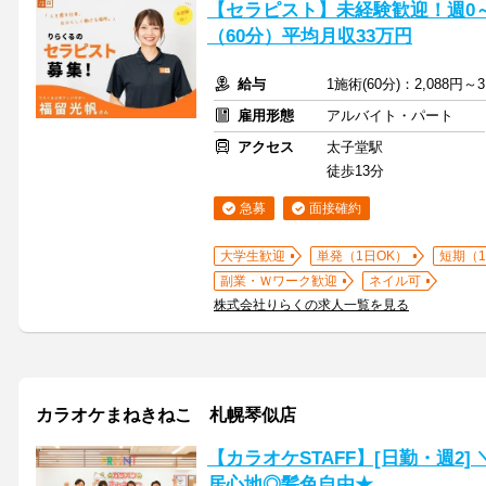
【セラピスト】未経験歓迎！週0～5
（60分）平均月収33万円
給与
1施術(60分)：2,088円～3
雇用形態
アルバイト・パート
アクセス
太子堂駅
徒歩13分
急募
面接確約
大学生歓迎
単発（1日OK）
短期（
副業・Ｗワーク歓迎
ネイル可
株式会社りらくの求人一覧を見る
カラオケまねきねこ 札幌琴似店
【カラオケSTAFF】[日勤・週2
居心地◎髪色自由★