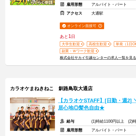
雇用形態
アルバイト・パート
アクセス
大通駅
オンライン面接可
1
あと
日
大学生歓迎
高校生歓迎
単発（1日O
副業・Ｗワーク歓迎
株式会社サカイ引越センターの求人一覧を見
カラオケまねきねこ 釧路鳥取大通店
【カラオケSTAFF】[日勤・週2
居心地◎髪色自由★
給与
(1)時給1100円以上 (2
雇用形態
アルバイト・パート