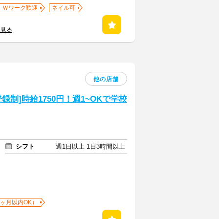
・Ｗワーク歓迎
ネイル可
を見る
他の店舗
制]時給1750円！週1~OKで学校
シフト
週1日以上 1日3時間以上
1ヶ月以内OK）