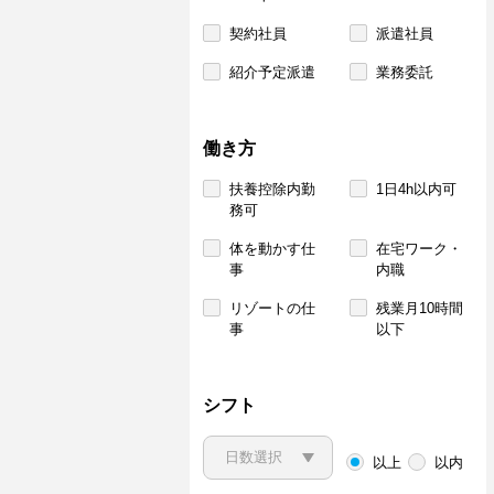
契約社員
派遣社員
紹介予定派遣
業務委託
働き方
扶養控除内勤
1日4h以内可
務可
体を動かす仕
在宅ワーク・
事
内職
リゾートの仕
残業月10時間
事
以下
シフト
以上
以内