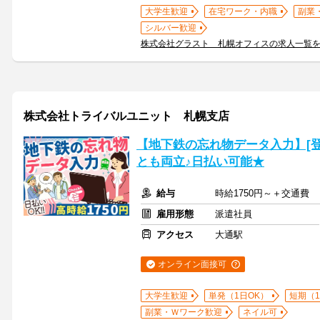
大学生歓迎
在宅ワーク・内職
副業
シルバー歓迎
株式会社グラスト 札幌オフィスの求人一覧
株式会社トライバルユニット 札幌支店
【地下鉄の忘れ物データ入力】[登録
とも両立♪日払い可能★
給与
時給1750円～＋交通費
雇用形態
派遣社員
アクセス
大通駅
オンライン面接可
大学生歓迎
単発（1日OK）
短期（
副業・Ｗワーク歓迎
ネイル可