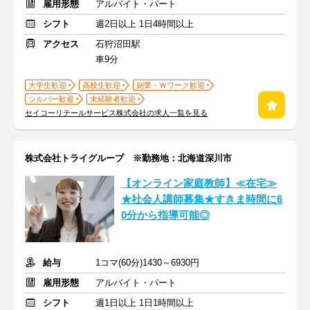
雇用形態
アルバイト・パート
シフト
週2日以上 1日4時間以上
アクセス
石狩沼田駅
車9分
大学生歓迎
高校生歓迎
副業・Ｗワーク歓迎
シルバー歓迎
未経験者歓迎
セイコーリテールサービス株式会社の求人一覧を見る
株式会社トライグループ ※勤務地：北海道深川市
【オンライン家庭教師】≪在宅≫
★社会人講師募集★すきま時間に6
0分から指導可能◎
給与
1コマ(60分)1430～6930円
雇用形態
アルバイト・パート
シフト
週1日以上 1日1時間以上