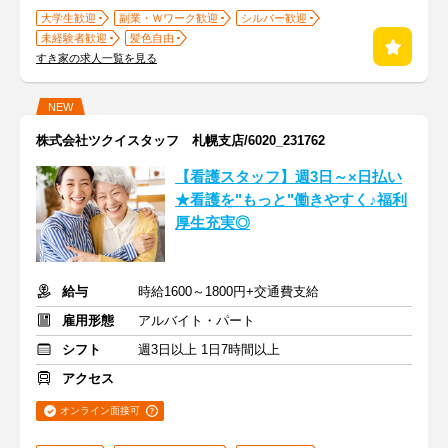
大学生歓迎
副業・Ｗワーク歓迎
シルバー歓迎
未経験者歓迎
髪色自由
すき家の求人一覧を見る
NEW
株式会社ツクイスタッフ 札幌支店/6020_231762
【看護スタッフ】週3日～×日払い
★看護を"もっと"働きやすく♪福利
厚生充実◎
給与
時給1600～1800円+交通費支給
雇用形態
アルバイト・パート
シフト
週3日以上 1日7時間以上
アクセス
オンライン面接可