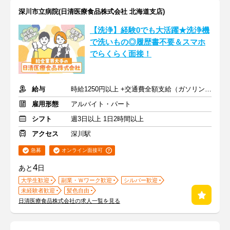
深川市立病院(日清医療食品株式会社 北海道支店)
【洗浄】経験0でも大活躍★洗浄機
で洗いもの◎履歴書不要＆スマホ
でらくらく面接！
給与
時給1250円以上 +交通費全額支給（ガソリン代も支給）
雇用形態
アルバイト・パート
シフト
週3日以上 1日2時間以上
アクセス
深川駅
急募
オンライン面接可
4
あと
日
大学生歓迎
副業・Ｗワーク歓迎
シルバー歓迎
未経験者歓迎
髪色自由
日清医療食品株式会社の求人一覧を見る