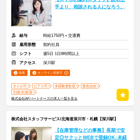
手より、相談される人になろう。
給与
時給1750円＋交通費
雇用形態
契約社員
シフト
週5日 1日8時間以上
アクセス
深川駅
急募
オンライン面接可
ネイル可
ピアス可
未経験者歓迎
髪色自由
主婦(夫)歓迎
株式会社APパートナーズの求人一覧を見る
株式会社スタッフサービス/北海道深川市・札幌【深川駅】
【在庫管理などの事務】長期で安
定◎サクッとWEBで登録OK♪未経