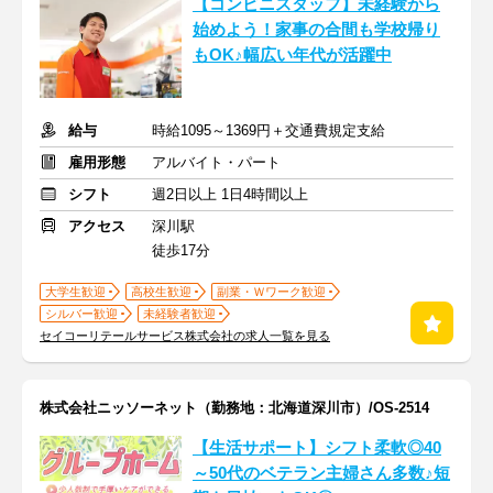
【コンビニスタッフ】未経験から
始めよう！家事の合間も学校帰り
もOK♪幅広い年代が活躍中
給与
時給1095～1369円＋交通費規定支給
雇用形態
アルバイト・パート
シフト
週2日以上 1日4時間以上
アクセス
深川駅
徒歩17分
大学生歓迎
高校生歓迎
副業・Ｗワーク歓迎
シルバー歓迎
未経験者歓迎
セイコーリテールサービス株式会社の求人一覧を見る
株式会社ニッソーネット（勤務地：北海道深川市）/OS-2514
【生活サポート】シフト柔軟◎40
～50代のベテラン主婦さん多数♪短