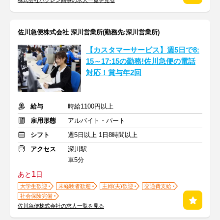
株式会社ホクレン商事の求人一覧を見る
佐川急便株式会社 深川営業所(勤務先:深川営業所)
【カスタマーサービス】週5日で8:
15～17:15の勤務!佐川急便の電話
対応！賞与年2回
給与
時給1100円以上
雇用形態
アルバイト・パート
シフト
週5日以上 1日8時間以上
アクセス
深川駅
車5分
1
あと
日
大学生歓迎
未経験者歓迎
主婦(夫)歓迎
交通費支給
社会保険完備
佐川急便株式会社の求人一覧を見る