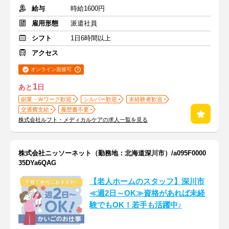
給与
時給1600円
雇用形態
派遣社員
シフト
1日6時間以上
アクセス
オンライン面接可
1
あと
日
副業・Ｗワーク歓迎
シルバー歓迎
未経験者歓迎
交通費支給
履歴書不要
株式会社ルフト・メディカルケアの求人一覧を見る
株式会社ニッソーネット（勤務地：北海道深川市）/a095F0000
35DYa6QAG
【老人ホームのスタッフ】深川市
≪週2日～OK≫資格があれば未経
験でもOK！若手も活躍中♪