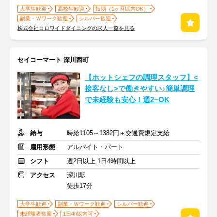
大学生歓迎
高校生歓迎
短期（1ヶ月以内OK）
副業・Ｗワーク歓迎
シルバー歓迎
株式会社コロワイドダイニングの求人一覧を見る
セイコーマート 深川西町
【ホットシェフの調理スタッフ】<
接客なし>で働きやすい♪簡単調理
で未経験も安心！週2~OK
給与
時給1105～1382円＋交通費規定支給
雇用形態
アルバイト・パート
シフト
週2日以上 1日4時間以上
アクセス
深川駅
徒歩17分
大学生歓迎
副業・Ｗワーク歓迎
シルバー歓迎
未経験者歓迎
1日4h以内可