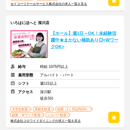
セイコーリテールサービス株式会社の求人一覧を見る
いろはにほへと 深川店
【ホール】週1日～OK！未経験活
躍中★まかない補助あり◎<Wワー
クOK>
給与
時給 1075円以上
雇用形態
アルバイト・パート
シフト
週1日以上
アクセス
深川駅
徒歩3分
大学生歓迎
高校生歓迎
短期（1ヶ月以内OK）
副業・Ｗワーク歓迎
シルバー歓迎
株式会社コロワイドダイニングの求人一覧を見る