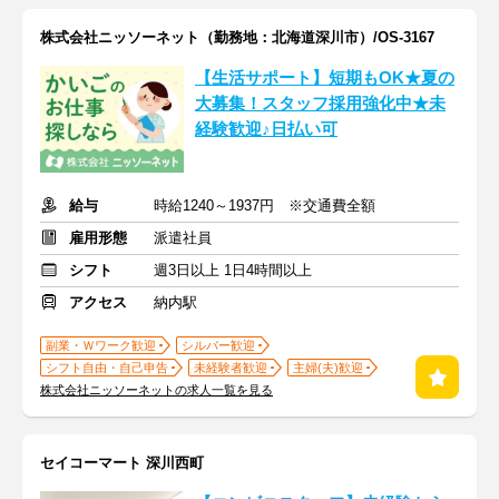
株式会社ニッソーネット（勤務地：北海道深川市）/OS-3167
【生活サポート】短期もOK★夏の
大募集！スタッフ採用強化中★未
経験歓迎♪日払い可
給与
時給1240～1937円 ※交通費全額
雇用形態
派遣社員
シフト
週3日以上 1日4時間以上
アクセス
納内駅
副業・Ｗワーク歓迎
シルバー歓迎
シフト自由・自己申告
未経験者歓迎
主婦(夫)歓迎
株式会社ニッソーネットの求人一覧を見る
セイコーマート 深川西町