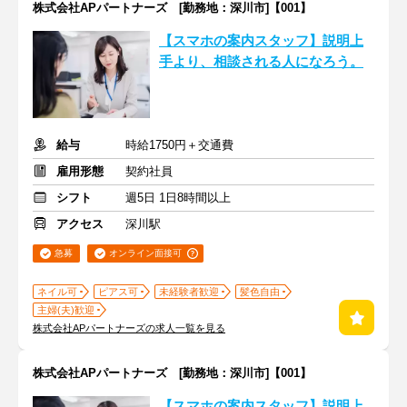
株式会社APパートナーズ [勤務地：深川市]【001】
【スマホの案内スタッフ】説明上
手より、相談される人になろう。
給与
時給1750円＋交通費
雇用形態
契約社員
シフト
週5日 1日8時間以上
アクセス
深川駅
急募
オンライン面接可
ネイル可
ピアス可
未経験者歓迎
髪色自由
主婦(夫)歓迎
株式会社APパートナーズの求人一覧を見る
株式会社APパートナーズ [勤務地：深川市]【001】
【スマホの案内スタッフ】説明上