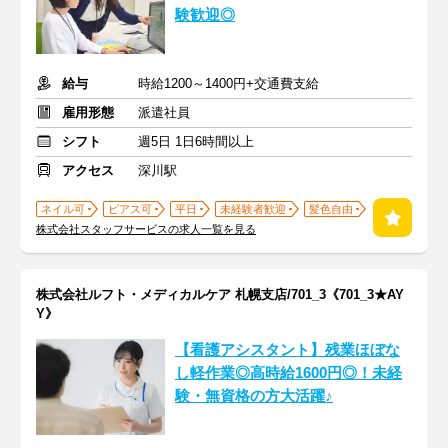
験歓迎◎
給与
時給1200～1400円+交通費支給
雇用形態
派遣社員
シフト
週5日 1日6時間以上
アクセス
深川駅
ネイル可
ピアス可
平日
未経験者歓迎
髪色自由
株式会社スタッフサービスの求人一覧を見る
株式会社ルフト・メディカルケア 札幌支店/701_3《701_3★AY
Y》
【看護アシスタント】残業ほぼな
し軽作業◎高時給1600円◎！未経
験・無資格の方大活躍♪