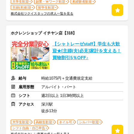
大学生歓迎
副業・Ｗワーク歓迎
未経験者歓迎
主婦(夫)歓迎
留学生歓迎
株式会社ツクイスタッフの求人一覧を見る
ホクレンショップ イチヤン店【318】
【シャトレーゼstaff】学生も大歓
迎★[主婦(夫)必見]家計を支える！
買物割引5％OFF♪
給与
時給1075円＋交通費規定支給
雇用形態
アルバイト・パート
シフト
週2日以上 1日3時間以上
アクセス
深川駅
徒歩13分
大学生歓迎
高校生歓迎
ネイル可
シルバー歓迎
シフト自由・自己申告