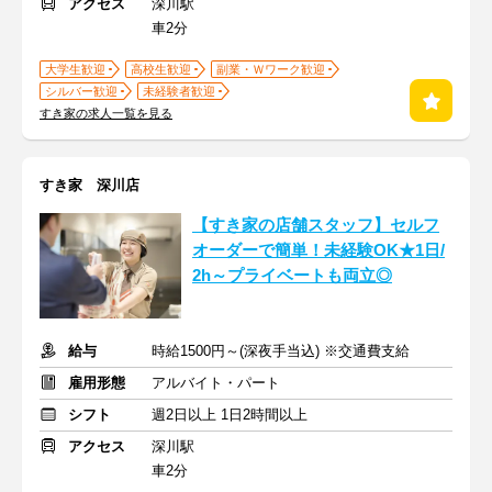
アクセス
深川駅
車2分
大学生歓迎
高校生歓迎
副業・Ｗワーク歓迎
シルバー歓迎
未経験者歓迎
すき家の求人一覧を見る
すき家 深川店
【すき家の店舗スタッフ】セルフ
オーダーで簡単！未経験OK★1日/
2h～プライベートも両立◎
給与
時給1500円～(深夜手当込) ※交通費支給
雇用形態
アルバイト・パート
シフト
週2日以上 1日2時間以上
アクセス
深川駅
車2分