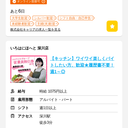
オンライン面接可
6
あと
日
大学生歓迎
シルバー歓迎
シフト自由・自己申告
未経験者歓迎
主婦(夫)歓迎
株式会社キャリアの求人一覧を見る
いろはにほへと 深川店
【キッチン】ワイワイ楽しくバイ
トしたい方、歓迎★履歴書不要！
週1～◎
給与
時給 1075円以上
雇用形態
アルバイト・パート
シフト
週1日以上
アクセス
深川駅
徒歩3分