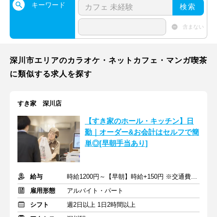
キーワード
検索
含まない
深川市エリアのカラオケ・ネットカフェ・マンガ喫茶
に類似する求人を探す
すき家 深川店
【すき家のホール・キッチン】日
勤｜オーダー&お会計はセルフで簡
単◎[早朝手当あり]
給与
時給1200円～【早朝】時給+150円 ※交通費支給
雇用形態
アルバイト・パート
シフト
週2日以上 1日2時間以上