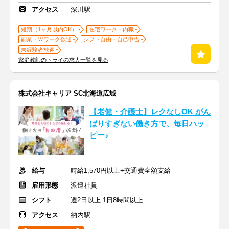
アクセス
深川駅
短期（1ヶ月以内OK）
在宅ワーク・内職
副業・Ｗワーク歓迎
シフト自由・自己申告
未経験者歓迎
家庭教師のトライの求人一覧を見る
株式会社キャリア SC北海道広域
【老健・介護士】レクなしOK がん
ばりすぎない働き方で、毎日ハッ
ピー♪
給与
時給1,570円以上+交通費全額支給
雇用形態
派遣社員
シフト
週2日以上 1日8時間以上
アクセス
納内駅