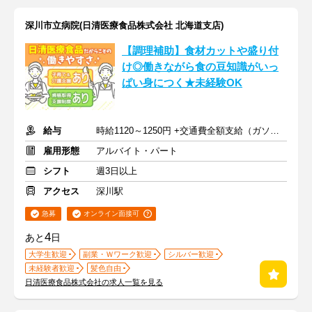
深川市立病院(日清医療食品株式会社 北海道支店)
【調理補助】食材カットや盛り付
け◎働きながら食の豆知識がいっ
ぱい身につく★未経験OK
給与
時給1120～1250円 +交通費全額支給（ガソリン代も支給）
雇用形態
アルバイト・パート
シフト
週3日以上
アクセス
深川駅
急募
オンライン面接可
4
あと
日
大学生歓迎
副業・Ｗワーク歓迎
シルバー歓迎
未経験者歓迎
髪色自由
日清医療食品株式会社の求人一覧を見る