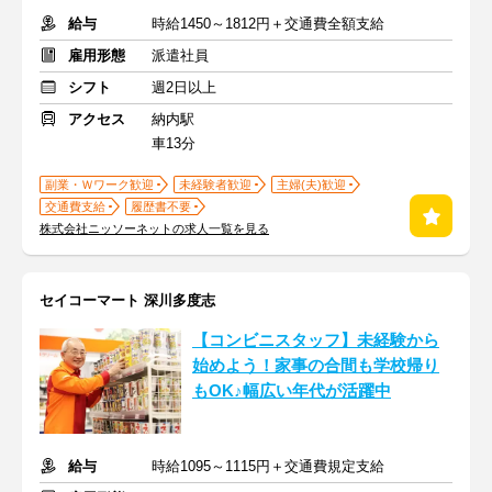
給与
時給1450～1812円＋交通費全額支給
雇用形態
派遣社員
シフト
週2日以上
アクセス
納内駅
車13分
副業・Ｗワーク歓迎
未経験者歓迎
主婦(夫)歓迎
交通費支給
履歴書不要
株式会社ニッソーネットの求人一覧を見る
セイコーマート 深川多度志
【コンビニスタッフ】未経験から
始めよう！家事の合間も学校帰り
もOK♪幅広い年代が活躍中
給与
時給1095～1115円＋交通費規定支給