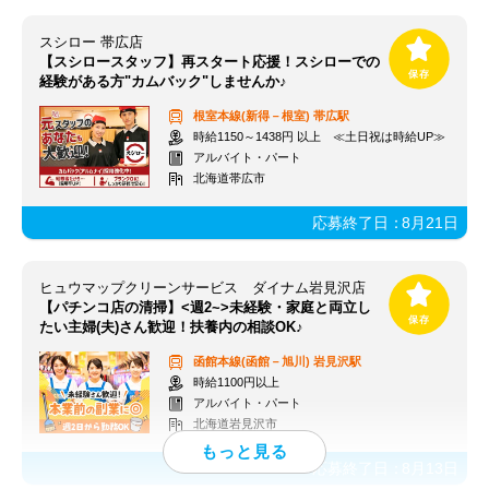
スシロー 帯広店
【スシロースタッフ】再スタート応援！スシローでの
経験がある方"カムバック"しませんか♪
根室本線(新得－根室)
帯広駅
時給1150～1438円 以上 ≪土日祝は時給UP≫
アルバイト・パート
北海道帯広市
応募終了日：
8月21日
ヒュウマップクリーンサービス ダイナム岩見沢店
【パチンコ店の清掃】<週2~>未経験・家庭と両立し
たい主婦(夫)さん歓迎！扶養内の相談OK♪
函館本線(函館－旭川)
岩見沢駅
時給1100円以上
アルバイト・パート
北海道岩見沢市
応募終了日：
8月13日