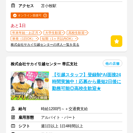
アクセス
苫小牧駅
オンライン面接可
1
あと
日
年末年始・お正月
大学生歓迎
高校生歓迎
単発（1日OK）
短期（1ヶ月以内OK）
株式会社サカイ引越センターの求人一覧を見る
他の店舗
株式会社サカイ引越センター 帯広支社
【引越スタッフ】登録制*AI面接24
時間実施中！応募から最短2日後に
勤務可能◎高校生歓迎★
給与
時給1200円～＋交通費支給
雇用形態
アルバイト・パート
シフト
週1日以上 1日4時間以上