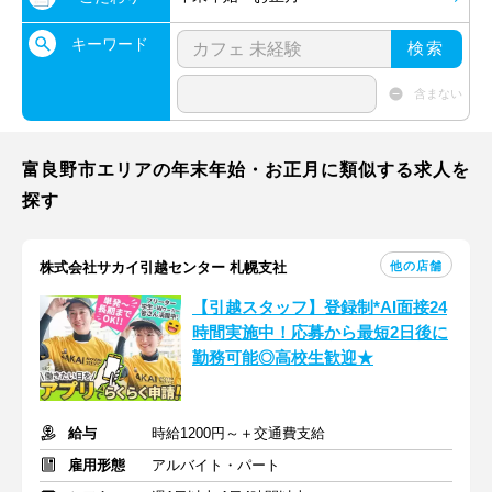
キーワード
検索
含まない
富良野市エリアの年末年始・お正月に類似する求人を
探す
他の店舗
株式会社サカイ引越センター 札幌支社
【引越スタッフ】登録制*AI面接24
時間実施中！応募から最短2日後に
勤務可能◎高校生歓迎★
給与
時給1200円～＋交通費支給
雇用形態
アルバイト・パート