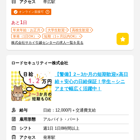
アクセス
帯広駅
オンライン面接可
1
あと
日
年末年始・お正月
大学生歓迎
高校生歓迎
単発（1日OK）
短期（1ヶ月以内OK）
株式会社サカイ引越センターの求人一覧を見る
ロードセキュリティー株式会社
【警備】2～3か月の短期歓迎×高日
給＋安心の日給保証！学生～シニ
アまで幅広く活躍中！
給与
日給：12,000円＋交通費支給
雇用形態
アルバイト・パート
シフト
週1日 1日8時間以上
アクセス
発寒駅