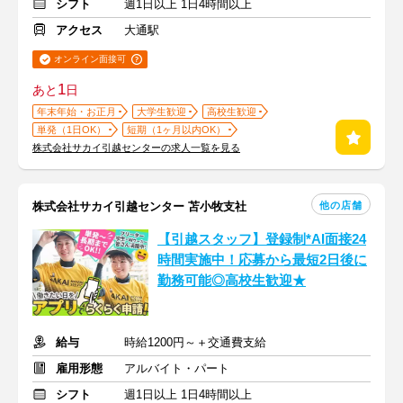
シフト
週1日以上 1日4時間以上
アクセス
大通駅
オンライン面接可
1
あと
日
年末年始・お正月
大学生歓迎
高校生歓迎
単発（1日OK）
短期（1ヶ月以内OK）
株式会社サカイ引越センターの求人一覧を見る
他の店舗
株式会社サカイ引越センター 苫小牧支社
【引越スタッフ】登録制*AI面接24
時間実施中！応募から最短2日後に
勤務可能◎高校生歓迎★
給与
時給1200円～＋交通費支給
雇用形態
アルバイト・パート
シフト
週1日以上 1日4時間以上