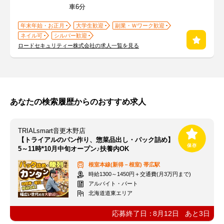
車6分
年末年始・お正月
大学生歓迎
副業・Ｗワーク歓迎
ネイル可
シルバー歓迎
ロードセキュリティー株式会社の求人一覧を見る
あなたの検索履歴からのおすすめ求人
TRIALsmart音更木野店
【トライアルのパン作り、惣菜品出し・パック詰め】
5～11時*10月中旬オープン♪扶養内OK
根室本線(新得－根室)
帯広駅
時給1300～1450円＋交通費(月3万円まで)
アルバイト・パート
北海道道東エリア
応募終了日：
8月12日
あと
3
日