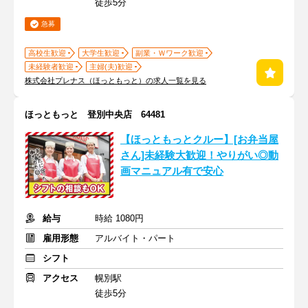
徒歩5分
急募
高校生歓迎
大学生歓迎
副業・Ｗワーク歓迎
未経験者歓迎
主婦(夫)歓迎
株式会社プレナス（ほっともっと）の求人一覧を見る
ほっともっと 登別中央店 64481
【ほっともっとクルー】[お弁当屋
さん]未経験大歓迎！やりがい◎動
画マニュアル有で安心
給与
時給 1080円
雇用形態
アルバイト・パート
シフト
アクセス
幌別駅
徒歩5分