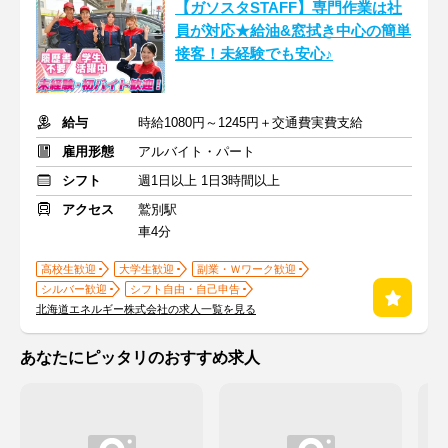
【ガソスタSTAFF】専門作業は社
員が対応★給油&窓拭き中心の簡単
接客！未経験でも安心♪
給与
時給1080円～1245円＋交通費実費支給
雇用形態
アルバイト・パート
シフト
週1日以上 1日3時間以上
アクセス
鷲別駅
車4分
高校生歓迎
大学生歓迎
副業・Ｗワーク歓迎
シルバー歓迎
シフト自由・自己申告
北海道エネルギー株式会社の求人一覧を見る
あなたにピッタリのおすすめ求人