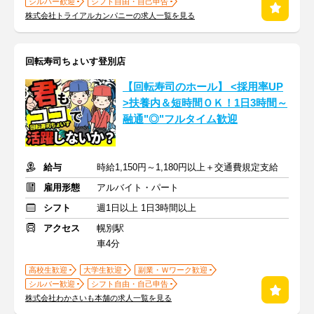
シルバー歓迎
シフト自由・自己申告
株式会社トライアルカンパニーの求人一覧を見る
回転寿司ちょいす登別店
【回転寿司のホール】 <採用率UP
>扶養内＆短時間ＯＫ！1日3時間～
融通"◎"フルタイム歓迎
給与
時給1,150円～1,180円以上＋交通費規定支給
雇用形態
アルバイト・パート
シフト
週1日以上 1日3時間以上
アクセス
幌別駅
車4分
高校生歓迎
大学生歓迎
副業・Ｗワーク歓迎
シルバー歓迎
シフト自由・自己申告
株式会社わかさいも本舗の求人一覧を見る