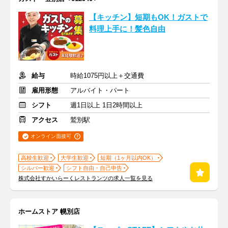
【キッチン】短期もOK！ガストで
料理上手に！髪色自由
給与
時給1075円以上＋交通費
雇用形態
アルバイト・パート
シフト
週1日以上 1日2時間以上
アクセス
鷲別駅
オンライン面接可
高校生歓迎
大学生歓迎
短期（1ヶ月以内OK）
シルバー歓迎
シフト自由・自己申告
株式会社すかいらーくレストランツの求人一覧を見る
ホームストア 幌別店