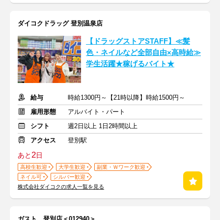
ダイコクドラッグ 登別温泉店
【ドラッグストアSTAFF】≪髪
色・ネイルなど全部自由×高時給≫
学生活躍★稼げるバイト★
給与
時給1300円～【21時以降】時給1500円～
雇用形態
アルバイト・パート
シフト
週2日以上 1日2時間以上
アクセス
登別駅
2
あと
日
高校生歓迎
大学生歓迎
副業・Ｗワーク歓迎
ネイル可
シルバー歓迎
株式会社ダイコクの求人一覧を見る
ガスト 登別店＜012940＞