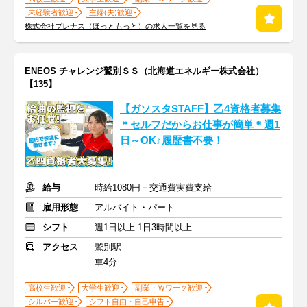
未経験者歓迎
主婦(夫)歓迎
株式会社プレナス（ほっともっと）の求人一覧を見る
ENEOS チャレンジ鷲別ＳＳ（北海道エネルギー株式会社）
【135】
【ガソスタSTAFF】乙4資格者募集
＊セルフだからお仕事が簡単＊週1
日～OK♪履歴書不要！
給与
時給1080円＋交通費実費支給
雇用形態
アルバイト・パート
シフト
週1日以上 1日3時間以上
アクセス
鷲別駅
車4分
高校生歓迎
大学生歓迎
副業・Ｗワーク歓迎
シルバー歓迎
シフト自由・自己申告