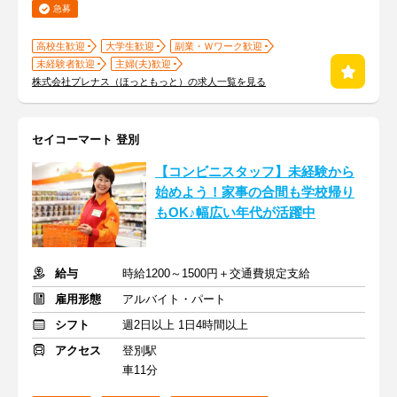
急募
高校生歓迎
大学生歓迎
副業・Ｗワーク歓迎
未経験者歓迎
主婦(夫)歓迎
株式会社プレナス（ほっともっと）の求人一覧を見る
セイコーマート 登別
【コンビニスタッフ】未経験から
始めよう！家事の合間も学校帰り
もOK♪幅広い年代が活躍中
給与
時給1200～1500円＋交通費規定支給
雇用形態
アルバイト・パート
シフト
週2日以上 1日4時間以上
アクセス
登別駅
車11分