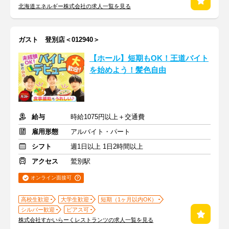
北海道エネルギー株式会社の求人一覧を見る
ガスト 登別店＜012940＞
【ホール】短期もOK！王道バイト
を始めよう！髪色自由
給与
時給1075円以上＋交通費
雇用形態
アルバイト・パート
シフト
週1日以上 1日2時間以上
アクセス
鷲別駅
オンライン面接可
高校生歓迎
大学生歓迎
短期（1ヶ月以内OK）
シルバー歓迎
ピアス可
株式会社すかいらーくレストランツの求人一覧を見る