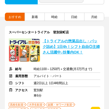
おすすめ
新着
時給
日給
月給
スーパーセンタートライアル 登別栄町店
【トライアルの惣菜品出し・パッ
ク詰め】1日4h！シフト自由◎主婦
さん活躍中♪扶養内OK！
給与
時給1100～1250円＋交通費(月3万円まで)
雇用形態
アルバイト・パート
シフト
週2日以上 1日4時間以上
アクセス
鷲別駅
車6分
高校生歓迎
大学生歓迎
副業・Ｗワーク歓迎