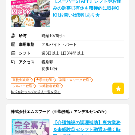
【スーパーSTAFF】シフトやお休
みの調整◎有休も積極的に取得O
K!!お買い物割引あり★
給与
時給1076円～
雇用形態
アルバイト・パート
シフト
週3日以上 1日3時間以上
アクセス
幌別駅
徒歩12分
高校生歓迎
大学生歓迎
副業・Ｗワーク歓迎
シルバー歓迎
未経験者歓迎
株式会社ラルズの求人一覧を見る
株式会社エムズフード（※勤務地：アンデルセンの丘）
【介護施設の調理補助】裏方業務
＆未経験◎≪シフト融通≫働く時