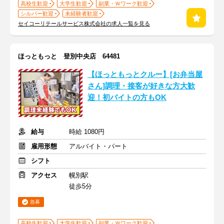
高校生歓迎
大学生歓迎
副業・Ｗワーク歓迎
シルバー歓迎
未経験者歓迎
セイコーリテールサービス株式会社の求人一覧を見る
ほっともっと 登別中央店 64481
【ほっともっとクルー】[お弁当屋
さん]調理・接客が好きな方大歓
迎！初バイトの方もOK
給与
時給 1080円
雇用形態
アルバイト・パート
シフト
アクセス
幌別駅
徒歩5分
急募
高校生歓迎
大学生歓迎
副業・Ｗワーク歓迎