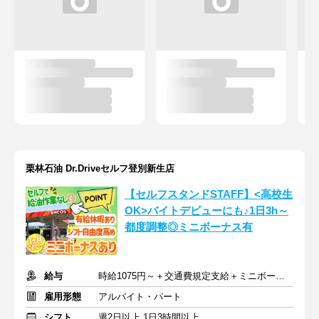
栗林石油 Dr.Driveセルフ登別新生店
【セルフスタンドSTAFF】<高校生
OK>バイトデビューにも♪1日3h～
都度調整◎ミニボーナス有
給与
時給1075円～＋交通費規定支給＋ミニボーナス年4回＋決算手当
雇用形態
アルバイト・パート
シフト
週2日以上 1日3時間以上