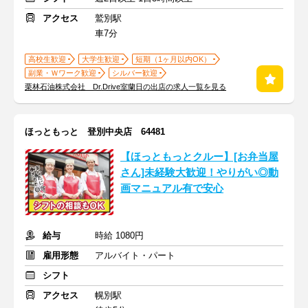
アクセス
鷲別駅
車7分
高校生歓迎
大学生歓迎
短期（1ヶ月以内OK）
副業・Ｗワーク歓迎
シルバー歓迎
栗林石油株式会社 Dr.Drive室蘭日の出店の求人一覧を見る
ほっともっと 登別中央店 64481
【ほっともっとクルー】[お弁当屋
さん]未経験大歓迎！やりがい◎動
画マニュアル有で安心
給与
時給 1080円
雇用形態
アルバイト・パート
シフト
アクセス
幌別駅