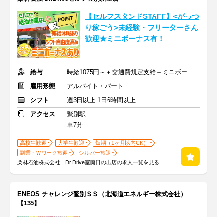
【セルフスタンドSTAFF】<がっつ
り稼ごう>未経験・フリーターさん
歓迎★ミニボーナス有！
給与
時給1075円～＋交通費規定支給＋ミニボーナス年4回＋決算手当
雇用形態
アルバイト・パート
シフト
週3日以上 1日6時間以上
アクセス
鷲別駅
車7分
高校生歓迎
大学生歓迎
短期（1ヶ月以内OK）
副業・Ｗワーク歓迎
シルバー歓迎
栗林石油株式会社 Dr.Drive室蘭日の出店の求人一覧を見る
ENEOS チャレンジ鷲別ＳＳ（北海道エネルギー株式会社）
【135】