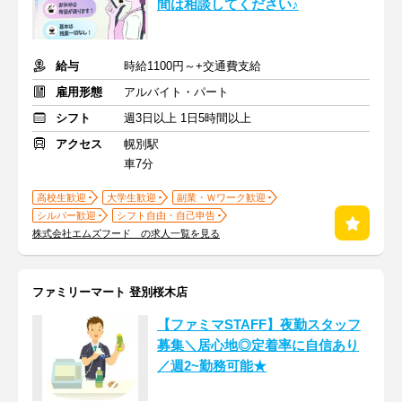
間は相談してください♪
給与
時給1100円～+交通費支給
雇用形態
アルバイト・パート
シフト
週3日以上 1日5時間以上
アクセス
幌別駅
車7分
高校生歓迎
大学生歓迎
副業・Ｗワーク歓迎
シルバー歓迎
シフト自由・自己申告
株式会社エムズフード の求人一覧を見る
ファミリーマート 登別桜木店
【ファミマSTAFF】夜勤スタッフ
募集＼居心地◎定着率に自信あり
／週2~勤務可能★