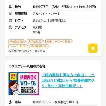
給与
時給1075円～(22時～翌5時まで：時給1344円)
雇用形態
アルバイト・パート
シフト
週2日以上 1日8時間以上
アクセス
幌別駅
車4分
高校生歓迎
大学生歓迎
副業・Ｗワーク歓迎
シルバー歓迎
未経験者歓迎
株式会社寿浅の求人一覧を見る
エスエフシー札幌株式会社
【館内業務】働き方は自由！（土
日祝だけ/週2日から/扶養範囲内O
K！学生・高校生歓迎！）
給与
時給1075円～（夜業務は1100円）