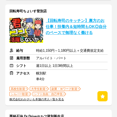
回転寿司ちょいす登別店
【回転寿司のキッチン】裏方のお
仕事！扶養内＆短時間もOK◎自分
のペースで無理なく働ける
給与
時給1,150円～1,180円以上＋交通費規定支給
雇用形態
アルバイト・パート
シフト
週1日以上 1日3時間以上
アクセス
幌別駅
車4分
高校生歓迎
大学生歓迎
副業・Ｗワーク歓迎
シルバー歓迎
シフト自由・自己申告
株式会社わかさいも本舗の求人一覧を見る
栗林石油 Dr.Driveセルフ登別新生店