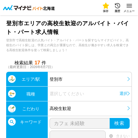
北海道
保存
履歴
メニュー
登別市エリアの高校生歓迎のアルバイト・バイ
ト・パート求人情報
登別市で高校生歓迎の人気バイト・アルバイト・パートを探すならマイナビバイト。高
校生のバイト探しは、学業との両立が重要なので、高校生が働きやすい求人を検索でき
る高校生歓迎条件を使って検索しましょう！
17
検索結果
件
（最終更新日：2026年8月7日）
エリア/駅
登別市
選択してください
選択
職種
高校生歓迎
こだわり
キーワード
検索
含まない