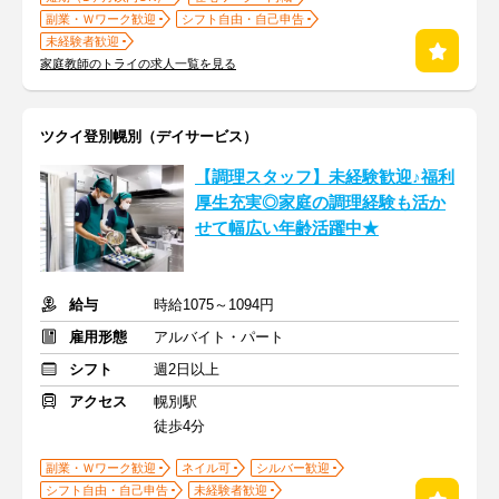
副業・Ｗワーク歓迎
シフト自由・自己申告
未経験者歓迎
家庭教師のトライの求人一覧を見る
ツクイ登別幌別（デイサービス）
【調理スタッフ】未経験歓迎♪福利
厚生充実◎家庭の調理経験も活か
せて幅広い年齢活躍中★
給与
時給1075～1094円
雇用形態
アルバイト・パート
シフト
週2日以上
アクセス
幌別駅
徒歩4分
副業・Ｗワーク歓迎
ネイル可
シルバー歓迎
シフト自由・自己申告
未経験者歓迎