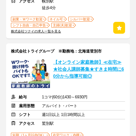
アクセス
幌別駅
徒歩4分
副業・Ｗワーク歓迎
ネイル可
シルバー歓迎
シフト自由・自己申告
主婦(夫)歓迎
株式会社ツクイの求人一覧を見る
株式会社トライグループ ※勤務地：北海道登別市
【オンライン家庭教師】≪在宅≫
★社会人講師募集★すきま時間に6
0分から指導可能◎
給与
1コマ(60分)1430～6930円
雇用形態
アルバイト・パート
シフト
週1日以上 1日1時間以上
アクセス
鷲別駅
短期（1ヶ月以内OK）
在宅ワーク・内職