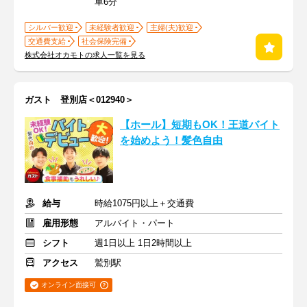
車6分
シルバー歓迎
未経験者歓迎
主婦(夫)歓迎
交通費支給
社会保険完備
株式会社オカモトの求人一覧を見る
ガスト 登別店＜012940＞
【ホール】短期もOK！王道バイト
を始めよう！髪色自由
給与
時給1075円以上＋交通費
雇用形態
アルバイト・パート
シフト
週1日以上 1日2時間以上
アクセス
鷲別駅
オンライン面接可