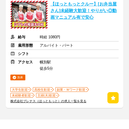
【ほっともっとクルー】[お弁当屋
さん]未経験大歓迎！やりがい◎動
画マニュアル有で安心
給与
時給 1080円
雇用形態
アルバイト・パート
シフト
アクセス
幌別駅
徒歩5分
急募
大学生歓迎
高校生歓迎
副業・Ｗワーク歓迎
未経験者歓迎
主婦(夫)歓迎
株式会社プレナス（ほっともっと）の求人一覧を見る