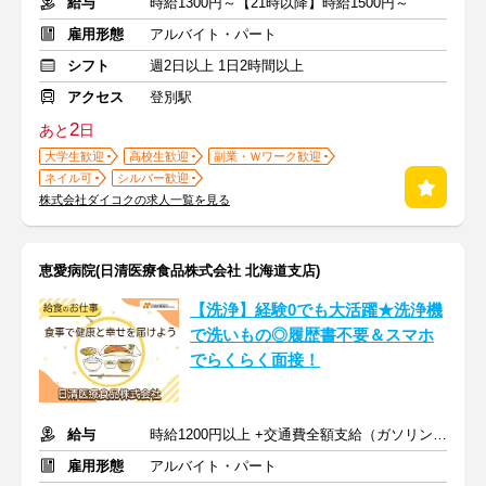
給与
時給1300円～【21時以降】時給1500円～
雇用形態
アルバイト・パート
シフト
週2日以上 1日2時間以上
アクセス
登別駅
2
あと
日
大学生歓迎
高校生歓迎
副業・Ｗワーク歓迎
ネイル可
シルバー歓迎
株式会社ダイコクの求人一覧を見る
恵愛病院(日清医療食品株式会社 北海道支店)
【洗浄】経験0でも大活躍★洗浄機
で洗いもの◎履歴書不要＆スマホ
でらくらく面接！
給与
時給1200円以上 +交通費全額支給（ガソリン代も支給）
雇用形態
アルバイト・パート