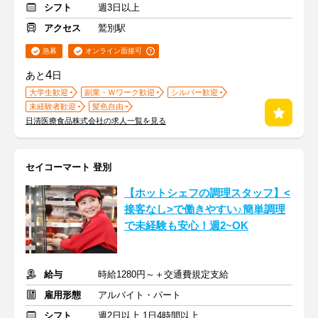
シフト
週3日以上
アクセス
鷲別駅
急募
オンライン面接可
4
あと
日
大学生歓迎
副業・Ｗワーク歓迎
シルバー歓迎
未経験者歓迎
髪色自由
日清医療食品株式会社の求人一覧を見る
セイコーマート 登別
【ホットシェフの調理スタッフ】<
接客なし>で働きやすい♪簡単調理
で未経験も安心！週2~OK
給与
時給1280円～＋交通費規定支給
雇用形態
アルバイト・パート
シフト
週2日以上 1日4時間以上