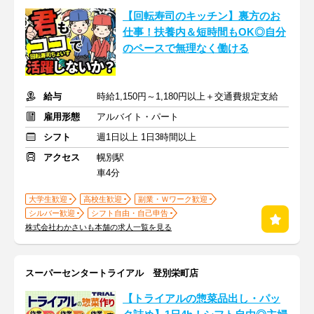
【回転寿司のキッチン】裏方のお
仕事！扶養内＆短時間もOK◎自分
のペースで無理なく働ける
給与
時給1,150円～1,180円以上＋交通費規定支給
雇用形態
アルバイト・パート
シフト
週1日以上 1日3時間以上
アクセス
幌別駅
車4分
大学生歓迎
高校生歓迎
副業・Ｗワーク歓迎
シルバー歓迎
シフト自由・自己申告
株式会社わかさいも本舗の求人一覧を見る
スーパーセンタートライアル 登別栄町店
【トライアルの惣菜品出し・パッ