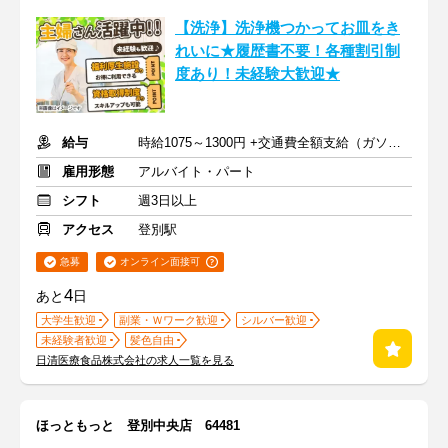
【洗浄】洗浄機つかってお皿をき
れいに★履歴書不要！各種割引制
度あり！未経験大歓迎★
給与
時給1075～1300円 +交通費全額支給（ガソリン代も支給）
雇用形態
アルバイト・パート
シフト
週3日以上
アクセス
登別駅
急募
オンライン面接可
4
あと
日
大学生歓迎
副業・Ｗワーク歓迎
シルバー歓迎
未経験者歓迎
髪色自由
日清医療食品株式会社の求人一覧を見る
ほっともっと 登別中央店 64481