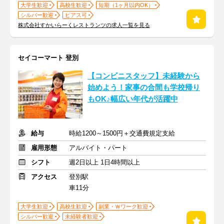
大学生歓迎
高校生歓迎
短期（1ヶ月以内OK）
シルバー歓迎
ピアス可
株式会社すかいらーくレストランツの求人一覧を見る
セイコーマート 登別
【コンビニスタッフ】未経験から
始めよう！家事の合間も学校帰り
もOK♪幅広い年代が活躍中
給与
時給1200～1500円＋交通費規定支給
雇用形態
アルバイト・パート
シフト
週2日以上 1日4時間以上
アクセス
登別駅
車11分
大学生歓迎
高校生歓迎
副業・Ｗワーク歓迎
シルバー歓迎
未経験者歓迎