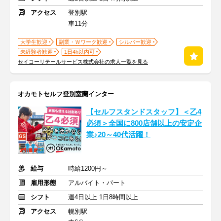
アクセス
登別駅
車11分
大学生歓迎
副業・Ｗワーク歓迎
シルバー歓迎
未経験者歓迎
1日4h以内可
セイコーリテールサービス株式会社の求人一覧を見る
オカモトセルフ登別室蘭インター
【セルフスタンドスタッフ】＜乙4
必須＞全国に800店舗以上の安定企
業♪20～40代活躍！
給与
時給1200円～
雇用形態
アルバイト・パート
シフト
週4日以上 1日8時間以上
アクセス
幌別駅