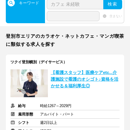
キーワード
検索
含まない
登別市エリアのカラオケ・ネットカフェ・マンガ喫茶
に類似する求人を探す
ツクイ登別幌別（デイサービス）
【看護スタッフ】医療ケアetc...介
護施設で看護のオシゴト♪資格を活
かせる＆福利厚生◎
給与
時給1267～2029円
雇用形態
アルバイト・パート
シフト
週2日以上