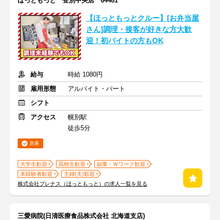
ほっともっと 登別中央店 64481
【ほっともっとクルー】[お弁当屋
さん]調理・接客が好きな方大歓
迎！初バイトの方もOK
給与
時給 1080円
雇用形態
アルバイト・パート
シフト
アクセス
幌別駅
徒歩5分
急募
大学生歓迎
高校生歓迎
副業・Ｗワーク歓迎
未経験者歓迎
主婦(夫)歓迎
株式会社プレナス（ほっともっと）の求人一覧を見る
三愛病院(日清医療食品株式会社 北海道支店)