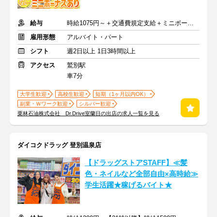
給与
時給1075円～＋交通費規定支給＋ミニボーナス年4回＋決算手当
雇用形態
アルバイト・パート
シフト
週2日以上 1日3時間以上
アクセス
鷲別駅
車7分
大学生歓迎
高校生歓迎
短期（1ヶ月以内OK）
副業・Ｗワーク歓迎
シルバー歓迎
栗林石油株式会社 Dr.Drive室蘭日の出店の求人一覧を見る
ダイコクドラッグ 登別温泉店
【ドラッグストアSTAFF】≪髪
色・ネイルなど全部自由×高時給≫
学生活躍★稼げるバイト★