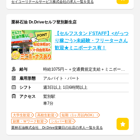
セイコーリテールサービス株式会社の求人一覧を見る
栗林石油 Dr.Driveセルフ登別新生店
【セルフスタンドSTAFF】<がっつ
り稼ごう>未経験・フリーターさん
歓迎★ミニボーナス有！
給与
時給1075円～＋交通費規定支給＋ミニボーナス年4回＋決算手当
雇用形態
アルバイト・パート
シフト
週3日以上 1日6時間以上
アクセス
鷲別駅
車7分
大学生歓迎
高校生歓迎
短期（1ヶ月以内OK）
副業・Ｗワーク歓迎
シルバー歓迎
栗林石油株式会社 Dr.Drive室蘭日の出店の求人一覧を見る