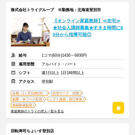
株式会社トライグループ ※勤務地：北海道登別市
【オンライン家庭教師】≪在宅≫
★社会人講師募集★すきま時間に6
0分から指導可能◎
給与
1コマ(60分)1430～6930円
雇用形態
アルバイト・パート
シフト
週1日以上 1日1時間以上
アクセス
登別駅
短期（1ヶ月以内OK）
在宅ワーク・内職
副業・Ｗワーク歓迎
シフト自由・自己申告
未経験者歓迎
家庭教師のトライの求人一覧を見る
回転寿司ちょいす登別店