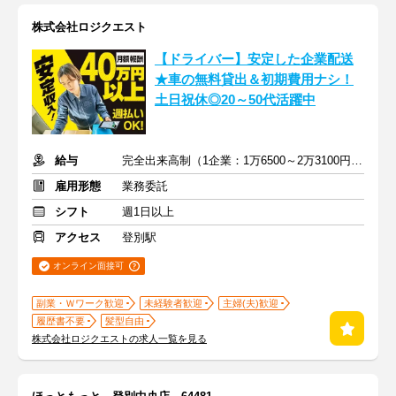
株式会社ロジクエスト
【ドライバー】安定した企業配送
★車の無料貸出＆初期費用ナシ！
土日祝休◎20～50代活躍中
給与
完全出来高制（1企業：1万6500～2万3100円※1日あたり）
雇用形態
業務委託
シフト
週1日以上
アクセス
登別駅
オンライン面接可
副業・Ｗワーク歓迎
未経験者歓迎
主婦(夫)歓迎
履歴書不要
髪型自由
株式会社ロジクエストの求人一覧を見る