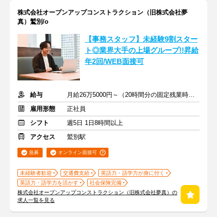
株式会社オープンアップコンストラクション（旧株式会社夢
真）鷲別/o
【事務スタッフ】未経験9割スター
ト◎業界大手の上場グループ!!昇給
年2回/WEB面接可
給与
月給26万5000円～（20時間分の固定残業時間代を含む）
雇用形態
正社員
シフト
週5日 1日8時間以上
アクセス
鷲別駅
急募
オンライン面接可
未経験者歓迎
交通費支給
英語力・語学力が身に付く
英語力・語学力を活かす
社会保険完備
株式会社オープンアップコンストラクション（旧株式会社夢真）の
求人一覧を見る