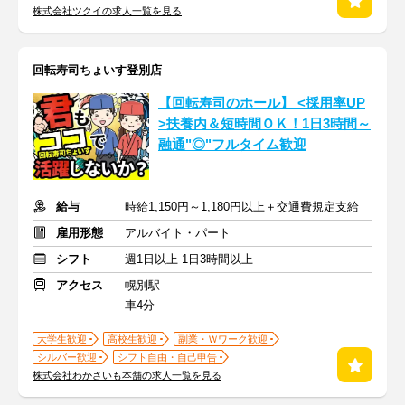
株式会社ツクイの求人一覧を見る
回転寿司ちょいす登別店
【回転寿司のホール】 <採用率UP
>扶養内＆短時間ＯＫ！1日3時間～
融通"◎"フルタイム歓迎
給与
時給1,150円～1,180円以上＋交通費規定支給
雇用形態
アルバイト・パート
シフト
週1日以上 1日3時間以上
アクセス
幌別駅
車4分
大学生歓迎
高校生歓迎
副業・Ｗワーク歓迎
シルバー歓迎
シフト自由・自己申告
株式会社わかさいも本舗の求人一覧を見る