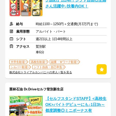
ク詰め】1日4h！シフト自由◎主婦
さん活躍中♪扶養内OK！
給与
時給1100～1250円＋交通費(月3万円まで)
雇用形態
アルバイト・パート
シフト
週2日以上 1日4時間以上
アクセス
鷲別駅
車6分
大学生歓迎
高校生歓迎
副業・Ｗワーク歓迎
シルバー歓迎
シフト自由・自己申告
株式会社トライアルカンパニーの求人一覧を見る
栗林石油 Dr.Driveセルフ登別新生店
【セルフスタンドSTAFF】<高校生
OK>バイトデビューにも♪1日3h～
都度調整◎ミニボーナス有