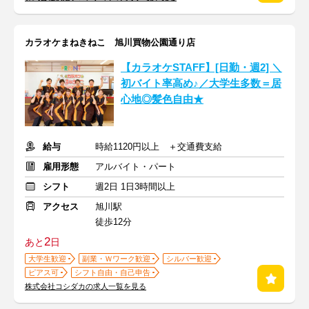
カラオケまねきねこ 旭川買物公園通り店
【カラオケSTAFF】[日勤・週2] ＼
初バイト率高め♪／大学生多数＝居
心地◎髪色自由★
給与
時給1120円以上 ＋交通費支給
雇用形態
アルバイト・パート
シフト
週2日 1日3時間以上
アクセス
旭川駅
徒歩12分
2
あと
日
大学生歓迎
副業・Ｗワーク歓迎
シルバー歓迎
ピアス可
シフト自由・自己申告
株式会社コシダカの求人一覧を見る