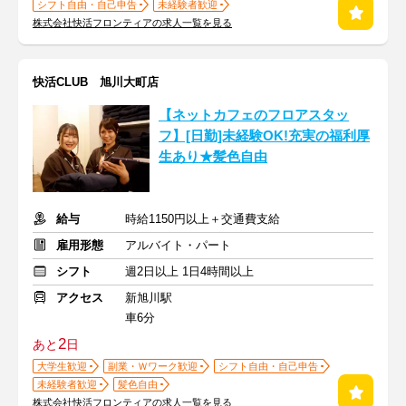
シフト自由・自己申告
未経験者歓迎
株式会社快活フロンティアの求人一覧を見る
快活CLUB 旭川大町店
【ネットカフェのフロアスタッ
フ】[日勤]未経験OK!充実の福利厚
生あり★髪色自由
給与
時給1150円以上＋交通費支給
雇用形態
アルバイト・パート
シフト
週2日以上 1日4時間以上
アクセス
新旭川駅
車6分
2
あと
日
大学生歓迎
副業・Ｗワーク歓迎
シフト自由・自己申告
未経験者歓迎
髪色自由
株式会社快活フロンティアの求人一覧を見る