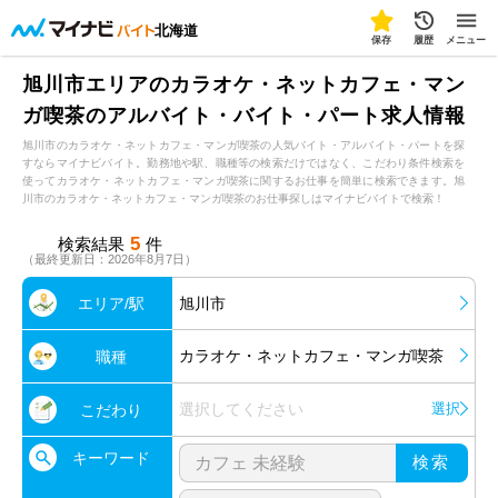
北海道
保存
履歴
メニュー
旭川市エリアのカラオケ・ネットカフェ・マン
ガ喫茶のアルバイト・バイト・パート求人情報
旭川市のカラオケ・ネットカフェ・マンガ喫茶の人気バイト・アルバイト・パートを探
すならマイナビバイト。勤務地や駅、職種等の検索だけではなく、こだわり条件検索を
使ってカラオケ・ネットカフェ・マンガ喫茶に関するお仕事を簡単に検索できます。旭
川市のカラオケ・ネットカフェ・マンガ喫茶のお仕事探しはマイナビバイトで検索！
5
検索結果
件
（最終更新日：2026年8月7日）
エリア/駅
旭川市
カラオケ・ネットカフェ・マンガ喫茶
職種
選択してください
選択
こだわり
キーワード
検索