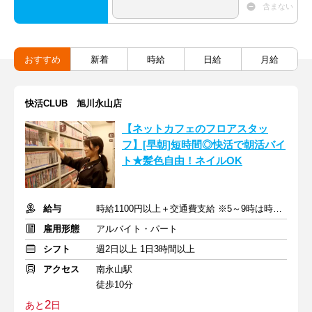
含まない
おすすめ
新着
時給
日給
月給
快活CLUB 旭川永山店
【ネットカフェのフロアスタッ
フ】[早朝]短時間◎快活で朝活バイ
ト★髪色自由！ネイルOK
給与
時給1100円以上＋交通費支給 ※5～9時は時給1150円
雇用形態
アルバイト・パート
シフト
週2日以上 1日3時間以上
アクセス
南永山駅
徒歩10分
2
あと
日