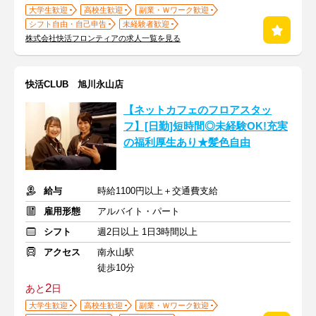
大学生歓迎
高校生歓迎
副業・Ｗワーク歓迎
シフト自由・自己申告
未経験者歓迎
株式会社快活フロンティアの求人一覧を見る
快活CLUB 旭川永山店
【ネットカフェのフロアスタッ
フ】[日勤]短時間◎未経験OK!充実
の福利厚生あり★髪色自由
給与
時給1100円以上＋交通費支給
雇用形態
アルバイト・パート
シフト
週2日以上 1日3時間以上
アクセス
南永山駅
徒歩10分
2
あと
日
大学生歓迎
高校生歓迎
副業・Ｗワーク歓迎