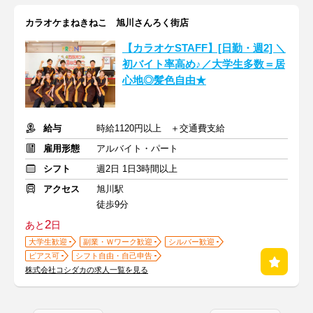
カラオケまねきねこ 旭川さんろく街店
【カラオケSTAFF】[日勤・週2] ＼
初バイト率高め♪／大学生多数＝居
心地◎髪色自由★
給与
時給1120円以上 ＋交通費支給
雇用形態
アルバイト・パート
シフト
週2日 1日3時間以上
アクセス
旭川駅
徒歩9分
2
あと
日
大学生歓迎
副業・Ｗワーク歓迎
シルバー歓迎
ピアス可
シフト自由・自己申告
株式会社コシダカの求人一覧を見る