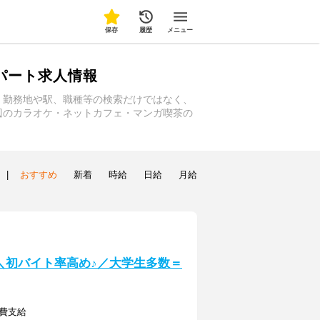
保存
履歴
メニュー
パート求人情報
。勤務地や駅、職種等の検索だけではなく、
辺のカラオケ・ネットカフェ・マンガ喫茶の
|
おすすめ
新着
時給
日給
月給
] ＼初バイト率高め♪／大学生多数＝
通費支給