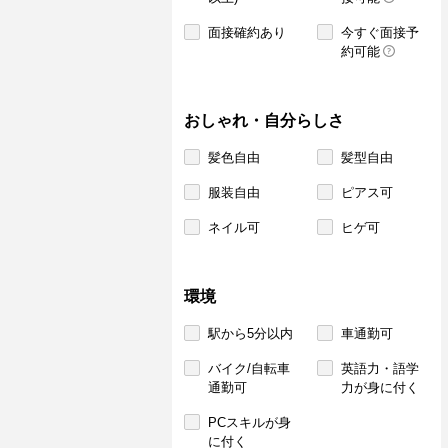
面接確約あり
今すぐ面接予
約可能
おしゃれ・自分らしさ
髪色自由
髪型自由
服装自由
ピアス可
ネイル可
ヒゲ可
環境
駅から5分以内
車通勤可
バイク/自転車
英語力・語学
通勤可
力が身に付く
PCスキルが身
に付く