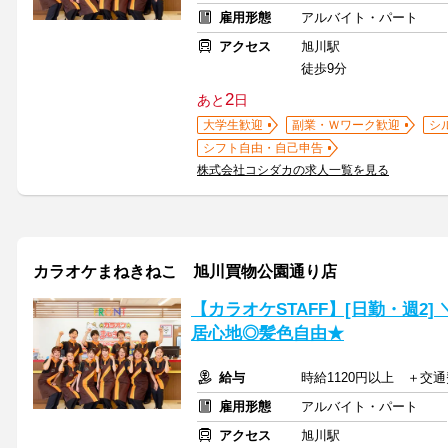
雇用形態
アルバイト・パート
アクセス
旭川駅
徒歩9分
2
あと
日
大学生歓迎
副業・Ｗワーク歓迎
シ
シフト自由・自己申告
株式会社コシダカの求人一覧を見る
カラオケまねきねこ 旭川買物公園通り店
【カラオケSTAFF】[日勤・週2
居心地◎髪色自由★
給与
時給1120円以上 ＋交
雇用形態
アルバイト・パート
アクセス
旭川駅