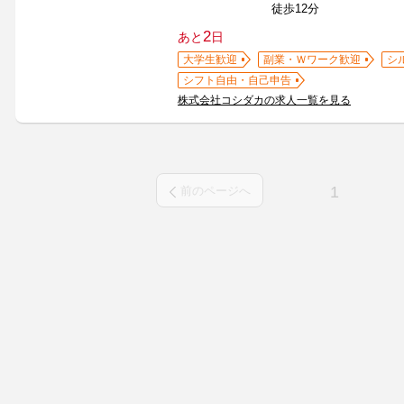
徒歩12分
2
あと
日
大学生歓迎
副業・Ｗワーク歓迎
シ
シフト自由・自己申告
株式会社コシダカの求人一覧を見る
1
前のページへ