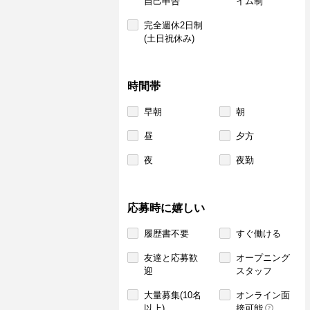
自己申告
イム制
完全週休2日制
(土日祝休み)
時間帯
早朝
朝
昼
夕方
夜
夜勤
応募時に嬉しい
履歴書不要
すぐ働ける
友達と応募歓
オープニング
迎
スタッフ
大量募集(10名
オンライン面
以上)
接可能