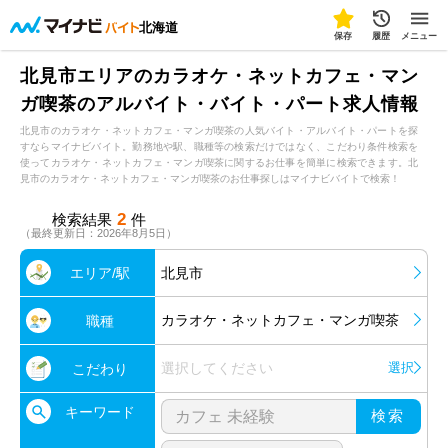
北海道
保存
履歴
メニュー
北見市エリアのカラオケ・ネットカフェ・マン
ガ喫茶のアルバイト・バイト・パート求人情報
北見市のカラオケ・ネットカフェ・マンガ喫茶の人気バイト・アルバイト・パートを探
すならマイナビバイト。勤務地や駅、職種等の検索だけではなく、こだわり条件検索を
使ってカラオケ・ネットカフェ・マンガ喫茶に関するお仕事を簡単に検索できます。北
見市のカラオケ・ネットカフェ・マンガ喫茶のお仕事探しはマイナビバイトで検索！
2
検索結果
件
（最終更新日：2026年8月5日）
エリア/駅
北見市
カラオケ・ネットカフェ・マンガ喫茶
職種
選択してください
選択
こだわり
キーワード
検索