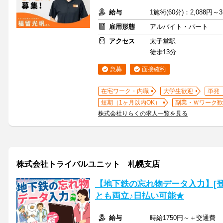
給与
1施術(60分)：2,088円～3
雇用形態
アルバイト・パート
アクセス
太子堂駅
徒歩13分
急募
面接確約
在宅ワーク・内職
大学生歓迎
単発
短期（1ヶ月以内OK）
副業・Ｗワーク歓
株式会社りらくの求人一覧を見る
株式会社トライバルユニット 札幌支店
【地下鉄の忘れ物データ入力】[登録
とも両立♪日払い可能★
給与
時給1750円～＋交通費