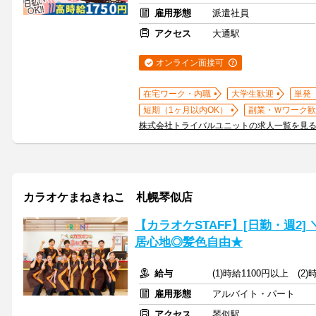
雇用形態
派遣社員
アクセス
大通駅
オンライン面接可
在宅ワーク・内職
大学生歓迎
単発
短期（1ヶ月以内OK）
副業・Ｗワーク歓
株式会社トライバルユニットの求人一覧を見
カラオケまねきねこ 札幌琴似店
【カラオケSTAFF】[日勤・週2
居心地◎髪色自由★
給与
(1)時給1100円以上 (2
雇用形態
アルバイト・パート
アクセス
琴似駅