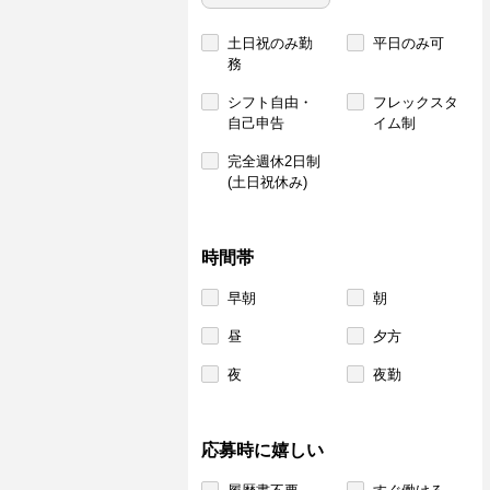
土日祝のみ勤
平日のみ可
務
シフト自由・
フレックスタ
自己申告
イム制
完全週休2日制
(土日祝休み)
時間帯
早朝
朝
昼
夕方
夜
夜勤
応募時に嬉しい