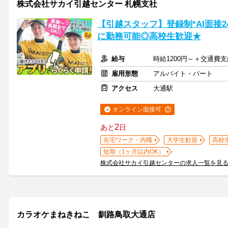
株式会社サカイ引越センター 札幌支社
【引越スタッフ】登録制*AI面接
に勤務可能◎高校生歓迎★
給与
時給1200円～＋交通費支
雇用形態
アルバイト・パート
アクセス
大通駅
オンライン面接可
2
あと
日
在宅ワーク・内職
大学生歓迎
高校
短期（1ヶ月以内OK）
株式会社サカイ引越センターの求人一覧を見
カラオケまねきねこ 釧路鳥取大通店