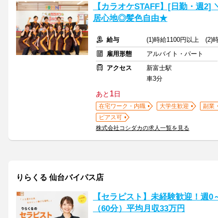
【カラオケSTAFF】[日勤・週2
居心地◎髪色自由★
給与
(1)時給1100円以上 (2
雇用形態
アルバイト・パート
アクセス
新富士駅
車3分
1
あと
日
在宅ワーク・内職
大学生歓迎
副業
ピアス可
株式会社コシダカの求人一覧を見る
りらくる 仙台バイパス店
【セラピスト】未経験歓迎！週0～5
（60分）平均月収33万円