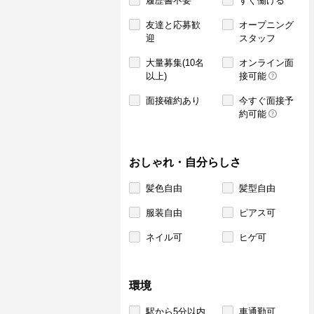
履歴書不要
すぐ働ける
友達と応募歓
オープニング
迎
スタッフ
大量募集(10名
オンライン面
以上)
接可能
面接確約あり
今すぐ面接予
約可能
おしゃれ・自分らしさ
髪色自由
髪型自由
服装自由
ピアス可
ネイル可
ヒゲ可
環境
駅から5分以内
車通勤可