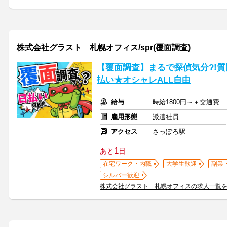
株式会社グラスト 札幌オフィス/spr(覆面調査)
【覆面調査】まるで探偵気分?!
払い★オシャレALL自由
給与
時給1800円～＋交通費
雇用形態
派遣社員
アクセス
さっぽろ駅
1
あと
日
在宅ワーク・内職
大学生歓迎
副業
シルバー歓迎
株式会社グラスト 札幌オフィスの求人一覧