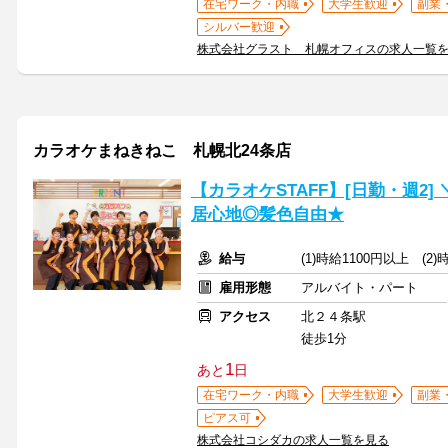
在宅ワーク・内職
大学生歓迎
副業
シルバー歓迎
株式会社グラスト 札幌オフィスの求人一覧
カラオケまねきねこ 札幌北24条店
【カラオケSTAFF】[日勤・週2
居心地◎髪色自由★
給与
(1)時給1100円以上 (2
雇用形態
アルバイト・パート
アクセス
北２４条駅
徒歩1分
1
あと
日
在宅ワーク・内職
大学生歓迎
副業
ピアス可
株式会社コシダカの求人一覧を見る