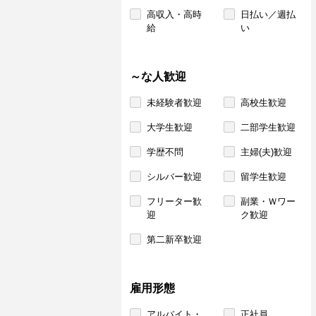
高収入・高時
日払い／週払
給
い
～な人歓迎
未経験者歓迎
高校生歓迎
大学生歓迎
二部学生歓迎
学歴不問
主婦(夫)歓迎
シルバー歓迎
留学生歓迎
フリーター歓
副業・Ｗワー
迎
ク歓迎
第二新卒歓迎
雇用形態
アルバイト・
正社員