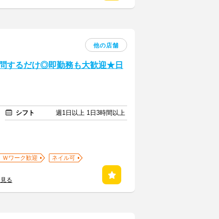
他の店舗
質問するだけ◎即勤務も大歓迎★日
シフト
週1日以上 1日3時間以上
・Ｗワーク歓迎
ネイル可
を見る