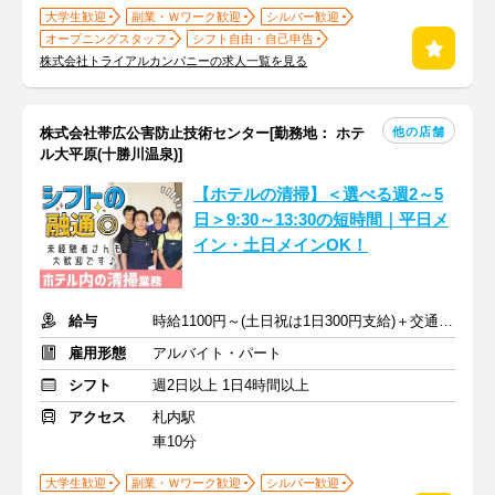
大学生歓迎
副業・Ｗワーク歓迎
シルバー歓迎
オープニングスタッフ
シフト自由・自己申告
株式会社トライアルカンパニーの求人一覧を見る
他の店舗
株式会社帯広公害防止技術センター[勤務地： ホテ
ル大平原(十勝川温泉)]
【ホテルの清掃】＜選べる週2～5
日＞9:30～13:30の短時間｜平日メ
イン・土日メインOK！
給与
時給1100円～(土日祝は1日300円支給)＋交通費規定支給
雇用形態
アルバイト・パート
シフト
週2日以上 1日4時間以上
アクセス
札内駅
車10分
大学生歓迎
副業・Ｗワーク歓迎
シルバー歓迎