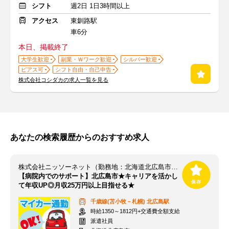
シフト
週2日 1日3時間以上
アクセス
東釧路駅
車6分
本日、掲載終了
大学生歓迎
副業・Ｗワーク歓迎
シルバー歓迎
ピアス可
シフト自由・自己申告
株式会社コシダカの求人一覧を見る
あなたの検索履歴からのおすすめ求人
株式会社ニッソーネット（勤務地：北海道北広島市）/a095i0000043QBpAAM!
【病院内でのサポート】北広島市★キャリアを活かし
て年収UP◎月収25万円以上目指せる★
千歳線(苫小牧－札幌)
北広島駅
時給1350～1812円+交通費全額支給
派遣社員