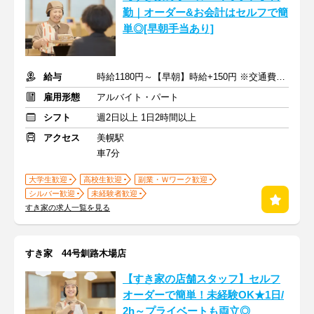
勤｜オーダー&お会計はセルフで簡
単◎[早朝手当あり]
給与
時給1180円～【早朝】時給+150円 ※交通費支給
雇用形態
アルバイト・パート
シフト
週2日以上 1日2時間以上
アクセス
美幌駅
車7分
大学生歓迎
高校生歓迎
副業・Ｗワーク歓迎
シルバー歓迎
未経験者歓迎
すき家の求人一覧を見る
すき家 44号釧路木場店
【すき家の店舗スタッフ】セルフ
オーダーで簡単！未経験OK★1日/
2h～プライベートも両立◎