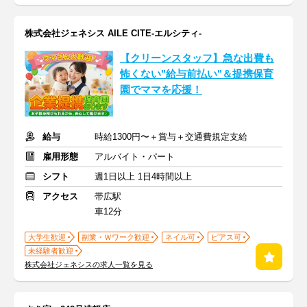
株式会社ジェネシス AILE CITE-エルシティ-
【クリーンスタッフ】急な出費も
怖くない"給与前払い"＆提携保育
園でママを応援！
給与
時給1300円〜＋賞与＋交通費規定支給
雇用形態
アルバイト・パート
シフト
週1日以上 1日4時間以上
アクセス
帯広駅
車12分
大学生歓迎
副業・Ｗワーク歓迎
ネイル可
ピアス可
未経験者歓迎
株式会社ジェネシスの求人一覧を見る