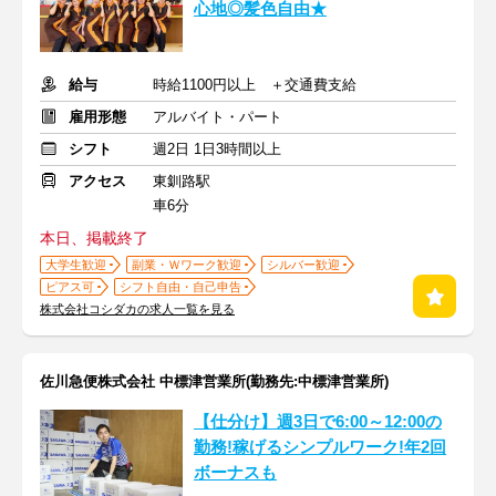
心地◎髪色自由★
給与
時給1100円以上 ＋交通費支給
雇用形態
アルバイト・パート
シフト
週2日 1日3時間以上
アクセス
東釧路駅
車6分
本日、掲載終了
大学生歓迎
副業・Ｗワーク歓迎
シルバー歓迎
ピアス可
シフト自由・自己申告
株式会社コシダカの求人一覧を見る
佐川急便株式会社 中標津営業所(勤務先:中標津営業所)
【仕分け】週3日で6:00～12:00の
勤務!稼げるシンプルワーク!年2回
ボーナスも