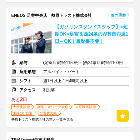
他の店舗
ENEOS 足寄中央店 熱原トラスト株式会社
【ガソリンスタンドスタッフ】<短
期OK>足寄＆西24条のW募集◎週1
日～OK！履歴書不要！
給与
(足寄店)時給1150円～(西24条店)時給1100円～+交通費(両店舗)
雇用形態
アルバイト・パート
シフト
週1日以上 1日4時間以上
アクセス
利別駅
2
あと
日
大学生歓迎
副業・Ｗワーク歓迎
未経験者歓迎
主婦(夫)歓迎
交通費支給
熱原トラスト株式会社の求人一覧を見る
TRIALsmart音更木野店