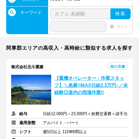
キーワード
検索
含まない
阿寒郡エリアの高収入・高時給に類似する求人を探す
他の店舗
株式会社北斗重建
【重機オペレーター・作業スタッ
フ】＼急募!!MAX日給2.3万円♪／未
経験◎道内の現場作業!!
給与
日給12,000円～23,000円＋旅費交通費＋諸手当
雇用形態
アルバイト・パート
シフト
週5日以上 1日8時間以上