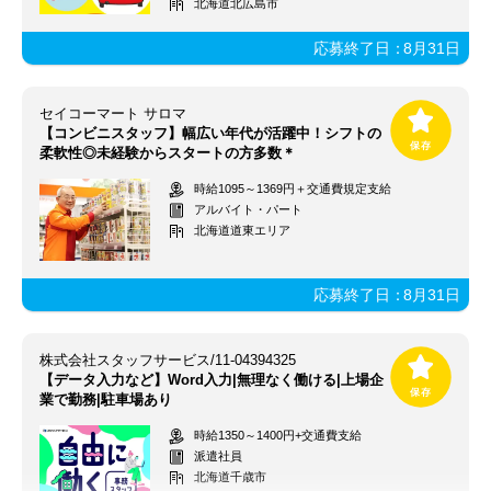
北海道北広島市
応募終了日：
8月31日
セイコーマート サロマ
【コンビニスタッフ】幅広い年代が活躍中！シフトの
柔軟性◎未経験からスタートの方多数＊
時給1095～1369円＋交通費規定支給
アルバイト・パート
北海道道東エリア
応募終了日：
8月31日
株式会社スタッフサービス/11-04394325
【データ入力など】Word入力|無理なく働ける|上場企
業で勤務|駐車場あり
時給1350～1400円+交通費支給
派遣社員
北海道千歳市