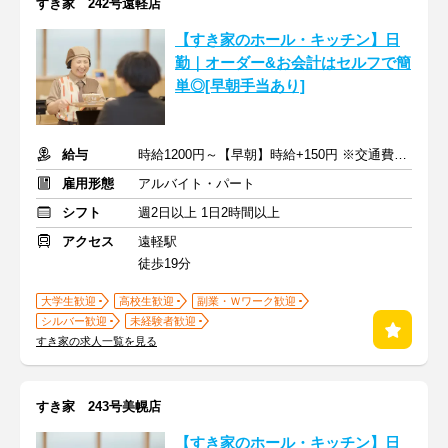
すき家 242号遠軽店
【すき家のホール・キッチン】日
勤｜オーダー&お会計はセルフで簡
単◎[早朝手当あり]
給与
時給1200円～【早朝】時給+150円 ※交通費支給
雇用形態
アルバイト・パート
シフト
週2日以上 1日2時間以上
アクセス
遠軽駅
徒歩19分
大学生歓迎
高校生歓迎
副業・Ｗワーク歓迎
シルバー歓迎
未経験者歓迎
すき家の求人一覧を見る
すき家 243号美幌店
【すき家のホール・キッチン】日