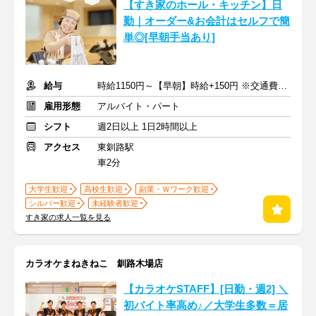
【すき家のホール・キッチン】日
勤｜オーダー&お会計はセルフで簡
単◎[早朝手当あり]
給与
時給1150円～【早朝】時給+150円 ※交通費支給
雇用形態
アルバイト・パート
シフト
週2日以上 1日2時間以上
アクセス
東釧路駅
車2分
大学生歓迎
高校生歓迎
副業・Ｗワーク歓迎
シルバー歓迎
未経験者歓迎
すき家の求人一覧を見る
カラオケまねきねこ 釧路木場店
【カラオケSTAFF】[日勤・週2] ＼
初バイト率高め♪／大学生多数＝居