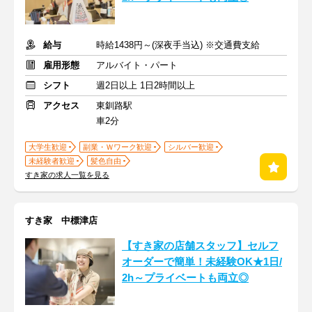
給与
時給1438円～(深夜手当込) ※交通費支給
雇用形態
アルバイト・パート
シフト
週2日以上 1日2時間以上
アクセス
東釧路駅
車2分
大学生歓迎
副業・Ｗワーク歓迎
シルバー歓迎
未経験者歓迎
髪色自由
すき家の求人一覧を見る
すき家 中標津店
【すき家の店舗スタッフ】セルフ
オーダーで簡単！未経験OK★1日/
2h～プライベートも両立◎