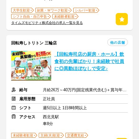
大学生歓迎
副業・Ｗワーク歓迎
シルバー歓迎
シフト自由・自己申告
未経験者歓迎
タイムズモビリティ株式会社の求人一覧を見る
他の店舗
回転寿しトリトン 三輪店
【回転寿司店の厨房・ホール】飲
食初の先輩ばかり！未経験で社員
に◎異動ほぼなしで安定♪
給与
月給26万～40万円(固定残業代含む)＋賞与年2回＋交通費
雇用形態
正社員
シフト
週5日以上 1日8時間以上
アクセス
西北見駅
車8分
未経験者歓迎
主婦(夫)歓迎
交通費支給