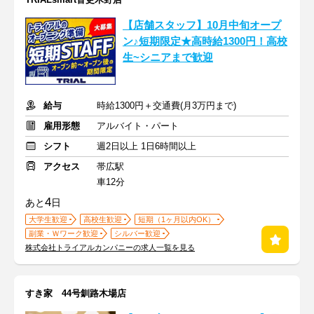
【店舗スタッフ】10月中旬オープ
ン♪短期限定★高時給1300円！高校
生~シニアまで歓迎
給与
時給1300円＋交通費(月3万円まで)
雇用形態
アルバイト・パート
シフト
週2日以上 1日6時間以上
アクセス
帯広駅
車12分
4
あと
日
大学生歓迎
高校生歓迎
短期（1ヶ月以内OK）
副業・Ｗワーク歓迎
シルバー歓迎
株式会社トライアルカンパニーの求人一覧を見る
すき家 44号釧路木場店