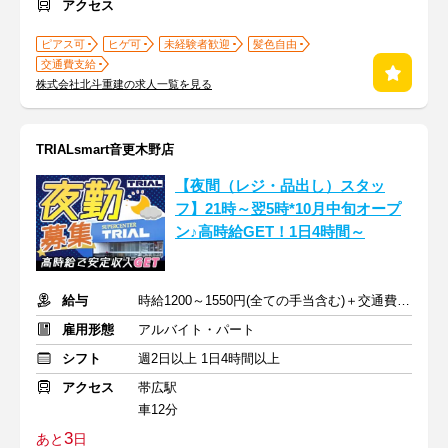
アクセス
ピアス可
ヒゲ可
未経験者歓迎
髪色自由
交通費支給
株式会社北斗重建の求人一覧を見る
TRIALsmart音更木野店
【夜間（レジ・品出し）スタッ
フ】21時～翌5時*10月中旬オープ
ン♪高時給GET！1日4時間～
給与
時給1200～1550円(全ての手当含む)＋交通費(月3万円まで)
雇用形態
アルバイト・パート
シフト
週2日以上 1日4時間以上
アクセス
帯広駅
車12分
3
あと
日