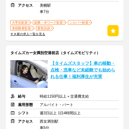
アクセス
美幌駅
車7分
大学生歓迎
副業・Ｗワーク歓迎
シルバー歓迎
未経験者歓迎
髪色自由
すき家の求人一覧を見る
タイムズカー女満別空港前店（タイムズモビリティ）
【タイムズスタッフ】車の移動・
点検・洗車など未経験でも始めら
れる仕事！福利厚生が充実
給与
時給1150円以上＋交通費支給
雇用形態
アルバイト・パート
シフト
週3日以上 1日4時間以上
アクセス
西女満別駅
車5分