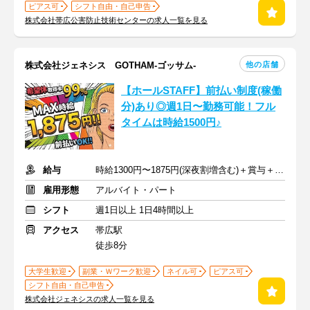
ピアス可
シフト自由・自己申告
株式会社帯広公害防止技術センターの求人一覧を見る
他の店舗
株式会社ジェネシス GOTHAM-ゴッサム-
【ホールSTAFF】前払い制度(稼働
分)あり◎週1日〜勤務可能！フル
タイムは時給1500円♪
給与
時給1300円〜1875円(深夜割増含む)＋賞与＋通勤手当
雇用形態
アルバイト・パート
シフト
週1日以上 1日4時間以上
アクセス
帯広駅
徒歩8分
大学生歓迎
副業・Ｗワーク歓迎
ネイル可
ピアス可
シフト自由・自己申告
株式会社ジェネシスの求人一覧を見る