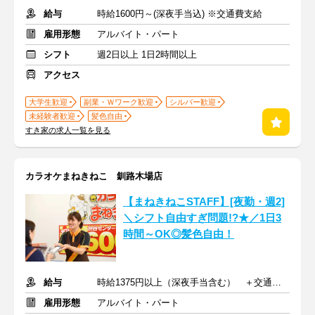
給与
時給1600円～(深夜手当込) ※交通費支給
雇用形態
アルバイト・パート
シフト
週2日以上 1日2時間以上
アクセス
大学生歓迎
副業・Ｗワーク歓迎
シルバー歓迎
未経験者歓迎
髪色自由
すき家の求人一覧を見る
カラオケまねきねこ 釧路木場店
【まねきねこSTAFF】[夜勤・週2]
＼シフト自由すぎ問題!?★／1日3
時間～OK◎髪色自由！
給与
時給1375円以上（深夜手当含む） ＋交通費支給
雇用形態
アルバイト・パート