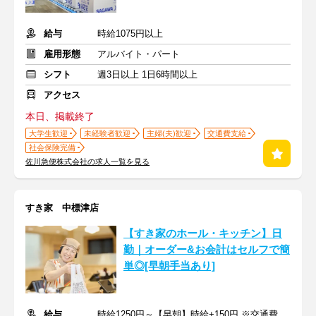
給与
時給1075円以上
雇用形態
アルバイト・パート
シフト
週3日以上 1日6時間以上
アクセス
本日、掲載終了
大学生歓迎
未経験者歓迎
主婦(夫)歓迎
交通費支給
社会保険完備
佐川急便株式会社の求人一覧を見る
すき家 中標津店
【すき家のホール・キッチン】日
勤｜オーダー&お会計はセルフで簡
単◎[早朝手当あり]
給与
時給1250円～【早朝】時給+150円 ※交通費支給