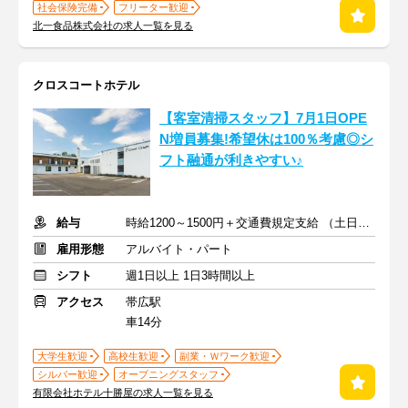
社会保険完備
フリーター歓迎
北一食品株式会社の求人一覧を見る
クロスコートホテル
【客室清掃スタッフ】7月1日OPE
N増員募集!希望休は100％考慮◎シ
フト融通が利きやすい♪
給与
時給1200～1500円＋交通費規定支給 （土日祝日は＋50円）
雇用形態
アルバイト・パート
シフト
週1日以上 1日3時間以上
アクセス
帯広駅
車14分
大学生歓迎
高校生歓迎
副業・Ｗワーク歓迎
シルバー歓迎
オープニングスタッフ
有限会社ホテル十勝屋の求人一覧を見る