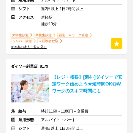
雇用形態
アルバイト・パート
シフト
週2日以上 1日2時間以上
アクセス
遠軽駅
徒歩19分
大学生歓迎
高校生歓迎
副業・Ｗワーク歓迎
シルバー歓迎
未経験者歓迎
すき家の求人一覧を見る
ダイソー斜里店_8179
【レジ・接客】[週4~]ダイソーで安
定ワーク始めよう★短時間OK◎W
ワークのスキマ時間にも
給与
時給1160～1180円＋交通費
雇用形態
アルバイト・パート
シフト
週4日以上 1日3時間以上