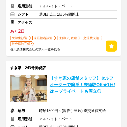
雇用形態
アルバイト・パート
シフト
週3日以上 1日6時間以上
アクセス
2
あと
日
大学生歓迎
未経験者歓迎
主婦(夫)歓迎
交通費支給
社会保険完備
佐川急便株式会社の求人一覧を見る
すき家 243号美幌店
【すき家の店舗スタッフ】セルフ
オーダーで簡単！未経験OK★1日/
2h～プライベートも両立◎
給与
時給1500円～(深夜手当込) ※交通費支給
雇用形態
アルバイト・パート