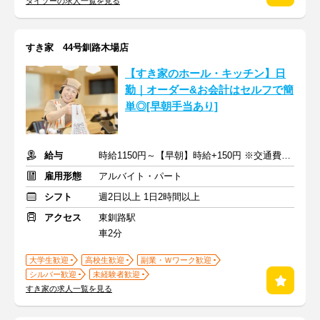
ダイソーの求人一覧を見る
すき家 44号釧路木場店
【すき家のホール・キッチン】日
勤｜オーダー&お会計はセルフで簡
単◎[早朝手当あり]
給与
時給1150円～【早朝】時給+150円 ※交通費支給
雇用形態
アルバイト・パート
シフト
週2日以上 1日2時間以上
アクセス
東釧路駅
車2分
大学生歓迎
高校生歓迎
副業・Ｗワーク歓迎
シルバー歓迎
未経験者歓迎
すき家の求人一覧を見る