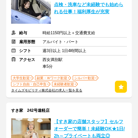
点検・洗車など未経験でも始めら
れる仕事！福利厚生が充実
給与
時給1150円以上＋交通費支給
雇用形態
アルバイト・パート
シフト
週3日以上 1日4時間以上
アクセス
西女満別駅
車5分
大学生歓迎
副業・Ｗワーク歓迎
シルバー歓迎
シフト自由・自己申告
未経験者歓迎
タイムズモビリティ株式会社の求人一覧を見る
すき家 242号遠軽店
【すき家の店舗スタッフ】セルフ
オーダーで簡単！未経験OK★1日/
2h～プライベートも両立◎