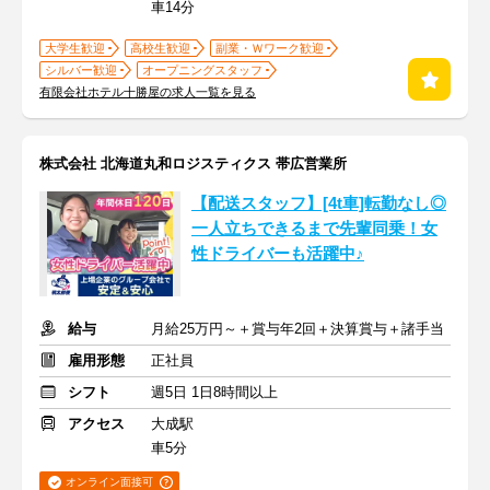
車14分
大学生歓迎
高校生歓迎
副業・Ｗワーク歓迎
シルバー歓迎
オープニングスタッフ
有限会社ホテル十勝屋の求人一覧を見る
株式会社 北海道丸和ロジスティクス 帯広営業所
【配送スタッフ】[4t車]転勤なし◎
一人立ちできるまで先輩同乗！女
性ドライバーも活躍中♪
給与
月給25万円～＋賞与年2回＋決算賞与＋諸手当
雇用形態
正社員
シフト
週5日 1日8時間以上
アクセス
大成駅
車5分
オンライン面接可