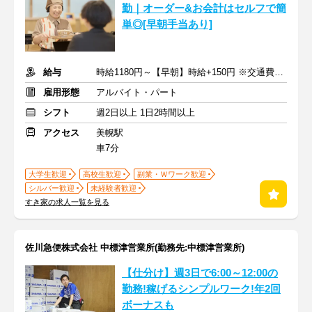
勤｜オーダー&お会計はセルフで簡
単◎[早朝手当あり]
給与
時給1180円～【早朝】時給+150円 ※交通費支給
雇用形態
アルバイト・パート
シフト
週2日以上 1日2時間以上
アクセス
美幌駅
車7分
大学生歓迎
高校生歓迎
副業・Ｗワーク歓迎
シルバー歓迎
未経験者歓迎
すき家の求人一覧を見る
佐川急便株式会社 中標津営業所(勤務先:中標津営業所)
【仕分け】週3日で6:00～12:00の
勤務!稼げるシンプルワーク!年2回
ボーナスも