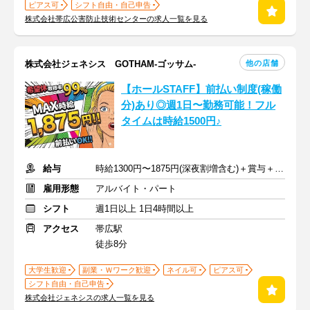
ピアス可
シフト自由・自己申告
株式会社帯広公害防止技術センターの求人一覧を見る
他の店舗
株式会社ジェネシス GOTHAM-ゴッサム-
【ホールSTAFF】前払い制度(稼働
分)あり◎週1日〜勤務可能！フル
タイムは時給1500円♪
給与
時給1300円〜1875円(深夜割増含む)＋賞与＋通勤手当
雇用形態
アルバイト・パート
シフト
週1日以上 1日4時間以上
アクセス
帯広駅
徒歩8分
大学生歓迎
副業・Ｗワーク歓迎
ネイル可
ピアス可
シフト自由・自己申告
株式会社ジェネシスの求人一覧を見る