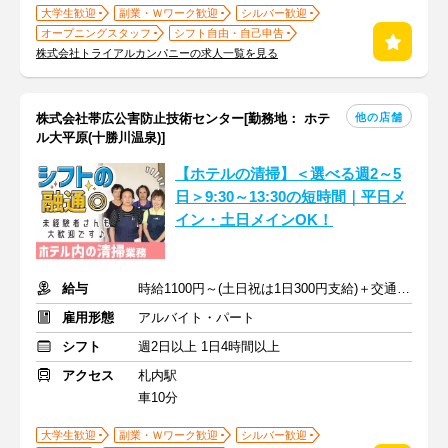
大学生歓迎
副業・Ｗワーク歓迎
シルバー歓迎
オープニングスタッフ
シフト自由・自己申告
株式会社トライアルカンパニーの求人一覧を見る
他の店舗
株式会社帯広公害防止技術センター[勤務地： ホテ
ル大平原(十勝川温泉)]
【ホテルの清掃】＜選べる週2～5
日＞9:30～13:30の短時間｜平日メ
イン・土日メインOK！
給与
時給1100円～(土日祝は1日300円支給)＋交通費規定支給
雇用形態
アルバイト・パート
シフト
週2日以上 1日4時間以上
アクセス
札内駅
車10分
大学生歓迎
副業・Ｗワーク歓迎
シルバー歓迎