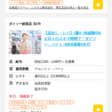
シフト自由・自己申告
未経験者歓迎
北海道クリーン・システム株式会社 帯広支店の求人一覧を見る
ダイソー斜里店_8179
【品出し・レジ】[週4~]未経験OK
☆日々のスキマ時間で「ダイソ
ー」バイト♪WEB面接OK◎
給与
時給1160～1180円＋交通費
雇用形態
アルバイト・パート
シフト
週4日以上 1日3時間以上
アクセス
知床斜里駅
徒歩13分
本日、掲載終了
大学生歓迎
副業・Ｗワーク歓迎
ネイル可
シルバー歓迎
ピアス可