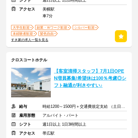
シフト
週2日以上 1日2時間以上
アクセス
美幌駅
車7分
大学生歓迎
副業・Ｗワーク歓迎
シルバー歓迎
未経験者歓迎
髪色自由
すき家の求人一覧を見る
クロスコートホテル
【客室清掃スタッフ】7月1日OPE
N増員募集!希望休は100％考慮◎シ
フト融通が利きやすい♪
給与
時給1200～1500円＋交通費規定支給 （土日祝日は＋50円）
雇用形態
アルバイト・パート
シフト
週1日以上 1日3時間以上
アクセス
帯広駅