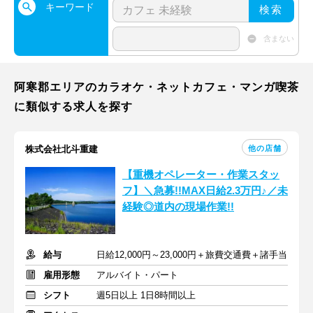
キーワード
検索
含まない
阿寒郡エリアのカラオケ・ネットカフェ・マンガ喫茶
に類似する求人を探す
他の店舗
株式会社北斗重建
【重機オペレーター・作業スタッ
フ】＼急募!!MAX日給2.3万円♪／未
経験◎道内の現場作業!!
給与
日給12,000円～23,000円＋旅費交通費＋諸手当
雇用形態
アルバイト・パート
シフト
週5日以上 1日8時間以上