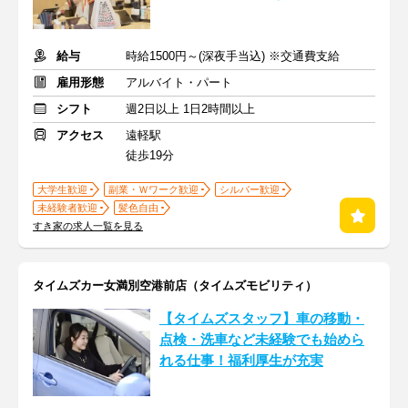
給与
時給1500円～(深夜手当込) ※交通費支給
雇用形態
アルバイト・パート
シフト
週2日以上 1日2時間以上
アクセス
遠軽駅
徒歩19分
大学生歓迎
副業・Ｗワーク歓迎
シルバー歓迎
未経験者歓迎
髪色自由
すき家の求人一覧を見る
タイムズカー女満別空港前店（タイムズモビリティ）
【タイムズスタッフ】車の移動・
点検・洗車など未経験でも始めら
れる仕事！福利厚生が充実