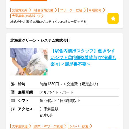
交通費支給
社会保険完備
フリーター歓迎
車通勤可
大量募集(10名以上)
株式会社北海道丸和ロジスティクスの求人一覧を見る
北海道クリーン・システム株式会社
【駅舎内清掃スタッフ】働きやす
いシフト◎[制服2着貸与]で洗濯も
楽々!＜履歴書不要＞
給与
時給1330円～＋交通費（規定あり）
雇用形態
アルバイト・パート
シフト
週2日以上 1日3時間以上
アクセス
知床斜里駅
徒歩0分
大学生歓迎
副業・Ｗワーク歓迎
シルバー歓迎