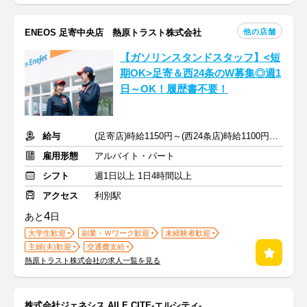
他の店舗
ENEOS 足寄中央店 熱原トラスト株式会社
【ガソリンスタンドスタッフ】<短
期OK>足寄＆西24条のW募集◎週1
日～OK！履歴書不要！
給与
(足寄店)時給1150円～(西24条店)時給1100円～+交通費(両店舗)
雇用形態
アルバイト・パート
シフト
週1日以上 1日4時間以上
アクセス
利別駅
4
あと
日
大学生歓迎
副業・Ｗワーク歓迎
未経験者歓迎
主婦(夫)歓迎
交通費支給
熱原トラスト株式会社の求人一覧を見る
株式会社ジェネシス AILE CITE-エルシティ-