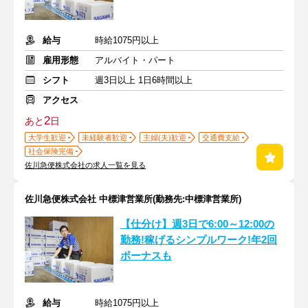
給与
時給1075円以上
雇用形態
アルバイト・パート
シフト
週3日以上 1日6時間以上
アクセス
2
あと
日
大学生歓迎
未経験者歓迎
主婦(夫)歓迎
交通費支給
社会保険完備
佐川急便株式会社の求人一覧を見る
佐川急便株式会社 中標津営業所(勤務先:中標津営業所)
【仕分け】週3日で6:00～12:00の
勤務!稼げるシンプルワーク!年2回
ボーナスも
給与
時給1075円以上