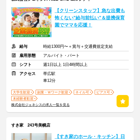
【クリーンスタッフ】急な出費も
怖くない"給与前払い"＆提携保育
園でママを応援！
給与
時給1300円〜＋賞与＋交通費規定支給
雇用形態
アルバイト・パート
シフト
週1日以上 1日4時間以上
アクセス
帯広駅
車12分
大学生歓迎
副業・Ｗワーク歓迎
ネイル可
ピアス可
未経験者歓迎
株式会社ジェネシスの求人一覧を見る
すき家 243号美幌店
【すき家のホール・キッチン】日