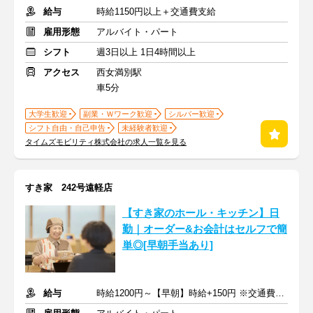
給与
時給1150円以上＋交通費支給
雇用形態
アルバイト・パート
シフト
週3日以上 1日4時間以上
アクセス
西女満別駅
車5分
大学生歓迎
副業・Ｗワーク歓迎
シルバー歓迎
シフト自由・自己申告
未経験者歓迎
タイムズモビリティ株式会社の求人一覧を見る
すき家 242号遠軽店
【すき家のホール・キッチン】日
勤｜オーダー&お会計はセルフで簡
単◎[早朝手当あり]
給与
時給1200円～【早朝】時給+150円 ※交通費支給