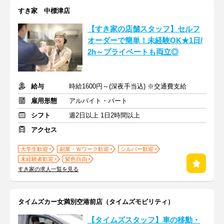
すき家 中標津店
【すき家の店舗スタッフ】セルフ
オーダーで簡単！未経験OK★1日/
2h～プライベートも両立◎
給与
時給1600円～(深夜手当込) ※交通費支給
雇用形態
アルバイト・パート
シフト
週2日以上 1日2時間以上
アクセス
大学生歓迎
副業・Ｗワーク歓迎
シルバー歓迎
未経験者歓迎
髪色自由
すき家の求人一覧を見る
タイムズカー女満別空港前店（タイムズモビリティ）
【タイムズスタッフ】車の移動・