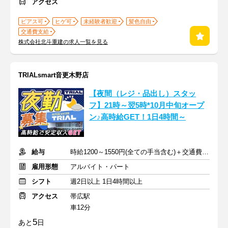
アクセス
ピアス可
ヒゲ可
未経験者歓迎
髪色自由
交通費支給
株式会社北斗重建の求人一覧を見る
TRIALsmart音更木野店
【夜間（レジ・品出し）スタッ
フ】21時～翌5時*10月中旬オープ
ン♪高時給GET！1日4時間～
給与
時給1200～1550円(全ての手当含む)＋交通費(月3万円まで)
雇用形態
アルバイト・パート
シフト
週2日以上 1日4時間以上
アクセス
帯広駅
車12分
5
あと
日