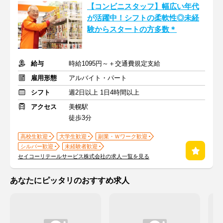
【コンビニスタッフ】幅広い年代
が活躍中！シフトの柔軟性◎未経
験からスタートの方多数＊
給与
時給1095円～＋交通費規定支給
雇用形態
アルバイト・パート
シフト
週2日以上 1日4時間以上
アクセス
美幌駅
徒歩3分
高校生歓迎
大学生歓迎
副業・Ｗワーク歓迎
シルバー歓迎
未経験者歓迎
セイコーリテールサービス株式会社の求人一覧を見る
あなたにピッタリのおすすめ求人