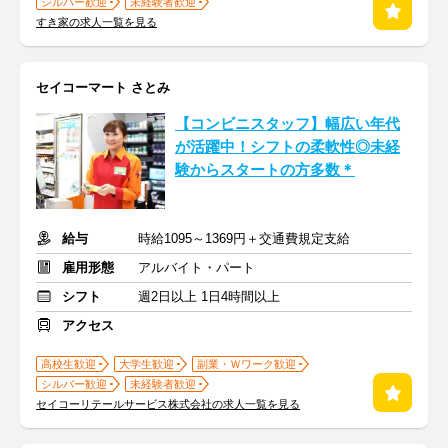
シルバー歓迎
未経験者歓迎
すき家の求人一覧を見る
セイコーマート さとみ
【コンビニスタッフ】幅広い年代
が活躍中！シフトの柔軟性◎未経
験からスタートの方多数＊
給与
時給1095～1369円＋交通費規定支給
雇用形態
アルバイト・パート
シフト
週2日以上 1日4時間以上
アクセス
高校生歓迎
大学生歓迎
副業・Ｗワーク歓迎
シルバー歓迎
未経験者歓迎
セイコーリテールサービス株式会社の求人一覧を見る