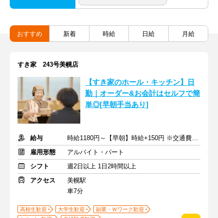
おすすめ
新着
時給
日給
月給
すき家 243号美幌店
【すき家のホール・キッチン】日
勤｜オーダー&お会計はセルフで簡
単◎[早朝手当あり]
給与
時給1180円～【早朝】時給+150円 ※交通費支給
雇用形態
アルバイト・パート
シフト
週2日以上 1日2時間以上
アクセス
美幌駅
車7分
高校生歓迎
大学生歓迎
副業・Ｗワーク歓迎