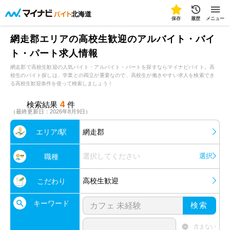
北海道
保存
履歴
メニュー
網走郡エリアの高校生歓迎のアルバイト・バイ
ト・パート求人情報
網走郡で高校生歓迎の人気バイト・アルバイト・パートを探すならマイナビバイト。高
校生のバイト探しは、学業との両立が重要なので、高校生が働きやすい求人を検索でき
る高校生歓迎条件を使って検索しましょう！
4
検索結果
件
（最終更新日：2026年8月9日）
エリア/駅
網走郡
選択してください
選択
職種
高校生歓迎
こだわり
キーワード
検索
含まない