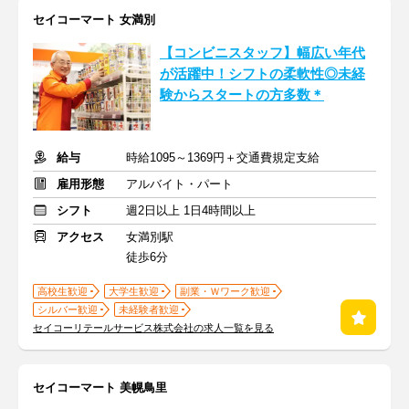
セイコーマート 女満別
【コンビニスタッフ】幅広い年代
が活躍中！シフトの柔軟性◎未経
験からスタートの方多数＊
給与
時給1095～1369円＋交通費規定支給
雇用形態
アルバイト・パート
シフト
週2日以上 1日4時間以上
アクセス
女満別駅
徒歩6分
高校生歓迎
大学生歓迎
副業・Ｗワーク歓迎
シルバー歓迎
未経験者歓迎
セイコーリテールサービス株式会社の求人一覧を見る
セイコーマート 美幌鳥里