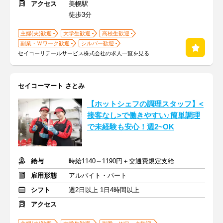
アクセス
美幌駅
徒歩3分
主婦(夫)歓迎
大学生歓迎
高校生歓迎
副業・Ｗワーク歓迎
シルバー歓迎
セイコーリテールサービス株式会社の求人一覧を見る
セイコーマート さとみ
【ホットシェフの調理スタッフ】<
接客なし>で働きやすい♪簡単調理
で未経験も安心！週2~OK
給与
時給1140～1190円＋交通費規定支給
雇用形態
アルバイト・パート
シフト
週2日以上 1日4時間以上
アクセス