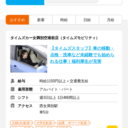
おすすめ
新着
時給
日給
月給
タイムズカー女満別空港前店（タイムズモビリティ）
【タイムズスタッフ】車の移動・
点検・洗車など未経験でも始めら
れる仕事！福利厚生が充実
給与
時給1150円以上＋交通費支給
雇用形態
アルバイト・パート
シフト
週3日以上 1日4時間以上
アクセス
西女満別駅
車5分
主婦(夫)歓迎
大学生歓迎
副業・Ｗワーク歓迎