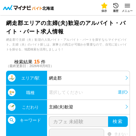
北海道
保存
履歴
メニュー
網走郡エリアの主婦(夫)歓迎のアルバイト・バ
イト・パート求人情報
網走郡で主婦（夫）歓迎の人気バイト・アルバイト・パートを探すならマイナビバイ
ト。主婦（夫）のバイト探しは、家事との両立が可能かが重要なので、自宅に近いバイ
トを探せる、地図検索を活用しましょう！
15
検索結果
件
（最終更新日：2026年8月8日）
エリア/駅
網走郡
選択してください
選択
職種
主婦(夫)歓迎
こだわり
キーワード
検索
含まない