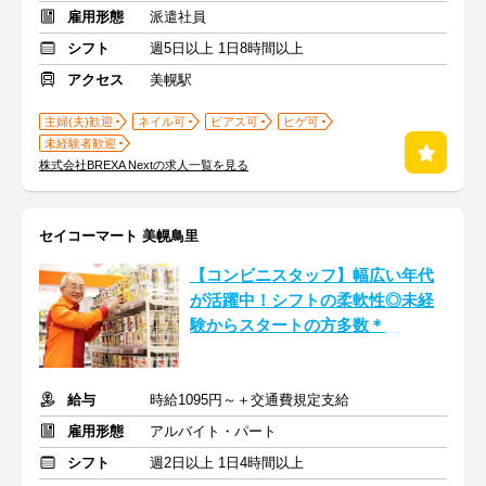
雇用形態
派遣社員
シフト
週5日以上 1日8時間以上
アクセス
美幌駅
主婦(夫)歓迎
ネイル可
ピアス可
ヒゲ可
未経験者歓迎
株式会社BREXA Nextの求人一覧を見る
セイコーマート 美幌鳥里
【コンビニスタッフ】幅広い年代
が活躍中！シフトの柔軟性◎未経
験からスタートの方多数＊
給与
時給1095円～＋交通費規定支給
雇用形態
アルバイト・パート
シフト
週2日以上 1日4時間以上