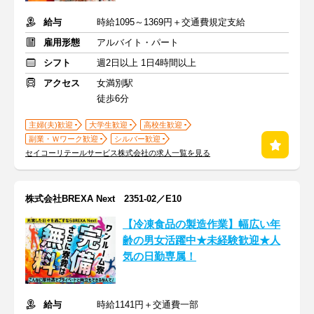
給与
時給1095～1369円＋交通費規定支給
雇用形態
アルバイト・パート
シフト
週2日以上 1日4時間以上
アクセス
女満別駅
徒歩6分
主婦(夫)歓迎
大学生歓迎
高校生歓迎
副業・Ｗワーク歓迎
シルバー歓迎
セイコーリテールサービス株式会社の求人一覧を見る
株式会社BREXA Next 2351-02／E10
【冷凍食品の製造作業】幅広い年
齢の男女活躍中★未経験歓迎★人
気の日勤専属！
給与
時給1141円＋交通費一部