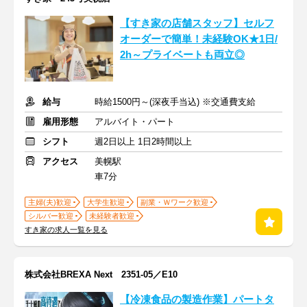
【すき家の店舗スタッフ】セルフ
オーダーで簡単！未経験OK★1日/
2h～プライベートも両立◎
給与
時給1500円～(深夜手当込) ※交通費支給
雇用形態
アルバイト・パート
シフト
週2日以上 1日2時間以上
アクセス
美幌駅
車7分
主婦(夫)歓迎
大学生歓迎
副業・Ｗワーク歓迎
シルバー歓迎
未経験者歓迎
すき家の求人一覧を見る
株式会社BREXA Next 2351-05／E10
【冷凍食品の製造作業】パートタ