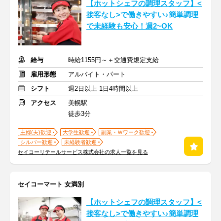
【ホットシェフの調理スタッフ】<
接客なし>で働きやすい♪簡単調理
で未経験も安心！週2~OK
給与
時給1155円～＋交通費規定支給
雇用形態
アルバイト・パート
シフト
週2日以上 1日4時間以上
アクセス
美幌駅
徒歩3分
主婦(夫)歓迎
大学生歓迎
副業・Ｗワーク歓迎
シルバー歓迎
未経験者歓迎
セイコーリテールサービス株式会社の求人一覧を見る
セイコーマート 女満別
【ホットシェフの調理スタッフ】<
接客なし>で働きやすい♪簡単調理