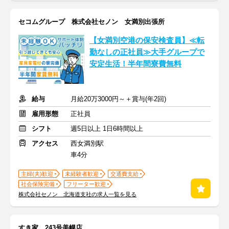
セコムグループ 株式会社セノン 女満別出張所
【女満別空港の保安検査員】≪転
勤なしの正社員≫大手グループで
安定生活！半年間寮費無料
給与
月給20万3000円～＋賞与(年2回)
雇用形態
正社員
シフト
週5日以上 1日6時間以上
アクセス
西女満別駅
車4分
主婦(夫)歓迎
未経験者歓迎
交通費支給
社会保険完備
フリーター歓迎
株式会社セノン 北海道支社の求人一覧を見る
すき家 243号美幌店