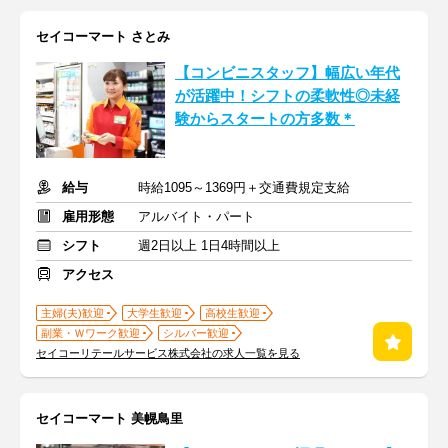
セイコーマート さとみ
【コンビニスタッフ】幅広い年代
が活躍中！シフトの柔軟性◎未経
験からスタートの方多数＊
給与
時給1095～1369円＋交通費規定支給
雇用形態
アルバイト・パート
シフト
週2日以上 1日4時間以上
アクセス
主婦(夫)歓迎
大学生歓迎
高校生歓迎
副業・Ｗワーク歓迎
シルバー歓迎
セイコーリテールサービス株式会社の求人一覧を見る
セイコーマート 美幌鳥里