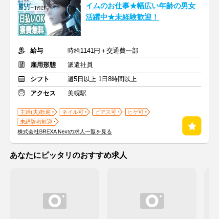
イムのお仕事★幅広い年齢の男女
活躍中★未経験歓迎！
給与
時給1141円＋交通費一部
雇用形態
派遣社員
シフト
週5日以上 1日8時間以上
アクセス
美幌駅
主婦(夫)歓迎
ネイル可
ピアス可
ヒゲ可
未経験者歓迎
株式会社BREXA Nextの求人一覧を見る
あなたにピッタリのおすすめ求人