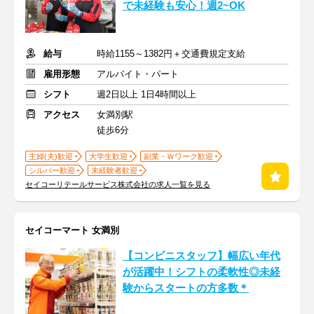
で未経験も安心！週2~OK
給与
時給1155～1382円＋交通費規定支給
雇用形態
アルバイト・パート
シフト
週2日以上 1日4時間以上
アクセス
女満別駅
徒歩6分
主婦(夫)歓迎
大学生歓迎
副業・Ｗワーク歓迎
シルバー歓迎
未経験者歓迎
セイコーリテールサービス株式会社の求人一覧を見る
セイコーマート 女満別
【コンビニスタッフ】幅広い年代
が活躍中！シフトの柔軟性◎未経
験からスタートの方多数＊