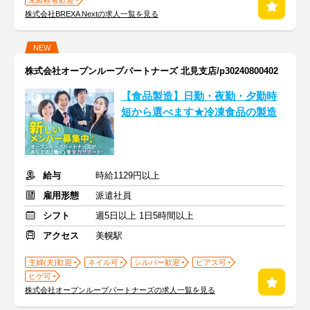
未経験者歓迎
株式会社BREXA Nextの求人一覧を見る
NEW
株式会社オープンループパートナーズ 北見支店/p30240800402
【食品製造】日勤・夜勤・夕勤時
短から選べます★冷凍食品の製造
給与
時給1129円以上
雇用形態
派遣社員
シフト
週5日以上 1日5時間以上
アクセス
美幌駅
主婦(夫)歓迎
ネイル可
シルバー歓迎
ピアス可
ヒゲ可
株式会社オープンループパートナーズの求人一覧を見る