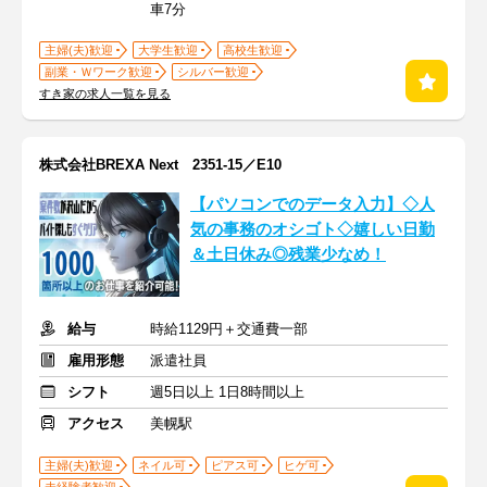
車7分
主婦(夫)歓迎
大学生歓迎
高校生歓迎
副業・Ｗワーク歓迎
シルバー歓迎
すき家の求人一覧を見る
株式会社BREXA Next 2351-15／E10
【パソコンでのデータ入力】◇人
気の事務のオシゴト◇嬉しい日勤
＆土日休み◎残業少なめ！
給与
時給1129円＋交通費一部
雇用形態
派遣社員
シフト
週5日以上 1日8時間以上
アクセス
美幌駅
主婦(夫)歓迎
ネイル可
ピアス可
ヒゲ可