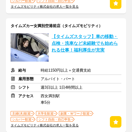
シルバー歓迎
シフト自由・自己申告
タイムズモビリティ株式会社の求人一覧を見る
タイムズカー女満別空港前店（タイムズモビリティ）
【タイムズスタッフ】車の移動・
点検・洗車など未経験でも始めら
れる仕事！福利厚生が充実
給与
時給1150円以上＋交通費支給
雇用形態
アルバイト・パート
シフト
週3日以上 1日4時間以上
アクセス
西女満別駅
車5分
主婦(夫)歓迎
大学生歓迎
副業・Ｗワーク歓迎
シルバー歓迎
シフト自由・自己申告
タイムズモビリティ株式会社の求人一覧を見る