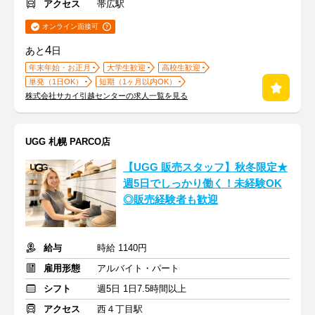
アクセス
帯広駅
オンライン面接可
4
あと
日
年末年始・お正月
大学生歓迎
高校生歓迎
単発（1日OK）
短期（1ヶ月以内OK）
株式会社サカイ引越センターの求人一覧を見る
UGG 札幌 PARCO店
【UGG 販売スタッフ】秋冬限定★
週5日でしっかり働く！未経験OK
◎販売経験者も歓迎
給与
時給 1140円
雇用形態
アルバイト・パート
シフト
週5日 1日7.5時間以上
アクセス
西４丁目駅