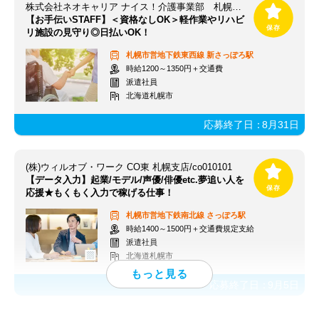
株式会社ネオキャリア ナイス！介護事業部 札幌支店／SAP
【お手伝いSTAFF】＜資格なしOK＞軽作業やリハビ
リ施設の見守り◎日払いOK！
札幌市営地下鉄東西線
新さっぽろ駅
時給1200～1350円＋交通費
派遣社員
北海道札幌市
応募終了日：
8月31日
(株)ウィルオブ・ワーク CO東 札幌支店/co010101
【データ入力】起業/モデル/声優/俳優etc.夢追い人を
応援★もくもく入力で稼げる仕事！
札幌市営地下鉄南北線
さっぽろ駅
時給1400～1500円＋交通費規定支給
派遣社員
北海道札幌市
応募終了日：
9月5日