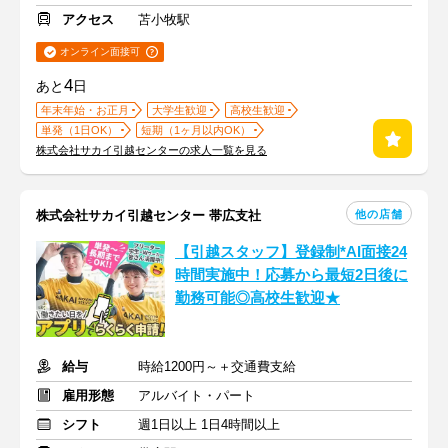
アクセス
苫小牧駅
オンライン面接可
4
あと
日
年末年始・お正月
大学生歓迎
高校生歓迎
単発（1日OK）
短期（1ヶ月以内OK）
株式会社サカイ引越センターの求人一覧を見る
他の店舗
株式会社サカイ引越センター 帯広支社
【引越スタッフ】登録制*AI面接24
時間実施中！応募から最短2日後に
勤務可能◎高校生歓迎★
給与
時給1200円～＋交通費支給
雇用形態
アルバイト・パート
シフト
週1日以上 1日4時間以上