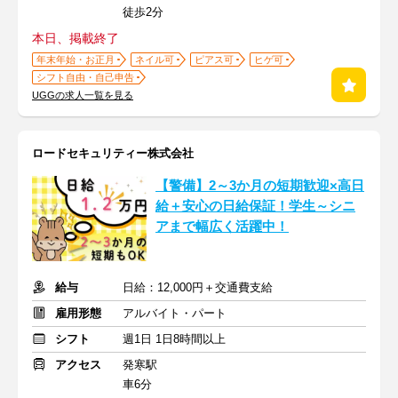
徒歩2分
本日、掲載終了
年末年始・お正月
ネイル可
ピアス可
ヒゲ可
シフト自由・自己申告
UGGの求人一覧を見る
ロードセキュリティー株式会社
【警備】2～3か月の短期歓迎×高日
給＋安心の日給保証！学生～シニ
アまで幅広く活躍中！
給与
日給：12,000円＋交通費支給
雇用形態
アルバイト・パート
シフト
週1日 1日8時間以上
アクセス
発寒駅
車6分