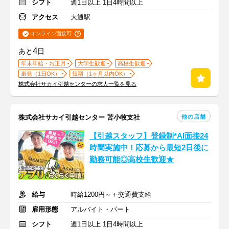
シフト
週1日以上 1日4時間以上
アクセス
大通駅
オンライン面接可
4
あと
日
年末年始・お正月
大学生歓迎
高校生歓迎
単発（1日OK）
短期（1ヶ月以内OK）
株式会社サカイ引越センターの求人一覧を見る
他の店舗
株式会社サカイ引越センター 苫小牧支社
【引越スタッフ】登録制*AI面接24
時間実施中！応募から最短2日後に
勤務可能◎高校生歓迎★
給与
時給1200円～＋交通費支給
雇用形態
アルバイト・パート
シフト
週1日以上 1日4時間以上