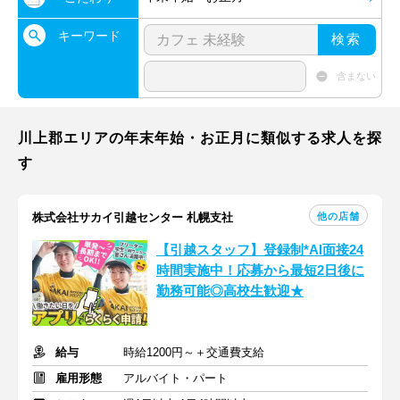
キーワード
検索
含まない
川上郡エリアの年末年始・お正月に類似する求人を探
す
他の店舗
株式会社サカイ引越センター 札幌支社
【引越スタッフ】登録制*AI面接24
時間実施中！応募から最短2日後に
勤務可能◎高校生歓迎★
給与
時給1200円～＋交通費支給
雇用形態
アルバイト・パート