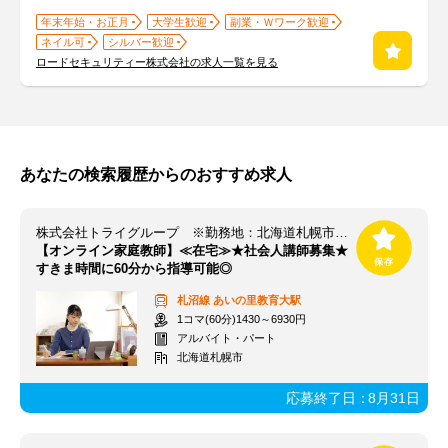
年末年始・お正月
大学生歓迎
副業・Ｗワーク歓迎
ネイル可
シルバー歓迎
ロードセキュリティー株式会社の求人一覧を見る
あなたの検索履歴からのおすすめ求人
株式会社トライグループ ※勤務地：北海道札幌市北区
【オンライン家庭教師】≪在宅≫★社会人講師募集★
すきま時間に60分から指導可能◎
札沼線
あいの里教育大駅
1コマ(60分)1430～6930円
アルバイト・パート
北海道札幌市
応募終了日：
8月31日