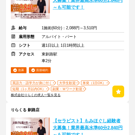
大募集！業界最高水準60分2,840円
～も可能です！
給与
1施術(60分)：2,088円～3,510円
雇用形態
アルバイト・パート
シフト
週1日以上 1日1時間以上
アクセス
東釧路駅
車2分
急募
面接確約
英語力・語学力が身に付く
大学生歓迎
単発（1日OK）
短期（1ヶ月以内OK）
副業・Ｗワーク歓迎
株式会社りらくの求人一覧を見る
りらくる 釧路店
【セラピスト】もみほぐし経験者
大募集！業界最高水準60分2,840円
～も可能です！