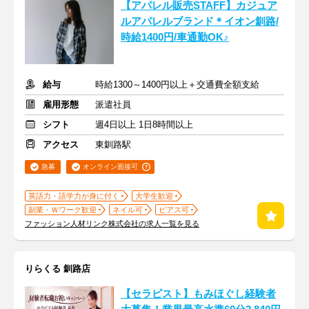
【アパレル販売STAFF】カジュア
ルアパレルブランド＊イオン釧路/
時給1400円/車通勤OK♪
給与
時給1300～1400円以上＋交通費全額支給
雇用形態
派遣社員
シフト
週4日以上 1日8時間以上
アクセス
東釧路駅
急募
オンライン面接可
英語力・語学力が身に付く
大学生歓迎
副業・Ｗワーク歓迎
ネイル可
ピアス可
ファッション人材リンク株式会社の求人一覧を見る
りらくる 釧路店
【セラピスト】もみほぐし経験者