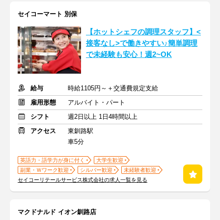
セイコーマート 別保
【ホットシェフの調理スタッフ】<
接客なし>で働きやすい♪簡単調理
で未経験も安心！週2~OK
給与
時給1105円～＋交通費規定支給
雇用形態
アルバイト・パート
シフト
週2日以上 1日4時間以上
アクセス
東釧路駅
車5分
英語力・語学力が身に付く
大学生歓迎
副業・Ｗワーク歓迎
シルバー歓迎
未経験者歓迎
セイコーリテールサービス株式会社の求人一覧を見る
マクドナルド イオン釧路店