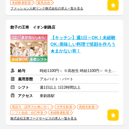
未経験者歓迎
髪色自由
ファッション人材リンク株式会社の求人一覧を見る
餃子の王将 イオン釧路店
【キッチン】週1日～OK！未経験
OK♪美味しい料理で笑顔を作ろう
★まかない有！
給与
時給1100円～ ※高校生:時給1100円～ ※土日祝+50円
雇用形態
アルバイト・パート
シフト
週1日以上 1日2時間以上
アクセス
東釧路駅
英語力・語学力が身に付く
大学生歓迎
高校生歓迎
シフト自由・自己申告
未経験者歓迎
株式会社王将フードサービスの求人一覧を見る