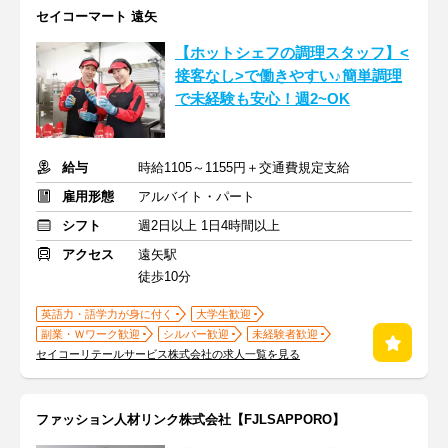
セイコーマート 遠矢
【ホットシェフの調理スタッフ】<
接客なし>で働きやすい♪簡単調理
で未経験も安心！週2~OK
給与
時給1105～1155円＋交通費規定支給
雇用形態
アルバイト・パート
シフト
週2日以上 1日4時間以上
アクセス
遠矢駅
徒歩10分
英語力・語学力が身に付く
大学生歓迎
副業・Ｗワーク歓迎
シルバー歓迎
未経験者歓迎
セイコーリテールサービス株式会社の求人一覧を見る
ファッション人材リンク株式会社【FJLSAPPORO】