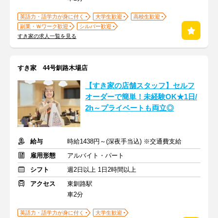
英語力・語学力が身に付く
大学生歓迎
高校生歓迎
副業・Ｗワーク歓迎
シルバー歓迎
すき家の求人一覧を見る
すき家 44号釧路木場店
【すき家の店舗スタッフ】セルフ
オーダーで簡単！未経験OK★1日/
2h～プライベートも両立◎
給与
時給1438円～(深夜手当込) ※交通費支給
雇用形態
アルバイト・パート
シフト
週2日以上 1日2時間以上
アクセス
東釧路駅
車2分
英語力・語学力が身に付く
大学生歓迎