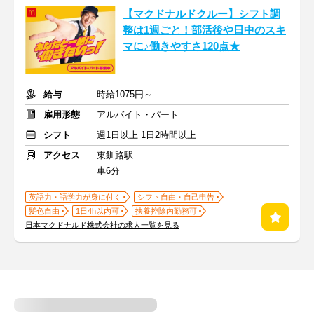
【マクドナルドクルー】シフト調
整は1週ごと！部活後や日中のスキ
マに♪働きやすさ120点★
給与
時給1075円～
雇用形態
アルバイト・パート
シフト
週1日以上 1日2時間以上
アクセス
東釧路駅
車6分
英語力・語学力が身に付く
シフト自由・自己申告
髪色自由
1日4h以内可
扶養控除内勤務可
日本マクドナルド株式会社の求人一覧を見る