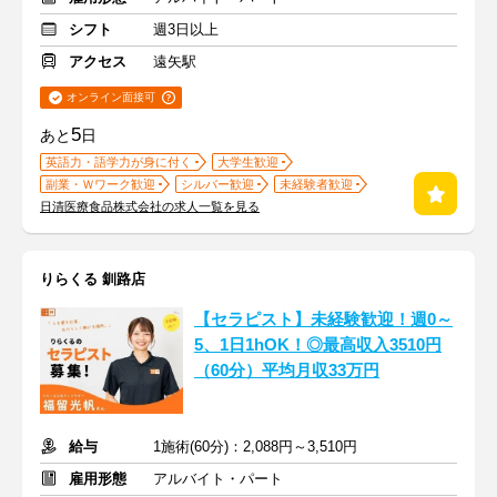
シフト
週3日以上
アクセス
遠矢駅
オンライン面接可
5
あと
日
英語力・語学力が身に付く
大学生歓迎
副業・Ｗワーク歓迎
シルバー歓迎
未経験者歓迎
日清医療食品株式会社の求人一覧を見る
りらくる 釧路店
【セラピスト】未経験歓迎！週0～
5、1日1hOK！◎最高収入3510円
（60分）平均月収33万円
給与
1施術(60分)：2,088円～3,510円
雇用形態
アルバイト・パート