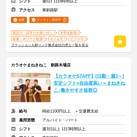
シフト
週5日 1日8時間以上
アクセス
東釧路駅
急募
オンライン面接可
英語力・語学力が身に付く
大学生歓迎
副業・Ｗワーク歓迎
ネイル可
ピアス可
ファッション人材リンク株式会社の求人一覧を見る
カラオケまねきねこ 釧路木場店
【カラオケSTAFF】[日勤・週3～]
安定シフト×自由度高い＝まねきね
こ♪働きやすさ抜群◎
給与
時給1100円以上 ＋交通費支給
雇用形態
アルバイト・パート
シフト
週3日以上 1日3時間以上