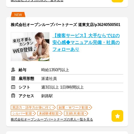
株式会社コシダカの求人一覧を見る
NEW
株式会社オープンループパートナーズ 道東支店/p36240500501
【接客サービス】大手ならではの
安心感◆マニュアル完備・社員の
フォローあり
給与
時給1350円以上
雇用形態
派遣社員
シフト
週3日以上 1日8時間以上
アクセス
釧路駅
英語力・語学力が身に付く
副業・Ｗワーク歓迎
シルバー歓迎
未経験者歓迎
主婦(夫)歓迎
株式会社オープンループパートナーズの求人一覧を見る