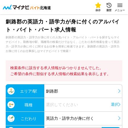
北海道
保存
履歴
メニュー
釧路郡の英語力・語学力が身に付くのアルバイ
ト・バイト・パート求人情報
釧路郡の英語力・語学力が身に付くの人気バイト・アルバイト・パートを探すならマイ
ナビバイト。勤務地や駅、職種等の検索だけではなく、こだわり条件検索を使って英語
力・語学力が身に付くに関するお仕事を簡単に検索できます。釧路郡の英語力・語学力
が身に付くのお仕事探しはマイナビバイトで検索！
検索条件に該当する求人情報がみつかりませんでした。
ご希望の条件に類似する求人情報の検索結果を表示します。
エリア/駅
釧路郡
選択してください
選択
職種
英語力・語学力が身に付く
こだわり