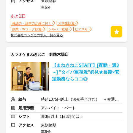
アクセス
東釧路駅
車6分
2
あと
日
英語力・語学力が身に付く
大学生歓迎
副業・Ｗワーク歓迎
シルバー歓迎
ピアス可
株式会社コシダカの求人一覧を見る
カラオケまねきねこ 釧路木場店
【まねきねこSTAFF】[夜勤・週3
～] "タイパ重視派"必見★長期×安
定勤務ならココ◎
給与
時給1375円以上（深夜手当含む） ＋交通費支給
雇用形態
アルバイト・パート
シフト
週3日以上 1日3時間以上
アクセス
東釧路駅
車6分