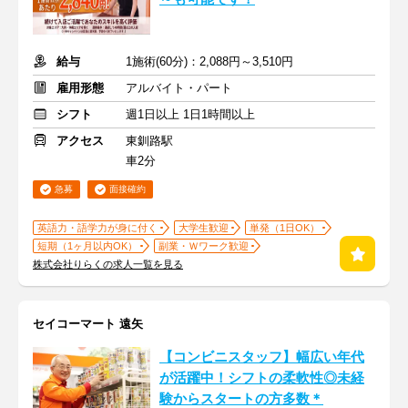
給与
1施術(60分)：2,088円～3,510円
雇用形態
アルバイト・パート
シフト
週1日以上 1日1時間以上
アクセス
東釧路駅
車2分
急募
面接確約
英語力・語学力が身に付く
大学生歓迎
単発（1日OK）
短期（1ヶ月以内OK）
副業・Ｗワーク歓迎
株式会社りらくの求人一覧を見る
セイコーマート 遠矢
【コンビニスタッフ】幅広い年代
が活躍中！シフトの柔軟性◎未経
験からスタートの方多数＊