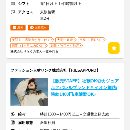
シフト
週1日以上 1日1時間以上
アクセス
東釧路駅
車2分
急募
面接確約
英語力・語学力が身に付く
大学生歓迎
単発（1日OK）
短期（1ヶ月以内OK）
副業・Ｗワーク歓迎
株式会社りらくの求人一覧を見る
ファッション人材リンク株式会社【FJLSAPPORO】
【販売STAFF】社割OK◎カジュア
ルアパレルブランド＊イオン釧路/
時給1400円/車通勤OK♪
給与
時給1300～1400円以上＋交通費全額支給
雇用形態
派遣社員