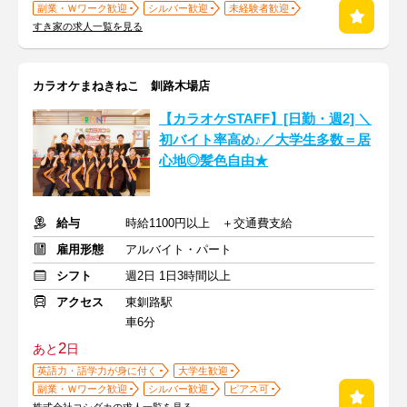
副業・Ｗワーク歓迎
シルバー歓迎
未経験者歓迎
すき家の求人一覧を見る
カラオケまねきねこ 釧路木場店
【カラオケSTAFF】[日勤・週2] ＼
初バイト率高め♪／大学生多数＝居
心地◎髪色自由★
給与
時給1100円以上 ＋交通費支給
雇用形態
アルバイト・パート
シフト
週2日 1日3時間以上
アクセス
東釧路駅
車6分
2
あと
日
英語力・語学力が身に付く
大学生歓迎
副業・Ｗワーク歓迎
シルバー歓迎
ピアス可