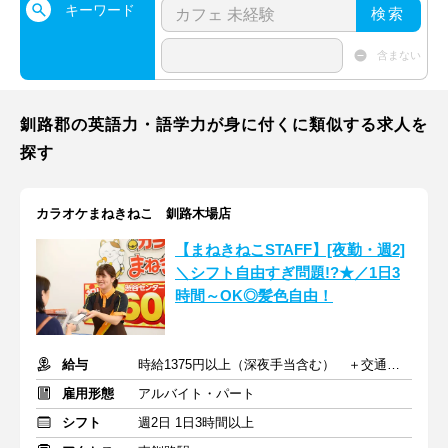
キーワード
検索
含まない
釧路郡の英語力・語学力が身に付くに類似する求人を
探す
カラオケまねきねこ 釧路木場店
【まねきねこSTAFF】[夜勤・週2]
＼シフト自由すぎ問題!?★／1日3
時間～OK◎髪色自由！
給与
時給1375円以上（深夜手当含む） ＋交通費支給
雇用形態
アルバイト・パート
シフト
週2日 1日3時間以上