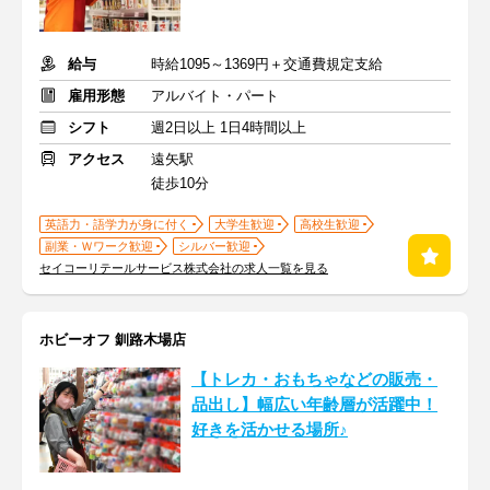
給与
時給1095～1369円＋交通費規定支給
雇用形態
アルバイト・パート
シフト
週2日以上 1日4時間以上
アクセス
遠矢駅
徒歩10分
英語力・語学力が身に付く
大学生歓迎
高校生歓迎
副業・Ｗワーク歓迎
シルバー歓迎
セイコーリテールサービス株式会社の求人一覧を見る
ホビーオフ 釧路木場店
【トレカ・おもちゃなどの販売・
品出し】幅広い年齢層が活躍中！
好きを活かせる場所♪