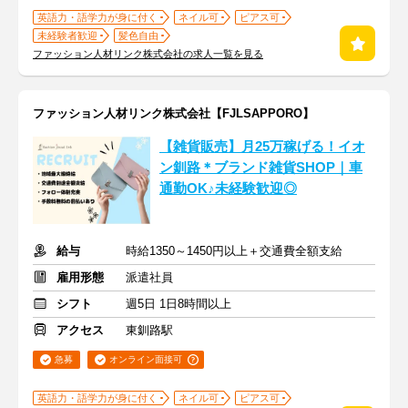
英語力・語学力が身に付く
ネイル可
ピアス可
未経験者歓迎
髪色自由
ファッション人材リンク株式会社の求人一覧を見る
ファッション人材リンク株式会社【FJLSAPPORO】
【雑貨販売】月25万稼げる！イオ
ン釧路＊ブランド雑貨SHOP｜車
通勤OK♪未経験歓迎◎
給与
時給1350～1450円以上＋交通費全額支給
雇用形態
派遣社員
シフト
週5日 1日8時間以上
アクセス
東釧路駅
急募
オンライン面接可
英語力・語学力が身に付く
ネイル可
ピアス可