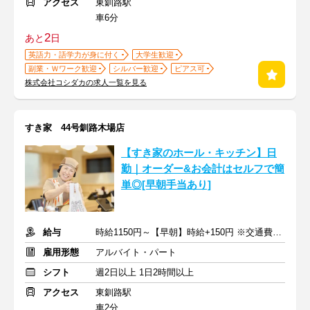
アクセス
東釧路駅
車6分
2
あと
日
英語力・語学力が身に付く
大学生歓迎
副業・Ｗワーク歓迎
シルバー歓迎
ピアス可
株式会社コシダカの求人一覧を見る
すき家 44号釧路木場店
【すき家のホール・キッチン】日
勤｜オーダー&お会計はセルフで簡
単◎[早朝手当あり]
給与
時給1150円～【早朝】時給+150円 ※交通費支給
雇用形態
アルバイト・パート
シフト
週2日以上 1日2時間以上
アクセス
東釧路駅
車2分