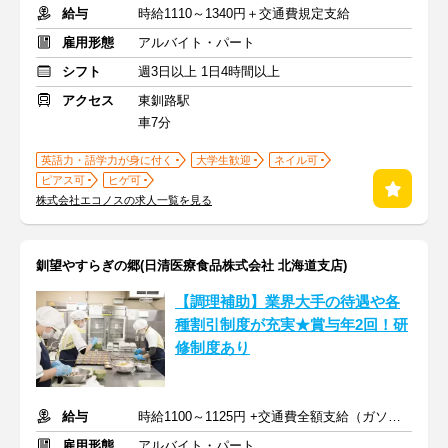
給与
時給1110～1340円＋交通費規定支給
雇用形態
アルバイト・パート
シフト
週3日以上 1日4時間以上
アクセス
東釧路駅
車7分
英語力・語学力が身に付く
大学生歓迎
ネイル可
ピアス可
ヒゲ可
株式会社エコノスの求人一覧を見る
釧望やすらぎの郷(日清医療食品株式会社 北海道支店)
【調理補助】業界大手の待遇や各
種割引制度が充実★賞与年2回！研
修制度あり
給与
時給1100～1125円 +交通費全額支給（ガソリン代も支給）
雇用形態
アルバイト・パート