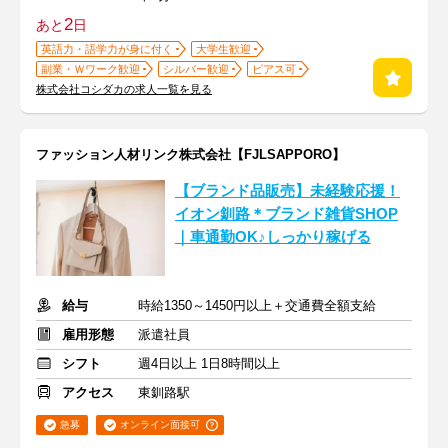
2
あと
日
英語力・語学力が身に付く
大学生歓迎
副業・Ｗワーク歓迎
シルバー歓迎
ピアス可
株式会社コシダカの求人一覧を見る
ファッション人材リンク株式会社【FJLSAPPORO】
【ブランド品販売】未経験応援！
イオン釧路＊ブランド雑貨SHOP
｜車通勤OK♪しっかり稼げる
給与
時給1350～1450円以上＋交通費全額支給
雇用形態
派遣社員
シフト
週4日以上 1日8時間以上
アクセス
東釧路駅
急募
オンライン面接可