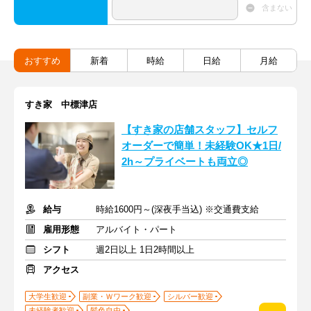
含まない
おすすめ
新着
時給
日給
月給
すき家 中標津店
【すき家の店舗スタッフ】セルフ
オーダーで簡単！未経験OK★1日/
2h～プライベートも両立◎
給与
時給1600円～(深夜手当込) ※交通費支給
雇用形態
アルバイト・パート
シフト
週2日以上 1日2時間以上
アクセス
大学生歓迎
副業・Ｗワーク歓迎
シルバー歓迎
未経験者歓迎
髪色自由