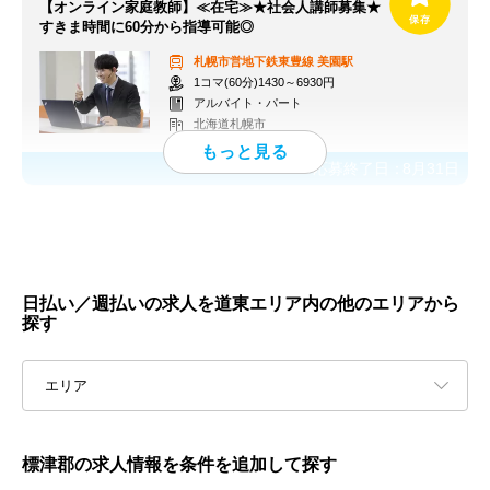
【オンライン家庭教師】≪在宅≫★社会人講師募集★
すきま時間に60分から指導可能◎
札幌市営地下鉄東豊線
美園駅
1コマ(60分)1430～6930円
アルバイト・パート
北海道札幌市
応募終了日：
8月31日
日払い／週払いの求人を道東エリア内の他のエリアから
探す
エリア
標津郡の求人情報を条件を追加して探す