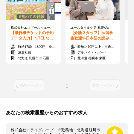
株式会社エスプールヒューマンソリューションズ 北海道支店 (勤務地：白石)/OW2608054
ユースタイルケア 札幌/Ja
【飛行機チケットの予約
【介護スタッフ】≪留学
【
データ入力】＼TELなし
生歓迎≫日本語の読み書
O
／週1-OK！短期OK！MA
きできれば◎高時給で日
フ
時給1700～1800円 ※交通費全額支給
時給1410円以上＋交通費支給
X1800円+交全額/日払◎
収1万円以上も♪/Ja
迎
派遣社員
アルバイト・パート
北海道 札幌市 白石区
北海道 札幌市 東区
1
前のページへ
次のページへ
あなたの検索履歴からのおすすめ求人
株式会社トライグループ ※勤務地：北海道旭川市