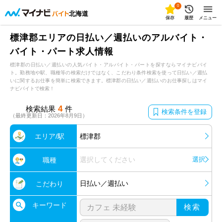
0
北海道
保存
履歴
メニュー
標津郡エリアの日払い／週払いのアルバイト・
バイト・パート求人情報
標津郡の日払い／週払いの人気バイト・アルバイト・パートを探すならマイナビバイ
ト。勤務地や駅、職種等の検索だけではなく、こだわり条件検索を使って日払い／週払
いに関するお仕事を簡単に検索できます。標津郡の日払い／週払いのお仕事探しはマイ
ナビバイトで検索！
4
検索結果
件
検索条件を登録
（最終更新日：2026年8月9日）
エリア/駅
標津郡
選択してください
選択
職種
日払い／週払い
こだわり
キーワード
検索