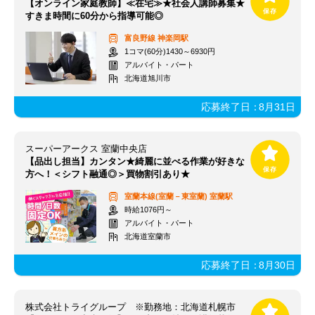
【オンライン家庭教師】≪在宅≫★社会人講師募集★
すきま時間に60分から指導可能◎
富良野線
神楽岡駅
1コマ(60分)1430～6930円
アルバイト・パート
北海道旭川市
応募終了日：
8月31日
スーパーアークス 室蘭中央店
【品出し担当】カンタン★綺麗に並べる作業が好きな
方へ！＜シフト融通◎＞買物割引あり★
室蘭本線(室蘭－東室蘭)
室蘭駅
時給1076円～
アルバイト・パート
北海道室蘭市
応募終了日：
8月30日
株式会社トライグループ ※勤務地：北海道札幌市