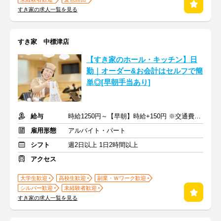
すき家の求人一覧を見る
すき家 中標津店
【すき家のホール・キッチン】日
勤｜オーダー&お会計はセルフで簡
単◎[早朝手当あり]
給与
時給1250円～【早朝】時給+150円 ※交通費支給
雇用形態
アルバイト・パート
シフト
週2日以上 1日2時間以上
アクセス
大学生歓迎
高校生歓迎
副業・Ｗワーク歓迎
シルバー歓迎
未経験者歓迎
すき家の求人一覧を見る