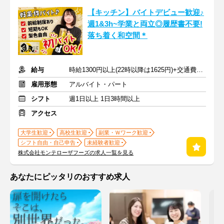
【キッチン】バイトデビュー歓迎♪
週1&3h~学業と両立◎履歴書不要!
落ち着く和空間＊
給与
時給1300円以上(22時以降は1625円)+交通費規定内支給
雇用形態
アルバイト・パート
シフト
週1日以上 1日3時間以上
アクセス
大学生歓迎
高校生歓迎
副業・Ｗワーク歓迎
シフト自由・自己申告
未経験者歓迎
株式会社モンテローザフーズの求人一覧を見る
あなたにピッタリのおすすめ求人