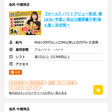
魚民 中標津店
【ホール】バイトデビュー歓迎♪週
1&3h~学業と両立◎履歴書不要!落
ち着く和空間＊
給与
時給1300円以上(22時以降は1625円)+交通費規定内支給
雇用形態
アルバイト・パート
シフト
週1日以上 1日3時間以上
アクセス
急募
大学生歓迎
高校生歓迎
副業・Ｗワーク歓迎
ネイル可
ピアス可
株式会社モンテローザフーズの求人一覧を見る
魚民 中標津店