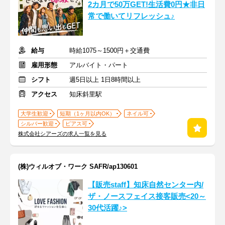
2カ月で50万GET!生活費0円★非日
常で働いてリフレッシュ♪
給与
時給1075～1500円＋交通費
雇用形態
アルバイト・パート
シフト
週5日以上 1日8時間以上
アクセス
知床斜里駅
大学生歓迎
短期（1ヶ月以内OK）
ネイル可
シルバー歓迎
ピアス可
株式会社シアーズの求人一覧を見る
(株)ウィルオブ・ワーク SAFR/ap130601
【販売staff】知床自然センター内/
ザ・ノースフェイス接客販売<20～
30代活躍♪>