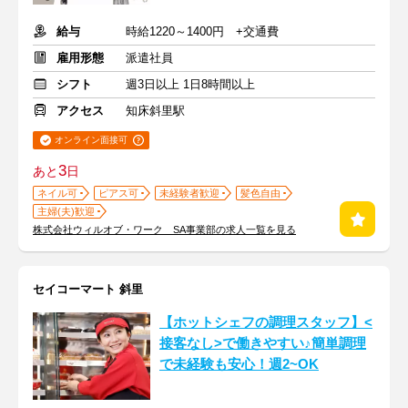
給与
時給1220～1400円 +交通費
雇用形態
派遣社員
シフト
週3日以上 1日8時間以上
アクセス
知床斜里駅
オンライン面接可
3
あと
日
ネイル可
ピアス可
未経験者歓迎
髪色自由
主婦(夫)歓迎
株式会社ウィルオブ・ワーク SA事業部の求人一覧を見る
セイコーマート 斜里
【ホットシェフの調理スタッフ】<
接客なし>で働きやすい♪簡単調理
で未経験も安心！週2~OK