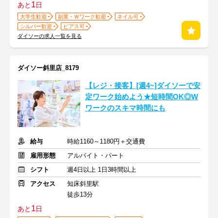
1
あと
日
大学生歓迎
副業・Ｗワーク歓迎
ネイル可
シルバー歓迎
ピアス可
ダイソーの求人一覧を見る
ダイソー斜里店_8179
【レジ・接客】[週4~]ダイソーで安
定ワーク始めよう★短時間OK◎W
ワークのスキマ時間にも
給与
時給1160～1180円＋交通費
雇用形態
アルバイト・パート
シフト
週4日以上 1日3時間以上
アクセス
知床斜里駅
徒歩13分
1
あと
日