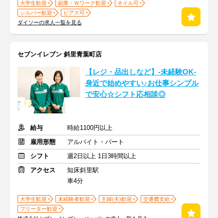
大学生歓迎
副業・Ｗワーク歓迎
ネイル可
シルバー歓迎
ピアス可
ダイソーの求人一覧を見る
セブンイレブン 斜里青葉町店
【レジ・品出しなど】-未経験OK-
身近で始めやすい♪お仕事シンプル
で安心☆シフト応相談◎
給与
時給1100円以上
雇用形態
アルバイト・パート
シフト
週2日以上 1日3時間以上
アクセス
知床斜里駅
車4分
大学生歓迎
未経験者歓迎
主婦(夫)歓迎
交通費支給
フリーター歓迎