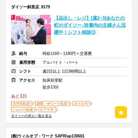
ダイソー斜里店_8179
【品出し・レジ】[週2~3]あなたの
町のダイソー♪扶養内の主婦さん活
躍中！シフト相談◎
給与
時給1160～1180円＋交通費
雇用形態
アルバイト・パート
シフト
週2日以上 1日3時間以上
アクセス
知床斜里駅
徒歩13分
1
あと
日
大学生歓迎
副業・Ｗワーク歓迎
ネイル可
シルバー歓迎
ピアス可
ダイソーの求人一覧を見る
(株)ウィルオブ・ワーク SAFR/ap130601