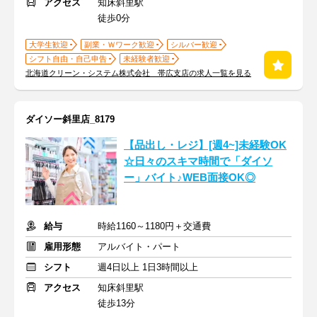
アクセス
知床斜里駅
徒歩0分
大学生歓迎
副業・Ｗワーク歓迎
シルバー歓迎
シフト自由・自己申告
未経験者歓迎
北海道クリーン・システム株式会社 帯広支店の求人一覧を見る
ダイソー斜里店_8179
【品出し・レジ】[週4~]未経験OK
☆日々のスキマ時間で「ダイソ
ー」バイト♪WEB面接OK◎
給与
時給1160～1180円＋交通費
雇用形態
アルバイト・パート
シフト
週4日以上 1日3時間以上
アクセス
知床斜里駅
徒歩13分