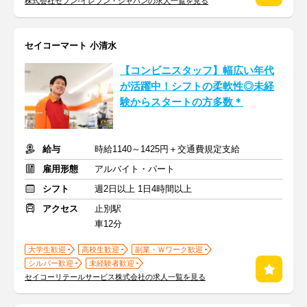
株式会社セブン-イレブン・ジャパンの求人一覧を見る
セイコーマート 小清水
【コンビニスタッフ】幅広い年代
が活躍中！シフトの柔軟性◎未経
験からスタートの方多数＊
給与
時給1140～1425円＋交通費規定支給
雇用形態
アルバイト・パート
シフト
週2日以上 1日4時間以上
アクセス
止別駅
車12分
大学生歓迎
高校生歓迎
副業・Ｗワーク歓迎
シルバー歓迎
未経験者歓迎
セイコーリテールサービス株式会社の求人一覧を見る