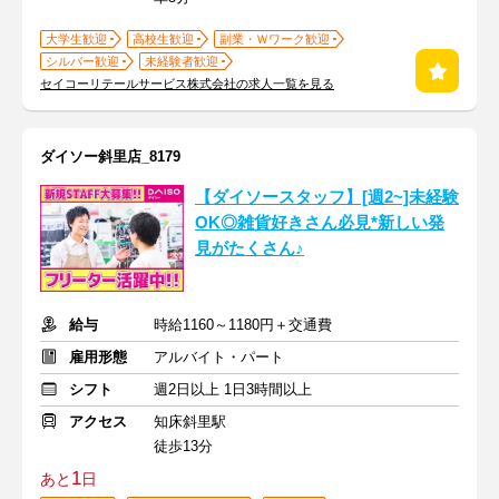
大学生歓迎
高校生歓迎
副業・Ｗワーク歓迎
シルバー歓迎
未経験者歓迎
セイコーリテールサービス株式会社の求人一覧を見る
ダイソー斜里店_8179
【ダイソースタッフ】[週2~]未経験
OK◎雑貨好きさん必見*新しい発
見がたくさん♪
給与
時給1160～1180円＋交通費
雇用形態
アルバイト・パート
シフト
週2日以上 1日3時間以上
アクセス
知床斜里駅
徒歩13分
1
あと
日