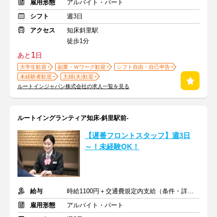
雇用形態
アルバイト・パート
シフト
週3日
アクセス
知床斜里駅
徒歩1分
1
あと
日
大学生歓迎
副業・Ｗワーク歓迎
シフト自由・自己申告
未経験者歓迎
主婦(夫)歓迎
ルートインジャパン株式会社の求人一覧を見る
ルートイングランティア知床-斜里駅前-
【遅番フロントスタッフ】週3日
～！未経験OK！
給与
時給1100円＋交通費規定内支給（条件・詳細は面接にて）
雇用形態
アルバイト・パート