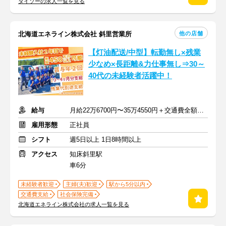
ダイソーの求人一覧を見る
他の店舗
北海道エネライン株式会社 斜里営業所
【灯油配送/中型】転勤無し×残業
少なめ×長距離&力仕事無し⇒30～
40代の未経験者活躍中！
給与
月給22万6700円〜35万4550円＋交通費全額・各種手当
雇用形態
正社員
シフト
週5日以上 1日8時間以上
アクセス
知床斜里駅
車6分
未経験者歓迎
主婦(夫)歓迎
駅から5分以内
交通費支給
社会保険完備
北海道エネライン株式会社の求人一覧を見る