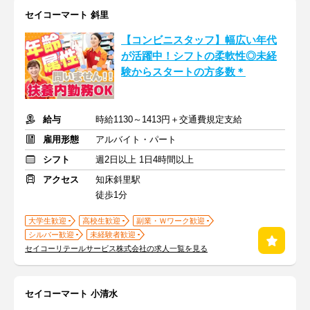
セイコーマート 斜里
【コンビニスタッフ】幅広い年代
が活躍中！シフトの柔軟性◎未経
験からスタートの方多数＊
給与
時給1130～1413円＋交通費規定支給
雇用形態
アルバイト・パート
シフト
週2日以上 1日4時間以上
アクセス
知床斜里駅
徒歩1分
大学生歓迎
高校生歓迎
副業・Ｗワーク歓迎
シルバー歓迎
未経験者歓迎
セイコーリテールサービス株式会社の求人一覧を見る
セイコーマート 小清水