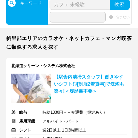
キーワード
検索
含まない
斜里郡エリアのカラオケ・ネットカフェ・マンガ喫茶
に類似する求人を探す
北海道クリーン・システム株式会社
【駅舎内清掃スタッフ】働きやす
いシフト◎[制服2着貸与]で洗濯も
楽々!＜履歴書不要＞
給与
時給1330円～＋交通費（規定あり）
雇用形態
アルバイト・パート
シフト
週2日以上 1日3時間以上