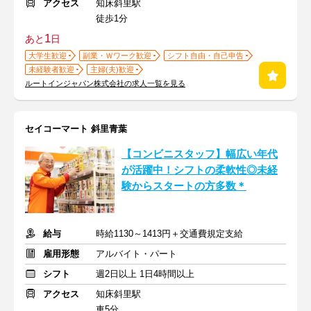
アクセス
知床斜里駅
徒歩1分
1
あと
日
大学生歓迎
副業・Ｗワーク歓迎
シフト自由・自己申告
未経験者歓迎
主婦(夫)歓迎
ルートインジャパン株式会社の求人一覧を見る
セイコーマート 斜里青葉
【コンビニスタッフ】幅広い年代
が活躍中！シフトの柔軟性◎未経
験からスタートの方多数＊
給与
時給1130～1413円＋交通費規定支給
雇用形態
アルバイト・パート
シフト
週2日以上 1日4時間以上
アクセス
知床斜里駅
車5分