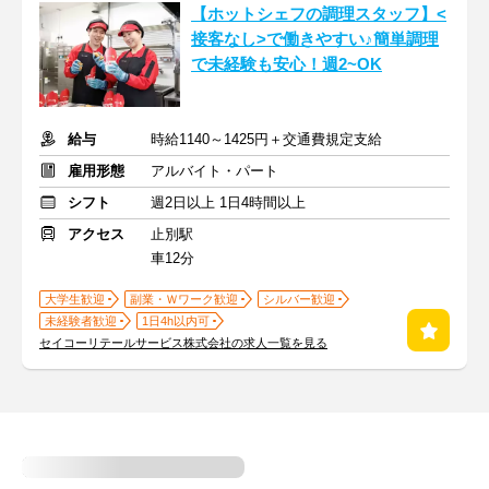
【ホットシェフの調理スタッフ】<
接客なし>で働きやすい♪簡単調理
で未経験も安心！週2~OK
給与
時給1140～1425円＋交通費規定支給
雇用形態
アルバイト・パート
シフト
週2日以上 1日4時間以上
アクセス
止別駅
車12分
大学生歓迎
副業・Ｗワーク歓迎
シルバー歓迎
未経験者歓迎
1日4h以内可
セイコーリテールサービス株式会社の求人一覧を見る