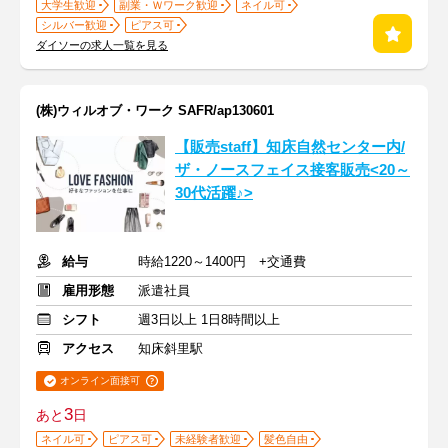
大学生歓迎
副業・Ｗワーク歓迎
ネイル可
シルバー歓迎
ピアス可
ダイソーの求人一覧を見る
(株)ウィルオブ・ワーク SAFR/ap130601
【販売staff】知床自然センター内/
ザ・ノースフェイス接客販売<20～
30代活躍♪>
給与
時給1220～1400円 +交通費
雇用形態
派遣社員
シフト
週3日以上 1日8時間以上
アクセス
知床斜里駅
オンライン面接可
3
あと
日
ネイル可
ピアス可
未経験者歓迎
髪色自由