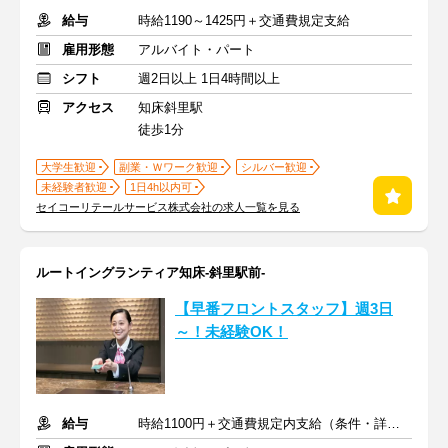
給与
時給1190～1425円＋交通費規定支給
雇用形態
アルバイト・パート
シフト
週2日以上 1日4時間以上
アクセス
知床斜里駅
徒歩1分
大学生歓迎
副業・Ｗワーク歓迎
シルバー歓迎
未経験者歓迎
1日4h以内可
セイコーリテールサービス株式会社の求人一覧を見る
ルートイングランティア知床-斜里駅前-
【早番フロントスタッフ】週3日
～！未経験OK！
給与
時給1100円＋交通費規定内支給（条件・詳細は面接にて）