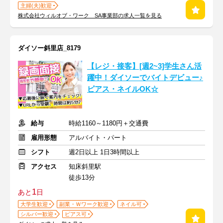
主婦(夫)歓迎
株式会社ウィルオブ・ワーク SA事業部の求人一覧を見る
ダイソー斜里店_8179
【レジ・接客】[週2~3]学生さん活
躍中！ダイソーでバイトデビュー♪
ピアス・ネイルOK☆
給与
時給1160～1180円＋交通費
雇用形態
アルバイト・パート
シフト
週2日以上 1日3時間以上
アクセス
知床斜里駅
徒歩13分
1
あと
日
大学生歓迎
副業・Ｗワーク歓迎
ネイル可
シルバー歓迎
ピアス可