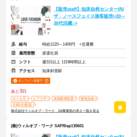
【販売staff】知床自然センター内/
ザ・ノースフェイス接客販売<20～
30代活躍♪>
給与
時給1220～1400円 +交通費
雇用形態
派遣社員
シフト
週3日以上 1日8時間以上
アクセス
知床斜里駅
オンライン面接可
3
あと
日
ネイル可
ピアス可
未経験者歓迎
髪色自由
主婦(夫)歓迎
株式会社ウィルオブ・ワーク SA事業部の求人一覧を見る
(株)ウィルオブ・ワーク SAFR/ap130601