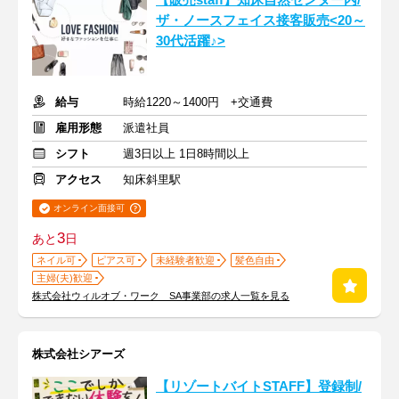
【販売staff】知床自然センター内/
ザ・ノースフェイス接客販売<20～
30代活躍♪>
給与
時給1220～1400円 +交通費
雇用形態
派遣社員
シフト
週3日以上 1日8時間以上
アクセス
知床斜里駅
オンライン面接可
3
あと
日
ネイル可
ピアス可
未経験者歓迎
髪色自由
主婦(夫)歓迎
株式会社ウィルオブ・ワーク SA事業部の求人一覧を見る
株式会社シアーズ
【リゾートバイトSTAFF】登録制/