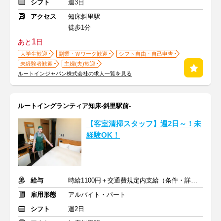
シフト
週3日
アクセス
知床斜里駅
徒歩1分
1
あと
日
大学生歓迎
副業・Ｗワーク歓迎
シフト自由・自己申告
未経験者歓迎
主婦(夫)歓迎
ルートインジャパン株式会社の求人一覧を見る
ルートイングランティア知床-斜里駅前-
【客室清掃スタッフ】週2日～！未
経験OK！
給与
時給1100円＋交通費規定内支給（条件・詳細は面接にて）
雇用形態
アルバイト・パート
シフト
週2日