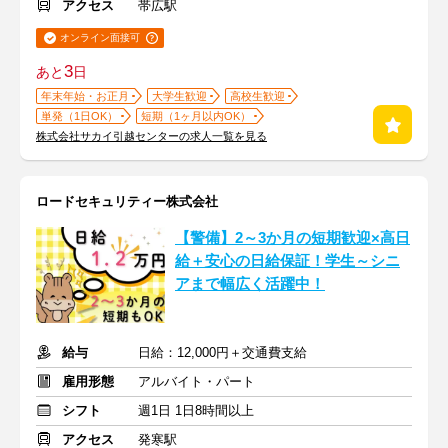
アクセス
帯広駅
オンライン面接可
3
あと
日
年末年始・お正月
大学生歓迎
高校生歓迎
単発（1日OK）
短期（1ヶ月以内OK）
株式会社サカイ引越センターの求人一覧を見る
ロードセキュリティー株式会社
【警備】2～3か月の短期歓迎×高日
給＋安心の日給保証！学生～シニ
アまで幅広く活躍中！
給与
日給：12,000円＋交通費支給
雇用形態
アルバイト・パート
シフト
週1日 1日8時間以上
アクセス
発寒駅