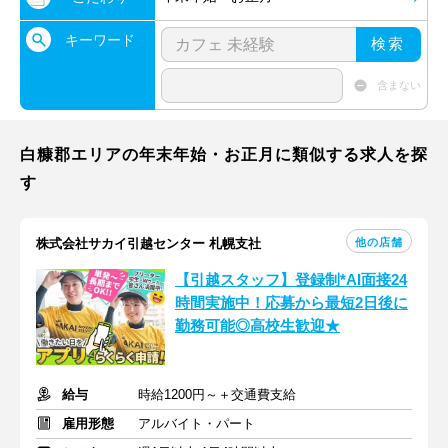
キーワード
検索
含まない
白糠郡エリアの年末年始・お正月に類似する求人を探
す
他の店舗
株式会社サカイ引越センター 札幌支社
【引越スタッフ】登録制*AI面接24
時間実施中！応募から最短2日後に
勤務可能◎高校生歓迎★
給与
時給1200円～＋交通費支給
雇用形態
アルバイト・パート