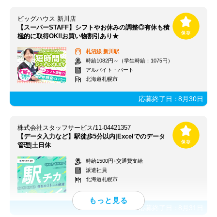
ビッグハウス 新川店
【スーパーSTAFF】シフトやお休みの調整◎有休も積
極的に取得OK!!お買い物割引あり★
札沼線
新川駅
時給1082円～（学生時給：1075円）
アルバイト・パート
北海道札幌市
応募終了日：
8月30日
株式会社スタッフサービス/11-04421357
【データ入力など】駅徒歩5分以内|Excelでのデータ
管理|土日休
時給1500円+交通費支給
派遣社員
北海道札幌市
応募終了日：
8月31日