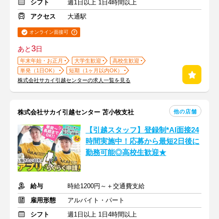
シフト
週1日以上 1日4時間以上
アクセス
大通駅
オンライン面接可
3
あと
日
年末年始・お正月
大学生歓迎
高校生歓迎
単発（1日OK）
短期（1ヶ月以内OK）
株式会社サカイ引越センターの求人一覧を見る
他の店舗
株式会社サカイ引越センター 苫小牧支社
【引越スタッフ】登録制*AI面接24
時間実施中！応募から最短2日後に
勤務可能◎高校生歓迎★
給与
時給1200円～＋交通費支給
雇用形態
アルバイト・パート
シフト
週1日以上 1日4時間以上