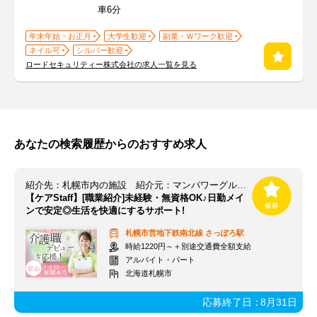
車6分
年末年始・お正月
大学生歓迎
副業・Ｗワーク歓迎
ネイル可
シルバー歓迎
ロードセキュリティー株式会社の求人一覧を見る
あなたの検索履歴からのおすすめ求人
紹介先：札幌市内の施設 紹介元：マンパワーグループ株式会社 札幌支店/856386SS
【ケアStaff】[職業紹介]未経験・無資格OK♪日勤メイ
ンで安定◎生活を快適にするサポート!
札幌市営地下鉄南北線
さっぽろ駅
時給1220円～＋別途交通費全額支給
アルバイト・パート
北海道札幌市
応募終了日：
8月31日