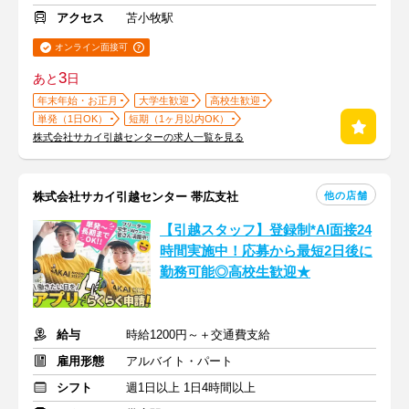
アクセス
苫小牧駅
オンライン面接可
3
あと
日
年末年始・お正月
大学生歓迎
高校生歓迎
単発（1日OK）
短期（1ヶ月以内OK）
株式会社サカイ引越センターの求人一覧を見る
他の店舗
株式会社サカイ引越センター 帯広支社
【引越スタッフ】登録制*AI面接24
時間実施中！応募から最短2日後に
勤務可能◎高校生歓迎★
給与
時給1200円～＋交通費支給
雇用形態
アルバイト・パート
シフト
週1日以上 1日4時間以上