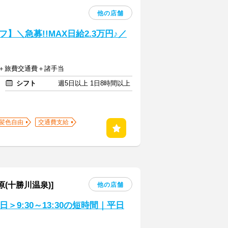
他の店舗
＼急募!!MAX日給2.3万円♪／
00円＋旅費交通費＋諸手当
シフト
週5日以上 1日8時間以上
髪色自由
交通費支給
(十勝川温泉)]
他の店舗
＞9:30～13:30の短時間｜平日