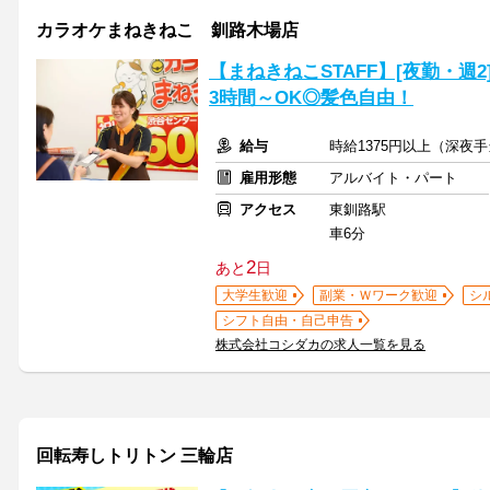
カラオケまねきねこ 釧路木場店
【まねきねこSTAFF】[夜勤・週2
3時間～OK◎髪色自由！
給与
時給1375円以上（深夜
雇用形態
アルバイト・パート
アクセス
東釧路駅
車6分
2
あと
日
大学生歓迎
副業・Ｗワーク歓迎
シ
シフト自由・自己申告
株式会社コシダカの求人一覧を見る
回転寿しトリトン 三輪店