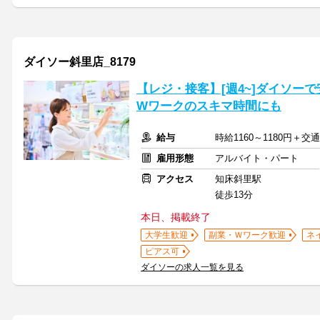
ダイソー斜里店_8179
【レジ・接客】[週4~]ダイソー
Wワークのスキマ時間にも
給与
時給1160～1180円＋交
雇用形態
アルバイト・パート
アクセス
知床斜里駅
徒歩13分
本日、掲載終了
大学生歓迎
副業・Ｗワーク歓迎
ネ
ピアス可
ダイソーの求人一覧を見る