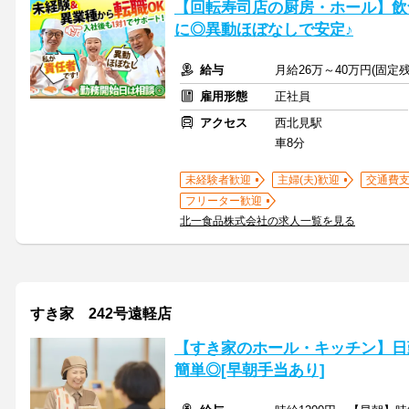
【回転寿司店の厨房・ホール】飲
に◎異動ほぼなしで安定♪
給与
月給26万～40万円(固
雇用形態
正社員
アクセス
西北見駅
車8分
未経験者歓迎
主婦(夫)歓迎
交通費
フリーター歓迎
北一食品株式会社の求人一覧を見る
すき家 242号遠軽店
【すき家のホール・キッチン】日
簡単◎[早朝手当あり]