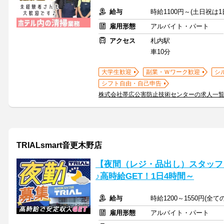
給与
時給1100円～(土日祝は
雇用形態
アルバイト・パート
アクセス
札内駅
車10分
大学生歓迎
副業・Ｗワーク歓迎
シ
シフト自由・自己申告
株式会社帯広公害防止技術センターの求人一
TRIALsmart音更木野店
【夜間（レジ・品出し）スタッフ】
♪高時給GET！1日4時間～
給与
時給1200～1550円(全
雇用形態
アルバイト・パート