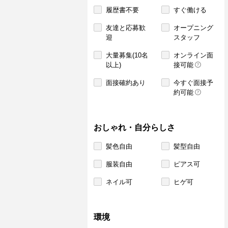
履歴書不要
すぐ働ける
友達と応募歓
オープニング
迎
スタッフ
大量募集(10名
オンライン面
以上)
接可能
面接確約あり
今すぐ面接予
約可能
おしゃれ・自分らしさ
髪色自由
髪型自由
服装自由
ピアス可
ネイル可
ヒゲ可
環境