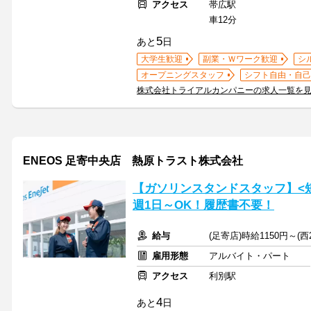
アクセス
帯広駅
車12分
5
あと
日
大学生歓迎
副業・Ｗワーク歓迎
シ
オープニングスタッフ
シフト自由・自己
株式会社トライアルカンパニーの求人一覧を
ENEOS 足寄中央店 熱原トラスト株式会社
【ガソリンスタンドスタッフ】<短
週1日～OK！履歴書不要！
給与
(足寄店)時給1150円～(西
雇用形態
アルバイト・パート
アクセス
利別駅
4
あと
日