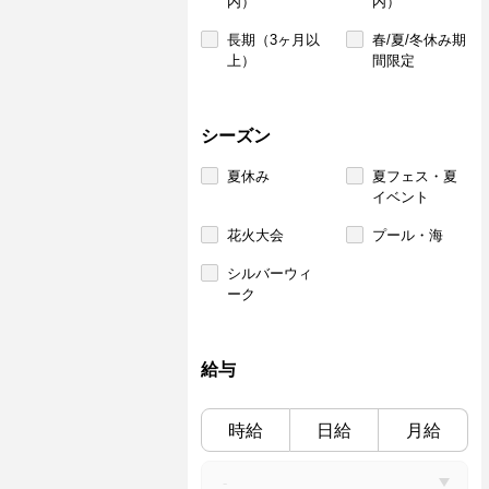
内）
内）
長期（3ヶ月以
春/夏/冬休み期
上）
間限定
シーズン
夏休み
夏フェス・夏
イベント
花火大会
プール・海
シルバーウィ
ーク
給与
時給
日給
月給