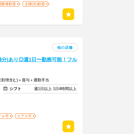
経験者歓迎
主婦(夫)歓迎
他の店舗
稼働分)あり◎週1日〜勤務可能！フル
(深夜割増含む)＋賞与＋通勤手当
シフト
週1日以上 1日4時間以上
イル可
ピアス可