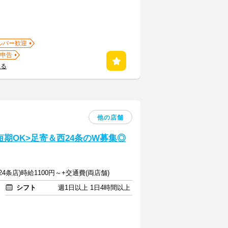
ルバー歓迎
申告
見る
他の店舗
期OK>足寄＆西24条のW募集◎
24条店)時給1100円～+交通費(両店舗)
シフト
週1日以上 1日4時間以上