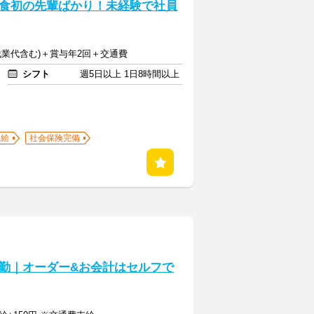
食初の先輩ばかり！未経験で社員
定残業代含む)＋賞与年2回＋交通費
シフト
週5日以上 1日8時間以上
支給
社会保険完備
勤｜オーダー&お会計はセルフで