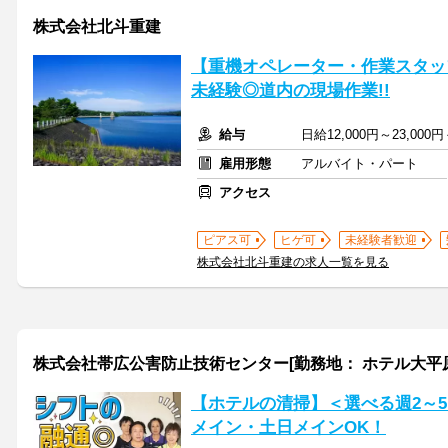
株式会社北斗重建
【重機オペレーター・作業スタッフ】
未経験◎道内の現場作業!!
給与
日給12,000円～23,0
雇用形態
アルバイト・パート
アクセス
ピアス可
ヒゲ可
未経験者歓迎
株式会社北斗重建の求人一覧を見る
株式会社帯広公害防止技術センター[勤務地： ホテル大平原
【ホテルの清掃】＜選べる週2～5日
メイン・土日メインOK！