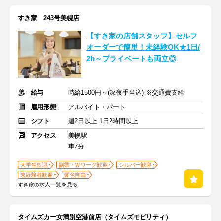
すき家 243号美幌店
【すき家の店舗スタッフ】セルフ
オーダーで簡単！未経験OK★1日/
2h～プライベートも両立◎
給与
時給1500円～(深夜手当込) ※交通費支給
雇用形態
アルバイト・パート
シフト
週2日以上 1日2時間以上
アクセス
美幌駅
車7分
大学生歓迎
副業・Ｗワーク歓迎
シルバー歓迎
未経験者歓迎
髪色自由
すき家の求人一覧を見る
タイムズカー女満別空港前店（タイムズモビリティ）