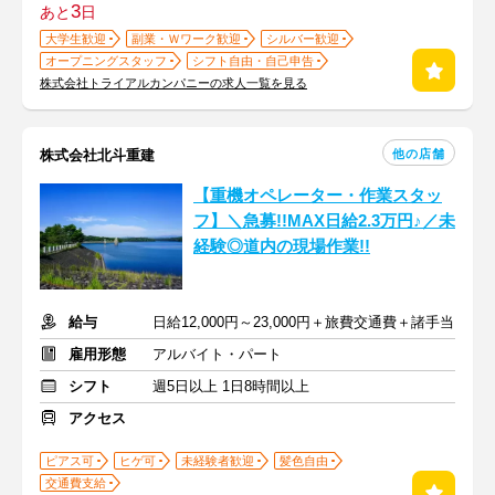
3
あと
日
大学生歓迎
副業・Ｗワーク歓迎
シルバー歓迎
オープニングスタッフ
シフト自由・自己申告
株式会社トライアルカンパニーの求人一覧を見る
他の店舗
株式会社北斗重建
【重機オペレーター・作業スタッ
フ】＼急募!!MAX日給2.3万円♪／未
経験◎道内の現場作業!!
給与
日給12,000円～23,000円＋旅費交通費＋諸手当
雇用形態
アルバイト・パート
シフト
週5日以上 1日8時間以上
アクセス
ピアス可
ヒゲ可
未経験者歓迎
髪色自由
交通費支給