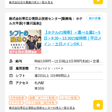
株式会社北斗重建の求人一覧を見る
他の店舗
株式会社帯広公害防止技術センター[勤務地： ホテ
ル大平原(十勝川温泉)]
【ホテルの清掃】＜選べる週2～5
日＞9:30～13:30の短時間｜平日メ
イン・土日メインOK！
給与
時給1100円～(土日祝は1日300円支給)＋交通費規定支給
雇用形態
アルバイト・パート
シフト
週2日以上 1日4時間以上
アクセス
札内駅
車10分
大学生歓迎
副業・Ｗワーク歓迎
シルバー歓迎
ピアス可
シフト自由・自己申告
株式会社帯広公害防止技術センターの求人一覧を見る