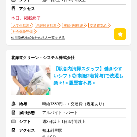
アクセス
本日、掲載終了
大学生歓迎
未経験者歓迎
主婦(夫)歓迎
交通費支給
社会保険完備
佐川急便株式会社の求人一覧を見る
北海道クリーン・システム株式会社
【駅舎内清掃スタッフ】働きやす
いシフト◎[制服2着貸与]で洗濯も
楽々!＜履歴書不要＞
給与
時給1330円～＋交通費（規定あり）
雇用形態
アルバイト・パート
シフト
週2日以上 1日3時間以上
アクセス
知床斜里駅