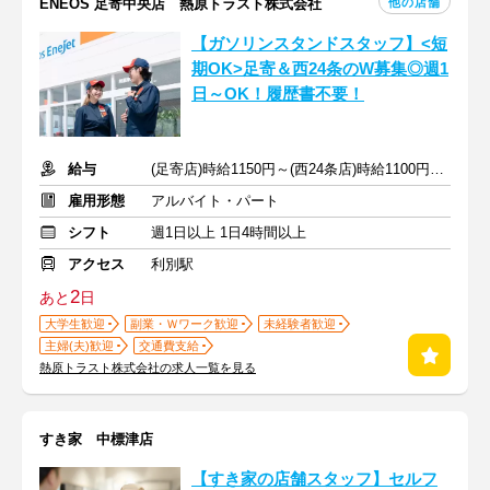
他の店舗
ENEOS 足寄中央店 熱原トラスト株式会社
【ガソリンスタンドスタッフ】<短
期OK>足寄＆西24条のW募集◎週1
日～OK！履歴書不要！
給与
(足寄店)時給1150円～(西24条店)時給1100円～+交通費(両店舗)
雇用形態
アルバイト・パート
シフト
週1日以上 1日4時間以上
アクセス
利別駅
2
あと
日
大学生歓迎
副業・Ｗワーク歓迎
未経験者歓迎
主婦(夫)歓迎
交通費支給
熱原トラスト株式会社の求人一覧を見る
すき家 中標津店
【すき家の店舗スタッフ】セルフ