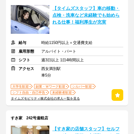
【タイムズスタッフ】車の移動・
点検・洗車など未経験でも始めら
れる仕事！福利厚生が充実
給与
時給1150円以上＋交通費支給
雇用形態
アルバイト・パート
シフト
週3日以上 1日4時間以上
アクセス
西女満別駅
車5分
大学生歓迎
副業・Ｗワーク歓迎
シルバー歓迎
シフト自由・自己申告
未経験者歓迎
タイムズモビリティ株式会社の求人一覧を見る
すき家 242号遠軽店
【すき家の店舗スタッフ】セルフ