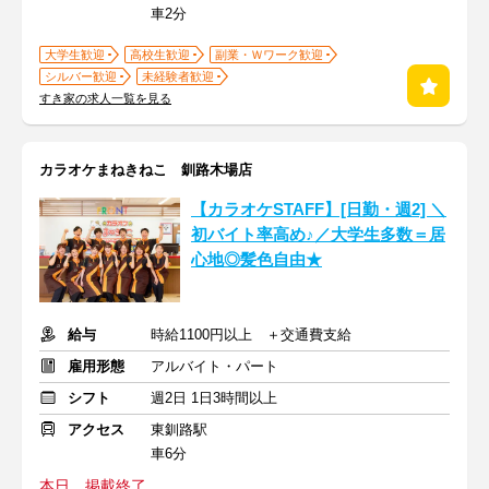
車2分
大学生歓迎
高校生歓迎
副業・Ｗワーク歓迎
シルバー歓迎
未経験者歓迎
すき家の求人一覧を見る
カラオケまねきねこ 釧路木場店
【カラオケSTAFF】[日勤・週2] ＼
初バイト率高め♪／大学生多数＝居
心地◎髪色自由★
給与
時給1100円以上 ＋交通費支給
雇用形態
アルバイト・パート
シフト
週2日 1日3時間以上
アクセス
東釧路駅
車6分
本日、掲載終了