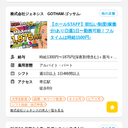
他の店舗
株式会社ジェネシス GOTHAM-ゴッサム-
【ホールSTAFF】前払い制度(稼働
分)あり◎週1日〜勤務可能！フル
タイムは時給1500円♪
給与
時給1300円〜1875円(深夜割増含む)＋賞与＋通勤手当
雇用形態
アルバイト・パート
シフト
週1日以上 1日4時間以上
アクセス
帯広駅
徒歩8分
大学生歓迎
副業・Ｗワーク歓迎
ネイル可
ピアス可
シフト自由・自己申告
株式会社ジェネシスの求人一覧を見る