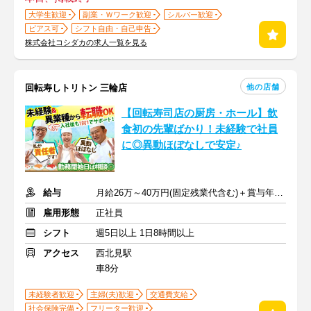
大学生歓迎
副業・Ｗワーク歓迎
シルバー歓迎
ピアス可
シフト自由・自己申告
株式会社コシダカの求人一覧を見る
他の店舗
回転寿しトリトン 三輪店
【回転寿司店の厨房・ホール】飲
食初の先輩ばかり！未経験で社員
に◎異動ほぼなしで安定♪
給与
月給26万～40万円(固定残業代含む)＋賞与年2回＋交通費
雇用形態
正社員
シフト
週5日以上 1日8時間以上
アクセス
西北見駅
車8分
未経験者歓迎
主婦(夫)歓迎
交通費支給
社会保険完備
フリーター歓迎