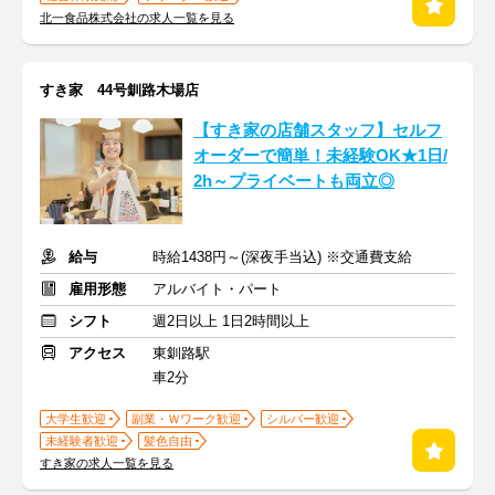
北一食品株式会社の求人一覧を見る
すき家 44号釧路木場店
【すき家の店舗スタッフ】セルフ
オーダーで簡単！未経験OK★1日/
2h～プライベートも両立◎
給与
時給1438円～(深夜手当込) ※交通費支給
雇用形態
アルバイト・パート
シフト
週2日以上 1日2時間以上
アクセス
東釧路駅
車2分
大学生歓迎
副業・Ｗワーク歓迎
シルバー歓迎
未経験者歓迎
髪色自由
すき家の求人一覧を見る