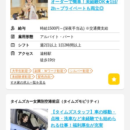
オーダーで簡単！未経験OK★1日/
2h～プライベートも両立◎
給与
時給1500円～(深夜手当込) ※交通費支給
雇用形態
アルバイト・パート
シフト
週2日以上 1日2時間以上
アクセス
遠軽駅
徒歩19分
大学生歓迎
副業・Ｗワーク歓迎
シルバー歓迎
未経験者歓迎
髪色自由
すき家の求人一覧を見る
タイムズカー女満別空港前店（タイムズモビリティ）
【タイムズスタッフ】車の移動・
点検・洗車など未経験でも始めら
れる仕事！福利厚生が充実