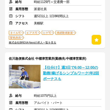
給与
時給1129円＋交通費一部
雇用形態
派遣社員
シフト
週5日以上 1日8時間以上
アクセス
美幌駅
ネイル可
ピアス可
ヒゲ可
未経験者歓迎
髪色自由
株式会社BREXA Nextの求人一覧を見る
佐川急便株式会社 中標津営業所(勤務先:中標津営業所)
【仕分け】週3日で6:00～12:00の
勤務!稼げるシンプルワーク!年2回
ボーナスも
給与
時給1075円以上
雇用形態
アルバイト・パート
シフト
週3日以上 1日6時間以上