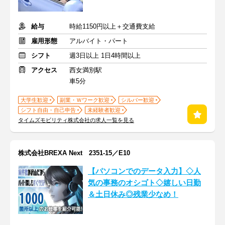
給与
時給1150円以上＋交通費支給
雇用形態
アルバイト・パート
シフト
週3日以上 1日4時間以上
アクセス
西女満別駅
車5分
大学生歓迎
副業・Ｗワーク歓迎
シルバー歓迎
シフト自由・自己申告
未経験者歓迎
タイムズモビリティ株式会社の求人一覧を見る
株式会社BREXA Next 2351-15／E10
【パソコンでのデータ入力】◇人
気の事務のオシゴト◇嬉しい日勤
＆土日休み◎残業少なめ！