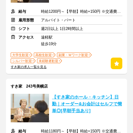
給与
時給1200円～【早朝】時給+150円 ※交通費支給
雇用形態
アルバイト・パート
シフト
週2日以上 1日2時間以上
アクセス
遠軽駅
徒歩19分
大学生歓迎
高校生歓迎
副業・Ｗワーク歓迎
シルバー歓迎
未経験者歓迎
すき家の求人一覧を見る
すき家 243号美幌店
【すき家のホール・キッチン】日
勤｜オーダー&お会計はセルフで簡
単◎[早朝手当あり]
給与
時給1180円～【早朝】時給+150円 ※交通費支給