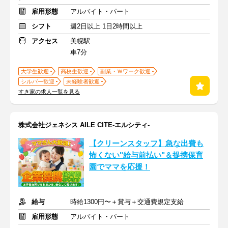
雇用形態
アルバイト・パート
シフト
週2日以上 1日2時間以上
アクセス
美幌駅
車7分
大学生歓迎
高校生歓迎
副業・Ｗワーク歓迎
シルバー歓迎
未経験者歓迎
すき家の求人一覧を見る
株式会社ジェネシス AILE CITE-エルシティ-
【クリーンスタッフ】急な出費も
怖くない"給与前払い"＆提携保育
園でママを応援！
給与
時給1300円〜＋賞与＋交通費規定支給
雇用形態
アルバイト・パート