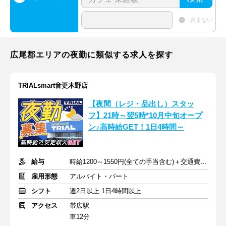
含まない
広尾郡エリアの夜勤に類似する求人を探す
TRIALsmart音更木野店
【夜間（レジ・品出し）スタッ
フ】21時～翌5時*10月中旬オープ
ン♪高時給GET！1日4時間～
給与
時給1200～1550円(全ての手当含む)＋交通費(月3万円まで)
雇用形態
アルバイト・パート
シフト
週2日以上 1日4時間以上
アクセス
帯広駅
車12分