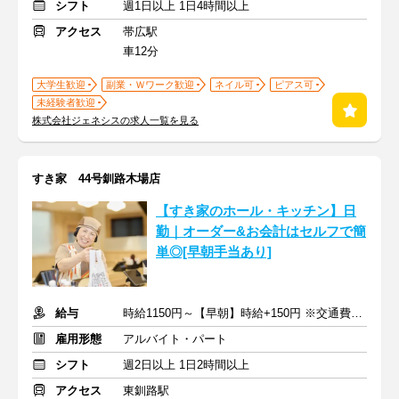
シフト
週1日以上 1日4時間以上
アクセス
帯広駅
車12分
大学生歓迎
副業・Ｗワーク歓迎
ネイル可
ピアス可
未経験者歓迎
株式会社ジェネシスの求人一覧を見る
すき家 44号釧路木場店
【すき家のホール・キッチン】日
勤｜オーダー&お会計はセルフで簡
単◎[早朝手当あり]
給与
時給1150円～【早朝】時給+150円 ※交通費支給
雇用形態
アルバイト・パート
シフト
週2日以上 1日2時間以上
アクセス
東釧路駅