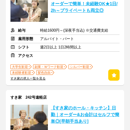
オーダーで簡単！未経験OK★1日/
2h～プライベートも両立◎
給与
時給1600円～(深夜手当込) ※交通費支給
雇用形態
アルバイト・パート
シフト
週2日以上 1日2時間以上
アクセス
大学生歓迎
副業・Ｗワーク歓迎
シルバー歓迎
未経験者歓迎
髪色自由
すき家の求人一覧を見る
すき家 242号遠軽店
【すき家のホール・キッチン】日
勤｜オーダー&お会計はセルフで簡
単◎[早朝手当あり]