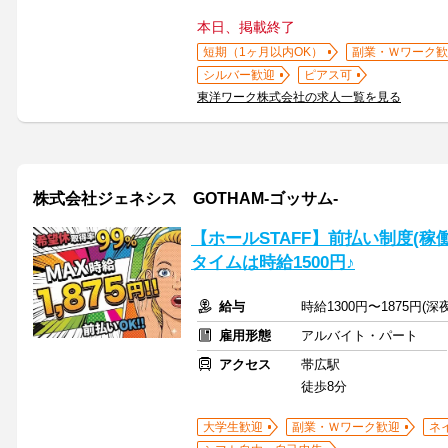
本日、掲載終了
短期（1ヶ月以内OK）
副業・Ｗワーク歓
シルバー歓迎
ピアス可
東洋ワーク株式会社の求人一覧を見る
株式会社ジェネシス GOTHAM-ゴッサム-
【ホールSTAFF】前払い制度(
タイムは時給1500円♪
給与
時給1300円〜1875円
雇用形態
アルバイト・パート
アクセス
帯広駅
徒歩8分
大学生歓迎
副業・Ｗワーク歓迎
ネ