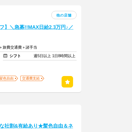
他の店舗
＼急募!!MAX日給2.3万円♪／
00円＋旅費交通費＋諸手当
シフト
週5日以上 1日8時間以上
髪色自由
交通費支給
な社割&有給あり★髪色自由＆ネ