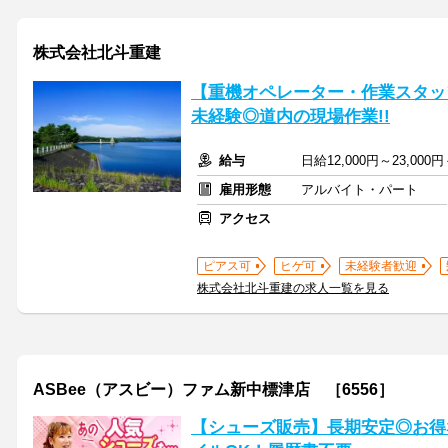
株式会社北斗重建
【重機オペレーター・作業スタッフ】
未経験◎道内の現場作業!!
給与
日給12,000円～23,0
雇用形態
アルバイト・パート
アクセス
ピアス可
ヒゲ可
未経験者歓迎
株式会社北斗重建の求人一覧を見る
ASBee（アスビー）ファム新中標津店 ［6556］
【シューズ販売】長期安定◎お得