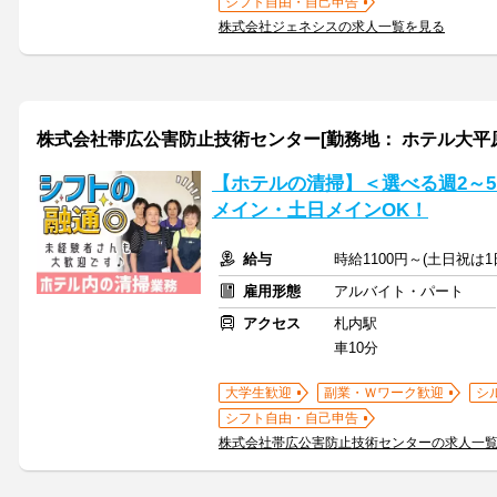
シフト自由・自己申告
株式会社ジェネシスの求人一覧を見る
株式会社帯広公害防止技術センター[勤務地： ホテル大平原
【ホテルの清掃】＜選べる週2～5日
メイン・土日メインOK！
給与
時給1100円～(土日祝は
雇用形態
アルバイト・パート
アクセス
札内駅
車10分
大学生歓迎
副業・Ｗワーク歓迎
シ
シフト自由・自己申告
株式会社帯広公害防止技術センターの求人一