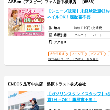
ASBee（アスビー）ファム新中標津店 ［6556］
【シューズ販売】未経験歓迎◎お
ネイルOK！履歴書不要
給与
時給1110円+交通費
雇用形態
アルバイト・パート
アクセス
大学生歓迎
ネイル可
ピアス可
株式会社ジーフットの求人一覧を見る
ENEOS 足寄中央店 熱原トラスト株式会社
【ガソリンスタンドスタッフ】<短
週1日～OK！履歴書不要！