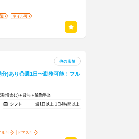
迎
ネイル可
他の店舗
稼働分)あり◎週1日〜勤務可能！フル
(深夜割増含む)＋賞与＋通勤手当
シフト
週1日以上 1日4時間以上
イル可
ピアス可