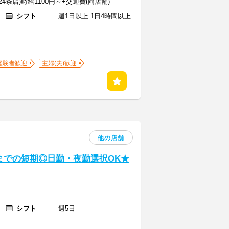
24条店)時給1100円～+交通費(両店舗)
シフト
週1日以上 1日4時間以上
経験者歓迎
主婦(夫)歓迎
他の店舗
までの短期◎日勤・夜勤選択OK★
シフト
週5日