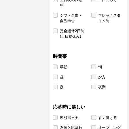
務
シフト自由・
フレックスタ
自己申告
イム制
完全週休2日制
(土日祝休み)
時間帯
早朝
朝
昼
夕方
夜
夜勤
応募時に嬉しい
履歴書不要
すぐ働ける
友達と応募歓
オープニング