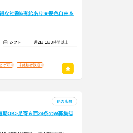
得な社割&有給あり★髪色自由＆
シフト
週2日 1日3時間以上
ヒゲ可
未経験者歓迎
他の店舗
期OK>足寄＆西24条のW募集◎