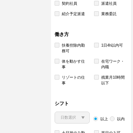
契約社員
派遣社員
紹介予定派遣
業務委託
働き方
扶養控除内勤
1日4h以内可
務可
体を動かす仕
在宅ワーク・
事
内職
リゾートの仕
残業月10時間
事
以下
シフト
以上
以内
土日祝のみ勤
平日のみ可