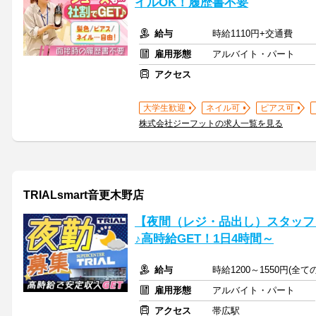
イルOK！履歴書不要
給与
時給1110円+交通費
雇用形態
アルバイト・パート
アクセス
大学生歓迎
ネイル可
ピアス可
株式会社ジーフットの求人一覧を見る
TRIALsmart音更木野店
【夜間（レジ・品出し）スタッフ】
♪高時給GET！1日4時間～
給与
時給1200～1550円(全
雇用形態
アルバイト・パート
アクセス
帯広駅