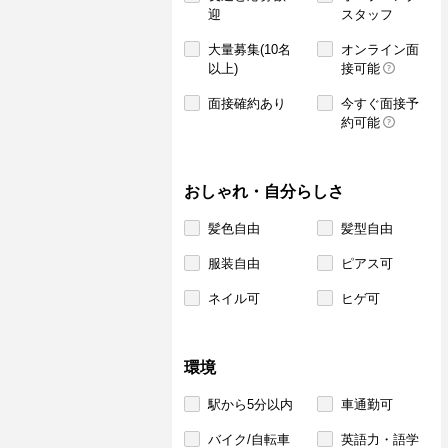
迎
スタッフ
大量募集(10名
オンライン面
以上)
接可能
面接確約あり
今すぐ面接予
約可能
おしゃれ・自分らしさ
髪色自由
髪型自由
服装自由
ピアス可
ネイル可
ヒゲ可
環境
駅から5分以内
車通勤可
バイク/自転車
英語力・語学