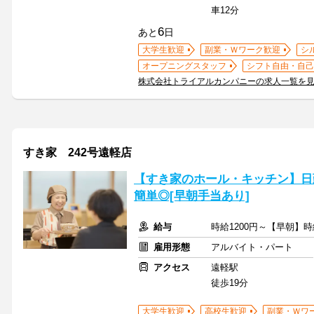
車12分
6
あと
日
大学生歓迎
副業・Ｗワーク歓迎
シ
オープニングスタッフ
シフト自由・自己
株式会社トライアルカンパニーの求人一覧を
すき家 242号遠軽店
【すき家のホール・キッチン】日
簡単◎[早朝手当あり]
給与
時給1200円～【早朝】時
雇用形態
アルバイト・パート
アクセス
遠軽駅
徒歩19分
大学生歓迎
高校生歓迎
副業・Ｗワ