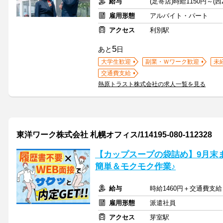
給与
(足寄店)時給1150円～(西
雇用形態
アルバイト・パート
アクセス
利別駅
5
あと
日
大学生歓迎
副業・Ｗワーク歓迎
未
交通費支給
熱原トラスト株式会社の求人一覧を見る
東洋ワーク株式会社 札幌オフィス/114195-080-112328
【カップスープの袋詰め】9月末
簡単＆モクモク作業♪
給与
時給1460円＋交通費支給
雇用形態
派遣社員
アクセス
芽室駅