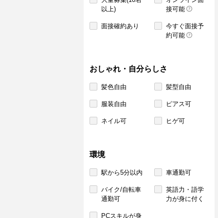
以上)
接可能
面接確約あり
今すぐ面接予
約可能
おしゃれ・自分らしさ
髪色自由
髪型自由
服装自由
ピアス可
ネイル可
ヒゲ可
環境
駅から5分以内
車通勤可
バイク/自転車
英語力・語学
通勤可
力が身に付く
PCスキルが身