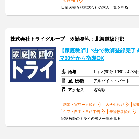
髪色自由
日清医療食品株式会社の求人一覧を見る
株式会社トライグループ ※勤務地：北海道紋別郡
【家庭教師】3分で教師登録完了
マ60分から指導OK
給与
1コマ(60分)1980～4235
雇用形態
アルバイト・パート
アクセス
名寄駅
副業・Ｗワーク歓迎
大学生歓迎
短
シフト自由・自己申告
未経験者歓迎
家庭教師のトライの求人一覧を見る