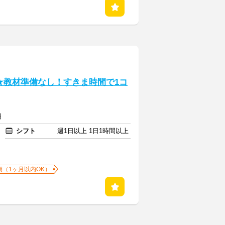
★教材準備なし！すきま時間で1コ
円
シフト
週1日以上 1日1時間以上
期（1ヶ月以内OK）