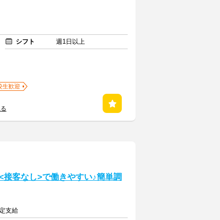
シフト
週1日以上
校生歓迎
見る
<接客なし>で働きやすい♪簡単調
規定支給