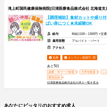
滝上町国民健康保険病院(日清医療食品株式会社 北海道支
【調理補助】食材カットや盛り付
ぱい身につく★未経験OK
給与
時給1100～1300円 
雇用形態
アルバイト・パート
アクセス
急募
オンライン面接可
5
あと
日
副業・Ｗワーク歓迎
大学生歓迎
シ
髪色自由
日清医療食品株式会社の求人一覧を見る
あなたにピッタリのおすすめ求人