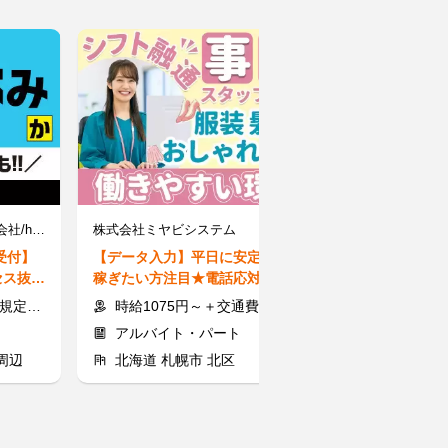
ライクスタッフィング株式会社/hkd0402aa
株式会社ミヤビシステム
受付】
【データ入力】平日に安定して
【ネット通販サ
セス抜群
稼ぎたい方注目★電話応対・接
ーサポート】完
客なし！PC操作が出来ればOK
み！未経験大歓
定支給
時給1075円～＋交通費規定支給
時給1525円
アルバイト・パート
派遣社員
周辺
北海道 札幌市 北区
北海道 札幌