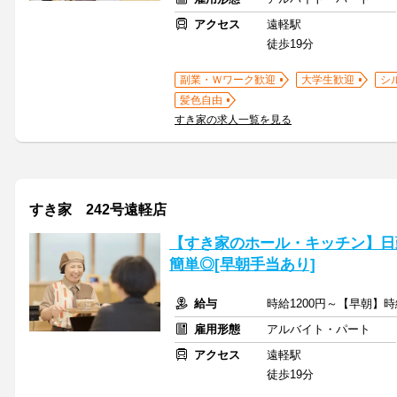
アクセス
遠軽駅
徒歩19分
副業・Ｗワーク歓迎
大学生歓迎
シ
髪色自由
すき家の求人一覧を見る
すき家 242号遠軽店
【すき家のホール・キッチン】日
簡単◎[早朝手当あり]
給与
時給1200円～【早朝】時
雇用形態
アルバイト・パート
アクセス
遠軽駅
徒歩19分