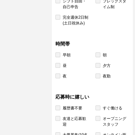
シフト自由・
フレックスタ
自己申告
イム制
完全週休2日制
(土日祝休み)
時間帯
早朝
朝
昼
夕方
夜
夜勤
応募時に嬉しい
履歴書不要
すぐ働ける
友達と応募歓
オープニング
迎
スタッフ
大量募集(10名
オンライン面