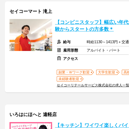
セイコーマート 滝上
【コンビニスタッフ】幅広い年代
験からスタートの方多数＊
給与
時給1130～1413円＋
雇用形態
アルバイト・パート
アクセス
副業・Ｗワーク歓迎
大学生歓迎
高
未経験者歓迎
セイコーリテールサービス株式会社の求人一
いろはにほへと 遠軽店
【キッチン】ワイワイ楽しくバイ