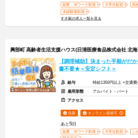
副業・Ｗワーク歓迎
大学生歓迎
高
未経験者歓迎
すき家の求人一覧を見る
興部町 高齢者生活支援ハウス(日清医療食品株式会社 北海
【調理補助】決まった手順がだか
書不要★＜安定シフト＞
給与
時給1350円以上 +交
雇用形態
アルバイト・パート
アクセス
急募
オンライン面接可
5
あと
日
副業・Ｗワーク歓迎
大学生歓迎
シ