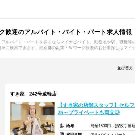
ク歓迎のアルバイト・バイト・パート求人情報
・アルバイト・パートを探すならマイナビバイト。勤務地や駅、職種等
簡単に検索できます。紋別郡の副業・Ｗワーク歓迎のお仕事探しはマイ
並び替え
すき家 242号遠軽店
【すき家の店舗スタッフ】セルフ
2h～プライベートも両立◎
給与
時給1500円～(深夜手当
雇用形態
アルバイト・パート