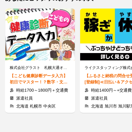
株式会社グラスト 札幌大通オフィス/odr(こども健康診断データ入力)
【こども健康診断データ入力】
【ふるさと納税の問合せ
初日でマスター！？数字・文字
[登録制]≪日払い＆アク
を入力するだけ／週1日3h～OK
≫人気の官公庁案件◎
時給1700～1800円＋交通費
時給1400円～+交通費規
派遣社員
派遣社員
北海道 札幌市 中央区
北海道 旭川市 旭川駅