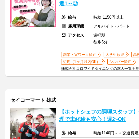
週1～◎
給与
時給 1150円以上
雇用形態
アルバイト・パート
アクセス
遠軽駅
徒歩5分
副業・Ｗワーク歓迎
大学生歓迎
高
短期（1ヶ月以内OK）
シルバー歓迎
株式会社コロワイドダイニングの求人一覧を
セイコーマート 雄武
【ホットシェフの調理スタッフ】
理で未経験も安心！週2~OK
給与
時給1140円～＋交通費