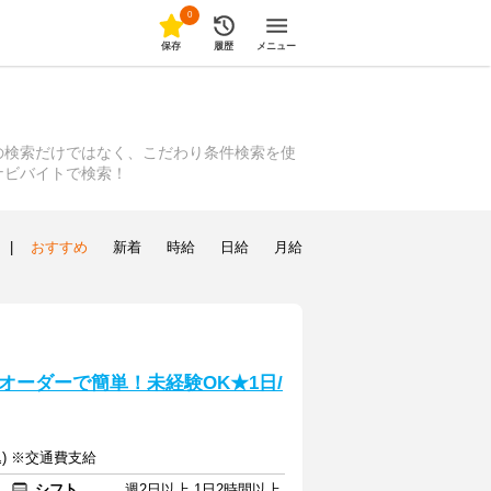
0
保存
履歴
メニュー
の検索だけではなく、こだわり条件検索を使
ナビバイトで検索！
|
おすすめ
新着
時給
日給
月給
オーダーで簡単！未経験OK★1日/
込) ※交通費支給
シフト
週2日以上 1日2時間以上