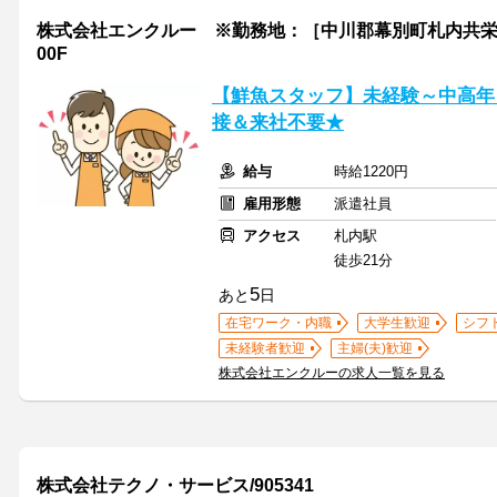
株式会社エンクルー ※勤務地：［中川郡幕別町札内共栄町］周辺 /
00F
【鮮魚スタッフ】未経験～中高年ま
接＆来社不要★
給与
時給1220円
雇用形態
派遣社員
アクセス
札内駅
徒歩21分
5
あと
日
在宅ワーク・内職
大学生歓迎
シフ
未経験者歓迎
主婦(夫)歓迎
株式会社エンクルーの求人一覧を見る
株式会社テクノ・サービス/905341