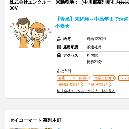
株式会社エンクルー ※勤務地：［中川郡幕別町札内共栄町］周辺 /
00V
【青果】未経験～中高年まで活躍中
不要★
給与
時給1220円
雇用形態
派遣社員
アクセス
札内駅
徒歩21分
5
あと
日
在宅ワーク・内職
大学生歓迎
シフ
未経験者歓迎
主婦(夫)歓迎
株式会社エンクルーの求人一覧を見る
セイコーマート 幕別本町