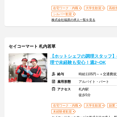
在宅ワーク・内職
大学生歓迎
高校
シルバー歓迎
株式会社福原の求人一覧を見る
セイコーマート 札内若草
【ホットシェフの調理スタッフ】
理で未経験も安心！週2~OK
給与
時給1105円～＋交通費
雇用形態
アルバイト・パート
アクセス
札内駅
徒歩5分
在宅ワーク・内職
大学生歓迎
副業
未経験者歓迎