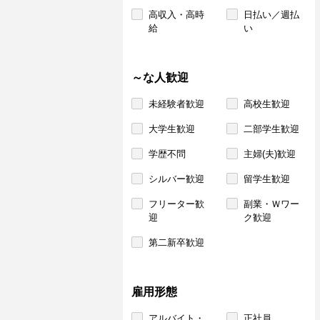
高収入・高時
日払い／週払
給
い
～な人歓迎
未経験者歓迎
高校生歓迎
大学生歓迎
二部学生歓迎
学歴不問
主婦(夫)歓迎
シルバー歓迎
留学生歓迎
フリーター歓
副業・Ｗワー
迎
ク歓迎
第二新卒歓迎
雇用形態
アルバイト・
正社員