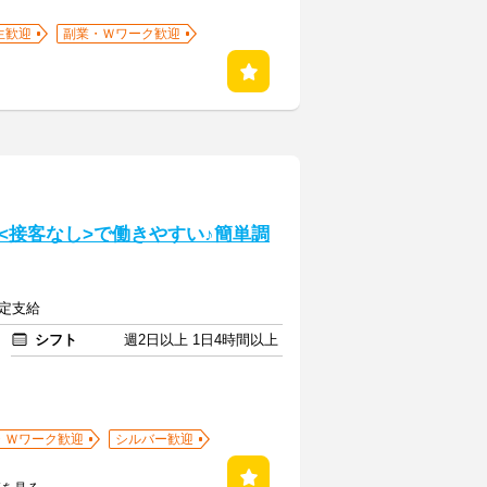
生歓迎
副業・Ｗワーク歓迎
<接客なし>で働きやすい♪簡単調
規定支給
シフト
週2日以上 1日4時間以上
・Ｗワーク歓迎
シルバー歓迎