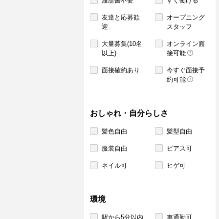
履歴書不要
すぐ働ける
友達と応募歓
オープニング
迎
スタッフ
大量募集(10名
オンライン面
以上)
接可能
面接確約あり
今すぐ面接予
約可能
おしゃれ・自分らしさ
髪色自由
髪型自由
服装自由
ピアス可
ネイル可
ヒゲ可
環境
駅から5分以内
車通勤可