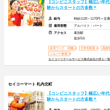
【コンビニスタッフ】幅広い年代
験からスタートの方多数＊
給与
時給1120～1170円＋
雇用形態
アルバイト・パート
アクセス
幕別駅
徒歩5分
在宅ワーク・内職
大学生歓迎
高校
シルバー歓迎
セイコーリテールサービス株式会社の求人一
セイコーマート 札内北町
【コンビニスタッフ】幅広い年代
験からスタートの方多数＊