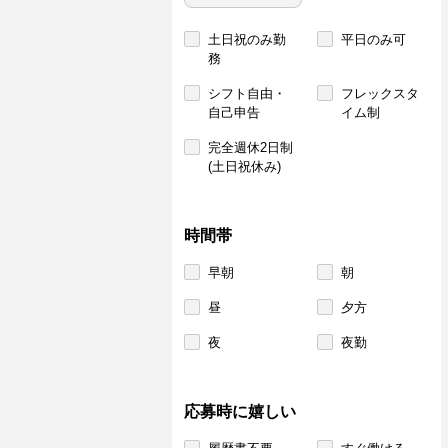
土日祝のみ勤
平日のみ可
務
シフト自由・
フレックスタ
自己申告
イム制
完全週休2日制
(土日祝休み)
時間帯
早朝
朝
昼
夕方
夜
夜勤
応募時に嬉しい