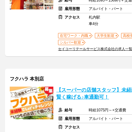
給与
時給1095～1369円＋
雇用形態
アルバイト・パート
アクセス
札内駅
車4分
在宅ワーク・内職
大学生歓迎
高校
シルバー歓迎
セイコーリテールサービス株式会社の求人一
フクハラ 本別店
【スーパーの店舗スタッフ】未経験
賢く稼げる♪車通勤可！
給与
時給1075円～+交通費
雇用形態
アルバイト・パート
アクセス