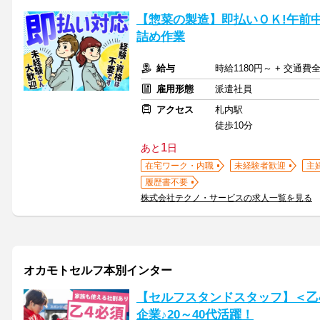
【惣菜の製造】即払いＯＫ!午前
詰め作業
給与
時給1180円～ + 交通費
雇用形態
派遣社員
アクセス
札内駅
徒歩10分
1
あと
日
在宅ワーク・内職
未経験者歓迎
主
履歴書不要
株式会社テクノ・サービスの求人一覧を見る
オカモトセルフ本別インター
【セルフスタンドスタッフ】＜乙4
企業♪20～40代活躍！