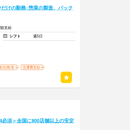
中だけの勤務♪惣菜の製造、パック
全額支給
シフト
週5日
婦(夫)歓迎
交通費支給
必須＞全国に800店舗以上の安定