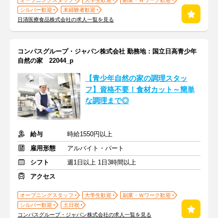
オープニングスタッフ
大学生歓迎
副業・Ｗワーク歓迎
シルバー歓迎
未経験者歓迎
日清医療食品株式会社の求人一覧を見る
コンパスグループ・ジャパン株式会社 勤務地：国立日高青少年
自然の家 22044_p
【青少年自然の家の調理スタッ
フ】資格不要！食材カット～簡単
な調理まで◎
給与
時給1550円以上
雇用形態
アルバイト・パート
シフト
週1日以上 1日3時間以上
アクセス
オープニングスタッフ
大学生歓迎
副業・Ｗワーク歓迎
シルバー歓迎
土日祝
コンパスグループ・ジャパン株式会社の求人一覧を見る