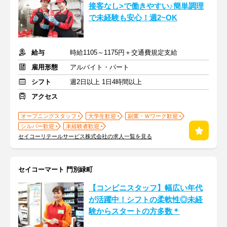
接客なし>で働きやすい♪簡単調理
で未経験も安心！週2~OK
給与
時給1105～1175円＋交通費規定支給
雇用形態
アルバイト・パート
シフト
週2日以上 1日4時間以上
アクセス
オープニングスタッフ
大学生歓迎
副業・Ｗワーク歓迎
シルバー歓迎
未経験者歓迎
セイコーリテールサービス株式会社の求人一覧を見る
セイコーマート 門別緑町
【コンビニスタッフ】幅広い年代
が活躍中！シフトの柔軟性◎未経
験からスタートの方多数＊