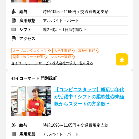
給与
時給1095～1165円＋交通費規定支給
雇用形態
アルバイト・パート
シフト
週2日以上 1日4時間以上
アクセス
オープニングスタッフ
大学生歓迎
高校生歓迎
副業・Ｗワーク歓迎
シルバー歓迎
セイコーリテールサービス株式会社の求人一覧を見る
セイコーマート 門別緑町
【コンビニスタッフ】幅広い年代
が活躍中！シフトの柔軟性◎未経
験からスタートの方多数＊
給与
時給1095～1165円＋交通費規定支給
雇用形態
アルバイト・パート