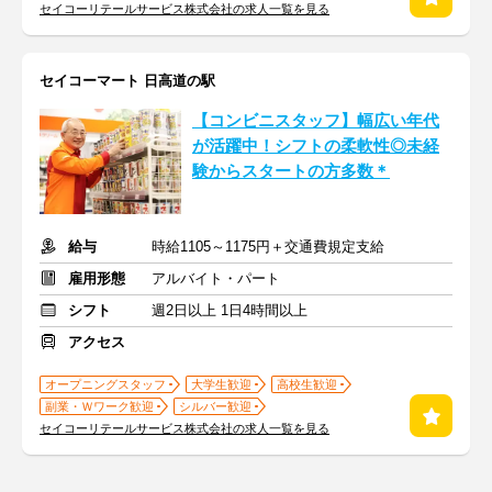
セイコーリテールサービス株式会社の求人一覧を見る
セイコーマート 日高道の駅
【コンビニスタッフ】幅広い年代
が活躍中！シフトの柔軟性◎未経
験からスタートの方多数＊
給与
時給1105～1175円＋交通費規定支給
雇用形態
アルバイト・パート
シフト
週2日以上 1日4時間以上
アクセス
オープニングスタッフ
大学生歓迎
高校生歓迎
副業・Ｗワーク歓迎
シルバー歓迎
セイコーリテールサービス株式会社の求人一覧を見る