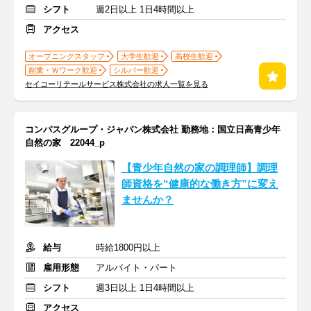
シフト
週2日以上 1日4時間以上
アクセス
オープニングスタッフ
大学生歓迎
高校生歓迎
副業・Ｗワーク歓迎
シルバー歓迎
セイコーリテールサービス株式会社の求人一覧を見る
コンパスグループ・ジャパン株式会社 勤務地：国立日高青少年
自然の家 22044_p
【青少年自然の家の調理師】調理
師資格を“健康的な働き方”に変え
ませんか？
給与
時給1800円以上
雇用形態
アルバイト・パート
シフト
週3日以上 1日4時間以上
アクセス