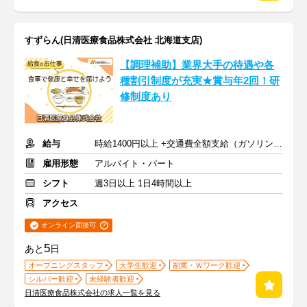
すずらん(日清医療食品株式会社 北海道支店)
【調理補助】業界大手の待遇や各
種割引制度が充実★賞与年2回！研
修制度あり
給与
時給1400円以上 +交通費全額支給（ガソリン代も支給）
雇用形態
アルバイト・パート
シフト
週3日以上 1日4時間以上
アクセス
オンライン面接可
5
あと
日
オープニングスタッフ
大学生歓迎
副業・Ｗワーク歓迎
シルバー歓迎
未経験者歓迎
日清医療食品株式会社の求人一覧を見る