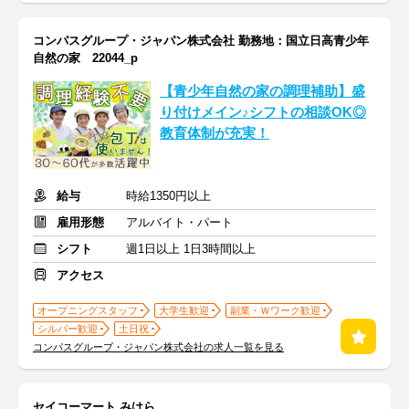
コンパスグループ・ジャパン株式会社 勤務地：国立日高青少年
自然の家 22044_p
【青少年自然の家の調理補助】盛
り付けメイン♪シフトの相談OK◎
教育体制が充実！
給与
時給1350円以上
雇用形態
アルバイト・パート
シフト
週1日以上 1日3時間以上
アクセス
オープニングスタッフ
大学生歓迎
副業・Ｗワーク歓迎
シルバー歓迎
土日祝
コンパスグループ・ジャパン株式会社の求人一覧を見る
セイコーマート みはら