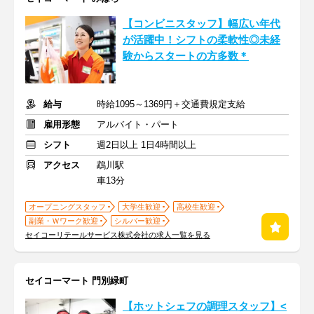
【コンビニスタッフ】幅広い年代
が活躍中！シフトの柔軟性◎未経
験からスタートの方多数＊
給与
時給1095～1369円＋交通費規定支給
雇用形態
アルバイト・パート
シフト
週2日以上 1日4時間以上
アクセス
鵡川駅
車13分
オープニングスタッフ
大学生歓迎
高校生歓迎
副業・Ｗワーク歓迎
シルバー歓迎
セイコーリテールサービス株式会社の求人一覧を見る
セイコーマート 門別緑町
【ホットシェフの調理スタッフ】<