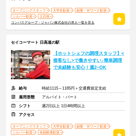
オープニングスタッフ
大学生歓迎
副業・Ｗワーク歓迎
シルバー歓迎
土日祝
コンパスグループ・ジャパン株式会社の求人一覧を見る
セイコーマート 日高道の駅
【ホットシェフの調理スタッフ】<
接客なし>で働きやすい♪簡単調理
で未経験も安心！週2~OK
給与
時給1115～1185円＋交通費規定支給
雇用形態
アルバイト・パート
シフト
週2日以上 1日4時間以上
アクセス
オープニングスタッフ
大学生歓迎
副業・Ｗワーク歓迎
シルバー歓迎
未経験者歓迎