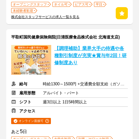
オープニングスタッフ
ネイル可
ピアス可
平日
未経験者歓迎
株式会社スタッフサービスの求人一覧を見る
平取町国民健康保険病院(日清医療食品株式会社 北海道支店)
【調理補助】業界大手の待遇や各
種割引制度が充実★賞与年2回！研
修制度あり
給与
時給1300～1500円 +交通費全額支給（ガソリン代も支給）
雇用形態
アルバイト・パート
シフト
週3日以上 1日5時間以上
アクセス
オンライン面接可
5
あと
日