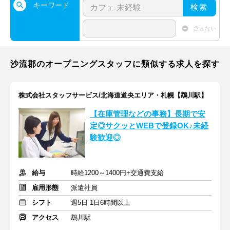
キーワード
検索
含まない
沙流郡のオープニングスタッフに類似する求人を探す
株式会社スタッフサービス/北海道道央エリア・札幌【鵡川駅】
【在庫管理などの事務】長期で安
定◎サクッとWEBで登録OK♪未経
験歓迎◎
給与
時給1200～1400円+交通費支給
雇用形態
派遣社員
シフト
週5日 1日6時間以上
アクセス
鵡川駅