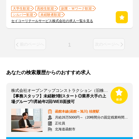
大学生歓迎
高校生歓迎
副業・Ｗワーク歓迎
シルバー歓迎
未経験者歓迎
セイコーリテールサービス株式会社の求人一覧を見る
1
前のページへ
次のページへ
あなたの検索履歴からのおすすめ求人
株式会社オープンアップコンストラクション（旧株式会社夢真）桔梗/o
【事務スタッフ】未経験9割スタート◎業界大手の上
場グループ!!昇給年2回/WEB面接可
函館本線(函館－旭川)
桔梗駅
月給26万5000円～（20時間分の固定残業時間代を含む）
正社員
北海道函館市