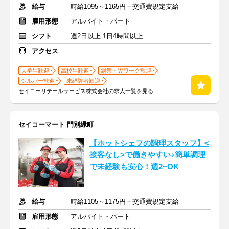
給与
時給1095～1165円＋交通費規定支給
雇用形態
アルバイト・パート
シフト
週2日以上 1日4時間以上
アクセス
大学生歓迎
高校生歓迎
副業・Ｗワーク歓迎
シルバー歓迎
未経験者歓迎
セイコーリテールサービス株式会社の求人一覧を見る
セイコーマート 門別緑町
【ホットシェフの調理スタッフ】<
接客なし>で働きやすい♪簡単調理
で未経験も安心！週2~OK
給与
時給1105～1175円＋交通費規定支給
雇用形態
アルバイト・パート