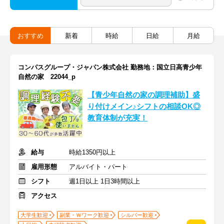
おすすめ
新着
時給
日給
月給
コンパスグループ・ジャパン株式会社 勤務地：国立日高青少年
自然の家 22044_p
【青少年自然の家の調理補助】盛
り付けメイン♪シフトの相談OK◎
教育体制が充実！
給与
時給1350円以上
雇用形態
アルバイト・パート
シフト
週1日以上 1日3時間以上
アクセス
大学生歓迎
副業・Ｗワーク歓迎
シルバー歓迎