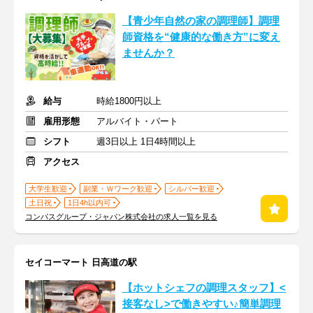
【青少年自然の家の調理師】調理
師資格を“健康的な働き方”に変え
ませんか？
給与
時給1800円以上
雇用形態
アルバイト・パート
シフト
週3日以上 1日4時間以上
アクセス
大学生歓迎
副業・Ｗワーク歓迎
シルバー歓迎
土日祝
1日4h以内可
コンパスグループ・ジャパン株式会社の求人一覧を見る
セイコーマート 日高道の駅
【ホットシェフの調理スタッフ】<
接客なし>で働きやすい♪簡単調理