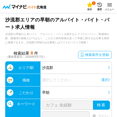
0
北海道
保存
履歴
メニュー
沙流郡エリアの早朝のアルバイト・バイト・パ
ート求人情報
沙流郡の早朝の人気バイト・アルバイト・パートを探すならマイナビバイト。勤務地や
駅、職種等の検索だけではなく、こだわり条件検索を使って早朝に関するお仕事を簡単
に検索できます。沙流郡の早朝のお仕事探しはマイナビバイトで検索！
8
検索結果
件
検索条件を登録
（最終更新日：2026年8月7日）
エリア/駅
沙流郡
選択してください
選択
職種
早朝
こだわり
キーワード
検索
含まない