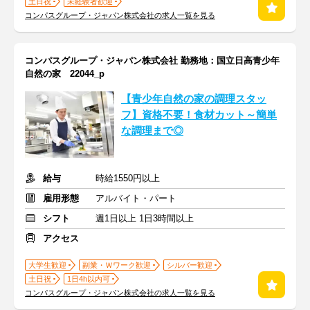
土日祝
未経験者歓迎
コンパスグループ・ジャパン株式会社の求人一覧を見る
コンパスグループ・ジャパン株式会社 勤務地：国立日高青少年
自然の家 22044_p
【青少年自然の家の調理スタッ
フ】資格不要！食材カット～簡単
な調理まで◎
給与
時給1550円以上
雇用形態
アルバイト・パート
シフト
週1日以上 1日3時間以上
アクセス
大学生歓迎
副業・Ｗワーク歓迎
シルバー歓迎
土日祝
1日4h以内可
コンパスグループ・ジャパン株式会社の求人一覧を見る