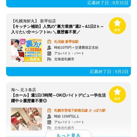
応募終了日：
8月31日
【札幌海鮮丸】 新琴似店
【キッチン補助】人気の”裏方業務”週2～&1日2ｈ～
入りたい分⇒シフトin♪＼履歴書不要／
札沼線
新琴似駅
時給1075円＋交通費規定支給
アルバイト・パート
北海道札幌市
応募終了日：
9月2日
海へ 北３条店
【ホール】週1日/3時間～OK◎バイトデビュー学生活
躍中☆履歴書不要◎
札幌市営地下鉄南北線
さっぽろ駅
時給 1150円以上
アルバイト・パート
北海道札幌市