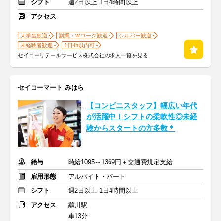
シフト
週2日以上 1日4時間以上
アクセス
大学生歓迎
副業・Ｗワーク歓迎
シルバー歓迎
未経験者歓迎
1日4h以内可
セイコーリテールサービス株式会社の求人一覧を見る
セイコーマート みはら
【コンビニスタッフ】幅広い年代
が活躍中！シフトの柔軟性◎未経
験からスタートの方多数＊
給与
時給1095～1369円＋交通費規定支給
雇用形態
アルバイト・パート
シフト
週2日以上 1日4時間以上
アクセス
鵡川駅
車13分