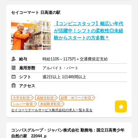
セイコーマート 日高道の駅
【コンビニスタッフ】幅広い年代
が活躍中！シフトの柔軟性◎未経
験からスタートの方多数＊
給与
時給1105～1175円＋交通費規定支給
雇用形態
アルバイト・パート
シフト
週2日以上 1日4時間以上
アクセス
大学生歓迎
高校生歓迎
副業・Ｗワーク歓迎
シルバー歓迎
未経験者歓迎
セイコーリテールサービス株式会社の求人一覧を見る
コンパスグループ・ジャパン株式会社 勤務地：国立日高青少年
自然の家 22044_p