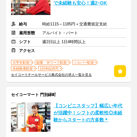
で未経験も安心！週2~OK
給与
時給1115～1185円＋交通費規定支給
雇用形態
アルバイト・パート
シフト
週2日以上 1日4時間以上
アクセス
大学生歓迎
副業・Ｗワーク歓迎
シルバー歓迎
未経験者歓迎
1日4h以内可
セイコーリテールサービス株式会社の求人一覧を見る
セイコーマート 門別緑町
【コンビニスタッフ】幅広い年代
が活躍中！シフトの柔軟性◎未経
験からスタートの方多数＊