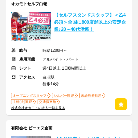
オカモトセルフ白老
【セルフスタンドスタッフ】＜乙4
必須＞全国に800店舗以上の安定企
業♪20～40代活躍！
給与
時給1200円～
雇用形態
アルバイト・パート
シフト
週4日以上 1日8時間以上
アクセス
白老駅
徒歩14分
オープニングスタッフ
シルバー歓迎
未経験者歓迎
主婦(夫)歓迎
交通費支給
株式会社オカモトの求人一覧を見る
有限会社 ビーエヌ企画