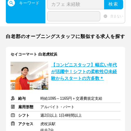
キーワード
検索
含まない
白老郡のオープニングスタッフに類似する求人を探す
セイコーマート 白老虎杖浜
【コンビニスタッフ】幅広い年代
が活躍中！シフトの柔軟性◎未経
験からスタートの方多数＊
給与
時給1095～1165円＋交通費規定支給
雇用形態
アルバイト・パート
シフト
週2日以上 1日4時間以上
アクセス
虎杖浜駅
徒歩7分