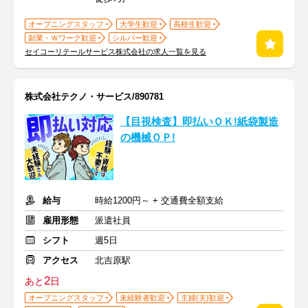
オープニングスタッフ
大学生歓迎
高校生歓迎
副業・Ｗワーク歓迎
シルバー歓迎
セイコーリテールサービス株式会社の求人一覧を見る
株式会社テクノ・サービス/890781
【目視検査】即払いＯＫ!紙袋製造
の機械ＯＰ!
給与
時給1200円～ + 交通費全額支給
雇用形態
派遣社員
シフト
週5日
アクセス
北吉原駅
2
あと
日
オープニングスタッフ
未経験者歓迎
主婦(夫)歓迎