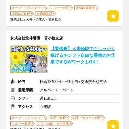
オープニングスタッフ
シルバー歓迎
未経験者歓迎
主婦(夫)歓迎
交通費支給
株式会社オカモトの求人一覧を見る
株式会社北斗警備 苫小牧支店
【警備員】≪未経験でもしっかり
稼げる≫シフト自由な警備のお仕
事です◎WワークもOK！
給与
日給12400円～+諸手当+交通費全額支給
雇用形態
アルバイト・パート
シフト
週1日以上
アクセス
白老駅
オープニングスタッフ
大学生歓迎
副業・Ｗワーク歓迎
シルバー歓迎
シフト自由・自己申告