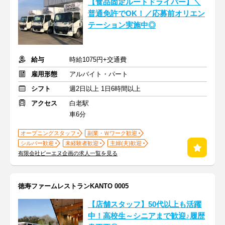
【食品固定ルートドライバー】＼
普通免許でOK！／応募前オリエン
テーション実施中◎
給与
時給1075円+交通費
雇用形態
アルバイト・パート
シフト
週2日以上 1日6時間以上
アクセス
白老駅
車6分
オープニングスタッフ
副業・Ｗワーク歓迎
シルバー歓迎
未経験者歓迎
主婦(夫)歓迎
有限会社ビーエヌ企画の求人一覧を見る
徳寿ファームレストランKANTO 0005
【店舗スタッフ】50代以上も活躍
中！高校生～シニアまで歓迎♪履歴