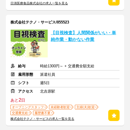
日清医療食品株式会社の求人一覧を見る
株式会社テクノ・サービス/855523
【目視検査】人間関係がいい・単
純作業・動かない作業
給与
時給1300円～ + 交通費全額支給
雇用形態
派遣社員
シフト
週5日
アクセス
北吉原駅
2
あと
日
オープニングスタッフ
未経験者歓迎
主婦(夫)歓迎
交通費支給
履歴書不要
株式会社テクノ・サービスの求人一覧を見る