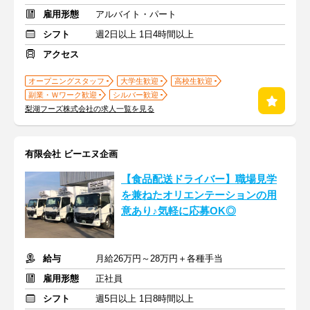
雇用形態
アルバイト・パート
シフト
週2日以上 1日4時間以上
アクセス
オープニングスタッフ
大学生歓迎
高校生歓迎
副業・Ｗワーク歓迎
シルバー歓迎
梨湖フーズ株式会社の求人一覧を見る
有限会社 ビーエヌ企画
【食品配送ドライバー】職場見学
を兼ねたオリエンテーションの用
意あり♪気軽に応募OK◎
給与
月給26万円～28万円＋各種手当
雇用形態
正社員
シフト
週5日以上 1日8時間以上