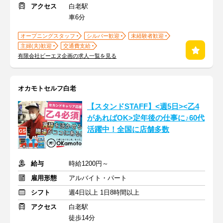
アクセス
白老駅
車6分
オープニングスタッフ
シルバー歓迎
未経験者歓迎
主婦(夫)歓迎
交通費支給
有限会社ビーエヌ企画の求人一覧を見る
オカモトセルフ白老
【スタンドSTAFF】<週5日><乙4
があればOK>定年後の仕事に♪60代
活躍中！全国に店舗多数
給与
時給1200円～
雇用形態
アルバイト・パート
シフト
週4日以上 1日8時間以上
アクセス
白老駅
徒歩14分