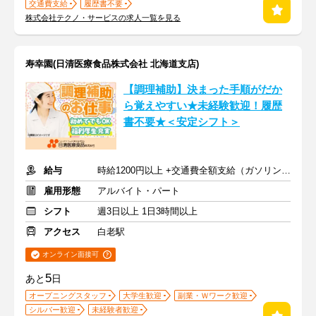
交通費支給
履歴書不要
株式会社テクノ・サービスの求人一覧を見る
寿幸園(日清医療食品株式会社 北海道支店)
【調理補助】決まった手順がだか
ら覚えやすい★未経験歓迎！履歴
書不要★＜安定シフト＞
給与
時給1200円以上 +交通費全額支給（ガソリン代も支給）
雇用形態
アルバイト・パート
シフト
週3日以上 1日3時間以上
アクセス
白老駅
オンライン面接可
5
あと
日
オープニングスタッフ
大学生歓迎
副業・Ｗワーク歓迎
シルバー歓迎
未経験者歓迎