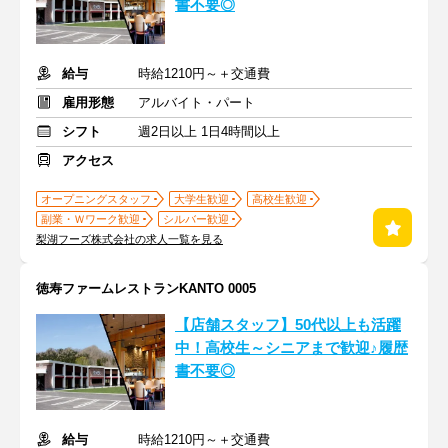
書不要◎
給与
時給1210円～＋交通費
雇用形態
アルバイト・パート
シフト
週2日以上 1日4時間以上
アクセス
オープニングスタッフ
大学生歓迎
高校生歓迎
副業・Ｗワーク歓迎
シルバー歓迎
梨湖フーズ株式会社の求人一覧を見る
徳寿ファームレストランKANTO 0005
【店舗スタッフ】50代以上も活躍
中！高校生～シニアまで歓迎♪履歴
書不要◎
給与
時給1210円～＋交通費