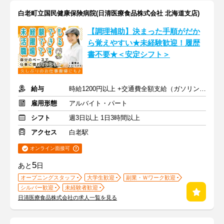
白老町立国民健康保険病院(日清医療食品株式会社 北海道支店)
【調理補助】決まった手順がだか
ら覚えやすい★未経験歓迎！履歴
書不要★＜安定シフト＞
給与
時給1200円以上 +交通費全額支給（ガソリン代も支給）
雇用形態
アルバイト・パート
シフト
週3日以上 1日3時間以上
アクセス
白老駅
オンライン面接可
5
あと
日
オープニングスタッフ
大学生歓迎
副業・Ｗワーク歓迎
シルバー歓迎
未経験者歓迎
日清医療食品株式会社の求人一覧を見る