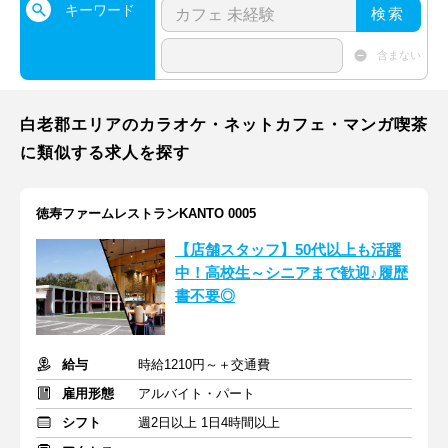
キーワード
検索
含まない
白老郡エリアのカラオケ・ネットカフェ・マンガ喫茶
に類似する求人を探す
徳寿ファームレストランKANTO 0005
【店舗スタッフ】50代以上も活躍
中！高校生～シニアまで歓迎♪履歴
書不要◎
給与
時給1210円～＋交通費
雇用形態
アルバイト・パート
シフト
週2日以上 1日4時間以上