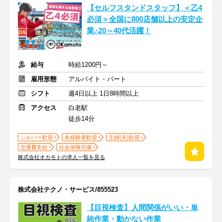
【セルフスタンドスタッフ】＜乙4
必須＞全国に800店舗以上の安定企
業♪20～40代活躍！
給与
時給1200円～
雇用形態
アルバイト・パート
シフト
週4日以上 1日8時間以上
アクセス
白老駅
徒歩14分
シルバー歓迎
未経験者歓迎
主婦(夫)歓迎
交通費支給
社会保険完備
株式会社オカモトの求人一覧を見る
株式会社テクノ・サービス/855523
【目視検査】人間関係がいい・単
純作業・動かない作業