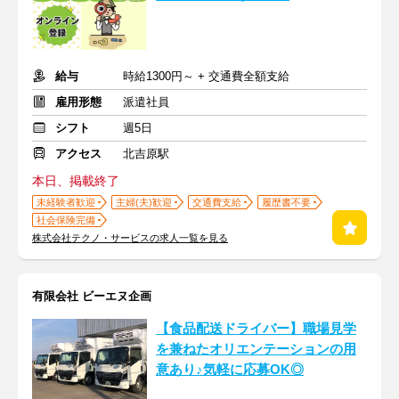
給与
時給1300円～ + 交通費全額支給
雇用形態
派遣社員
シフト
週5日
アクセス
北吉原駅
本日、掲載終了
未経験者歓迎
主婦(夫)歓迎
交通費支給
履歴書不要
社会保険完備
株式会社テクノ・サービスの求人一覧を見る
有限会社 ビーエヌ企画
【食品配送ドライバー】職場見学
を兼ねたオリエンテーションの用
意あり♪気軽に応募OK◎