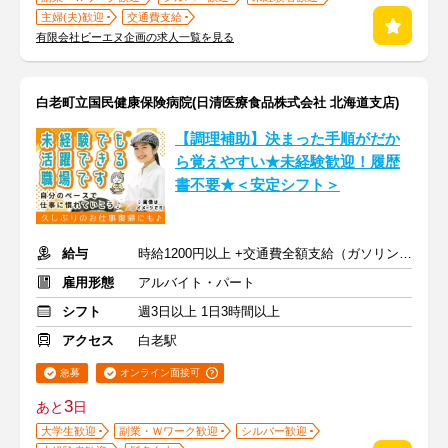
主婦(夫)歓迎
交通費支給
有限会社ビーエヌ企画の求人一覧を見る
白老町立国民健康保険病院(日清医療食品株式会社 北海道支店)
【調理補助】決まった手順がだか
ら覚えやすい★未経験歓迎！履歴
書不要★＜安定シフト＞
給与
時給1200円以上 +交通費全額支給（ガソリン代も支給）
雇用形態
アルバイト・パート
シフト
週3日以上 1日3時間以上
アクセス
白老駅
急募
オンライン面接可
3
あと
日
大学生歓迎
副業・Ｗワーク歓迎
シルバー歓迎