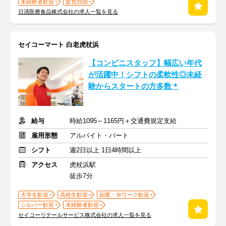
未経験者歓迎
髪色自由
日清医療食品株式会社の求人一覧を見る
セイコーマート 白老虎杖浜
【コンビニスタッフ】幅広い年代
が活躍中！シフトの柔軟性◎未経
験からスタートの方多数＊
給与
時給1095～1165円＋交通費規定支給
雇用形態
アルバイト・パート
シフト
週2日以上 1日4時間以上
アクセス
虎杖浜駅
徒歩7分
大学生歓迎
高校生歓迎
副業・Ｗワーク歓迎
シルバー歓迎
未経験者歓迎
セイコーリテールサービス株式会社の求人一覧を見る