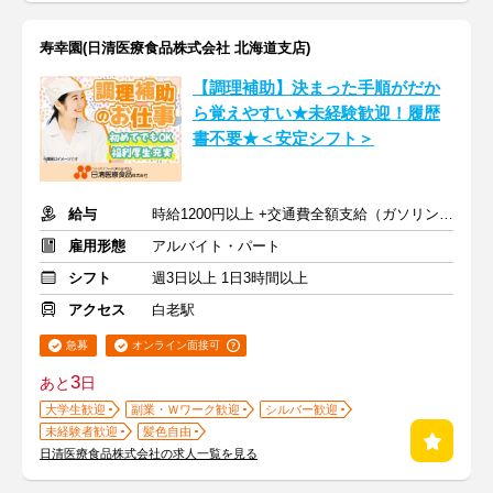
寿幸園(日清医療食品株式会社 北海道支店)
【調理補助】決まった手順がだか
ら覚えやすい★未経験歓迎！履歴
書不要★＜安定シフト＞
給与
時給1200円以上 +交通費全額支給（ガソリン代も支給）
雇用形態
アルバイト・パート
シフト
週3日以上 1日3時間以上
アクセス
白老駅
急募
オンライン面接可
3
あと
日
大学生歓迎
副業・Ｗワーク歓迎
シルバー歓迎
未経験者歓迎
髪色自由
日清医療食品株式会社の求人一覧を見る