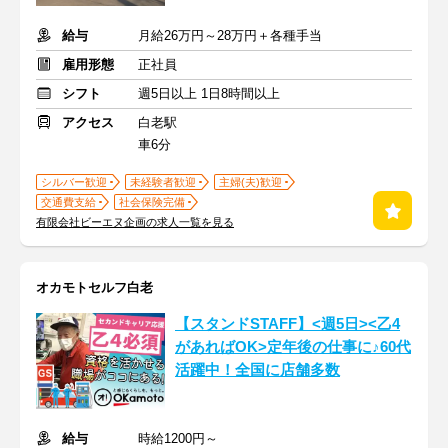
給与
月給26万円～28万円＋各種手当
雇用形態
正社員
シフト
週5日以上 1日8時間以上
アクセス
白老駅
車6分
シルバー歓迎
未経験者歓迎
主婦(夫)歓迎
交通費支給
社会保険完備
有限会社ビーエヌ企画の求人一覧を見る
オカモトセルフ白老
【スタンドSTAFF】<週5日><乙4
があればOK>定年後の仕事に♪60代
活躍中！全国に店舗多数
給与
時給1200円～