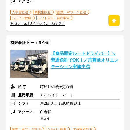
アクセス
大学生歓迎
高校生歓迎
副業・Ｗワーク歓迎
シルバー歓迎
シフト自由・自己申告
梨湖フーズ株式会社の求人一覧を見る
有限会社 ビーエヌ企画
【食品固定ルートドライバー】＼
普通免許でOK！／応募前オリエン
テーション実施中◎
給与
時給1075円+交通費
雇用形態
アルバイト・パート
シフト
週2日以上 1日6時間以上
アクセス
白老駅
車6分
副業・Ｗワーク歓迎
シルバー歓迎
未経験者歓迎