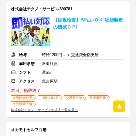
株式会社テクノ・サービス/890781
【目視検査】即払いＯＫ!紙袋製造
の機械ＯＰ!
給与
時給1200円～ + 交通費全額支給
雇用形態
派遣社員
シフト
週5日
アクセス
北吉原駅
本日、掲載終了
未経験者歓迎
主婦(夫)歓迎
交通費支給
履歴書不要
社会保険完備
株式会社テクノ・サービスの求人一覧を見る
オカモトセルフ白老