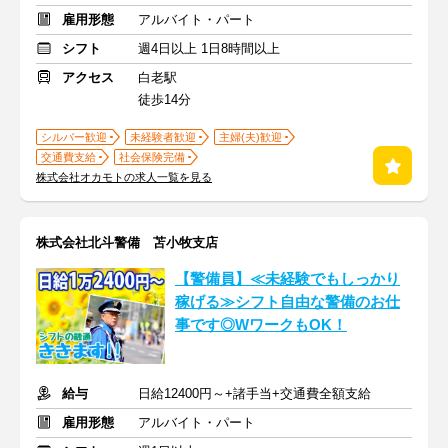
雇用形態
アルバイト・パート
シフト
週4日以上 1日8時間以上
アクセス
白老駅
徒歩14分
シルバー歓迎
未経験者歓迎
主婦(夫)歓迎
交通費支給
社会保険完備
株式会社オカモトの求人一覧を見る
株式会社北斗警備 苫小牧支店
【警備員】≪未経験でもしっかり
稼げる≫シフト自由な警備のお仕
事です◎WワークもOK！
給与
日給12400円～+諸手当+交通費全額支給
雇用形態
アルバイト・パート