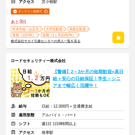
アクセス
苫小牧駅
オンライン面接可
3
あと
日
年末年始・お正月
大学生歓迎
高校生歓迎
単発（1日OK）
短期（1ヶ月以内OK）
株式会社サカイ引越センターの求人一覧を見る
ロードセキュリティー株式会社
【警備】2～3か月の短期歓迎×高日
給＋安心の日給保証！学生～シニ
アまで幅広く活躍中！
給与
日給：12,000円＋交通費支給
雇用形態
アルバイト・パート
シフト
週1日 1日8時間以上
アクセス
発寒駅