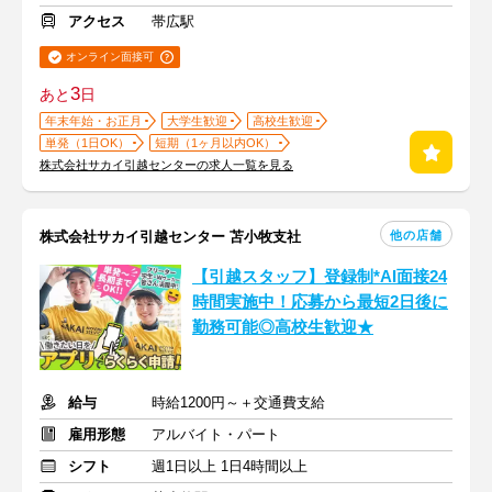
アクセス
帯広駅
オンライン面接可
3
あと
日
年末年始・お正月
大学生歓迎
高校生歓迎
単発（1日OK）
短期（1ヶ月以内OK）
株式会社サカイ引越センターの求人一覧を見る
他の店舗
株式会社サカイ引越センター 苫小牧支社
【引越スタッフ】登録制*AI面接24
時間実施中！応募から最短2日後に
勤務可能◎高校生歓迎★
給与
時給1200円～＋交通費支給
雇用形態
アルバイト・パート
シフト
週1日以上 1日4時間以上