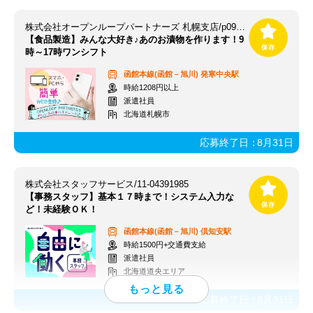
株式会社オープンループパートナーズ 札幌支店/p09260408501
【食品製造】みんな大好き♪あのお漬物を作ります！9
時～17時ワンシフト
函館本線(函館－旭川)
発寒中央駅
時給1208円以上
派遣社員
北海道札幌市
応募終了日：
8月31日
株式会社スタッフサービス/11-04391985
【事務スタッフ】基本１７時まで！システム入力な
ど！未経験ＯＫ！
函館本線(函館－旭川)
倶知安駅
時給1500円+交通費支給
派遣社員
北海道道央エリア
応募終了日：
8月31日