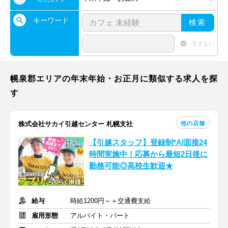
キーワード
検索
含まない
幌泉郡エリアの年末年始・お正月に類似する求人を探
す
他の店舗
株式会社サカイ引越センター 札幌支社
【引越スタッフ】登録制*AI面接24
時間実施中！応募から最短2日後に
勤務可能◎高校生歓迎★
給与
時給1200円～＋交通費支給
雇用形態
アルバイト・パート