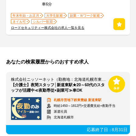
車6分
年末年始・お正月
大学生歓迎
副業・Ｗワーク歓迎
ネイル可
シルバー歓迎
ロードセキュリティー株式会社の求人一覧を見る
あなたの検索履歴からのおすすめ求人
株式会社ニッソーネット（勤務地：北海道札幌市東区）/a09J3000000y8ixIAA
【介護士】夜間スタッフ│新道東駅★20～60代のスタ
ッフが活躍中≪夜勤専従×副業可≫車OK
札幌市営地下鉄東豊線
新道東駅
時給1450～1812円+交通費支給+夜勤手当
派遣社員
北海道札幌市
応募終了日：
8月31日