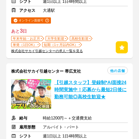
シフト
週1日以上 1日4時間以上
アクセス
大通駅
オンライン面接可
3
あと
日
年末年始・お正月
大学生歓迎
高校生歓迎
単発（1日OK）
短期（1ヶ月以内OK）
株式会社サカイ引越センターの求人一覧を見る
他の店舗
株式会社サカイ引越センター 帯広支社
【引越スタッフ】登録制*AI面接24
時間実施中！応募から最短2日後に
勤務可能◎高校生歓迎★
給与
時給1200円～＋交通費支給
雇用形態
アルバイト・パート
シフト
週1日以上 1日4時間以上