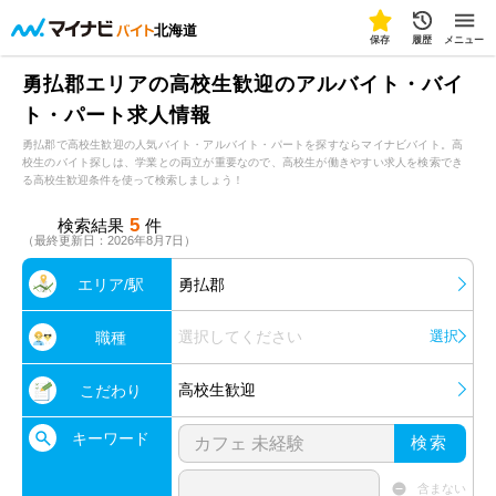
北海道
保存
履歴
メニュー
勇払郡エリアの高校生歓迎のアルバイト・バイ
ト・パート求人情報
勇払郡で高校生歓迎の人気バイト・アルバイト・パートを探すならマイナビバイト。高
校生のバイト探しは、学業との両立が重要なので、高校生が働きやすい求人を検索でき
る高校生歓迎条件を使って検索しましょう！
5
検索結果
件
（最終更新日：2026年8月7日）
エリア/駅
勇払郡
選択してください
選択
職種
高校生歓迎
こだわり
キーワード
検索
含まない