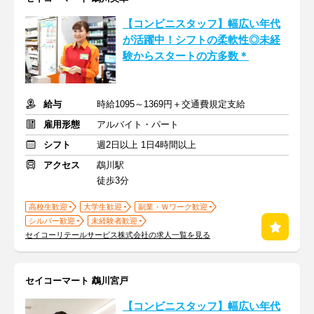
【コンビニスタッフ】幅広い年代
が活躍中！シフトの柔軟性◎未経
験からスタートの方多数＊
給与
時給1095～1369円＋交通費規定支給
雇用形態
アルバイト・パート
シフト
週2日以上 1日4時間以上
アクセス
鵡川駅
徒歩3分
高校生歓迎
大学生歓迎
副業・Ｗワーク歓迎
シルバー歓迎
未経験者歓迎
セイコーリテールサービス株式会社の求人一覧を見る
セイコーマート 鵡川宮戸
【コンビニスタッフ】幅広い年代