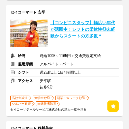
セイコーマート 安平
【コンビニスタッフ】幅広い年代
が活躍中！シフトの柔軟性◎未経
験からスタートの方多数＊
給与
時給1095～1165円＋交通費規定支給
雇用形態
アルバイト・パート
シフト
週2日以上 1日4時間以上
アクセス
安平駅
徒歩9分
高校生歓迎
大学生歓迎
副業・Ｗワーク歓迎
シルバー歓迎
未経験者歓迎
セイコーリテールサービス株式会社の求人一覧を見る
セイコーマート 鵡川美幸