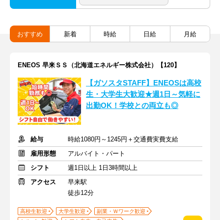
おすすめ
新着
時給
日給
月給
ENEOS 早来ＳＳ（北海道エネルギー株式会社）【120】
【ガソスタSTAFF】ENEOSは高校
生・大学生大歓迎★週1日～気軽に
出勤OK！学校との両立も◎
給与
時給1080円～1245円＋交通費実費支給
雇用形態
アルバイト・パート
シフト
週1日以上 1日3時間以上
アクセス
早来駅
徒歩12分
高校生歓迎
大学生歓迎
副業・Ｗワーク歓迎