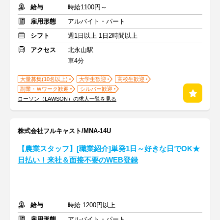
給与
時給1100円～
雇用形態
アルバイト・パート
シフト
週1日以上 1日2時間以上
アクセス
北永山駅
車4分
大量募集(10名以上)
大学生歓迎
高校生歓迎
副業・Ｗワーク歓迎
シルバー歓迎
ローソン（LAWSON）の求人一覧を見る
株式会社フルキャスト/MNA-14U
【農業スタッフ】[職業紹介]単発1日～好きな日でOK★
日払い！来社＆面接不要のWEB登録
給与
時給 1200円以上
雇用形態
アルバイト・パート