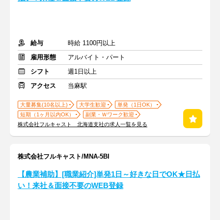
給与
時給 1100円以上
雇用形態
アルバイト・パート
シフト
週1日以上
アクセス
当麻駅
大量募集(10名以上)
大学生歓迎
単発（1日OK）
短期（1ヶ月以内OK）
副業・Ｗワーク歓迎
株式会社フルキャスト 北海道支社の求人一覧を見る
株式会社フルキャスト/MNA-5BI
【農業補助】[職業紹介]単発1日～好きな日でOK★日払
い！来社＆面接不要のWEB登録