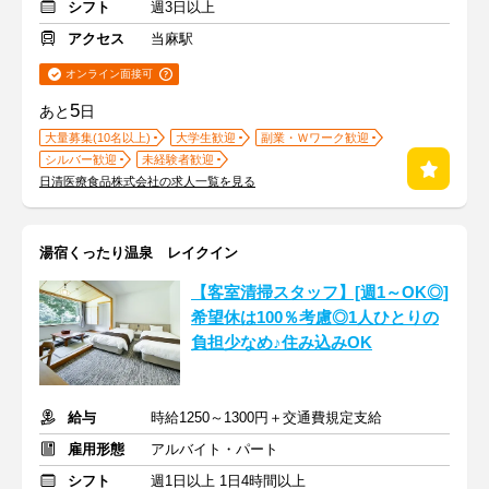
シフト
週3日以上
アクセス
当麻駅
オンライン面接可
5
あと
日
大量募集(10名以上)
大学生歓迎
副業・Ｗワーク歓迎
シルバー歓迎
未経験者歓迎
日清医療食品株式会社の求人一覧を見る
湯宿くったり温泉 レイクイン
【客室清掃スタッフ】[週1～OK◎]
希望休は100％考慮◎1人ひとりの
負担少なめ♪住み込みOK
給与
時給1250～1300円＋交通費規定支給
雇用形態
アルバイト・パート
シフト
週1日以上 1日4時間以上