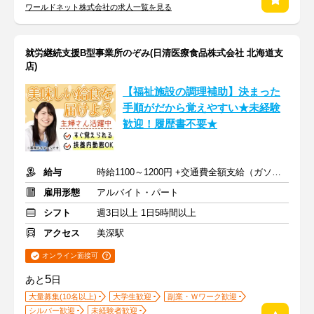
ワールドネット株式会社の求人一覧を見る
就労継続支援B型事業所のぞみ(日清医療食品株式会社 北海道支
店)
【福祉施設の調理補助】決まった
手順がだから覚えやすい★未経験
歓迎！履歴書不要★
給与
時給1100～1200円 +交通費全額支給（ガソリン代も支給）
雇用形態
アルバイト・パート
シフト
週3日以上 1日5時間以上
アクセス
美深駅
オンライン面接可
5
あと
日
大量募集(10名以上)
大学生歓迎
副業・Ｗワーク歓迎
シルバー歓迎
未経験者歓迎