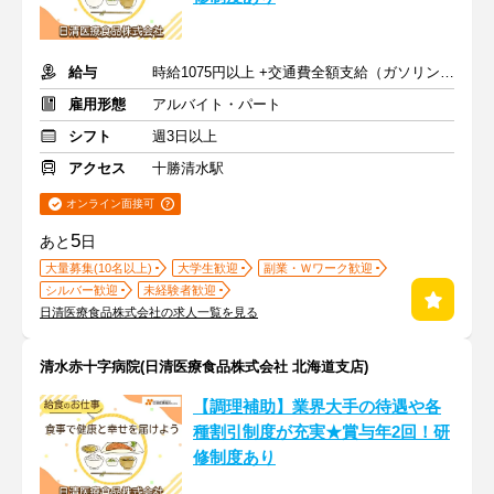
給与
時給1075円以上 +交通費全額支給（ガソリン代も支給）
雇用形態
アルバイト・パート
シフト
週3日以上
アクセス
十勝清水駅
オンライン面接可
5
あと
日
大量募集(10名以上)
大学生歓迎
副業・Ｗワーク歓迎
シルバー歓迎
未経験者歓迎
日清医療食品株式会社の求人一覧を見る
清水赤十字病院(日清医療食品株式会社 北海道支店)
【調理補助】業界大手の待遇や各
種割引制度が充実★賞与年2回！研
修制度あり