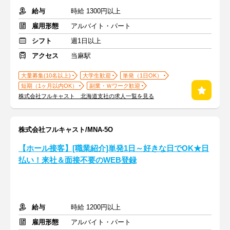
給与
時給 1300円以上
雇用形態
アルバイト・パート
シフト
週1日以上
アクセス
当麻駅
大量募集(10名以上)
大学生歓迎
単発（1日OK）
短期（1ヶ月以内OK）
副業・Ｗワーク歓迎
株式会社フルキャスト 北海道支社の求人一覧を見る
株式会社フルキャスト/MNA-5O
【ホール接客】[職業紹介]単発1日～好きな日でOK★日
払い！来社＆面接不要のWEB登録
給与
時給 1200円以上
雇用形態
アルバイト・パート