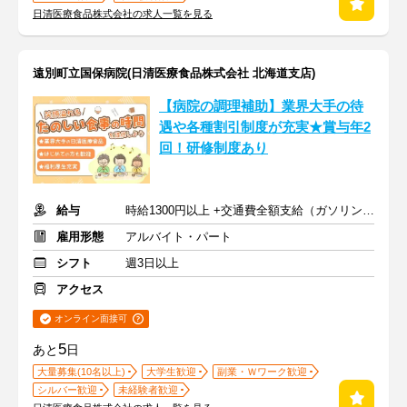
日清医療食品株式会社の求人一覧を見る
遠別町立国保病院(日清医療食品株式会社 北海道支店)
【病院の調理補助】業界大手の待
遇や各種割引制度が充実★賞与年2
回！研修制度あり
給与
時給1300円以上 +交通費全額支給（ガソリン代も支給）
雇用形態
アルバイト・パート
シフト
週3日以上
アクセス
オンライン面接可
5
あと
日
大量募集(10名以上)
大学生歓迎
副業・Ｗワーク歓迎
シルバー歓迎
未経験者歓迎