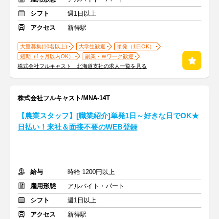
シフト
週1日以上
アクセス
新得駅
大量募集(10名以上)
大学生歓迎
単発（1日OK）
短期（1ヶ月以内OK）
副業・Ｗワーク歓迎
株式会社フルキャスト 北海道支社の求人一覧を見る
株式会社フルキャスト/MNA-14T
【農業スタッフ】[職業紹介]単発1日～好きな日でOK★
日払い！来社＆面接不要のWEB登録
給与
時給 1200円以上
雇用形態
アルバイト・パート
シフト
週1日以上
アクセス
新得駅