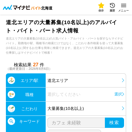
北海道
保存
履歴
メニュー
道北エリアの大量募集(10名以上)のアルバイ
ト・バイト・パート求人情報
道北エリアの大量募集(10名以上)の人気バイト・アルバイト・パートを探すならマイナビ
バイト。勤務地や駅、職種等の検索だけではなく、こだわり条件検索を使って大量募集
(10名以上)に関するお仕事を簡単に検索できます。道北エリアの大量募集(10名以上)のお
仕事探しはマイナビバイトで検索！
27
検索結果
件
（最終更新日：2026年8月6日）
エリア/駅
道北エリア
選択してください
選択
職種
大量募集(10名以上)
こだわり
キーワード
検索