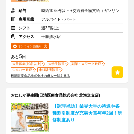
給与
時給1075円以上 +交通費全額支給（ガソリン代も支給）
雇用形態
アルバイト・パート
シフト
週3日以上
アクセス
十勝清水駅
オンライン面接可
5
あと
日
大量募集(10名以上)
大学生歓迎
副業・Ｗワーク歓迎
シルバー歓迎
未経験者歓迎
日清医療食品株式会社の求人一覧を見る
おにしか更生園(日清医療食品株式会社 北海道支店)
【調理補助】業界大手の待遇や各
種割引制度が充実★賞与年2回！研
修制度あり