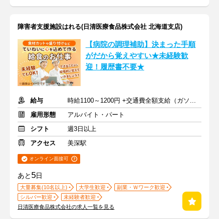
障害者支援施設はれる(日清医療食品株式会社 北海道支店)
【病院の調理補助】決まった手順
がだから覚えやすい★未経験歓
迎！履歴書不要★
給与
時給1100～1200円 +交通費全額支給（ガソリン代も支給）
雇用形態
アルバイト・パート
シフト
週3日以上
アクセス
美深駅
オンライン面接可
5
あと
日
大量募集(10名以上)
大学生歓迎
副業・Ｗワーク歓迎
シルバー歓迎
未経験者歓迎
日清医療食品株式会社の求人一覧を見る