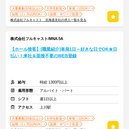
大量募集(10名以上)
大学生歓迎
単発（1日OK）
短期（1ヶ月以内OK）
副業・Ｗワーク歓迎
株式会社フルキャスト 北海道支社の求人一覧を見る
株式会社フルキャスト/MNA-5A
【ホール接客】[職業紹介]単発1日～好きな日でOK★日
払い！来社＆面接不要のWEB登録
給与
時給 1300円以上
雇用形態
アルバイト・パート
シフト
週1日以上
アクセス
上川駅
大量募集(10名以上)
大学生歓迎
単発（1日OK）
短期（1ヶ月以内OK）
副業・Ｗワーク歓迎