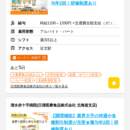
与年2回！研修制度あり
給与
時給1100～1200円 +交通費全額支給（ガソリン代も支給）
雇用形態
アルバイト・パート
シフト
週3日以上
アクセス
近文駅
オンライン面接可
5
あと
日
大量募集(10名以上)
大学生歓迎
副業・Ｗワーク歓迎
シルバー歓迎
未経験者歓迎
日清医療食品株式会社の求人一覧を見る
清水赤十字病院(日清医療食品株式会社 北海道支店)
【調理補助】業界大手の待遇や各
種割引制度が充実★賞与年2回！研
修制度あり