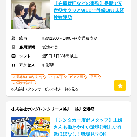
【在庫管理などの事務】長期で安
定◎サクッとWEBで登録OK♪未経
験歓迎◎
給与
時給1200～1400円+交通費支給
雇用形態
派遣社員
シフト
週5日 1日6時間以上
アクセス
御影駅
大量募集(10名以上)
ネイル可
ピアス可
平日
未経験者歓迎
株式会社スタッフサービスの求人一覧を見る
株式会社ホンダレンタリース旭川 旭川空港店
【レンタカー店舗スタッフ】主婦
さんも働きやすい環境◎難しい作
業ほぼなし！職場見学OK