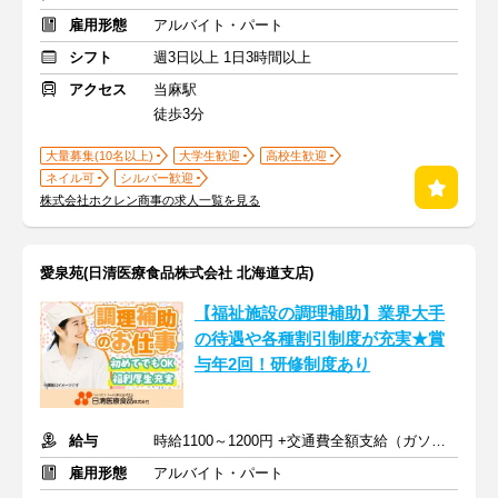
雇用形態
アルバイト・パート
シフト
週3日以上 1日3時間以上
アクセス
当麻駅
徒歩3分
大量募集(10名以上)
大学生歓迎
高校生歓迎
ネイル可
シルバー歓迎
株式会社ホクレン商事の求人一覧を見る
愛泉苑(日清医療食品株式会社 北海道支店)
【福祉施設の調理補助】業界大手
の待遇や各種割引制度が充実★賞
与年2回！研修制度あり
給与
時給1100～1200円 +交通費全額支給（ガソリン代も支給）
雇用形態
アルバイト・パート