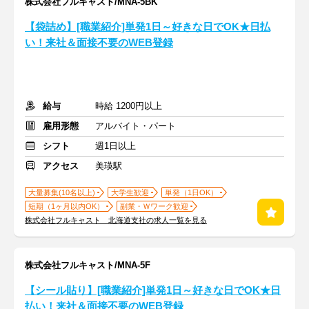
株式会社フルキャスト/MNA-5BK
【袋詰め】[職業紹介]単発1日～好きな日でOK★日払
い！来社＆面接不要のWEB登録
給与
時給 1200円以上
雇用形態
アルバイト・パート
シフト
週1日以上
アクセス
美瑛駅
大量募集(10名以上)
大学生歓迎
単発（1日OK）
短期（1ヶ月以内OK）
副業・Ｗワーク歓迎
株式会社フルキャスト 北海道支社の求人一覧を見る
株式会社フルキャスト/MNA-5F
【シール貼り】[職業紹介]単発1日～好きな日でOK★日
払い！来社＆面接不要のWEB登録