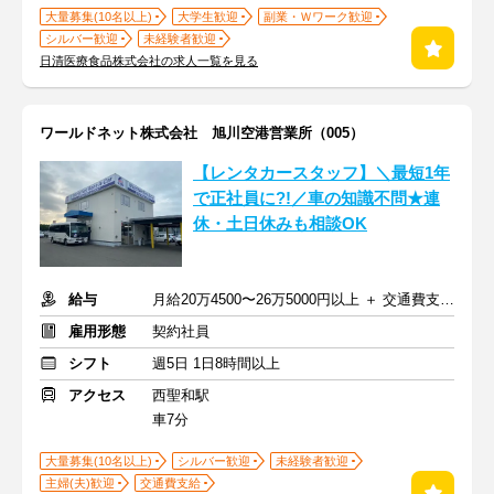
大量募集(10名以上)
大学生歓迎
副業・Ｗワーク歓迎
シルバー歓迎
未経験者歓迎
日清医療食品株式会社の求人一覧を見る
ワールドネット株式会社 旭川空港営業所（005）
【レンタカースタッフ】＼最短1年
で正社員に?!／車の知識不問★連
休・土日休みも相談OK
給与
月給20万4500〜26万5000円以上 ＋ 交通費支給 ＋ 賞与(年2回)
雇用形態
契約社員
シフト
週5日 1日8時間以上
アクセス
西聖和駅
車7分
大量募集(10名以上)
シルバー歓迎
未経験者歓迎
主婦(夫)歓迎
交通費支給