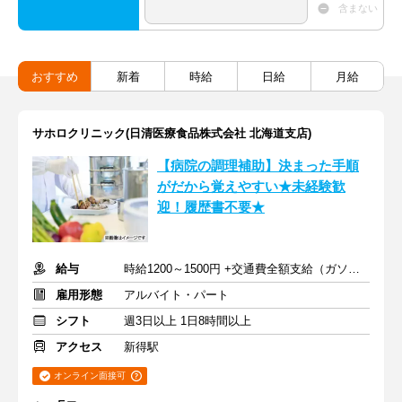
含まない
おすすめ
新着
時給
日給
月給
サホロクリニック(日清医療食品株式会社 北海道支店)
【病院の調理補助】決まった手順
がだから覚えやすい★未経験歓
迎！履歴書不要★
給与
時給1200～1500円 +交通費全額支給（ガソリン代も支給）
雇用形態
アルバイト・パート
シフト
週3日以上 1日8時間以上
アクセス
新得駅
オンライン面接可