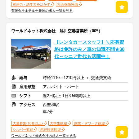
英語力・語学力を活かす
社会保険完備
有限会社ホテル十勝屋の求人一覧を見る
ワールドネット株式会社 旭川空港営業所（005）
【レンタカースタッフ】＼応募資
格は免許のみ／車の知識不問★30
代～シニア世代も活躍中！
給与
時給1110～1210円以上 ＋ 交通費支給
雇用形態
アルバイト・パート
シフト
週2日以上 1日3.5時間以上
アクセス
西聖和駅
車7分
大量募集(10名以上)
大学生歓迎
副業・Ｗワーク歓迎
シルバー歓迎
未経験者歓迎
ワールドネット株式会社の求人一覧を見る