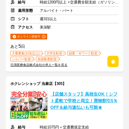
給与
時給1200円以上 +交通費全額支給（ガソリン代も支給）
雇用形態
アルバイト・パート
シフト
週3日以上
アクセス
美深駅
オンライン面接可
5
あと
日
大量募集(10名以上)
大学生歓迎
副業・Ｗワーク歓迎
シルバー歓迎
未経験者歓迎
日清医療食品株式会社の求人一覧を見る
ホクレンショップ 当麻店【305】
【店舗スタッフ】高校生OK！シフ
ト柔軟で学校と両立！買物割引5％
OFF＆給与速払いも可能★
給与
時給1075円＋交通費規定支給