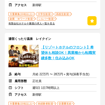
アクセス
新得駅
大量募集(10名以上)
大学生歓迎
高校生歓迎
副業・Ｗワーク歓迎
シルバー歓迎
有限会社ホテル十勝屋の求人一覧を見る
湯宿くったり温泉 レイクイン
【リゾートホテルのフロント】希
望休も相談OK！異業種から転職実
績多数！住み込みOK
給与
月給 22万円 〜 28万円＋賞与(深夜手当含)
雇用形態
正社員
シフト
週5日 1日7時間以上
アクセス
新得駅
大量募集(10名以上)
未経験者歓迎
交通費支給