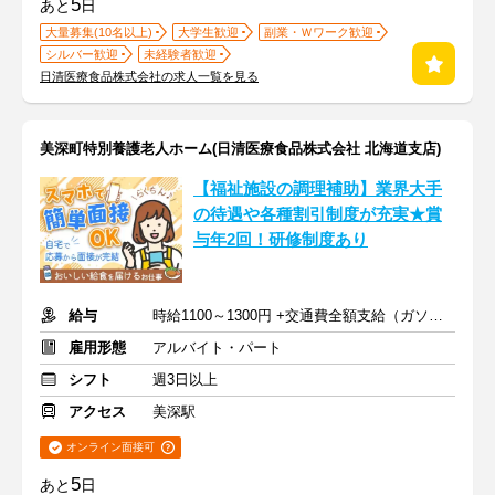
5
あと
日
大量募集(10名以上)
大学生歓迎
副業・Ｗワーク歓迎
シルバー歓迎
未経験者歓迎
日清医療食品株式会社の求人一覧を見る
美深町特別養護老人ホーム(日清医療食品株式会社 北海道支店)
【福祉施設の調理補助】業界大手
の待遇や各種割引制度が充実★賞
与年2回！研修制度あり
給与
時給1100～1300円 +交通費全額支給（ガソリン代も支給）
雇用形態
アルバイト・パート
シフト
週3日以上
アクセス
美深駅
オンライン面接可
5
あと
日