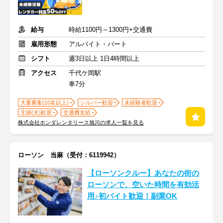
給与
時給1100円～1300円+交通費
雇用形態
アルバイト・パート
シフト
週3日以上 1日4時間以上
アクセス
千代ケ岡駅
車7分
大量募集(10名以上)
シルバー歓迎
未経験者歓迎
主婦(夫)歓迎
交通費支給
株式会社ホンダレンタリース旭川の求人一覧を見る
ローソン 当麻（受付：6119942）
【ローソンクルー】あなたの街の
ローソンで、空いた時間を有効活
用♪初バイト歓迎！副業OK