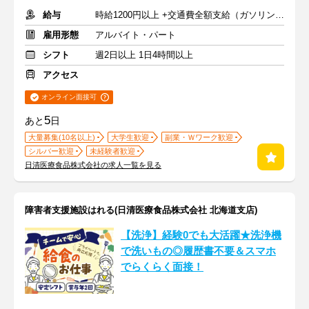
給与
時給1200円以上 +交通費全額支給（ガソリン代も支給）
雇用形態
アルバイト・パート
シフト
週2日以上 1日4時間以上
アクセス
オンライン面接可
5
あと
日
大量募集(10名以上)
大学生歓迎
副業・Ｗワーク歓迎
シルバー歓迎
未経験者歓迎
日清医療食品株式会社の求人一覧を見る
障害者支援施設はれる(日清医療食品株式会社 北海道支店)
【洗浄】経験0でも大活躍★洗浄機
で洗いもの◎履歴書不要＆スマホ
でらくらく面接！