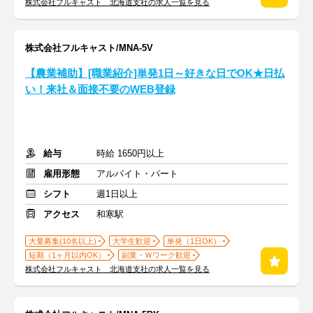
株式会社フルキャスト 北海道支社の求人一覧を見る
株式会社フルキャスト/MNA-5V
【農業補助】[職業紹介]単発1日～好きな日でOK★日払
い！来社＆面接不要のWEB登録
給与
時給 1650円以上
雇用形態
アルバイト・パート
シフト
週1日以上
アクセス
和寒駅
大量募集(10名以上)
大学生歓迎
単発（1日OK）
短期（1ヶ月以内OK）
副業・Ｗワーク歓迎
株式会社フルキャスト 北海道支社の求人一覧を見る