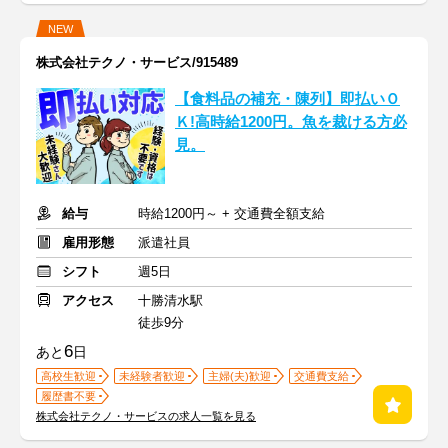
NEW
株式会社テクノ・サービス/915489
【食料品の補充・陳列】即払いＯ
Ｋ!高時給1200円。魚を裁ける方必
見。
給与
時給1200円～ + 交通費全額支給
雇用形態
派遣社員
シフト
週5日
アクセス
十勝清水駅
徒歩9分
6
あと
日
高校生歓迎
未経験者歓迎
主婦(夫)歓迎
交通費支給
履歴書不要
株式会社テクノ・サービスの求人一覧を見る