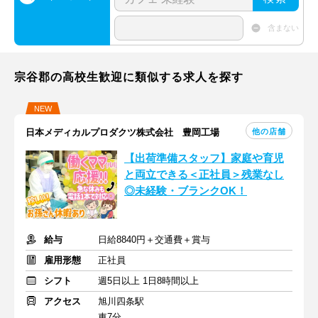
含まない
宗谷郡の高校生歓迎に類似する求人を探す
NEW
他の店舗
日本メディカルプロダクツ株式会社 豊岡工場
【出荷準備スタッフ】家庭や育児
と両立できる＜正社員＞残業なし
◎未経験・ブランクOK！
給与
日給8840円＋交通費＋賞与
雇用形態
正社員
シフト
週5日以上 1日8時間以上
アクセス
旭川四条駅
車7分