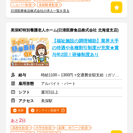
シルバー歓迎
未経験者歓迎
日清医療食品株式会社の求人一覧を見る
美深町特別養護老人ホーム(日清医療食品株式会社 北海道支店)
【福祉施設の調理補助】業界大手
の待遇や各種割引制度が充実★賞
与年2回！研修制度あり
給与
時給1100～1300円 +交通費全額支給（ガソリン代も支給）
雇用形態
アルバイト・パート
シフト
週3日以上
アクセス
美深駅
急募
オンライン面接可
2
あと
日
高校生歓迎
大学生歓迎
副業・Ｗワーク歓迎