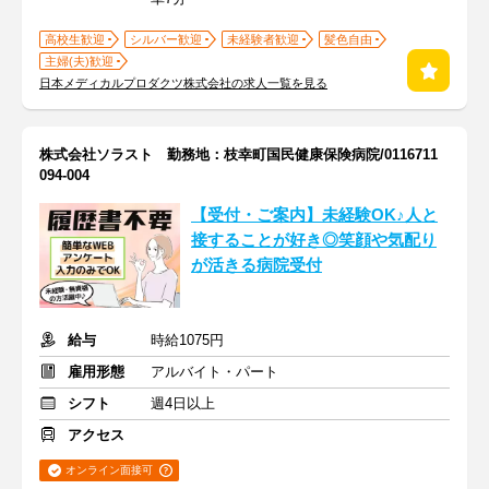
高校生歓迎
シルバー歓迎
未経験者歓迎
髪色自由
主婦(夫)歓迎
日本メディカルプロダクツ株式会社の求人一覧を見る
株式会社ソラスト 勤務地：枝幸町国民健康保険病院/0116711
094-004
【受付・ご案内】未経験OK♪人と
接することが好き◎笑顔や気配り
が活きる病院受付
給与
時給1075円
雇用形態
アルバイト・パート
シフト
週4日以上
アクセス
オンライン面接可