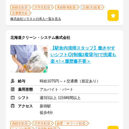
高校生歓迎
大学生歓迎
未経験者歓迎
主婦(夫)歓迎
交通費支給
株式会社ソラストの求人一覧を見る
北海道クリーン・システム株式会社
【駅舎内清掃スタッフ】働きやす
いシフト◎[制服2着貸与]で洗濯も
楽々!＜履歴書不要＞
給与
時給1075円～＋交通費（規定あり）
雇用形態
アルバイト・パート
シフト
週3日以上 1日6時間以上
アクセス
新得駅
徒歩4分
高校生歓迎
大学生歓迎
副業・Ｗワーク歓迎