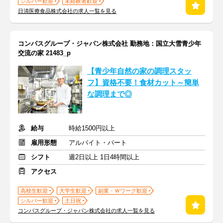
シルバー歓迎
未経験者歓迎
日清医療食品株式会社の求人一覧を見る
コンパスグループ・ジャパン株式会社 勤務地：国立大雪青少年
交流の家 21483_p
【青少年自然の家の調理スタッ
フ】資格不要！食材カット～簡単
な調理まで◎
給与
時給1500円以上
雇用形態
アルバイト・パート
シフト
週2日以上 1日4時間以上
アクセス
高校生歓迎
大学生歓迎
副業・Ｗワーク歓迎
シルバー歓迎
土日祝
コンパスグループ・ジャパン株式会社の求人一覧を見る