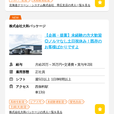
シルバー歓迎
未経験者歓迎
北海道クリーン・システム株式会社 帯広支店の求人一覧を見る
NEW
株式会社大和パッケージ
【企画・提案】未経験の方大歓迎
◎ノルマなし土日祝休み！既存の
お客様ばかりですよ
給与
月給20万～35万円+交通費＋賞与年2回
雇用形態
正社員
シフト
週5日以上 1日8時間以上
アクセス
西御料駅
車13分
高校生歓迎
ピアス可
未経験者歓迎
髪色自由
主婦(夫)歓迎
株式会社大和パッケージの求人一覧を見る