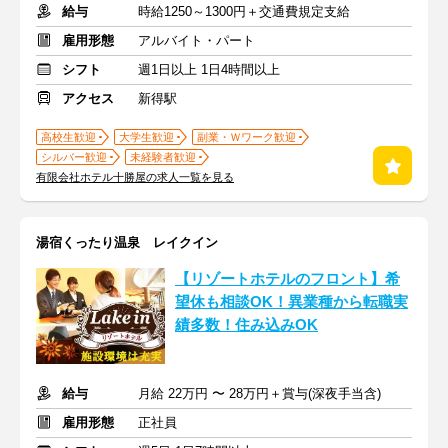
給与
時給1250～1300円＋交通費規定支給
雇用形態
アルバイト・パート
シフト
週1日以上 1日4時間以上
アクセス
新得駅
高校生歓迎
大学生歓迎
副業・Ｗワーク歓迎
シルバー歓迎
未経験者歓迎
有限会社ホテル十勝屋の求人一覧を見る
湯宿くったり温泉 レイクイン
【リゾートホテルのフロント】希
望休も相談OK！異業種から転職実
績多数！住み込みOK
給与
月給 22万円 〜 28万円＋賞与(深夜手当含)
雇用形態
正社員