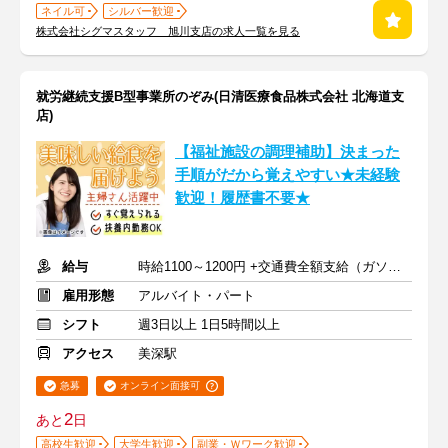
ネイル可
シルバー歓迎
株式会社シグマスタッフ 旭川支店の求人一覧を見る
就労継続支援B型事業所のぞみ(日清医療食品株式会社 北海道支
店)
【福祉施設の調理補助】決まった
手順がだから覚えやすい★未経験
歓迎！履歴書不要★
給与
時給1100～1200円 +交通費全額支給（ガソリン代も支給）
雇用形態
アルバイト・パート
シフト
週3日以上 1日5時間以上
アクセス
美深駅
急募
オンライン面接可
2
あと
日
高校生歓迎
大学生歓迎
副業・Ｗワーク歓迎