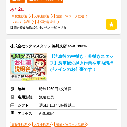
2
あと
日
高校生歓迎
大学生歓迎
副業・Ｗワーク歓迎
シルバー歓迎
未経験者歓迎
日清医療食品株式会社の求人一覧を見る
株式会社シグマスタッフ 旭川支店/as-k1340961
【洗車後の中拭き・外拭きスタッ
フ】洗車後の拭き作業や車内清掃
がメインのお仕事です！
給与
時給1250円+交通費
雇用形態
派遣社員
シフト
週5日 1日7.5時間以上
アクセス
西聖和駅
高校生歓迎
大学生歓迎
副業・Ｗワーク歓迎