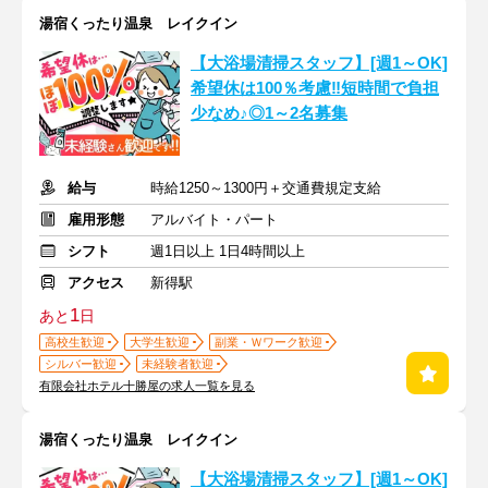
湯宿くったり温泉 レイクイン
【大浴場清掃スタッフ】[週1～OK]
希望休は100％考慮‼短時間で負担
少なめ♪◎1～2名募集
給与
時給1250～1300円＋交通費規定支給
雇用形態
アルバイト・パート
シフト
週1日以上 1日4時間以上
アクセス
新得駅
1
あと
日
高校生歓迎
大学生歓迎
副業・Ｗワーク歓迎
シルバー歓迎
未経験者歓迎
有限会社ホテル十勝屋の求人一覧を見る
湯宿くったり温泉 レイクイン
【大浴場清掃スタッフ】[週1～OK]