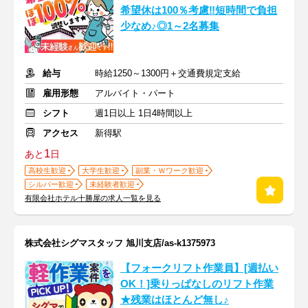
希望休は100％考慮‼短時間で負担
少なめ♪◎1～2名募集
給与
時給1250～1300円＋交通費規定支給
雇用形態
アルバイト・パート
シフト
週1日以上 1日4時間以上
アクセス
新得駅
1
あと
日
高校生歓迎
大学生歓迎
副業・Ｗワーク歓迎
シルバー歓迎
未経験者歓迎
有限会社ホテル十勝屋の求人一覧を見る
株式会社シグマスタッフ 旭川支店/as-k1375973
【フォークリフト作業員】[週払い
OK！]乗りっぱなしのリフト作業
★残業はほとんど無し♪