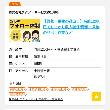
NEW
株式会社テクノ・サービス/915606
【野菜・果物の品出し】時給1200
円でしっかり収入確保!野菜・果物
の品出し作業など
給与
時給1200円～ + 交通費全額支給
雇用形態
派遣社員
シフト
週5日
アクセス
十勝清水駅
徒歩9分
6
あと
日
高校生歓迎
未経験者歓迎
主婦(夫)歓迎
交通費支給
履歴書不要
株式会社テクノ・サービスの求人一覧を見る