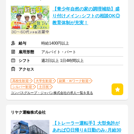
【青少年自然の家の調理補助】盛
り付けメイン♪シフトの相談OK◎
教育体制が充実！
給与
時給1400円以上
雇用形態
アルバイト・パート
シフト
週2日以上 1日4時間以上
アクセス
高校生歓迎
大学生歓迎
副業・Ｗワーク歓迎
シルバー歓迎
土日祝
コンパスグループ・ジャパン株式会社の求人一覧を見る
リヤク運輸株式会社
【トレーラー運転手】大型免許が
あれば◎⽇帰り&日勤のみ♪月給30