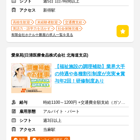
シフト
週5日 1日7時間以上
アクセス
新得駅
高校生歓迎
未経験者歓迎
交通費支給
英語力・語学力を活かす
社会保険完備
有限会社ホテル十勝屋の求人一覧を見る
愛泉苑(日清医療食品株式会社 北海道支店)
【福祉施設の調理補助】業界大手
の待遇や各種割引制度が充実★賞
与年2回！研修制度あり
給与
時給1100～1200円 +交通費全額支給（ガソリン代も支給）
雇用形態
アルバイト・パート
シフト
週3日以上
アクセス
当麻駅
急募
オンライン面接可