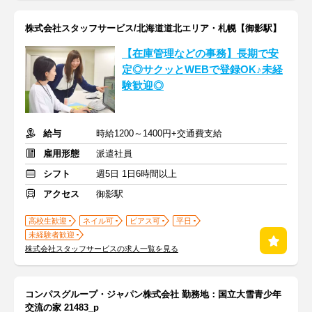
株式会社スタッフサービス/北海道道北エリア・札幌【御影駅】
【在庫管理などの事務】長期で安
定◎サクッとWEBで登録OK♪未経
験歓迎◎
給与
時給1200～1400円+交通費支給
雇用形態
派遣社員
シフト
週5日 1日6時間以上
アクセス
御影駅
高校生歓迎
ネイル可
ピアス可
平日
未経験者歓迎
株式会社スタッフサービスの求人一覧を見る
コンパスグループ・ジャパン株式会社 勤務地：国立大雪青少年
交流の家 21483_p