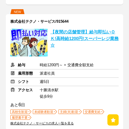
NEW
株式会社テクノ・サービス/915644
【夜間の店舗管理】給与即払いＯ
Ｋ!高時給1200円!スーパーレジ業務
☆
給与
時給1200円～ + 交通費全額支給
雇用形態
派遣社員
シフト
週5日
アクセス
十勝清水駅
徒歩9分
6
あと
日
高校生歓迎
未経験者歓迎
主婦(夫)歓迎
交通費支給
履歴書不要
株式会社テクノ・サービスの求人一覧を見る