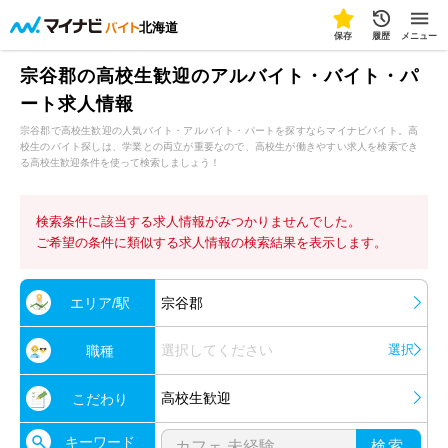
北海道
保存
履歴
メニュー
宗谷郡の高校生歓迎のアルバイト・バイト・パ
ート求人情報
宗谷郡で高校生歓迎の人気バイト・アルバイト・パートを探すならマイナビバイト。高
校生のバイト探しは、学業との両立が重要なので、高校生が働きやすい求人を検索でき
る高校生歓迎条件を使って検索しましょう！
検索条件に該当する求人情報がみつかりませんでした。
ご希望の条件に類似する求人情報の検索結果を表示します。
エリア/駅
宗谷郡
選択してください
選択
職種
高校生歓迎
こだわり
キーワード
検索