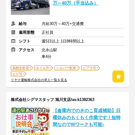
万～40万（手当込み）
給与
月給30万～40万+交通費
雇用形態
正社員
シフト
週5日以上 1日8時間以上
アクセス
北永山駅
車4分
高校生歓迎
ネイル可
シルバー歓迎
ピアス可
ヒゲ可
リヤク運輸株式会社の求人一覧を見る
株式会社シグマスタッフ 旭川支店/as-k1382363
【倉庫内でのきのこ育成補助】日
曜休みのもくもく作業です！短時
間なのでWワークも可能♪