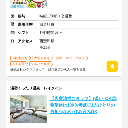
給与
時給1700円+交通費
雇用形態
派遣社員
シフト
1日7時間以上
アクセス
西聖和駅
車13分
高校生歓迎
大学生歓迎
副業・Ｗワーク歓迎
ネイル可
シルバー歓迎
株式会社シグマスタッフ 旭川支店の求人一覧を見る
湯宿くったり温泉 レイクイン
【客室清掃スタッフ】[週1～OK◎]
希望休は100％考慮◎1人ひとりの
負担少なめ♪住み込みOK