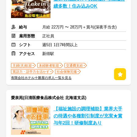
績多数！住み込みOK
給与
月給 22万円 〜 28万円＋賞与(深夜手当含)
雇用形態
正社員
シフト
週5日 1日7時間以上
アクセス
新得駅
主婦(夫)歓迎
未経験者歓迎
交通費支給
英語力・語学力を活かす
社会保険完備
有限会社ホテル十勝屋の求人一覧を見る
愛泉苑(日清医療食品株式会社 北海道支店)
【福祉施設の調理補助】業界大手
の待遇や各種割引制度が充実★賞
与年2回！研修制度あり