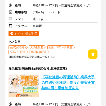
給与
時給1100～1200円 +交通費全額支給（ガソリン代も支給）
雇用形態
アルバイト・パート
シフト
週3日以上
アクセス
当麻駅
オンライン面接可
5
あと
日
主婦(夫)歓迎
大学生歓迎
副業・Ｗワーク歓迎
シルバー歓迎
未経験者歓迎
日清医療食品株式会社の求人一覧を見る
愛泉苑(日清医療食品株式会社 北海道支店)
【福祉施設の調理補助】業界大手
の待遇や各種割引制度が充実★賞
与年2回！研修制度あり
給与
時給1100～1200円 +交通費全額支給（ガソリン代も支給）