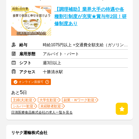
【調理補助】業界大手の待遇や各
種割引制度が充実★賞与年2回！研
修制度あり
給与
時給1075円以上 +交通費全額支給（ガソリン代も支給）
雇用形態
アルバイト・パート
シフト
週3日以上
アクセス
十勝清水駅
オンライン面接可
5
あと
日
主婦(夫)歓迎
大学生歓迎
副業・Ｗワーク歓迎
シルバー歓迎
未経験者歓迎
日清医療食品株式会社の求人一覧を見る
リヤク運輸株式会社