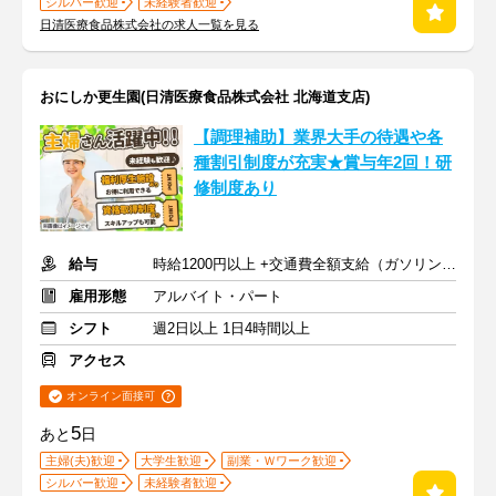
シルバー歓迎
未経験者歓迎
日清医療食品株式会社の求人一覧を見る
おにしか更生園(日清医療食品株式会社 北海道支店)
【調理補助】業界大手の待遇や各
種割引制度が充実★賞与年2回！研
修制度あり
給与
時給1200円以上 +交通費全額支給（ガソリン代も支給）
雇用形態
アルバイト・パート
シフト
週2日以上 1日4時間以上
アクセス
オンライン面接可
5
あと
日
主婦(夫)歓迎
大学生歓迎
副業・Ｗワーク歓迎
シルバー歓迎
未経験者歓迎