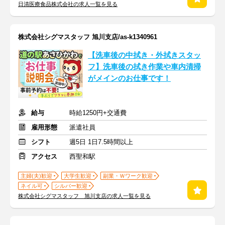
日清医療食品株式会社の求人一覧を見る
株式会社シグマスタッフ 旭川支店/as-k1340961
【洗車後の中拭き・外拭きスタッ
フ】洗車後の拭き作業や車内清掃
がメインのお仕事です！
給与
時給1250円+交通費
雇用形態
派遣社員
シフト
週5日 1日7.5時間以上
アクセス
西聖和駅
主婦(夫)歓迎
大学生歓迎
副業・Ｗワーク歓迎
ネイル可
シルバー歓迎
株式会社シグマスタッフ 旭川支店の求人一覧を見る