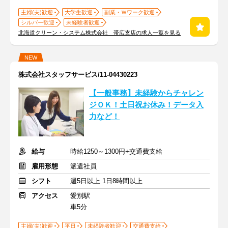
主婦(夫)歓迎
大学生歓迎
副業・Ｗワーク歓迎
シルバー歓迎
未経験者歓迎
北海道クリーン・システム株式会社 帯広支店の求人一覧を見る
NEW
株式会社スタッフサービス/11-04430223
【一般事務】未経験からチャレン
ジＯＫ！土日祝お休み！データ入
力など！
給与
時給1250～1300円+交通費支給
雇用形態
派遣社員
シフト
週5日以上 1日8時間以上
アクセス
愛別駅
車5分
主婦(夫)歓迎
平日
未経験者歓迎
交通費支給