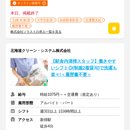
オンライン面接可
本日、掲載終了
主婦(夫)歓迎
大学生歓迎
未経験者歓迎
交通費支給
履歴書不要
株式会社ソラストの求人一覧を見る
北海道クリーン・システム株式会社
【駅舎内清掃スタッフ】働きやす
いシフト◎[制服2着貸与]で洗濯も
楽々!＜履歴書不要＞
給与
時給1075円～＋交通費（規定あり）
雇用形態
アルバイト・パート
シフト
週3日以上 1日6時間以上
アクセス
新得駅
徒歩4分