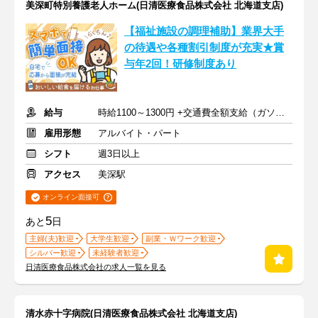
美深町特別養護老人ホーム(日清医療食品株式会社 北海道支店)
【福祉施設の調理補助】業界大手
の待遇や各種割引制度が充実★賞
与年2回！研修制度あり
給与
時給1100～1300円 +交通費全額支給（ガソリン代も支給）
雇用形態
アルバイト・パート
シフト
週3日以上
アクセス
美深駅
オンライン面接可
5
あと
日
主婦(夫)歓迎
大学生歓迎
副業・Ｗワーク歓迎
シルバー歓迎
未経験者歓迎
日清医療食品株式会社の求人一覧を見る
清水赤十字病院(日清医療食品株式会社 北海道支店)