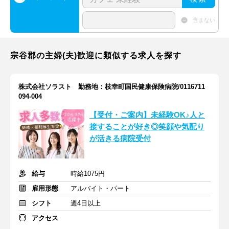
含まない
宗谷郡の主婦(夫)歓迎に類似する求人を探す
株式会社ソラスト 勤務地：枝幸町国民健康保険病院/0116711
094-004
【受付・ご案内】未経験OK♪人と
接することが好き◎笑顔や気配り
が活きる病院受付
給与
時給1075円
雇用形態
アルバイト・パート
シフト
週4日以上
アクセス