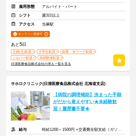
雇用形態
アルバイト・パート
シフト
週3日以上
アクセス
当麻駅
オンライン面接可
5
あと
日
主婦(夫)歓迎
大学生歓迎
副業・Ｗワーク歓迎
シルバー歓迎
未経験者歓迎
日清医療食品株式会社の求人一覧を見る
サホロクリニック(日清医療食品株式会社 北海道支店)
【病院の調理補助】決まった手順
がだから覚えやすい★未経験歓
迎！履歴書不要★
給与
時給1200～1500円 +交通費全額支給（ガソリン代も支給）