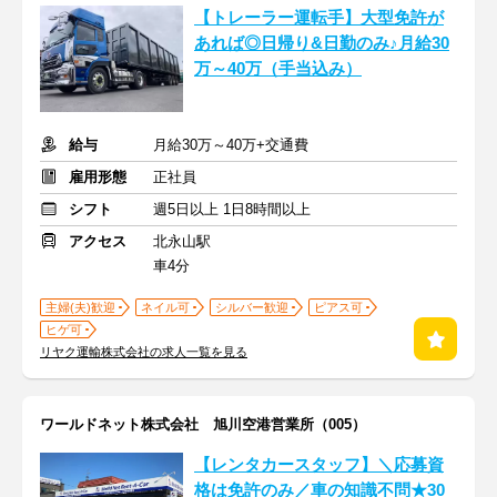
【トレーラー運転手】大型免許が
あれば◎⽇帰り&日勤のみ♪月給30
万～40万（手当込み）
給与
月給30万～40万+交通費
雇用形態
正社員
シフト
週5日以上 1日8時間以上
アクセス
北永山駅
車4分
主婦(夫)歓迎
ネイル可
シルバー歓迎
ピアス可
ヒゲ可
リヤク運輸株式会社の求人一覧を見る
ワールドネット株式会社 旭川空港営業所（005）
【レンタカースタッフ】＼応募資
格は免許のみ／車の知識不問★30