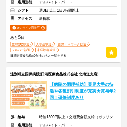
雇用形態
アルバイト・パート
シフト
週3日以上 1日8時間以上
アクセス
新得駅
オンライン面接可
5
あと
日
主婦(夫)歓迎
大学生歓迎
副業・Ｗワーク歓迎
シルバー歓迎
未経験者歓迎
日清医療食品株式会社の求人一覧を見る
遠別町立国保病院(日清医療食品株式会社 北海道支店)
【病院の調理補助】業界大手の待
遇や各種割引制度が充実★賞与年2
回！研修制度あり
給与
時給1300円以上 +交通費全額支給（ガソリン代も支給）
雇用形態
アルバイト・パート