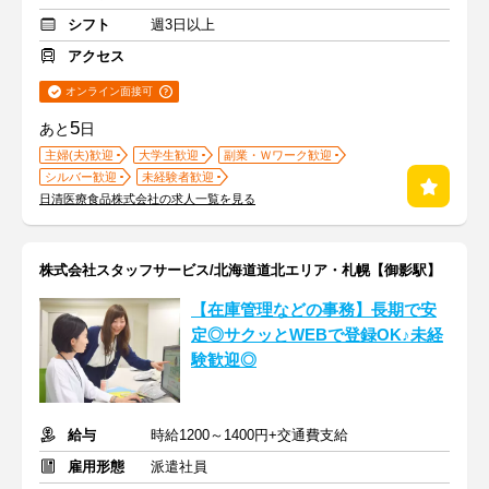
シフト
週3日以上
アクセス
オンライン面接可
5
あと
日
主婦(夫)歓迎
大学生歓迎
副業・Ｗワーク歓迎
シルバー歓迎
未経験者歓迎
日清医療食品株式会社の求人一覧を見る
株式会社スタッフサービス/北海道道北エリア・札幌【御影駅】
【在庫管理などの事務】長期で安
定◎サクッとWEBで登録OK♪未経
験歓迎◎
給与
時給1200～1400円+交通費支給
雇用形態
派遣社員