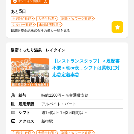
オンライン面接可
5
あと
日
主婦(夫)歓迎
大学生歓迎
副業・Ｗワーク歓迎
シルバー歓迎
未経験者歓迎
日清医療食品株式会社の求人一覧を見る
湯宿くったり温泉 レイクイン
【レストランスタッフ】＜履歴書
不要＞朝or夜…シフトは柔軟に対
応◎定着率◎
給与
時給1200円～※交通費支給
雇用形態
アルバイト・パート
シフト
週1日以上 1日3.5時間以上
アクセス
新得駅
主婦(夫)歓迎
大学生歓迎
副業・Ｗワーク歓迎