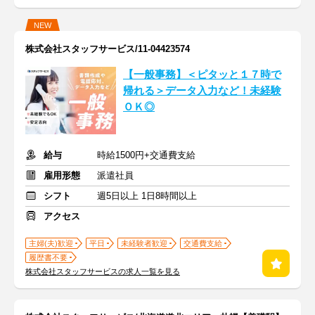
NEW
株式会社スタッフサービス/11-04423574
【一般事務】＜ピタッと１７時で
帰れる＞データ入力など！未経験
ＯＫ◎
給与
時給1500円+交通費支給
雇用形態
派遣社員
シフト
週5日以上 1日8時間以上
アクセス
主婦(夫)歓迎
平日
未経験者歓迎
交通費支給
履歴書不要
株式会社スタッフサービスの求人一覧を見る