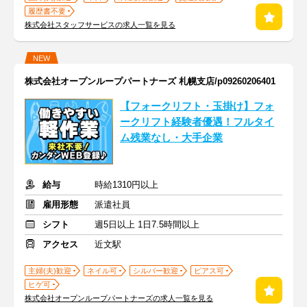
履歴書不要
株式会社スタッフサービスの求人一覧を見る
NEW
株式会社オープンループパートナーズ 札幌支店/p09260206401
【フォークリフト・玉掛け】フォ
ークリフト経験者優遇！フルタイ
ム残業なし・大手企業
給与
時給1310円以上
雇用形態
派遣社員
シフト
週5日以上 1日7.5時間以上
アクセス
近文駅
主婦(夫)歓迎
ネイル可
シルバー歓迎
ピアス可
ヒゲ可
株式会社オープンループパートナーズの求人一覧を見る