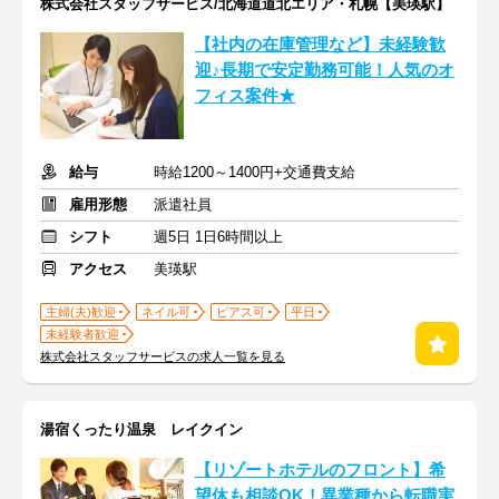
株式会社スタッフサービス/北海道道北エリア・札幌【美瑛駅】
【社内の在庫管理など】未経験歓
迎♪長期で安定勤務可能！人気のオ
フィス案件★
給与
時給1200～1400円+交通費支給
雇用形態
派遣社員
シフト
週5日 1日6時間以上
アクセス
美瑛駅
主婦(夫)歓迎
ネイル可
ピアス可
平日
未経験者歓迎
株式会社スタッフサービスの求人一覧を見る
湯宿くったり温泉 レイクイン
【リゾートホテルのフロント】希
望休も相談OK！異業種から転職実