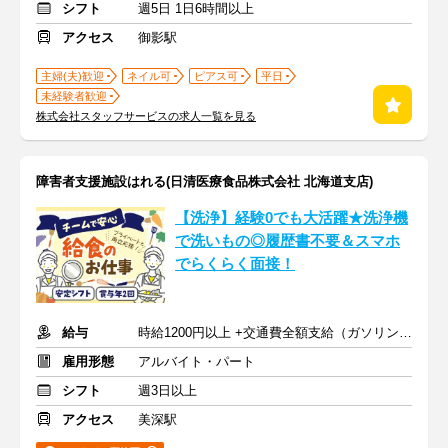
シフト
週5日 1日6時間以上
アクセス
御影駅
主婦(夫)歓迎
ネイル可
ピアス可
平日
未経験者歓迎
株式会社スタッフサービスの求人一覧を見る
障害者支援施設はれる(日清医療食品株式会社 北海道支店)
【洗浄】経験0でも大活躍★洗浄機
で洗いもの◎履歴書不要＆スマホ
でらくらく面接！
給与
時給1200円以上 +交通費全額支給（ガソリン代も支給）
雇用形態
アルバイト・パート
シフト
週3日以上
アクセス
美深駅