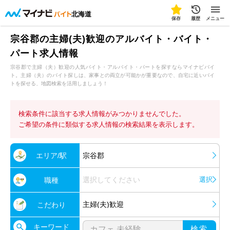
北海道
保存
履歴
メニュー
宗谷郡の主婦(夫)歓迎のアルバイト・バイト・
パート求人情報
宗谷郡で主婦（夫）歓迎の人気バイト・アルバイト・パートを探すならマイナビバイ
ト。主婦（夫）のバイト探しは、家事との両立が可能かが重要なので、自宅に近いバイ
トを探せる、地図検索を活用しましょう！
検索条件に該当する求人情報がみつかりませんでした。
ご希望の条件に類似する求人情報の検索結果を表示します。
エリア/駅
宗谷郡
選択してください
選択
職種
主婦(夫)歓迎
こだわり
キーワード
検索