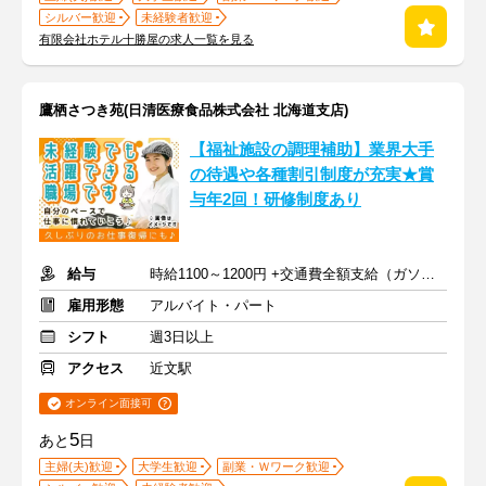
シルバー歓迎
未経験者歓迎
有限会社ホテル十勝屋の求人一覧を見る
鷹栖さつき苑(日清医療食品株式会社 北海道支店)
【福祉施設の調理補助】業界大手
の待遇や各種割引制度が充実★賞
与年2回！研修制度あり
給与
時給1100～1200円 +交通費全額支給（ガソリン代も支給）
雇用形態
アルバイト・パート
シフト
週3日以上
アクセス
近文駅
オンライン面接可
5
あと
日
主婦(夫)歓迎
大学生歓迎
副業・Ｗワーク歓迎