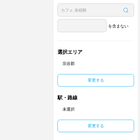
を含まない
選択エリア
宗谷郡
変更する
駅・路線
未選択
変更する