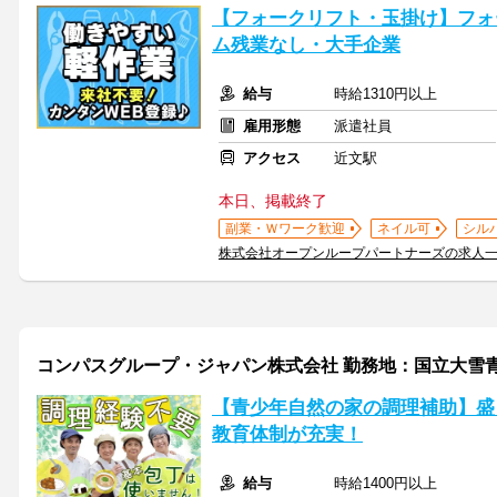
【フォークリフト・玉掛け】フォ
ム残業なし・大手企業
給与
時給1310円以上
雇用形態
派遣社員
アクセス
近文駅
本日、掲載終了
副業・Ｗワーク歓迎
ネイル可
シル
株式会社オープンループパートナーズの求人
コンパスグループ・ジャパン株式会社 勤務地：国立大雪青少年
【青少年自然の家の調理補助】盛
教育体制が充実！
給与
時給1400円以上