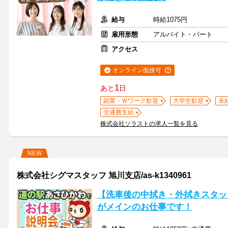
給与
時給1075円
雇用形態
アルバイト・パート
アクセス
オンライン面接可
1
あと
日
副業・Ｗワーク歓迎
大学生歓迎
未
交通費支給
株式会社ソラストの求人一覧を見る
NEW
株式会社シグマスタッフ 旭川支店/as-k1340961
【洗車後の中拭き・外拭きスタッ
がメインのお仕事です！