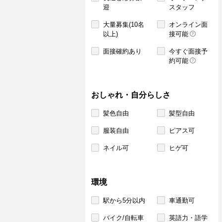
迎
スタッフ
大量募集(10名
オンライン面
以上)
接可能
面接確約あり
今すぐ面接予
約可能
おしゃれ・自分らしさ
髪色自由
髪型自由
服装自由
ピアス可
ネイル可
ヒゲ可
環境
駅から5分以内
車通勤可
バイク/自転車
英語力・語学