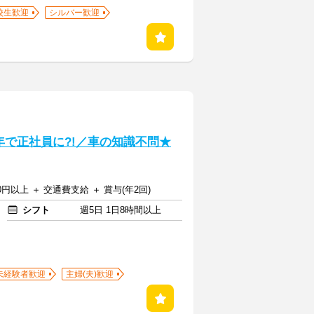
校生歓迎
シルバー歓迎
年で正社員に?!／車の知識不問★
00円以上 ＋ 交通費支給 ＋ 賞与(年2回)
シフト
週5日 1日8時間以上
未経験者歓迎
主婦(夫)歓迎