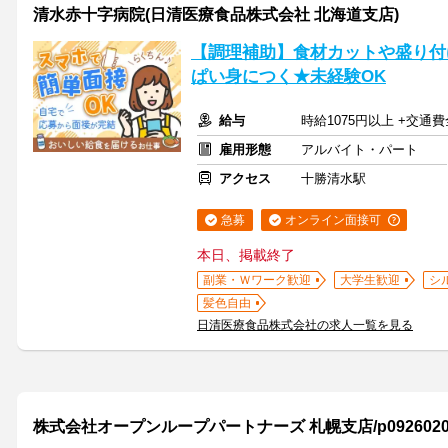
清水赤十字病院(日清医療食品株式会社 北海道支店)
【調理補助】食材カットや盛り付
ぱい身につく★未経験OK
給与
時給1075円以上 +交
雇用形態
アルバイト・パート
アクセス
十勝清水駅
急募
オンライン面接可
本日、掲載終了
副業・Ｗワーク歓迎
大学生歓迎
シ
髪色自由
日清医療食品株式会社の求人一覧を見る
株式会社オープンループパートナーズ 札幌支店/p09260206