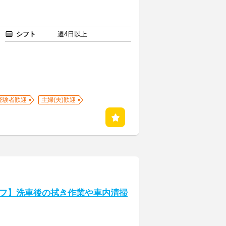
シフト
週4日以上
経験者歓迎
主婦(夫)歓迎
フ】洗車後の拭き作業や車内清掃