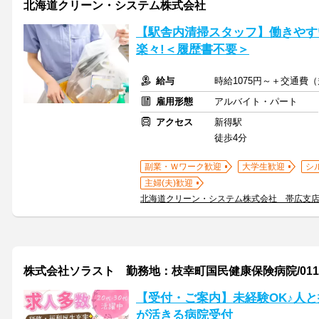
北海道クリーン・システム株式会社
【駅舎内清掃スタッフ】働きやすい
楽々!＜履歴書不要＞
給与
時給1075円～＋交通費
雇用形態
アルバイト・パート
アクセス
新得駅
徒歩4分
副業・Ｗワーク歓迎
大学生歓迎
シ
主婦(夫)歓迎
北海道クリーン・システム株式会社 帯広支
株式会社ソラスト 勤務地：枝幸町国民健康保険病院/011671
【受付・ご案内】未経験OK♪人
が活きる病院受付