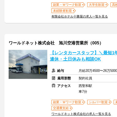
副業・Ｗワーク歓迎
大学生歓迎
高
未経験者歓迎
有限会社ホテル十勝屋の求人一覧を見る
ワールドネット株式会社 旭川空港営業所（005）
【レンタカースタッフ】＼最短1
連休・土日休みも相談OK
給与
月給20万4500〜26万50
雇用形態
契約社員
アクセス
西聖和駅
車7分
副業・Ｗワーク歓迎
シルバー歓迎
交通費支給
ワールドネット株式会社の求人一覧を見る