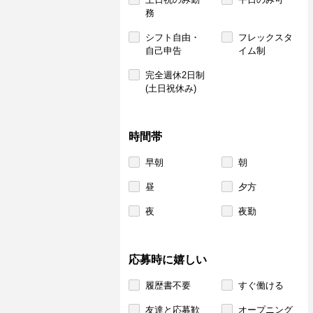
務
シフト自由・
フレックスタ
自己申告
イム制
完全週休2日制
(土日祝休み)
時間帯
早朝
朝
昼
夕方
夜
夜勤
応募時に嬉しい
履歴書不要
すぐ働ける
友達と応募歓
オープニング