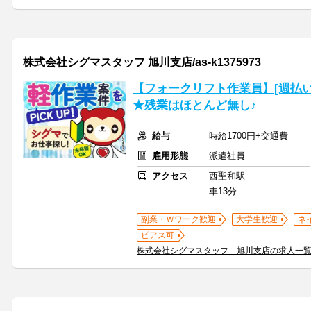
株式会社シグマスタッフ 旭川支店/as-k1375973
【フォークリフト作業員】[週払い
★残業はほとんど無し♪
給与
時給1700円+交通費
雇用形態
派遣社員
アクセス
西聖和駅
車13分
副業・Ｗワーク歓迎
大学生歓迎
ネ
ピアス可
株式会社シグマスタッフ 旭川支店の求人一