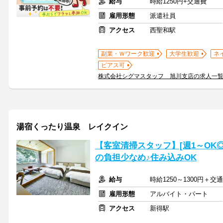
給与
時給1250円+交通費
雇用形態
派遣社員
アクセス
西聖和駅
副業・Ｗワーク歓迎
大学生歓迎
ネ
ピアス可
株式会社シグマスタッフ 旭川支店の求人一
湯宿くったり温泉 レイクイン
【客室清掃スタッフ】[週1～OK◎
の負担少なめ♪住み込みOK
給与
時給1250～1300円＋
雇用形態
アルバイト・パート
アクセス
新得駅