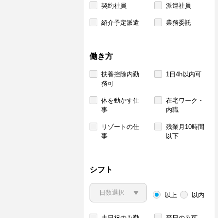
契約社員
派遣社員
紹介予定派遣
業務委託
働き方
扶養控除内勤
1日4h以内可
務可
体を動かす仕
在宅ワーク・
事
内職
リゾートの仕
残業月10時間
事
以下
シフト
以上
以内
土日祝のみ勤
平日のみ可