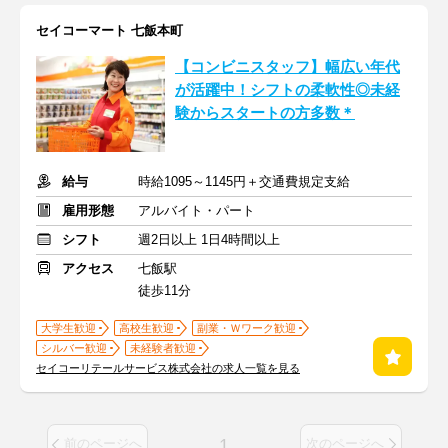
セイコーマート 七飯本町
【コンビニスタッフ】幅広い年代
が活躍中！シフトの柔軟性◎未経
験からスタートの方多数＊
給与
時給1095～1145円＋交通費規定支給
雇用形態
アルバイト・パート
シフト
週2日以上 1日4時間以上
アクセス
七飯駅
徒歩11分
大学生歓迎
高校生歓迎
副業・Ｗワーク歓迎
シルバー歓迎
未経験者歓迎
セイコーリテールサービス株式会社の求人一覧を見る
1
前のページへ
次のページへ