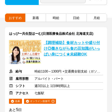
おすすめ
新着
時給
日給
月給
はっぴー共生型ほーむ(日清医療食品株式会社 北海道支店)
【調理補助】食材カットや盛り付
け◎働きながら食の豆知識がいっ
ぱい身につく★未経験OK
給与
時給1100～1300円 +交通費全額支給（ガソリン代も支給）
雇用形態
アルバイト・パート
シフト
週3日以上 1日8時間以上
アクセス
七飯駅
急募
オンライン面接可
5
あと
日