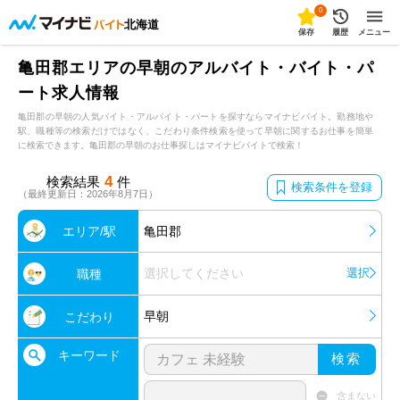
0
北海道
保存
履歴
メニュー
亀田郡エリアの早朝のアルバイト・バイト・パ
ート求人情報
亀田郡の早朝の人気バイト・アルバイト・パートを探すならマイナビバイト。勤務地や
駅、職種等の検索だけではなく、こだわり条件検索を使って早朝に関するお仕事を簡単
に検索できます。亀田郡の早朝のお仕事探しはマイナビバイトで検索！
4
検索結果
件
検索条件を登録
（最終更新日：2026年8月7日）
エリア/駅
亀田郡
選択してください
選択
職種
早朝
こだわり
キーワード
検索
含まない