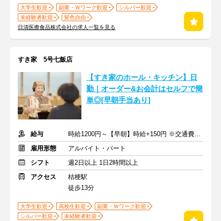
大学生歓迎
副業・Ｗワーク歓迎
シルバー歓迎
未経験者歓迎
髪色自由
日清医療食品株式会社の求人一覧を見る
すき家 5号七飯店
【すき家のホール・キッチン】日
勤｜オーダー&お会計はセルフで簡
単◎[早朝手当あり]
給与
時給1200円～【早朝】時給+150円 ※交通費支給
雇用形態
アルバイト・パート
シフト
週2日以上 1日2時間以上
アクセス
桔梗駅
徒歩13分
大学生歓迎
高校生歓迎
副業・Ｗワーク歓迎
シルバー歓迎
未経験者歓迎