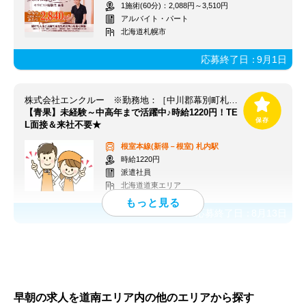
1施術(60分)：2,088円～3,510円
アルバイト・パート
北海道札幌市
応募終了日：
9月1日
株式会社エンクルー ※勤務地：［中川郡幕別町札内共栄町］周辺 / 121_hoka2449_05-73000V
【青果】未経験～中高年まで活躍中♪時給1220円！TE
L面接＆来社不要★
根室本線(新得－根室)
札内駅
時給1220円
派遣社員
北海道道東エリア
応募終了日：
8月13日
早朝の求人を道南エリア内の他のエリアから探す