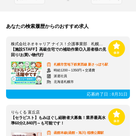
あなたの検索履歴からのおすすめ求人
株式会社ネオキャリア ナイス！介護事業部 札幌支店／SAP
【施設STAFF】高級住宅での補助作業◎入居者様の見
回り/お買い物代行
札幌市営地下鉄東西線
新さっぽろ駅
時給1200～1350円＋交通費
派遣社員
北海道札幌市
応募終了日：
8月31日
りらくる 富丘店
【セラピスト】もみほぐし経験者大募集！業界最高水
準60分2,840円～も可能です！
函館本線(函館－旭川)
稲積公園駅