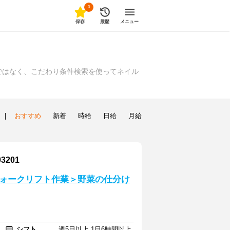
0
保存
履歴
メニュー
ではなく、こだわり条件検索を使ってネイル
|
おすすめ
新着
時給
日給
月給
201
ォークリフト作業＞野菜の仕分け
シフト
週5日以上 1日6時間以上