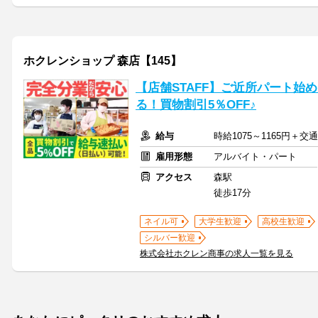
ホクレンショップ 森店【145】
【店舗STAFF】ご近所パート始め
る！買物割引5％OFF♪
給与
時給1075～1165円＋
雇用形態
アルバイト・パート
アクセス
森駅
徒歩17分
ネイル可
大学生歓迎
高校生歓迎
シルバー歓迎
株式会社ホクレン商事の求人一覧を見る