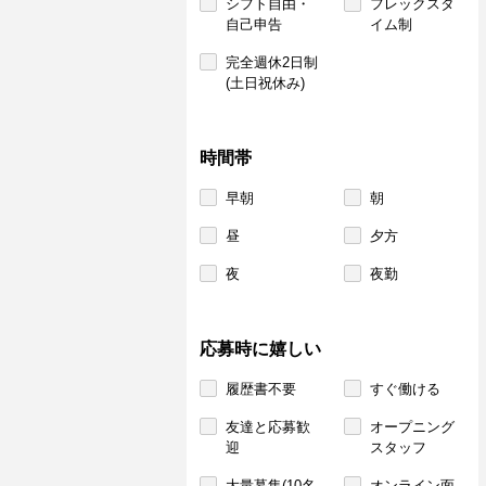
シフト自由・
フレックスタ
自己申告
イム制
完全週休2日制
(土日祝休み)
時間帯
早朝
朝
昼
夕方
夜
夜勤
応募時に嬉しい
履歴書不要
すぐ働ける
友達と応募歓
オープニング
迎
スタッフ
大量募集(10名
オンライン面