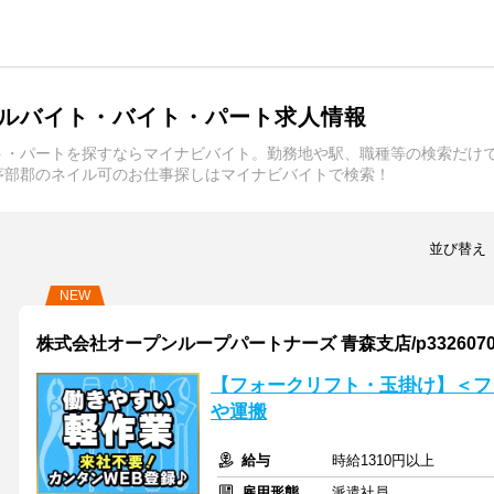
ルバイト・バイト・パート求人情報
ト・パートを探すならマイナビバイト。勤務地や駅、職種等の検索だけ
茅部郡のネイル可のお仕事探しはマイナビバイトで検索！
並び替え
NEW
株式会社オープンループパートナーズ 青森支店/p33260703
【フォークリフト・玉掛け】＜フ
や運搬
給与
時給1310円以上
雇用形態
派遣社員