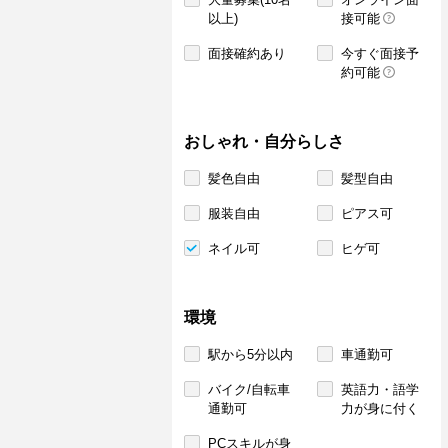
以上)
接可能
面接確約あり
今すぐ面接予
約可能
おしゃれ・自分らしさ
髪色自由
髪型自由
服装自由
ピアス可
ネイル可
ヒゲ可
環境
駅から5分以内
車通勤可
バイク/自転車
英語力・語学
通勤可
力が身に付く
PCスキルが身