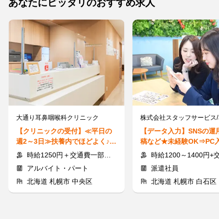
あなたにピッタリのおすすめ求人
大通り耳鼻咽喉科クリニック
【クリニックの受付】≪平日の
【データ入力】SNSの運
週2～3日≫扶養内でほどよく♪大
稿など★未経験OK⇒PC
通駅直結でラクラク通勤！
きれば◎短期OK♪土日休
時給1250円＋交通費一部支給（月2万円まで）
時給1200～1400円+交
アルバイト・パート
派遣社員
北海道 札幌市 中央区
北海道 札幌市 白石区