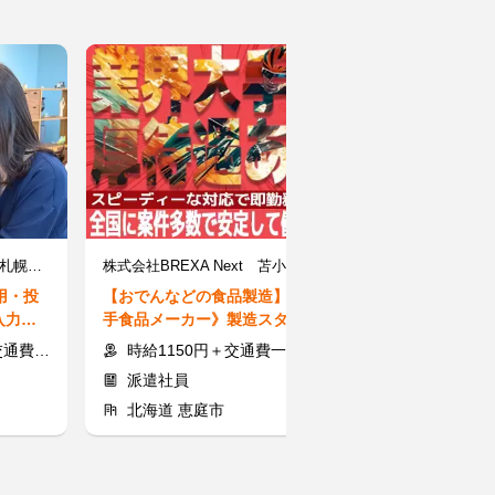
株式会社スタッフサービス/札幌市白石区・札幌【発寒南駅】
株式会社BREXA Next 苫小牧支店 13099-02／E10
用・投
【おでんなどの食品製造】《大
【軽作業】≪日
入力で
手食品メーカー》製造スタッフ
クOK！交通費
み◎
★夜勤で働く！初心者OK！
あり＊千歳駅_H1
通費支給
時給1150円＋交通費一部
時給2000円
派遣社員
派遣社員
北海道 恵庭市
北海道 千歳