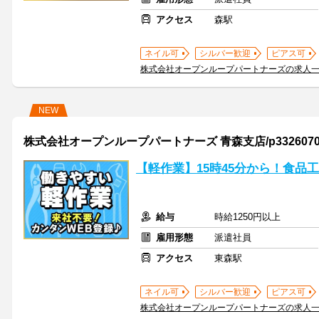
アクセス
森駅
ネイル可
シルバー歓迎
ピアス可
株式会社オープンループパートナーズの求人
NEW
株式会社オープンループパートナーズ 青森支店/p33260701
【軽作業】15時45分から！食品
給与
時給1250円以上
雇用形態
派遣社員
アクセス
東森駅
ネイル可
シルバー歓迎
ピアス可
株式会社オープンループパートナーズの求人