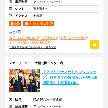
雇用形態
アルバイト・パート
シフト
週3日以上
アクセス
七飯駅
急募
オンライン面接可
5
あと
日
短期（1ヶ月以内OK）
大学生歓迎
副業・Ｗワーク歓迎
シルバー歓迎
未経験者歓迎
日清医療食品株式会社の求人一覧を見る
ファミリーマート 大沼公園インター店
【ファミリーマートのレジスタッ
フ】11月までの短期★30～50代主
婦活躍中！車通勤OK♪
給与
時給1075円＋交通費
雇用形態
アルバイト・パート