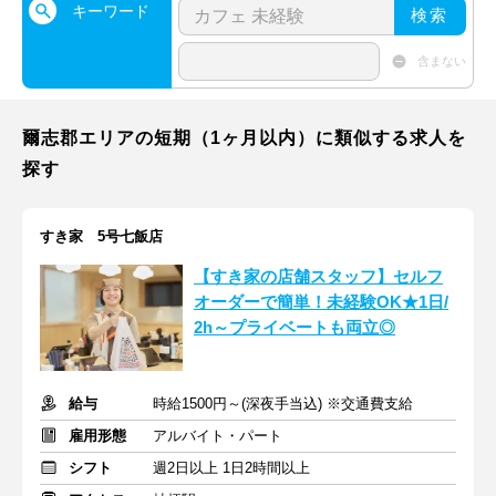
キーワード
検索
含まない
爾志郡エリアの短期（1ヶ月以内）に類似する求人を
探す
すき家 5号七飯店
【すき家の店舗スタッフ】セルフ
オーダーで簡単！未経験OK★1日/
2h～プライベートも両立◎
給与
時給1500円～(深夜手当込) ※交通費支給
雇用形態
アルバイト・パート
シフト
週2日以上 1日2時間以上