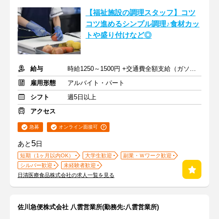
【福祉施設の調理スタッフ】コツ
コツ進めるシンプル調理♪食材カッ
トや盛り付けなど◎
給与
時給1250～1500円 +交通費全額支給（ガソリン代も支給）
雇用形態
アルバイト・パート
シフト
週5日以上
アクセス
急募
オンライン面接可
5
あと
日
短期（1ヶ月以内OK）
大学生歓迎
副業・Ｗワーク歓迎
シルバー歓迎
未経験者歓迎
日清医療食品株式会社の求人一覧を見る
佐川急便株式会社 八雲営業所(勤務先:八雲営業所)