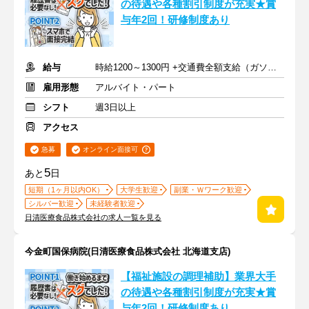
の待遇や各種割引制度が充実★賞
与年2回！研修制度あり
給与
時給1200～1300円 +交通費全額支給（ガソリン代も支給）
雇用形態
アルバイト・パート
シフト
週3日以上
アクセス
急募
オンライン面接可
5
あと
日
短期（1ヶ月以内OK）
大学生歓迎
副業・Ｗワーク歓迎
シルバー歓迎
未経験者歓迎
日清医療食品株式会社の求人一覧を見る
今金町国保病院(日清医療食品株式会社 北海道支店)
【福祉施設の調理補助】業界大手
の待遇や各種割引制度が充実★賞
与年2回！研修制度あり