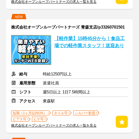
株式会社オープンループパートナーズの求人一覧を見る
NEW
株式会社オープンループパートナーズ 青森支店/p33260701501
【軽作業】15時45分から！食品工
場での軽作業スタッフ！送迎あり
給与
時給1250円以上
雇用形態
派遣社員
シフト
週5日以上 1日7.5時間以上
アクセス
東森駅
短期（1ヶ月以内OK）
ネイル可
シルバー歓迎
ピアス可
ヒゲ可
株式会社オープンループパートナーズの求人一覧を見る