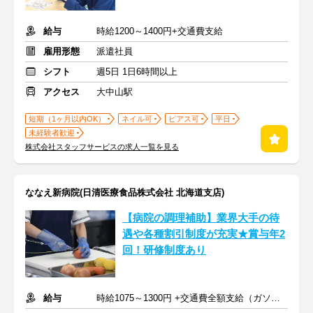
給与
時給1200～1400円+交通費支給
雇用形態
派遣社員
シフト
週5日 1日6時間以上
アクセス
大中山駅
短期（1ヶ月以内OK）
ネイル可
ピアス可
平日
未経験者歓迎
株式会社スタッフサービスの求人一覧を見る
ななえ新病院(日清医療食品株式会社 北海道支店)
【病院の調理補助】業界大手の待
遇や各種割引制度が充実★賞与年2
回！研修制度あり
給与
時給1075～1300円 +交通費全額支給（ガソリン代も支給）