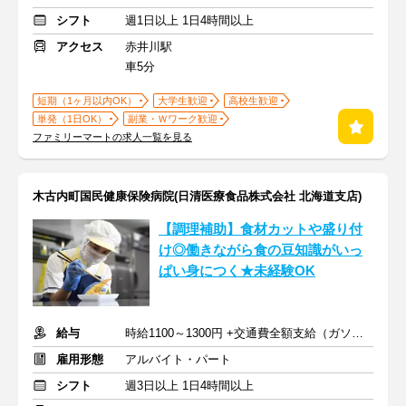
シフト
週1日以上 1日4時間以上
アクセス
赤井川駅
車5分
短期（1ヶ月以内OK）
大学生歓迎
高校生歓迎
単発（1日OK）
副業・Ｗワーク歓迎
ファミリーマートの求人一覧を見る
木古内町国民健康保険病院(日清医療食品株式会社 北海道支店)
【調理補助】食材カットや盛り付
け◎働きながら食の豆知識がいっ
ぱい身につく★未経験OK
給与
時給1100～1300円 +交通費全額支給（ガソリン代も支給）
雇用形態
アルバイト・パート
シフト
週3日以上 1日4時間以上