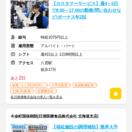
【カスタマーサービス】週4～5日
で8:00～17:00の勤務!問い合わせな
ど!ボーナス年2回
給与
時給1075円以上
雇用形態
アルバイト・パート
シフト
週4日以上 1日8時間以上
アクセス
八雲駅
徒歩17分
2
あと
日
短期（1ヶ月以内OK）
大学生歓迎
未経験者歓迎
主婦(夫)歓迎
交通費支給
佐川急便株式会社の求人一覧を見る
今金町国保病院(日清医療食品株式会社 北海道支店)
【福祉施設の調理補助】業界大手