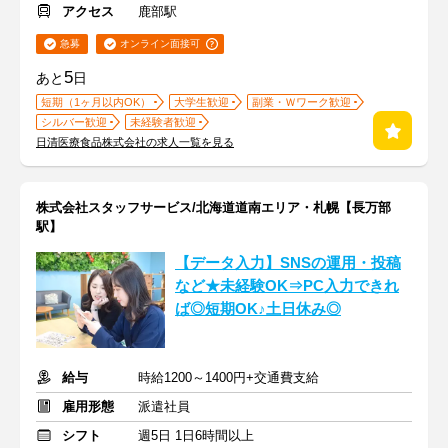
アクセス
鹿部駅
急募
オンライン面接可
5
あと
日
短期（1ヶ月以内OK）
大学生歓迎
副業・Ｗワーク歓迎
シルバー歓迎
未経験者歓迎
日清医療食品株式会社の求人一覧を見る
株式会社スタッフサービス/北海道道南エリア・札幌【長万部
駅】
【データ入力】SNSの運用・投稿
など★未経験OK⇒PC入力できれ
ば◎短期OK♪土日休み◎
給与
時給1200～1400円+交通費支給
雇用形態
派遣社員
シフト
週5日 1日6時間以上