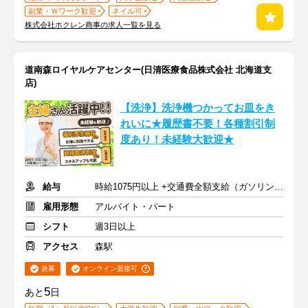
副業・Ｗワーク歓迎
ネイル可
株式会社ホクレン商事の求人一覧を見る
道南森ロイヤルケアセンター(日清医療食品株式会社 北海道支
店)
【洗浄】洗浄機つかってお皿をき
れいに★履歴書不要！各種割引制
度あり！未経験大歓迎★
給与
時給1075円以上 +交通費全額支給（ガソリン代も支給）
雇用形態
アルバイト・パート
シフト
週3日以上
アクセス
森駅
急募
オンライン面接可
5
あと
日