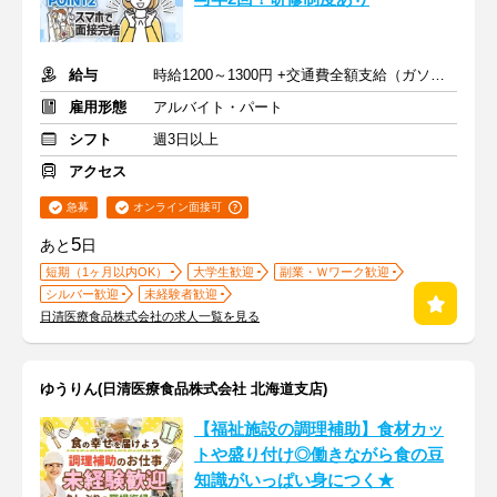
給与
時給1200～1300円 +交通費全額支給（ガソリン代も支給）
雇用形態
アルバイト・パート
シフト
週3日以上
アクセス
急募
オンライン面接可
5
あと
日
短期（1ヶ月以内OK）
大学生歓迎
副業・Ｗワーク歓迎
シルバー歓迎
未経験者歓迎
日清医療食品株式会社の求人一覧を見る
ゆうりん(日清医療食品株式会社 北海道支店)
【福祉施設の調理補助】食材カッ
トや盛り付け◎働きながら食の豆
知識がいっぱい身につく★