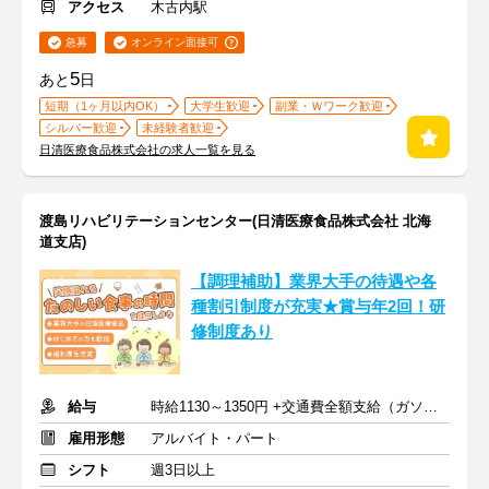
アクセス
木古内駅
急募
オンライン面接可
5
あと
日
短期（1ヶ月以内OK）
大学生歓迎
副業・Ｗワーク歓迎
シルバー歓迎
未経験者歓迎
日清医療食品株式会社の求人一覧を見る
渡島リハビリテーションセンター(日清医療食品株式会社 北海
道支店)
【調理補助】業界大手の待遇や各
種割引制度が充実★賞与年2回！研
修制度あり
給与
時給1130～1350円 +交通費全額支給（ガソリン代も支給）
雇用形態
アルバイト・パート
シフト
週3日以上