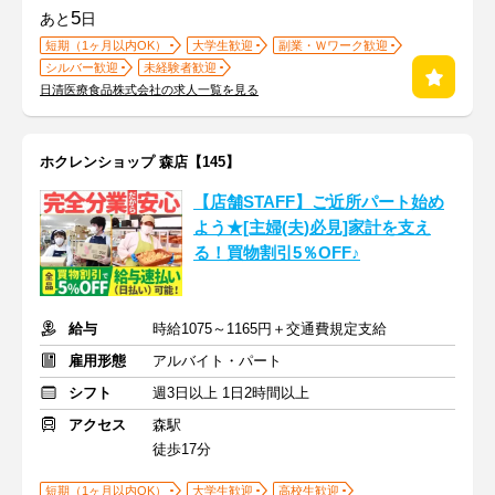
5
あと
日
短期（1ヶ月以内OK）
大学生歓迎
副業・Ｗワーク歓迎
シルバー歓迎
未経験者歓迎
日清医療食品株式会社の求人一覧を見る
ホクレンショップ 森店【145】
【店舗STAFF】ご近所パート始め
よう★[主婦(夫)必見]家計を支え
る！買物割引5％OFF♪
給与
時給1075～1165円＋交通費規定支給
雇用形態
アルバイト・パート
シフト
週3日以上 1日2時間以上
アクセス
森駅
徒歩17分
短期（1ヶ月以内OK）
大学生歓迎
高校生歓迎