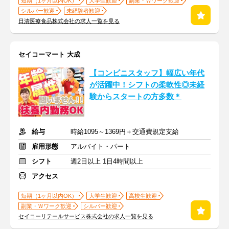
短期（1ヶ月以内OK）
大学生歓迎
副業・Ｗワーク歓迎
シルバー歓迎
未経験者歓迎
日清医療食品株式会社の求人一覧を見る
セイコーマート 大成
【コンビニスタッフ】幅広い年代
が活躍中！シフトの柔軟性◎未経
験からスタートの方多数＊
給与
時給1095～1369円＋交通費規定支給
雇用形態
アルバイト・パート
シフト
週2日以上 1日4時間以上
アクセス
短期（1ヶ月以内OK）
大学生歓迎
高校生歓迎
副業・Ｗワーク歓迎
シルバー歓迎
セイコーリテールサービス株式会社の求人一覧を見る