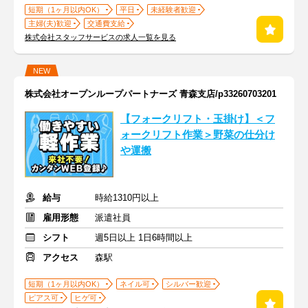
短期（1ヶ月以内OK）
平日
未経験者歓迎
主婦(夫)歓迎
交通費支給
株式会社スタッフサービスの求人一覧を見る
NEW
株式会社オープンループパートナーズ 青森支店/p33260703201
【フォークリフト・玉掛け】＜フ
ォークリフト作業＞野菜の仕分け
や運搬
給与
時給1310円以上
雇用形態
派遣社員
シフト
週5日以上 1日6時間以上
アクセス
森駅
短期（1ヶ月以内OK）
ネイル可
シルバー歓迎
ピアス可
ヒゲ可