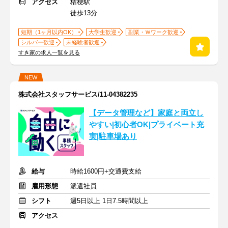
アクセス
桔梗駅
徒歩13分
短期（1ヶ月以内OK）
大学生歓迎
副業・Ｗワーク歓迎
シルバー歓迎
未経験者歓迎
すき家の求人一覧を見る
NEW
株式会社スタッフサービス/11-04382235
【データ管理など】家庭と両立し
やすい|初心者OK|プライベート充
実|駐車場あり
給与
時給1600円+交通費支給
雇用形態
派遣社員
シフト
週5日以上 1日7.5時間以上
アクセス