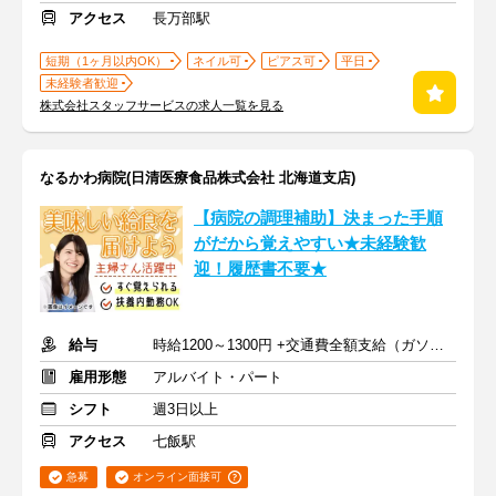
アクセス
長万部駅
短期（1ヶ月以内OK）
ネイル可
ピアス可
平日
未経験者歓迎
株式会社スタッフサービスの求人一覧を見る
なるかわ病院(日清医療食品株式会社 北海道支店)
【病院の調理補助】決まった手順
がだから覚えやすい★未経験歓
迎！履歴書不要★
給与
時給1200～1300円 +交通費全額支給（ガソリン代も支給）
雇用形態
アルバイト・パート
シフト
週3日以上
アクセス
七飯駅
急募
オンライン面接可