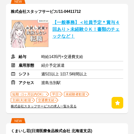
NEW
株式会社スタッフサービス/11-04411712
【一般事務】＜社員予定＊賞与４
回あり＞未経験ＯＫ！書類のチェ
ックなど！
給与
時給1435円+交通費支給
雇用形態
紹介予定派遣
シフト
週5日以上 1日7.5時間以上
アクセス
渡島当別駅
短期（1ヶ月以内OK）
平日
未経験者歓迎
主婦(夫)歓迎
交通費支給
株式会社スタッフサービスの求人一覧を見る
NEW
くまいし荘(日清医療食品株式会社 北海道支店)