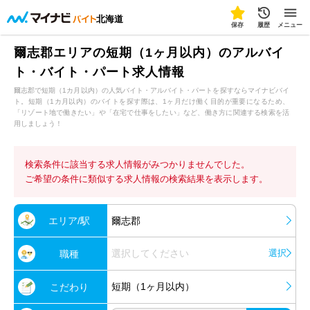
北海道
保存
履歴
メニュー
爾志郡エリアの短期（1ヶ月以内）のアルバイ
ト・バイト・パート求人情報
爾志郡で短期（1カ月以内）の人気バイト・アルバイト・パートを探すならマイナビバイ
ト。短期（1カ月以内）のバイトを探す際は、1ヶ月だけ働く目的が重要になるため、
「リゾート地で働きたい」や「在宅で仕事をしたい」など、働き方に関連する検索を活
用しましょう！
検索条件に該当する求人情報がみつかりませんでした。
ご希望の条件に類似する求人情報の検索結果を表示します。
エリア/駅
爾志郡
選択してください
選択
職種
短期（1ヶ月以内）
こだわり