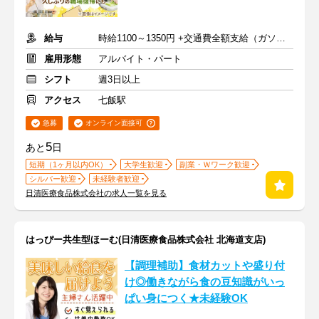
給与
時給1100～1350円 +交通費全額支給（ガソリン代も支給）
雇用形態
アルバイト・パート
シフト
週3日以上
アクセス
七飯駅
急募
オンライン面接可
5
あと
日
短期（1ヶ月以内OK）
大学生歓迎
副業・Ｗワーク歓迎
シルバー歓迎
未経験者歓迎
日清医療食品株式会社の求人一覧を見る
はっぴー共生型ほーむ(日清医療食品株式会社 北海道支店)
【調理補助】食材カットや盛り付
け◎働きながら食の豆知識がいっ
ぱい身につく★未経験OK