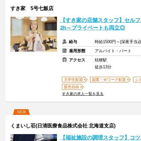
すき家 5号七飯店
【すき家の店舗スタッフ】セルフ
2h～プライベートも両立◎
給与
時給1500円～(深夜手当
雇用形態
アルバイト・パート
アクセス
桔梗駅
徒歩13分
大学生歓迎
副業・Ｗワーク歓迎
シ
髪色自由
すき家の求人一覧を見る
NEW
くまいし荘(日清医療食品株式会社 北海道支店)
【福祉施設の調理スタッフ】コツ