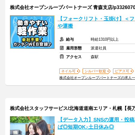
株式会社オープンループパートナーズ 青森支店/p33260703
【フォークリフト・玉掛け】＜フ
や運搬
給与
時給1310円以上
雇用形態
派遣社員
アクセス
森駅
ネイル可
シルバー歓迎
ピアス可
株式会社オープンループパートナーズの求人
株式会社スタッフサービス/北海道道南エリア・札幌【長
【データ入力】SNSの運用・投稿
ば◎短期OK♪土日休み◎