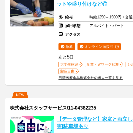
ットや盛り付けなど◎
給与
時給1250～1500円 
雇用形態
アルバイト・パート
アクセス
急募
オンライン面接可
5
あと
日
大学生歓迎
副業・Ｗワーク歓迎
シ
髪色自由
日清医療食品株式会社の求人一覧を見る
NEW
株式会社スタッフサービス/11-04382235
【データ管理など】家庭と両立しや
実|駐車場あり