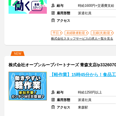
給与
時給1600円+交通費支給
雇用形態
派遣社員
アクセス
平日
未経験者歓迎
主婦(夫)歓迎
株式会社スタッフサービスの求人一覧を見る
NEW
株式会社オープンループパートナーズ 青森支店/p33260701
【軽作業】15時45分から！食品
給与
時給1250円以上
雇用形態
派遣社員
アクセス
東森駅