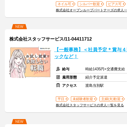
ネイル可
シルバー歓迎
ピアス可
株式会社オープンループパートナーズの求人
NEW
株式会社スタッフサービス/11-04411712
【一般事務】＜社員予定＊賞与４
ックなど！
給与
時給1435円+交通費支給
雇用形態
紹介予定派遣
アクセス
渡島当別駅
平日
未経験者歓迎
主婦(夫)歓迎
株式会社スタッフサービスの求人一覧を見る
NEW