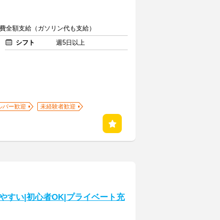
+交通費全額支給（ガソリン代も支給）
シフト
週5日以上
ルバー歓迎
未経験者歓迎
すい|初心者OK|プライベート充