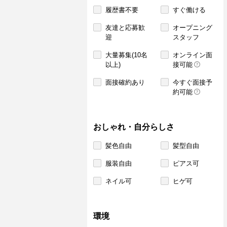
履歴書不要
すぐ働ける
友達と応募歓
オープニング
迎
スタッフ
大量募集(10名
オンライン面
以上)
接可能
面接確約あり
今すぐ面接予
約可能
おしゃれ・自分らしさ
髪色自由
髪型自由
服装自由
ピアス可
ネイル可
ヒゲ可
環境