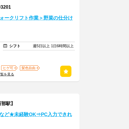
201
ォークリフト作業＞野菜の仕分け
シフト
週5日以上 1日6時間以上
ヒゲ可
髪色自由
一覧を見る
万部駅】
など★未経験OK⇒PC入力できれ