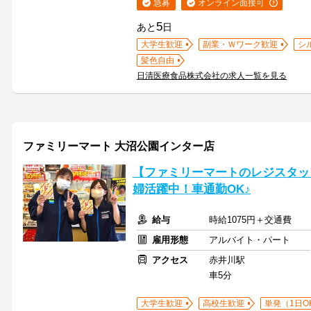
急募
オンライン面接可
5
あと
日
大学生歓迎
副業・Ｗワーク歓迎
シ
髪色自由
日清医療食品株式会社の求人一覧を見る
ファミリーマート 大沼公園インター店
【ファミリーマートのレジスタッフ
婦活躍中！車通勤OK♪
給与
時給1075円＋交通費
雇用形態
アルバイト・パート
アクセス
赤井川駅
車5分
大学生歓迎
高校生歓迎
単発（1日O