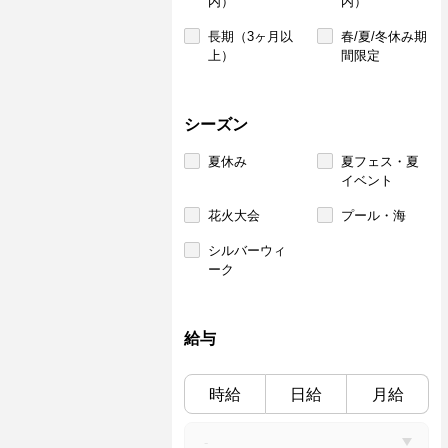
内）
内）
長期（3ヶ月以
春/夏/冬休み期
上）
間限定
シーズン
夏休み
夏フェス・夏
イベント
花火大会
プール・海
シルバーウィ
ーク
給与
時給
日給
月給