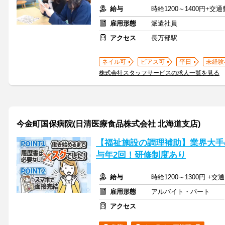
給与
時給1200～1400円+交
雇用形態
派遣社員
アクセス
長万部駅
ネイル可
ピアス可
平日
未経験
株式会社スタッフサービスの求人一覧を見る
今金町国保病院(日清医療食品株式会社 北海道支店)
【福祉施設の調理補助】業界大手
与年2回！研修制度あり
給与
時給1200～1300円 
雇用形態
アルバイト・パート
アクセス