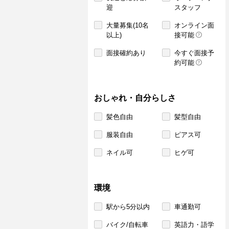
迎
スタッフ
大量募集(10名
オンライン面
以上)
接可能
面接確約あり
今すぐ面接予
約可能
おしゃれ・自分らしさ
髪色自由
髪型自由
服装自由
ピアス可
ネイル可
ヒゲ可
環境
駅から5分以内
車通勤可
バイク/自転車
英語力・語学