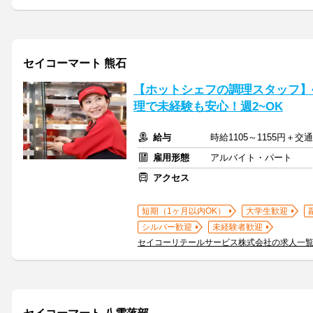
セイコーマート 熊石
【ホットシェフの調理スタッフ】
理で未経験も安心！週2~OK
給与
時給1105～1155円＋
雇用形態
アルバイト・パート
アクセス
短期（1ヶ月以内OK）
大学生歓迎
シルバー歓迎
未経験者歓迎
セイコーリテールサービス株式会社の求人一