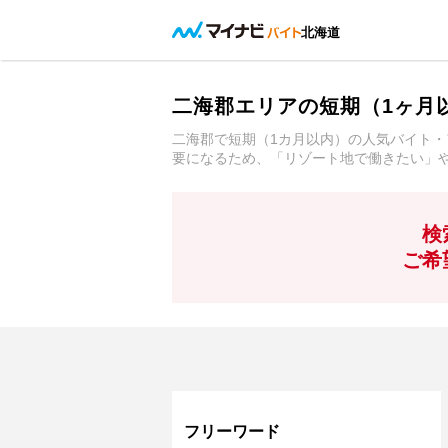
北海道
二海郡エリアの短期（1ヶ月
二海郡で短期（1カ月以内）の人気バイト・
要になるため、「リゾート地で働きたい」
検
ご希
フリーワード