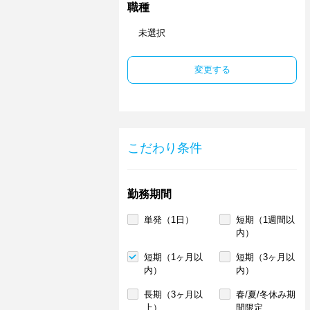
職種
未選択
変更する
こだわり条件
勤務期間
単発（1日）
短期（1週間以
内）
短期（1ヶ月以
短期（3ヶ月以
内）
内）
長期（3ヶ月以
春/夏/冬休み期
上）
間限定