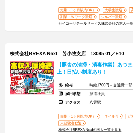
短期（1ヶ月以内OK）
大学生歓迎
副業・Ｗワーク歓迎
シルバー歓迎
セイコーリテールサービス株式会社の求人一
株式会社BREXA Next 苫小牧支店 13085-01／E10
【豚舎の清掃・消毒作業】あつま
上！日払い制度あり！
給与
時給1700円＋交通費一部
雇用形態
派遣社員
アクセス
八雲駅
短期（1ヶ月以内OK）
ネイル可
ピ
未経験者歓迎
株式会社BREXA Nextの求人一覧を見る