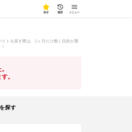
保存
履歴
メニュー
バイトを探す際は、1ヶ月だけ働く目的が重
う！
た。
ます。
を探す