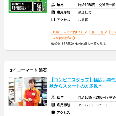
給与
時給1250円＋交通費一部
雇用形態
派遣社員
アクセス
八雲駅
短期（1ヶ月以内OK）
ネイル可
ピ
未経験者歓迎
株式会社BREXA Nextの求人一覧を見る
セイコーマート 熊石
【コンビニスタッフ】幅広い年代
験からスタートの方多数＊
給与
時給1095～1369円＋
雇用形態
アルバイト・パート
アクセス