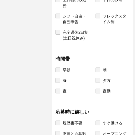
務
シフト自由・
フレックスタ
自己申告
イム制
完全週休2日制
(土日祝休み)
時間帯
早朝
朝
昼
夕方
夜
夜勤
応募時に嬉しい
履歴書不要
すぐ働ける
友達と応募歓
オープニング