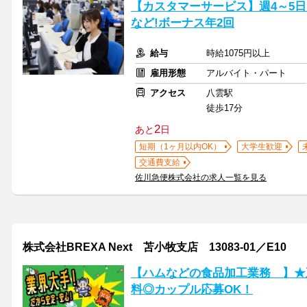
【カスタマーサービス】週4～5日で8
など!ボーナス年2回
給与
時給1075円以上
雇用形態
アルバイト・パート
アクセス
八雲駅
徒歩17分
2
あと
日
短期（1ヶ月以内OK）
大学生歓迎
交通費支給
佐川急便株式会社の求人一覧を見る
株式会社BREXA Next 苫小牧支店 13083-01／E10
【ハムなどの食品加工業務 】★
料◎カップル応募OK！