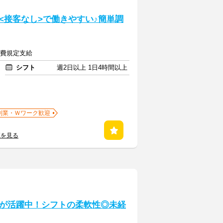
<接客なし>で働きやすい♪簡単調
交通費規定支給
シフト
週2日以上 1日4時間以上
副業・Ｗワーク歓迎
覧を見る
が活躍中！シフトの柔軟性◎未経