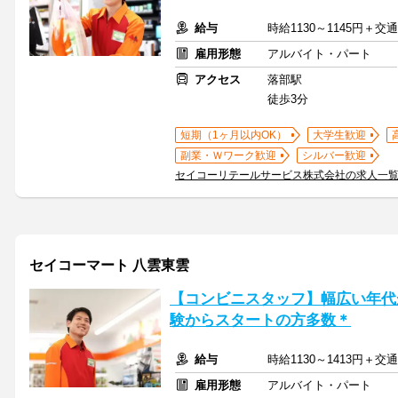
給与
時給1130～1145円＋
雇用形態
アルバイト・パート
アクセス
落部駅
徒歩3分
短期（1ヶ月以内OK）
大学生歓迎
副業・Ｗワーク歓迎
シルバー歓迎
セイコーリテールサービス株式会社の求人一
セイコーマート 八雲東雲
【コンビニスタッフ】幅広い年代
験からスタートの方多数＊
給与
時給1130～1413円＋
雇用形態
アルバイト・パート