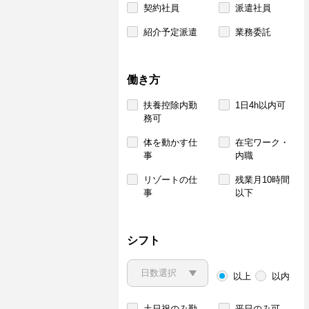
契約社員
派遣社員
紹介予定派遣
業務委託
働き方
扶養控除内勤
1日4h以内可
務可
体を動かす仕
在宅ワーク・
事
内職
リゾートの仕
残業月10時間
事
以下
シフト
以上
以内
土日祝のみ勤
平日のみ可