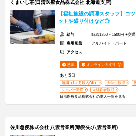
くまいし荘(日清医療食品株式会社 北海道支店)
【福祉施設の調理スタッフ】コツ
ットや盛り付けなど◎
給与
時給1250～1500円 
雇用形態
アルバイト・パート
アクセス
急募
オンライン面接可
5
あと
日
短期（1ヶ月以内OK）
大学生歓迎
シルバー歓迎
未経験者歓迎
日清医療食品株式会社の求人一覧を見る
佐川急便株式会社 八雲営業所(勤務先:八雲営業所)