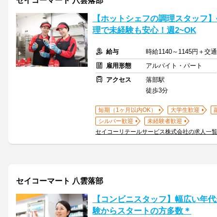
セイコーマート 八雲落部
【ホットシェフの調理スタッフ】
理で未経験も安心！週2~OK
給与
時給1140～1145円＋
雇用形態
アルバイト・パート
アクセス
落部駅
徒歩3分
短期（1ヶ月以内OK）
大学生歓迎
シルバー歓迎
未経験者歓迎
セイコーリテールサービス株式会社の求人一
セイコーマート 八雲落部
【コンビニスタッフ】幅広い年代
験からスタートの方多数＊