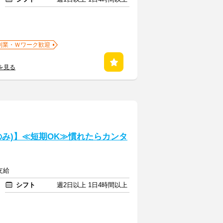
副業・Ｗワーク歓迎
を見る
み)】≪短期OK≫慣れたらカンタ
支給
シフト
週2日以上 1日4時間以上