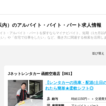
以内）のアルバイト・バイト・パート求人情報
イト・アルバイト・パートを探すならマイナビバイト。短期（1カ月以
たい」や「在宅で仕事をしたい」など、働き方に関連する検索を活用し
並び替え
Jネットレンタカー 函館空港店【061】
【レンタカーの洗車・配送(土日のみ
れたら簡単★柔軟シフト◎
給与
時給1150円～ ＋ 交通費
雇用形態
アルバイト・パート