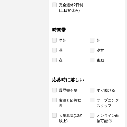
完全週休2日制
(土日祝休み)
時間帯
早朝
朝
昼
夕方
夜
夜勤
応募時に嬉しい
履歴書不要
すぐ働ける
友達と応募歓
オープニング
迎
スタッフ
大量募集(10名
オンライン面
以上)
接可能