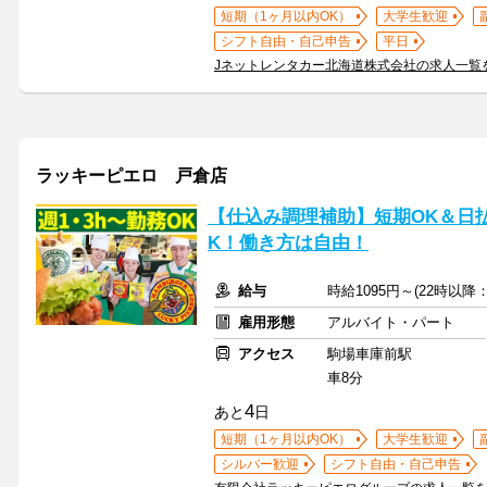
短期（1ヶ月以内OK）
大学生歓迎
シフト自由・自己申告
平日
Jネットレンタカー北海道株式会社の求人一覧
ラッキーピエロ 戸倉店
【仕込み調理補助】短期OK＆日払
K！働き方は自由！
給与
時給1095円～(22時以降
雇用形態
アルバイト・パート
アクセス
駒場車庫前駅
車8分
4
あと
日
短期（1ヶ月以内OK）
大学生歓迎
シルバー歓迎
シフト自由・自己申告