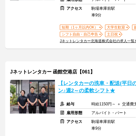
アクセス
駒場車庫前駅
車9分
短期（1ヶ月以内OK）
大学生歓迎
シフト自由・自己申告
土日祝
Jネットレンタカー北海道株式会社の求人一覧
Jネットレンタカー 函館空港店【061】
【レンタカーの洗車・配送(平日の
ン♪週2～の柔軟シフト★
給与
時給1150円～ ＋ 交通費
雇用形態
アルバイト・パート
アクセス
駒場車庫前駅
車9分