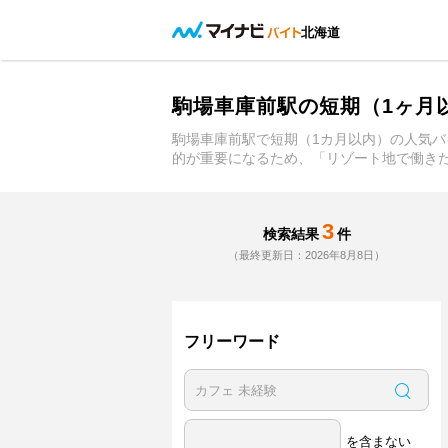
北海道
駒場車庫前駅の短期（1ヶ月
駒場車庫前駅で短期（1カ月以内）の人気バ
的が重要になるため、「リゾート地で働き
3
検索結果
件
（最終更新日：2026年8月8日）
フリーワード
を含まない