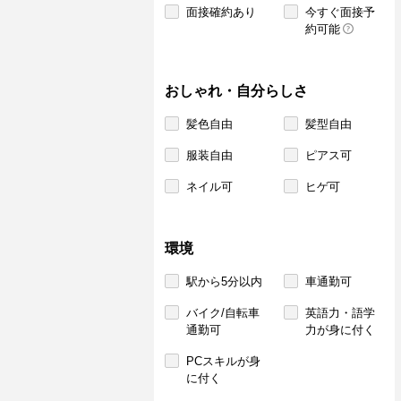
面接確約あり
今すぐ面接予
約可能
おしゃれ・自分らしさ
髪色自由
髪型自由
服装自由
ピアス可
ネイル可
ヒゲ可
環境
駅から5分以内
車通勤可
バイク/自転車
英語力・語学
通勤可
力が身に付く
PCスキルが身
に付く