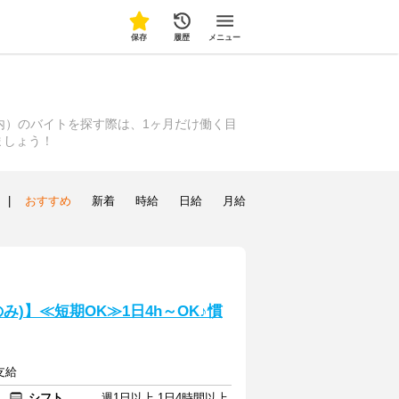
保存
履歴
メニュー
内）のバイトを探す際は、1ヶ月だけ働く目
ましょう！
|
おすすめ
新着
時給
日給
月給
)】≪短期OK≫1日4h～OK♪慣
支給
シフト
週1日以上 1日4時間以上