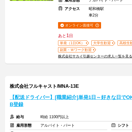
雇用形態
アルバイト・パート
アクセス
昭和橋駅
車2分
オンライン面接可
1
あと
日
単発（1日OK）
大学生歓迎
高校生
副業・Ｗワーク歓迎
株式会社サカイ引越センターの求人一覧を見
株式会社フルキャスト/MNA-13E
【配送ドライバー】[職業紹介]単発1日～好きな日でO
B登録
給与
時給 1100円以上
雇用形態
アルバイト・パート
シフト