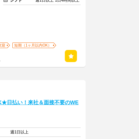
シフト
週1日以上 1日4時間以上
歓迎
短期（1ヶ月以内OK）
る
K★日払い！来社＆面接不要のWE
週1日以上