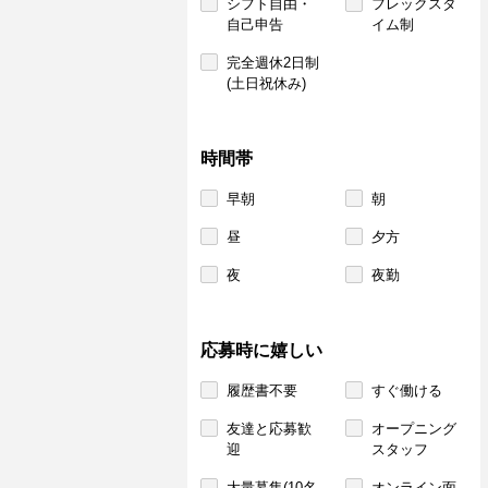
シフト自由・
フレックスタ
自己申告
イム制
完全週休2日制
(土日祝休み)
時間帯
早朝
朝
昼
夕方
夜
夜勤
応募時に嬉しい
履歴書不要
すぐ働ける
友達と応募歓
オープニング
迎
スタッフ
大量募集(10名
オンライン面