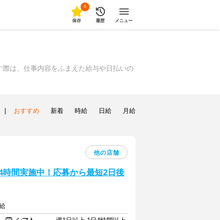
0
保存
履歴
メニュー
す際は、仕事内容をふまえた給与や日払いの
|
おすすめ
新着
時給
日給
月給
他の店舗
24時間実施中！応募から最短2日後
給