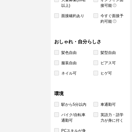
以上)
接可能
面接確約あり
今すぐ面接予
約可能
おしゃれ・自分らしさ
髪色自由
髪型自由
服装自由
ピアス可
ネイル可
ヒゲ可
環境
駅から5分以内
車通勤可
バイク/自転車
英語力・語学
通勤可
力が身に付く
PCスキルが身