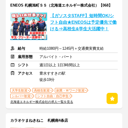
ENEOS 札幌旭町ＳＳ（北海道エネルギー株式会社）【068】
【ガソスタSTAFF】短時間OK/シ
フト自由★ENEOSは予定優先で働
ける⇒高校生&学生大活躍中！
給与
時給1080円～1245円＋交通費実費支給
雇用形態
アルバイト・パート
シフト
週1日以上 1日3時間以上
アクセス
豊水すすきの駅
徒歩19分
大学生歓迎
高校生歓迎
副業・Ｗワーク歓迎
シルバー歓迎
シフト自由・自己申告
北海道エネルギー株式会社の求人一覧を見る
カラオケまねきねこ 札幌南4条店