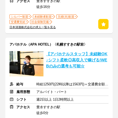
アクセス
豊水すすきの駅
徒歩16分
シルバー歓迎
未経験者歓迎
主婦(夫)歓迎
交通費支給
社会保険完備
日本清酒株式会社の求人一覧を見る
アパホテル（APA HOTEL）〈札幌すすきの駅前〉
【アパホテルスタッフ】未経験OK
♪シフト柔軟◎高収入で稼げる!WE
Bのみの選考も可能☆
給与
時給1250円(22時以降は1563円)＋交通費全額支給
雇用形態
アルバイト・パート
シフト
週2日以上 1日2時間以上
アクセス
豊水すすきの駅
徒歩0分