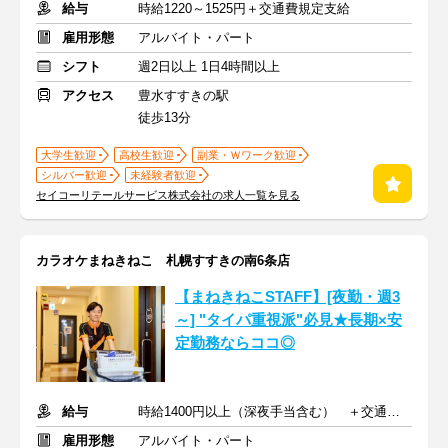
給与
時給1220～1525円＋交通費規定支給
雇用形態
アルバイト・パート
シフト
週2日以上 1日4時間以上
アクセス
豊水すすきの駅
徒歩13分
大学生歓迎
高校生歓迎
副業・Ｗワーク歓迎
シルバー歓迎
未経験者歓迎
セイコーリテールサービス株式会社の求人一覧を見る
カラオケまねきねこ 札幌すすきの南6条店
【まねきねこSTAFF】[夜勤・週3
～] "タイパ重視派"必見★長期×安
定勤務ならココ◎
給与
時給1400円以上（深夜手当含む） ＋交通費支給
雇用形態
アルバイト・パート