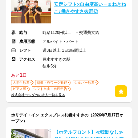
安定シフト×自由度高い＝まねきね
こ♪働きやすさ抜群◎
給与
時給1120円以上 ＋交通費支給
雇用形態
アルバイト・パート
シフト
週3日以上 1日3時間以上
アクセス
豊水すすきの駅
徒歩5分
1
あと
日
大学生歓迎
副業・Ｗワーク歓迎
シルバー歓迎
ピアス可
シフト自由・自己申告
株式会社コシダカの求人一覧を見る
ホリデイ・イン エクスプレス札幌すすきの（2026年7月17日オ
ープン）
【ホテルフロント】≪転勤なし≫