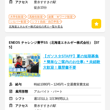
アクセス
豊水すすきの駅
徒歩10分
大学生歓迎
高校生歓迎
副業・Ｗワーク歓迎
シルバー歓迎
シフト自由・自己申告
北海道エネルギー株式会社の求人一覧を見る
ENEOS チャレンジ豊平SS（北海道エネルギー株式会社）【07
5】
【ガソスタSTAFF】夏の短期募集
＊簡単なご案内のお仕事♪＊未経験
大歓迎！履歴書不要
給与
時給1080円～1245円＋交通費実費支給
雇用形態
アルバイト・パート
シフト
週1日以上 1日3時間以上
アクセス
豊水すすきの駅