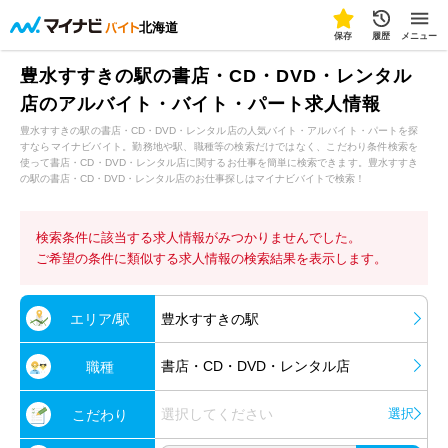
北海道
保存
履歴
メニュー
豊水すすきの駅の書店・CD・DVD・レンタル
店のアルバイト・バイト・パート求人情報
豊水すすきの駅の書店・CD・DVD・レンタル店の人気バイト・アルバイト・パートを探
すならマイナビバイト。勤務地や駅、職種等の検索だけではなく、こだわり条件検索を
使って書店・CD・DVD・レンタル店に関するお仕事を簡単に検索できます。豊水すすき
の駅の書店・CD・DVD・レンタル店のお仕事探しはマイナビバイトで検索！
検索条件に該当する求人情報がみつかりませんでした。
ご希望の条件に類似する求人情報の検索結果を表示します。
エリア/駅
豊水すすきの駅
書店・CD・DVD・レンタル店
職種
選択してください
選択
こだわり