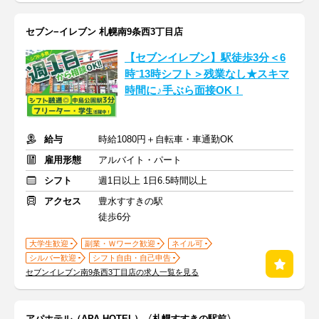
セブン−イレブン 札幌南9条西3丁目店
【セブンイレブン】駅徒歩3分＜6
時⁻13時シフト＞残業なし★スキマ
時間に♪手ぶら面接OK！
給与
時給1080円＋自転車・車通勤OK
雇用形態
アルバイト・パート
シフト
週1日以上 1日6.5時間以上
アクセス
豊水すすきの駅
徒歩6分
大学生歓迎
副業・Ｗワーク歓迎
ネイル可
シルバー歓迎
シフト自由・自己申告
セブンイレブン南9条西3丁目店の求人一覧を見る
アパホテル（APA HOTEL）〈札幌すすきの駅前〉