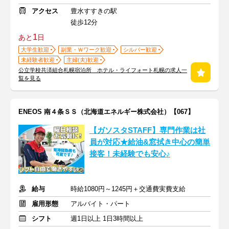
アクセス
豊水すすきの駅
徒歩12分
1
あと
日
大学生歓迎
副業・Ｗワーク歓迎
シルバー歓迎
未経験者歓迎
主婦(夫)歓迎
公立学校共済組合札幌宿泊所 ホテル・ライフォート札幌の求人一
覧を見る
ENEOS 南４条ＳＳ（北海道エネルギー株式会社）【067】
【ガソスタSTAFF】専門作業は社
員が対応★給油&窓拭き中心の簡単
接客！未経験でも安心♪
給与
時給1080円～1245円＋交通費実費支給
雇用形態
アルバイト・パート
シフト
週1日以上 1日3時間以上