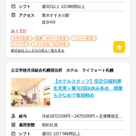
シフト
週3日以上 1日3時間以上
アクセス
豊水すすきの駅
徒歩4分
1
あと
日
大学生歓迎
副業・Ｗワーク歓迎
シルバー歓迎
ピアス可
シフト自由・自己申告
株式会社コシダカの求人一覧を見る
公立学校共済組合札幌宿泊所 ホテル ライフォート札幌
【ホテルスタッフ】安定◎福利厚
生充実＋賞与2回&休み多め 残業
も少なめで負担軽め
給与
月給18万2100円～24万5200円＋交通費規定支給＋各種手当
雇用形態
契約社員
シフト
週5日 1日7.5時間以上