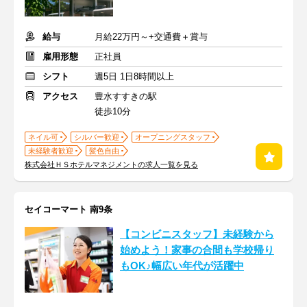
給与
月給22万円～+交通費＋賞与
雇用形態
正社員
シフト
週5日 1日8時間以上
アクセス
豊水すすきの駅
徒歩10分
ネイル可
シルバー歓迎
オープニングスタッフ
未経験者歓迎
髪色自由
株式会社ＨＳホテルマネジメントの求人一覧を見る
セイコーマート 南9条
【コンビニスタッフ】未経験から
始めよう！家事の合間も学校帰り
もOK♪幅広い年代が活躍中