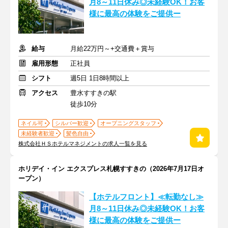
月8～11日休み◎未経験OK！お客
様に最高の体験をご提供ー
給与
月給22万円～+交通費＋賞与
雇用形態
正社員
シフト
週5日 1日8時間以上
アクセス
豊水すすきの駅
徒歩10分
ネイル可
シルバー歓迎
オープニングスタッフ
未経験者歓迎
髪色自由
株式会社ＨＳホテルマネジメントの求人一覧を見る
ホリデイ・イン エクスプレス札幌すすきの（2026年7月17日オ
ープン）
【ホテルフロント】≪転勤なし≫
月8～11日休み◎未経験OK！お客
様に最高の体験をご提供ー