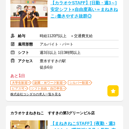
【カラオケSTAFF】[日勤・週3～]
安定シフト×自由度高い＝まねきね
こ♪働きやすさ抜群◎
給与
時給1120円以上 ＋交通費支給
雇用形態
アルバイト・パート
シフト
週3日以上 1日3時間以上
アクセス
豊水すすきの駅
徒歩6分
1
あと
日
大学生歓迎
副業・Ｗワーク歓迎
シルバー歓迎
ピアス可
シフト自由・自己申告
株式会社コシダカの求人一覧を見る
カラオケまねきねこ すすきの第3グリーンビル店
【まねきねこSTAFF】[夜勤・週3