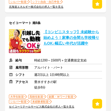
シルバー歓迎
シフト自由・自己申告
北海道エネルギー株式会社の求人一覧を見る
セイコーマート 南8条
【コンビニスタッフ】未経験から
始めよう！家事の合間も学校帰り
もOK♪幅広い年代が活躍中
給与
時給1200～1500円＋交通費規定支給
雇用形態
アルバイト・パート
シフト
週2日以上 1日4時間以上
アクセス
豊水すすきの駅
徒歩8分
大学生歓迎
高校生歓迎
副業・Ｗワーク歓迎
シルバー歓迎
未経験者歓迎
セイコーリテールサービス株式会社の求人一覧を見る