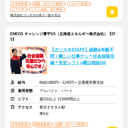
大学生歓迎
副業・Ｗワーク歓迎
シルバー歓迎
ピアス可
シフト自由・自己申告
株式会社コシダカの求人一覧を見る
ENEOS チャレンジ豊平SS（北海道エネルギー株式会社）【07
5】
【ガソスタSTAFF】経験&年齢不
問！難しい仕事ナシ＊社会保険完
備＊安定シフト×曜日相談OK
給与
時給1080円～1245円＋交通費実費支給
雇用形態
アルバイト・パート
シフト
週3日以上 1日6時間以上
アクセス
豊水すすきの駅
車5分
大学生歓迎
高校生歓迎
副業・Ｗワーク歓迎