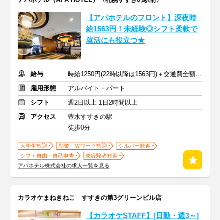
【アパホテルのフロント】深夜時
給1563円！未経験◎シフト柔軟で
就活にも役立つ★
給与
時給1250円(22時以降は1563円)＋交通費全額支給
雇用形態
アルバイト・パート
シフト
週2日以上 1日2時間以上
アクセス
豊水すすきの駅
徒歩0分
大学生歓迎
副業・Ｗワーク歓迎
シルバー歓迎
シフト自由・自己申告
未経験者歓迎
アパホテル株式会社の求人一覧を見る
カラオケまねきねこ すすきの第3グリーンビル店
【カラオケSTAFF】[日勤・週3～]