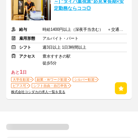
～] "タイパ重視派"必見★長期×安
定勤務ならココ◎
給与
時給1400円以上（深夜手当含む） ＋交通費支給
雇用形態
アルバイト・パート
シフト
週3日以上 1日3時間以上
アクセス
豊水すすきの駅
徒歩5分
1
あと
日
大学生歓迎
副業・Ｗワーク歓迎
シルバー歓迎
ピアス可
シフト自由・自己申告
株式会社コシダカの求人一覧を見る