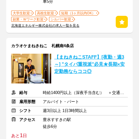
車5分
大学生歓迎
高校生歓迎
短期（1ヶ月以内OK）
副業・Ｗワーク歓迎
シルバー歓迎
北海道エネルギー株式会社の求人一覧を見る
カラオケまねきねこ 札幌南4条店
【まねきねこSTAFF】[夜勤・週3
～] "タイパ重視派"必見★長期×安
定勤務ならココ◎
給与
時給1400円以上（深夜手当含む） ＋交通費支給
雇用形態
アルバイト・パート
シフト
週3日以上 1日3時間以上
アクセス
豊水すすきの駅
徒歩6分
1
あと
日