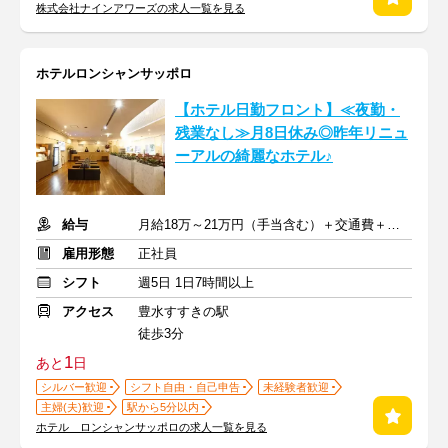
株式会社ナインアワーズの求人一覧を見る
ホテルロンシャンサッポロ
【ホテル日勤フロント】≪夜勤・
残業なし≫月8日休み◎昨年リニュ
ーアルの綺麗なホテル♪
給与
月給18万～21万円（手当含む）＋交通費＋賞与
雇用形態
正社員
シフト
週5日 1日7時間以上
アクセス
豊水すすきの駅
徒歩3分
1
あと
日
シルバー歓迎
シフト自由・自己申告
未経験者歓迎
主婦(夫)歓迎
駅から5分以内
ホテル ロンシャンサッポロの求人一覧を見る