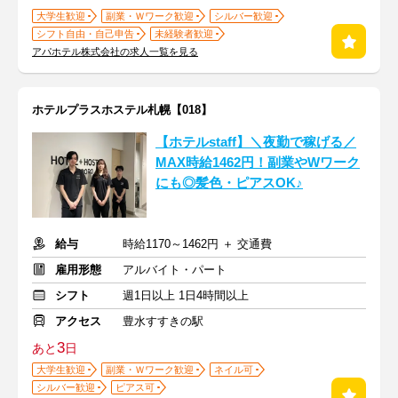
大学生歓迎
副業・Ｗワーク歓迎
シルバー歓迎
シフト自由・自己申告
未経験者歓迎
アパホテル株式会社の求人一覧を見る
ホテルプラスホステル札幌【018】
【ホテルstaff】＼夜勤で稼げる／
MAX時給1462円！副業やWワーク
にも◎髪色・ピアスOK♪
給与
時給1170～1462円 ＋ 交通費
雇用形態
アルバイト・パート
シフト
週1日以上 1日4時間以上
アクセス
豊水すすきの駅
3
あと
日
大学生歓迎
副業・Ｗワーク歓迎
ネイル可
シルバー歓迎
ピアス可