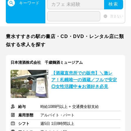
キーワード
検索
含まない
豊水すすきの駅の書店・CD・DVD・レンタル店に類
似する求人を探す
日本清酒株式会社 千歳鶴酒ミュージアム
【酒蔵直売所での販売】＼激レ
ア！札幌唯一の酒蔵／フルで安定
◎女性活躍中★お酒好き必見
給与
時給1089円以上 + 交通費全額支給
雇用形態
アルバイト・パート
シフト
週5日 1日8時間以上