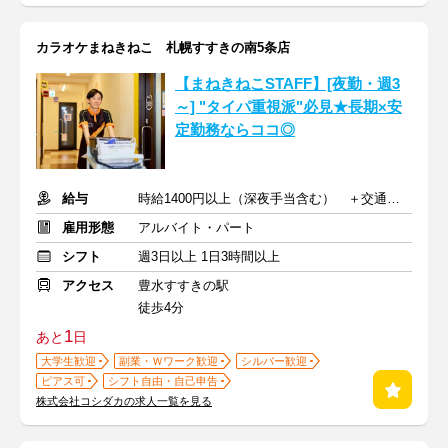
カラオケまねきねこ 札幌すすきの南5条店
【まねきねこSTAFF】[夜勤・週3
～] "タイパ重視派"必見★長期×安
定勤務ならココ◎
給与
時給1400円以上（深夜手当含む） ＋交通費支給
雇用形態
アルバイト・パート
シフト
週3日以上 1日3時間以上
アクセス
豊水すすきの駅
徒歩4分
1
あと
日
大学生歓迎
副業・Ｗワーク歓迎
シルバー歓迎
ピアス可
シフト自由・自己申告
株式会社コシダカの求人一覧を見る