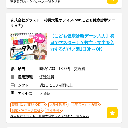
家庭教師のトライの求人一覧を見る
株式会社グラスト 札幌大通オフィス/odr(こども健康診断デー
タ入力)
【こども健康診断データ入力】初
日でマスター！？数字・文字を入
力するだけ／週1日3h～OK
給与
時給1700～1800円＋交通費
雇用形態
派遣社員
シフト
週1日 1日3時間以上
アクセス
大通駅
短期（1ヶ月以内OK）
大学生歓迎
在宅ワーク・内職
副業・Ｗワーク歓迎
ネイル可
株式会社グラスト 札幌大通オフィスの求人一覧を見る