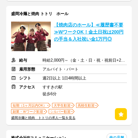
盛岡冷麺と焼肉 トトリ ホール
【焼肉店のホール】≪履歴書不要
≫WワークOK！金土日祝は200円
の手当＆入社祝い金1万円◎
給与
時給2,000円～（金・土・日・祝・祝前日+200円手当)+交通費
雇用形態
アルバイト・パート
シフト
週2日以上 1日4時間以上
アクセス
すすきの駅
徒歩6分
短期（1ヶ月以内OK）
大学生歓迎
高校生歓迎
副業・Ｗワーク歓迎
シルバー歓迎
盛岡冷麺と焼肉 トトリの求人一覧を見る
他の店舗
株式会社Bコミュニケーション