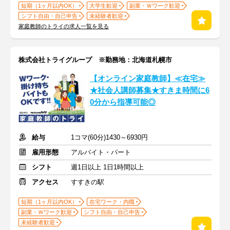
短期（1ヶ月以内OK）
大学生歓迎
副業・Ｗワーク歓迎
シフト自由・自己申告
未経験者歓迎
家庭教師のトライの求人一覧を見る
株式会社トライグループ ※勤務地：北海道札幌市
【オンライン家庭教師】≪在宅≫
★社会人講師募集★すきま時間に6
0分から指導可能◎
給与
1コマ(60分)1430～6930円
雇用形態
アルバイト・パート
シフト
週1日以上 1日1時間以上
アクセス
すすきの駅
短期（1ヶ月以内OK）
在宅ワーク・内職
副業・Ｗワーク歓迎
シフト自由・自己申告
未経験者歓迎