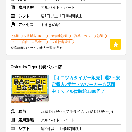
雇用形態
アルバイト・パート
シフト
週1日以上 1日1時間以上
アクセス
すすきの駅
短期（1ヶ月以内OK）
大学生歓迎
副業・Ｗワーク歓迎
シフト自由・自己申告
未経験者歓迎
家庭教師のトライの求人一覧を見る
Onitsuka Tiger 札幌パルコ店
【オニツカタイガー販売】週2～安
定収入♪学生・Wワーカーも活躍
中！＼フルは時給1300円／
給与
時給1250円～(フルタイム:時給1300円～)＋交通費規定支給
雇用形態
アルバイト・パート
シフト
週2日以上 1日5時間以上