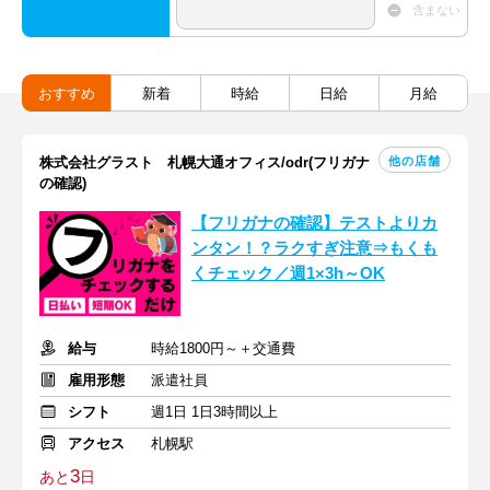
含まない
おすすめ
新着
時給
日給
月給
他の店舗
株式会社グラスト 札幌大通オフィス/odr(フリガナ
の確認)
【フリガナの確認】テストよりカ
ンタン！？ラクすぎ注意⇒もくも
くチェック／週1×3h～OK
給与
時給1800円～＋交通費
雇用形態
派遣社員
シフト
週1日 1日3時間以上
アクセス
札幌駅
3
あと
日