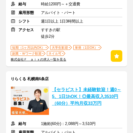
給与
時給1200円～＋交通費
雇用形態
アルバイト・パート
シフト
週1日以上 1日3時間以上
アクセス
すすきの駅
徒歩2分
短期（1ヶ月以内OK）
大学生歓迎
単発（1日OK）
副業・Ｗワーク歓迎
ネイル可
株式会社Ｆ ａｉｘの求人一覧を見る
りらくる 札幌南6条店
【セラピスト】未経験歓迎！週0～
5、1日1hOK！◎最高収入3510円
（60分）平均月収33万円
給与
1施術(60分)：2,088円～3,510円
雇用形態
アルバイト・パート