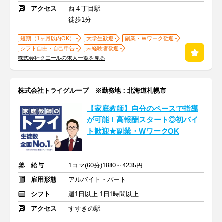
アクセス
西４丁目駅
徒歩1分
短期（1ヶ月以内OK）
大学生歓迎
副業・Ｗワーク歓迎
シフト自由・自己申告
未経験者歓迎
株式会社クエールの求人一覧を見る
株式会社トライグループ ※勤務地：北海道札幌市
【家庭教師】自分のペースで指導
が可能！高報酬スタート◎初バイ
ト歓迎★副業・WワークOK
給与
1コマ(60分)1980～4235円
雇用形態
アルバイト・パート
シフト
週1日以上 1日1時間以上
アクセス
すすきの駅