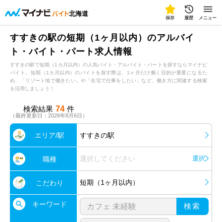
北海道
保存
履歴
メニュー
すすきの駅の短期（1ヶ月以内）のアルバイ
ト・バイト・パート求人情報
すすきの駅で短期（1カ月以内）の人気バイト・アルバイト・パートを探すならマイナビ
バイト。短期（1カ月以内）のバイトを探す際は、1ヶ月だけ働く目的が重要になるた
め、「リゾート地で働きたい」や「在宅で仕事をしたい」など、働き方に関連する検索
を活用しましょう！
74
検索結果
件
（最終更新日：2026年8月6日）
エリア/駅
すすきの駅
選択してください
選択
職種
短期（1ヶ月以内）
こだわり
キーワード
検索