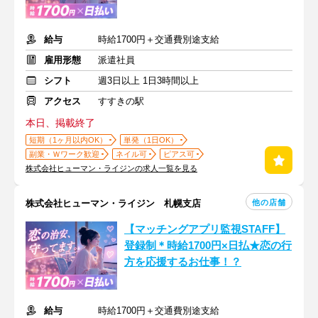
給与
時給1700円＋交通費別途支給
雇用形態
派遣社員
シフト
週3日以上 1日3時間以上
アクセス
すすきの駅
本日、掲載終了
短期（1ヶ月以内OK）
単発（1日OK）
副業・Ｗワーク歓迎
ネイル可
ピアス可
株式会社ヒューマン・ライジンの求人一覧を見る
他の店舗
株式会社ヒューマン・ライジン 札幌支店
【マッチングアプリ監視STAFF】
登録制＊時給1700円×日払★恋の行
方を応援するお仕事！？
給与
時給1700円＋交通費別途支給