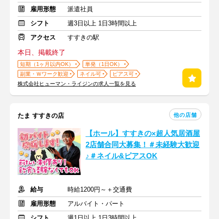
雇用形態
派遣社員
シフト
週3日以上 1日3時間以上
アクセス
すすきの駅
本日、掲載終了
短期（1ヶ月以内OK）
単発（1日OK）
副業・Ｗワーク歓迎
ネイル可
ピアス可
株式会社ヒューマン・ライジンの求人一覧を見る
他の店舗
たま すすきの店
【ホール】すすきの×超人気居酒屋
2店舗合同大募集！＃未経験大歓迎
♪＃ネイル&ピアスOK
給与
時給1200円～＋交通費
雇用形態
アルバイト・パート
シフト
週1日以上 1日3時間以上