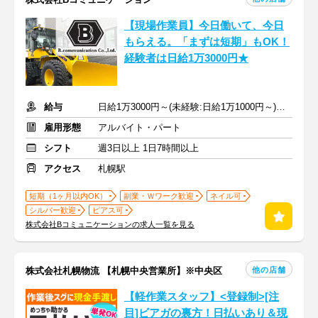
【現場作業員】今日働いて、今日
もらえる。「まずは短期」もOK！
経験者は日給1万3000円★
給与
日給1万3000円～(未経験:日給1万1000円～)＋交通費支給 + 賞与
雇用形態
アルバイト・パート
シフト
週3日以上 1日7時間以上
アクセス
札幌駅
短期（1ヶ月以内OK）
副業・Ｗワーク歓迎
ネイル可
シルバー歓迎
ピアス可
株式会社Bコミュニケーションの求人一覧を見る
他の店舗
株式会社札幌物流 【札幌中央営業所】※中央区
【軽作業スタッフ】<登録制>[注
目]ビアガの裏方！日払いあり＆現