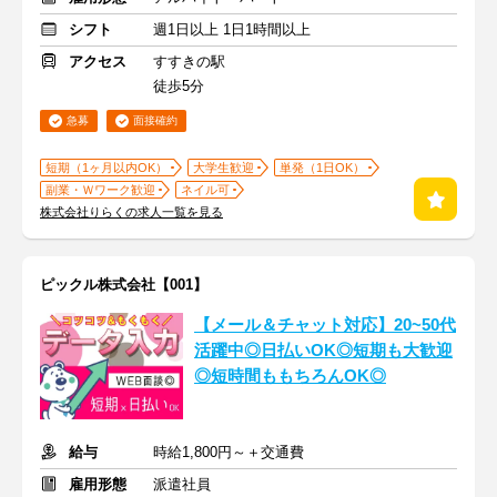
シフト
週1日以上 1日1時間以上
アクセス
すすきの駅
徒歩5分
急募
面接確約
短期（1ヶ月以内OK）
大学生歓迎
単発（1日OK）
副業・Ｗワーク歓迎
ネイル可
株式会社りらくの求人一覧を見る
ピックル株式会社【001】
【メール＆チャット対応】20~50代
活躍中◎日払いOK◎短期も大歓迎
◎短時間ももちろんOK◎
給与
時給1,800円～＋交通費
雇用形態
派遣社員