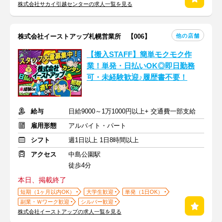
株式会社サカイ引越センターの求人一覧を見る
他の店舗
株式会社イーストアップ札幌営業所 【006】
【搬入STAFF】簡単モクモク作
業！単発・日払いOK◎即日勤務
可・未経験歓迎♪履歴書不要！
給与
日給9000～1万1000円以上+ 交通費一部支給
雇用形態
アルバイト・パート
シフト
週1日以上 1日8時間以上
アクセス
中島公園駅
徒歩4分
本日、掲載終了
短期（1ヶ月以内OK）
大学生歓迎
単発（1日OK）
副業・Ｗワーク歓迎
シルバー歓迎
株式会社イーストアップの求人一覧を見る