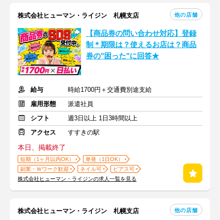
他の店舗
株式会社ヒューマン・ライジン 札幌支店
【商品券の問い合わせ対応】登録
制＊期限は？使えるお店は？商品
券の"困った"に回答★
給与
時給1700円＋交通費別途支給
雇用形態
派遣社員
シフト
週3日以上 1日3時間以上
アクセス
すすきの駅
本日、掲載終了
短期（1ヶ月以内OK）
単発（1日OK）
副業・Ｗワーク歓迎
ネイル可
ピアス可
株式会社ヒューマン・ライジンの求人一覧を見る
他の店舗
株式会社ヒューマン・ライジン 札幌支店