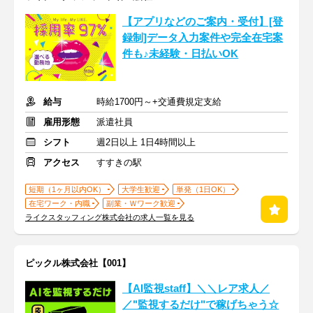
【アプリなどのご案内・受付】[登
録制]データ入力案件や完全在宅案
件も♪未経験・日払いOK
給与
時給1700円～+交通費規定支給
雇用形態
派遣社員
シフト
週2日以上 1日4時間以上
アクセス
すすきの駅
短期（1ヶ月以内OK）
大学生歓迎
単発（1日OK）
在宅ワーク・内職
副業・Ｗワーク歓迎
ライクスタッフィング株式会社の求人一覧を見る
ピックル株式会社【001】
【AI監視staff】＼＼レア求人／
／"監視するだけ"で稼げちゃう☆