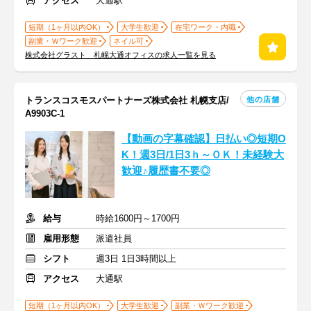
アクセス
大通駅
短期（1ヶ月以内OK）
大学生歓迎
在宅ワーク・内職
副業・Ｗワーク歓迎
ネイル可
株式会社グラスト 札幌大通オフィスの求人一覧を見る
他の店舗
トランスコスモスパートナーズ株式会社 札幌支店/
A9903C-1
【動画の字幕確認】日払い◎短期O
K！週3日/1日3ｈ～ＯＫ！未経験大
歓迎♪履歴書不要◎
給与
時給1600円～1700円
雇用形態
派遣社員
シフト
週3日 1日3時間以上
アクセス
大通駅
短期（1ヶ月以内OK）
大学生歓迎
副業・Ｗワーク歓迎