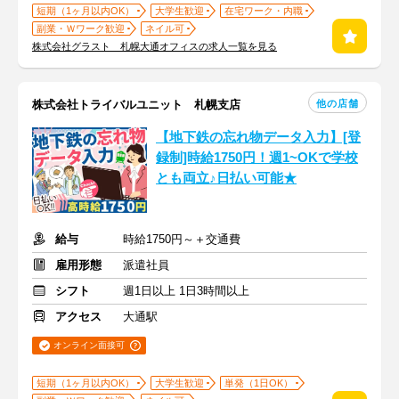
短期（1ヶ月以内OK）
大学生歓迎
在宅ワーク・内職
副業・Ｗワーク歓迎
ネイル可
株式会社グラスト 札幌大通オフィスの求人一覧を見る
他の店舗
株式会社トライバルユニット 札幌支店
【地下鉄の忘れ物データ入力】[登
録制]時給1750円！週1~OKで学校
とも両立♪日払い可能★
給与
時給1750円～＋交通費
雇用形態
派遣社員
シフト
週1日以上 1日3時間以上
アクセス
大通駅
オンライン面接可
短期（1ヶ月以内OK）
大学生歓迎
単発（1日OK）