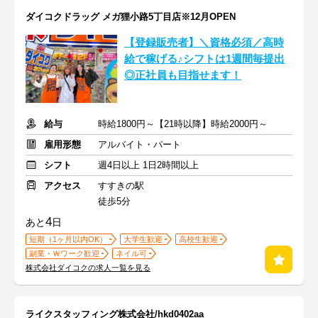
ダイコクドラッグ メガ狸小路5丁目店※12月OPEN
【登録販売者】＼資格必須／高時
給で稼げる♪シフトは1週間毎提出
◎正社員も目指せます！
給与
時給1800円～【21時以降】時給2000円～
雇用形態
アルバイト・パート
シフト
週4日以上 1日2時間以上
アクセス
すすきの駅
徒歩5分
4
あと
日
短期（1ヶ月以内OK）
大学生歓迎
高校生歓迎
副業・Ｗワーク歓迎
ネイル可
株式会社ダイコクの求人一覧を見る
ライクスタッフィング株式会社/hkd0402aa