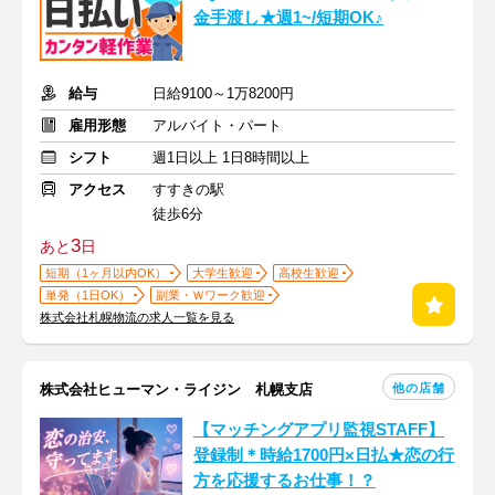
金手渡し★週1~/短期OK♪
給与
日給9100～1万8200円
雇用形態
アルバイト・パート
シフト
週1日以上 1日8時間以上
アクセス
すすきの駅
徒歩6分
3
あと
日
短期（1ヶ月以内OK）
大学生歓迎
高校生歓迎
単発（1日OK）
副業・Ｗワーク歓迎
株式会社札幌物流の求人一覧を見る
他の店舗
株式会社ヒューマン・ライジン 札幌支店
【マッチングアプリ監視STAFF】
登録制＊時給1700円×日払★恋の行
方を応援するお仕事！？