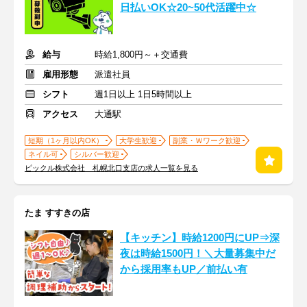
日払いOK☆20~50代活躍中☆
給与
時給1,800円～＋交通費
雇用形態
派遣社員
シフト
週1日以上 1日5時間以上
アクセス
大通駅
短期（1ヶ月以内OK）
大学生歓迎
副業・Ｗワーク歓迎
ネイル可
シルバー歓迎
ピックル株式会社 札幌北口支店の求人一覧を見る
たま すすきの店
【キッチン】時給1200円にUP⇒深
夜は時給1500円！＼大量募集中だ
から採用率もUP／前払い有