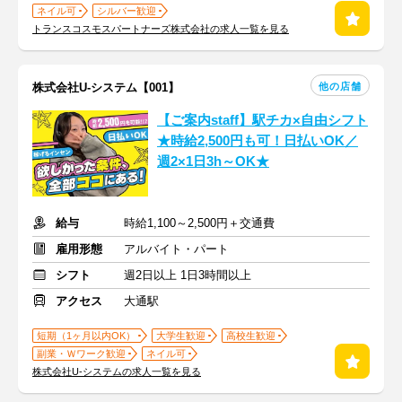
ネイル可
シルバー歓迎
トランスコスモスパートナーズ株式会社の求人一覧を見る
他の店舗
株式会社U-システム【001】
【ご案内staff】駅チカ×自由シフト
★時給2,500円も可！日払いOK／
週2×1日3h～OK★
給与
時給1,100～2,500円＋交通費
雇用形態
アルバイト・パート
シフト
週2日以上 1日3時間以上
アクセス
大通駅
短期（1ヶ月以内OK）
大学生歓迎
高校生歓迎
副業・Ｗワーク歓迎
ネイル可
株式会社U-システムの求人一覧を見る