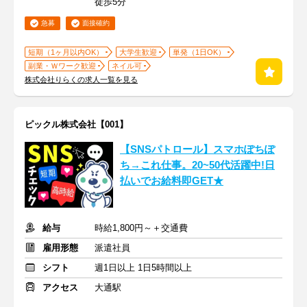
徒歩5分
急募
面接確約
短期（1ヶ月以内OK）
大学生歓迎
単発（1日OK）
副業・Ｗワーク歓迎
ネイル可
株式会社りらくの求人一覧を見る
ピックル株式会社【001】
【SNSパトロール】スマホぽちぽ
ち→これ仕事。20~50代活躍中!日
払いでお給料即GET★
給与
時給1,800円～＋交通費
雇用形態
派遣社員
シフト
週1日以上 1日5時間以上
アクセス
大通駅