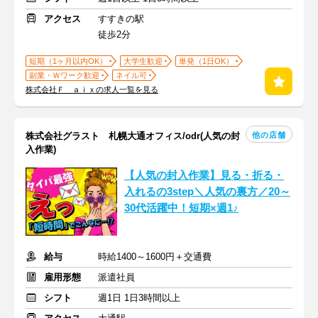
アクセス
すすきの駅
徒歩2分
短期（1ヶ月以内OK）
大学生歓迎
単発（1日OK）
副業・Ｗワーク歓迎
ネイル可
株式会社Ｆ ａｉｘの求人一覧を見る
他の店舗
株式会社グラスト 札幌大通オフィス/odr(人気の封
入作業)
【人気の封入作業】見る・折る・
入れるの3step＼人気の裏方／20～
30代活躍中！短期×週1♪
給与
時給1400～1600円＋交通費
雇用形態
派遣社員
シフト
週1日 1日3時間以上