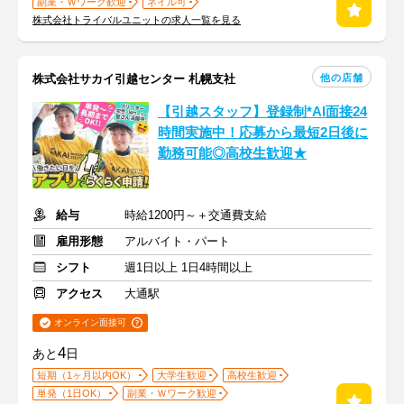
副業・Ｗワーク歓迎
ネイル可
株式会社トライバルユニットの求人一覧を見る
他の店舗
株式会社サカイ引越センター 札幌支社
【引越スタッフ】登録制*AI面接24
時間実施中！応募から最短2日後に
勤務可能◎高校生歓迎★
給与
時給1200円～＋交通費支給
雇用形態
アルバイト・パート
シフト
週1日以上 1日4時間以上
アクセス
大通駅
オンライン面接可
4
あと
日
短期（1ヶ月以内OK）
大学生歓迎
高校生歓迎
単発（1日OK）
副業・Ｗワーク歓迎