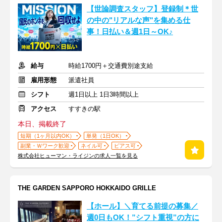
【世論調査スタッフ】登録制＊世
の中の"リアルな声"を集める仕
事！日払い＆週1日～OK♪
給与
時給1700円＋交通費別途支給
雇用形態
派遣社員
シフト
週1日以上 1日3時間以上
アクセス
すすきの駅
本日、掲載終了
短期（1ヶ月以内OK）
単発（1日OK）
副業・Ｗワーク歓迎
ネイル可
ピアス可
株式会社ヒューマン・ライジンの求人一覧を見る
THE GARDEN SAPPORO HOKKAIDO GRILLE
【ホール】＼育てる前提の募集／
週0日もOK！”シフト重視”の方に