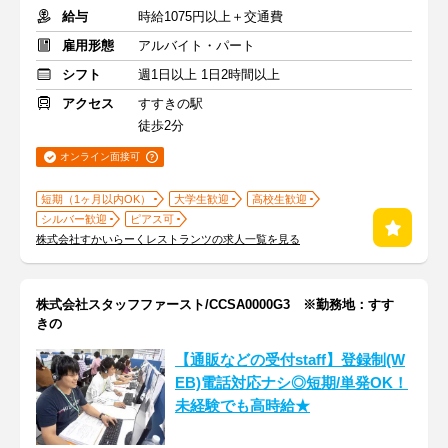
給与
時給1075円以上＋交通費
雇用形態
アルバイト・パート
シフト
週1日以上 1日2時間以上
アクセス
すすきの駅
徒歩2分
オンライン面接可
短期（1ヶ月以内OK）
大学生歓迎
高校生歓迎
シルバー歓迎
ピアス可
株式会社すかいらーくレストランツの求人一覧を見る
株式会社スタッフファースト/CCSA0000G3 ※勤務地：すす
きの
【通販などの受付staff】登録制(W
EB)電話対応ナシ◎短期/単発OK！
未経験でも高時給★