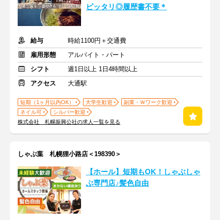
ピッタリ◎履歴書不要＊
給与
時給1100円＋交通費
雇用形態
アルバイト・パート
シフト
週1日以上 1日4時間以上
アクセス
大通駅
短期（1ヶ月以内OK）
大学生歓迎
副業・Ｗワーク歓迎
ネイル可
シルバー歓迎
株式会社 札幌振興公社の求人一覧を見る
しゃぶ葉 札幌狸小路店＜198390＞
【ホール】短期もOK！しゃぶしゃ
ぶ専門店♪髪色自由