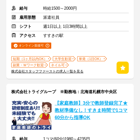
給与
時給1500～2000円
雇用形態
派遣社員
シフト
週1日以上 1日3時間以上
アクセス
すすきの駅
オンライン面接可
短期（1ヶ月以内OK）
大学生歓迎
単発（1日OK）
副業・Ｗワーク歓迎
ネイル可
株式会社スタッフファーストの求人一覧を見る
株式会社トライグループ ※勤務地：北海道札幌市中央区
【家庭教師】3分で教師登録完了★
教材準備なし！すきま時間で1コマ
60分から指導OK
給与
1コマ(60分)1980～4235円