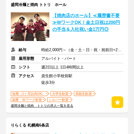
盛岡冷麺と焼肉 トトリ ホール
【焼肉店のホール】≪履歴書不要
≫WワークOK！金土日祝は200円
の手当＆入社祝い金1万円◎
給与
時給2,000円～（金・土・日・祝・祝前日+200円手当)+交通費
雇用形態
アルバイト・パート
シフト
週2日以上 1日4時間以上
アクセス
資生館小学校前駅
徒歩3分
短期（1ヶ月以内OK）
大学生歓迎
高校生歓迎
副業・Ｗワーク歓迎
シルバー歓迎
盛岡冷麺と焼肉 トトリの求人一覧を見る
りらくる 札幌南6条店