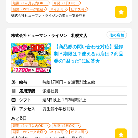
短期（1ヶ月以内OK）
単発（1日OK）
副業・Ｗワーク歓迎
ネイル可
ピアス可
株式会社ヒューマン・ライジンの求人一覧を見る
他の店舗
株式会社ヒューマン・ライジン 札幌支店
【商品券の問い合わせ対応】登録
制＊期限は？使えるお店は？商品
券の"困った"に回答★
給与
時給1700円＋交通費別途支給
雇用形態
派遣社員
シフト
週3日以上 1日3時間以上
アクセス
資生館小学校前駅
6
あと
日
短期（1ヶ月以内OK）
単発（1日OK）
副業・Ｗワーク歓迎
ネイル可
ピアス可