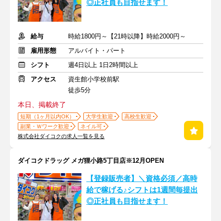
◎正社員も目指せます！
給与
時給1800円～【21時以降】時給2000円～
雇用形態
アルバイト・パート
シフト
週4日以上 1日2時間以上
アクセス
資生館小学校前駅
徒歩5分
本日、掲載終了
短期（1ヶ月以内OK）
大学生歓迎
高校生歓迎
副業・Ｗワーク歓迎
ネイル可
株式会社ダイコクの求人一覧を見る
ダイコクドラッグ メガ狸小路5丁目店※12月OPEN
【登録販売者】＼資格必須／高時
給で稼げる♪シフトは1週間毎提出
◎正社員も目指せます！