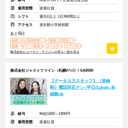
雇用形態
派遣社員
シフト
週3日以上 1日3時間以上
アクセス
資生館小学校前駅
6
あと
日
短期（1ヶ月以内OK）
単発（1日OK）
副業・Ｗワーク歓迎
ネイル可
ピアス可
株式会社ヒューマン・ライジンの求人一覧を見る
株式会社ジャストファイン（札幌ｵﾌｨｽ）/ SA0000
【データ入力スタッフ】［登録
制］電話対応ナシ♪平日のみok♪未
経験ok
給与
時給1600～1800円
雇用形態
派遣社員