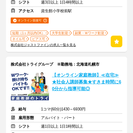
シフト
週3日以上 1日4時間以上
アクセス
資生館小学校前駅
オンライン面接可
短期（1ヶ月以内OK）
大学生歓迎
副業・Ｗワーク歓迎
ネイル可
ピアス可
株式会社ジャストファインの求人一覧を見る
株式会社トライグループ ※勤務地：北海道札幌市
【オンライン家庭教師】≪在宅≫
★社会人講師募集★すきま時間に6
0分から指導可能◎
給与
1コマ(60分)1430～6930円
雇用形態
アルバイト・パート
シフト
週1日以上 1日1時間以上