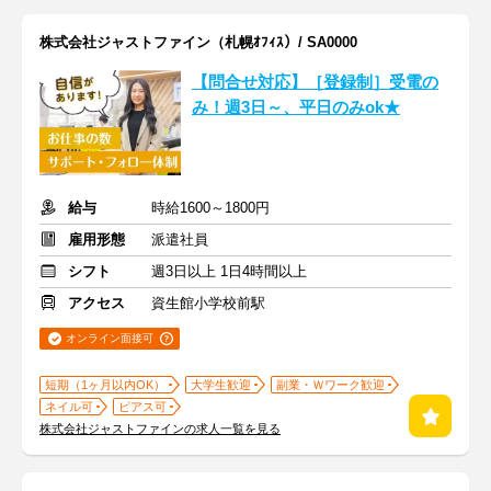
株式会社ジャストファイン（札幌ｵﾌｨｽ）/ SA0000
【問合せ対応】［登録制］受電の
み！週3日～、平日のみok★
給与
時給1600～1800円
雇用形態
派遣社員
シフト
週3日以上 1日4時間以上
アクセス
資生館小学校前駅
オンライン面接可
短期（1ヶ月以内OK）
大学生歓迎
副業・Ｗワーク歓迎
ネイル可
ピアス可
株式会社ジャストファインの求人一覧を見る