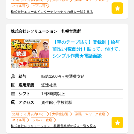
ネイル可
ピアス可
株式会社エコールインターナショナルの求人一覧を見る
株式会社レソリューション 札幌営業所
【車のテープ貼り】登録制｜給与
前払い(稼働分)！貼って、付けて、
シンプル作業★電話面談
給与
時給1200円＋交通費支給
雇用形態
派遣社員
シフト
1日8時間以上
アクセス
資生館小学校前駅
短期（1ヶ月以内OK）
大学生歓迎
副業・Ｗワーク歓迎
ネイル可
シルバー歓迎
株式会社レソリューション 札幌営業所の求人一覧を見る