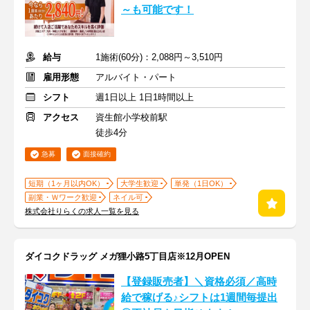
～も可能です！
給与
1施術(60分)：2,088円～3,510円
雇用形態
アルバイト・パート
シフト
週1日以上 1日1時間以上
アクセス
資生館小学校前駅
徒歩4分
急募
面接確約
短期（1ヶ月以内OK）
大学生歓迎
単発（1日OK）
副業・Ｗワーク歓迎
ネイル可
株式会社りらくの求人一覧を見る
ダイコクドラッグ メガ狸小路5丁目店※12月OPEN
【登録販売者】＼資格必須／高時
給で稼げる♪シフトは1週間毎提出