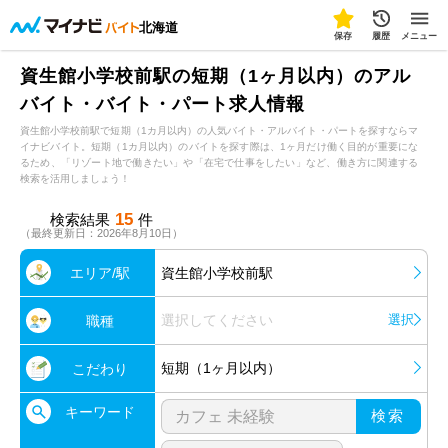
北海道
保存
履歴
メニュー
資生館小学校前駅の短期（1ヶ月以内）のアル
バイト・バイト・パート求人情報
資生館小学校前駅で短期（1カ月以内）の人気バイト・アルバイト・パートを探すならマ
イナビバイト。短期（1カ月以内）のバイトを探す際は、1ヶ月だけ働く目的が重要にな
るため、「リゾート地で働きたい」や「在宅で仕事をしたい」など、働き方に関連する
検索を活用しましょう！
15
検索結果
件
（最終更新日：2026年8月10日）
エリア/駅
資生館小学校前駅
選択してください
選択
職種
短期（1ヶ月以内）
こだわり
キーワード
検索