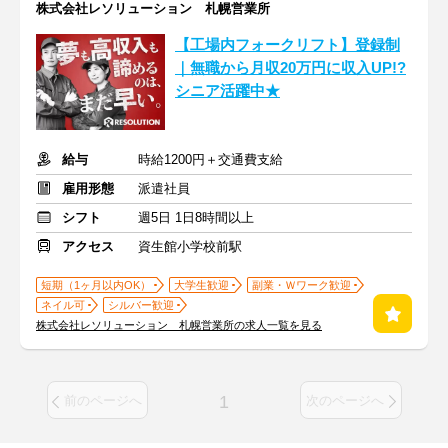
株式会社レソリューション 札幌営業所
【工場内フォークリフト】登録制
｜無職から月収20万円に収入UP!?
シニア活躍中★
給与
時給1200円＋交通費支給
雇用形態
派遣社員
シフト
週5日 1日8時間以上
アクセス
資生館小学校前駅
短期（1ヶ月以内OK）
大学生歓迎
副業・Ｗワーク歓迎
ネイル可
シルバー歓迎
株式会社レソリューション 札幌営業所の求人一覧を見る
1
前のページへ
次のページへ