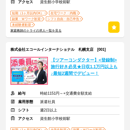
アクセス
資生館小学校前駅
短期（1ヶ月以内OK）
在宅ワーク・内職
副業・Ｗワーク歓迎
シフト自由・自己申告
未経験者歓迎
家庭教師のトライの求人一覧を見る
株式会社エコールインターナショナル 札幌支店 [001]
【ツアーコンダクター】<登録制>
旅行好き必見★日収1.1万円以上も
♪最短2週間でデビュー！
給与
時給1151円～+交通費全額支給
雇用形態
派遣社員
シフト
週2日以上
アクセス
資生館小学校前駅
短期（1ヶ月以内OK）
大学生歓迎
副業・Ｗワーク歓迎