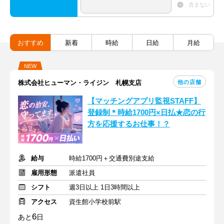
含まない
おすすめ
新着
時給
日給
月給
NEW
他の店舗
株式会社ヒューマン・ライジン 札幌支店
【マッチングアプリ監視STAFF】
登録制＊時給1700円×日払★恋の行
方を応援するお仕事！？
給与
時給1700円＋交通費別途支給
雇用形態
派遣社員
シフト
週3日以上 1日3時間以上
アクセス
資生館小学校前駅
6
あと
日