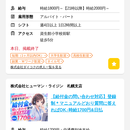
給与
時給1800円～【21時以降】時給2000円～
雇用形態
アルバイト・パート
シフト
週4日以上 1日2時間以上
アクセス
資生館小学校前駅
徒歩5分
本日、掲載終了
短期（1ヶ月以内OK）
大学生歓迎
高校生歓迎
副業・Ｗワーク歓迎
ネイル可
株式会社ダイコクの求人一覧を見る
株式会社ヒューマン・ライジン 札幌支店
【給付金の問い合わせ対応】登録
制＊マニュアルどおり質問に答え
ればOK♪時給1700円&日払
給与
時給1700円＋交通費別途支給