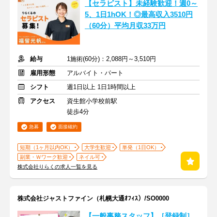
【セラピスト】未経験歓迎！週0～
5、1日1hOK！◎最高収入3510円
（60分）平均月収33万円
給与
1施術(60分)：2,088円～3,510円
雇用形態
アルバイト・パート
シフト
週1日以上 1日1時間以上
アクセス
資生館小学校前駅
徒歩4分
急募
面接確約
短期（1ヶ月以内OK）
大学生歓迎
単発（1日OK）
副業・Ｗワーク歓迎
ネイル可
株式会社りらくの求人一覧を見る
株式会社ジャストファイン（札幌大通ｵﾌｨｽ）/SO0000
【一般事務スタッフ】［登録制］