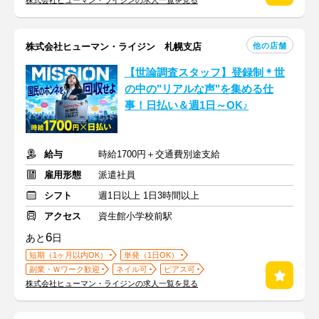
株式会社ヒューマン・ライジンの求人一覧を見る
他の店舗
株式会社ヒューマン・ライジン 札幌支店
【世論調査スタッフ】登録制＊世
の中の"リアルな声"を集める仕
事！日払い＆週1日～OK♪
給与
時給1700円＋交通費別途支給
雇用形態
派遣社員
シフト
週1日以上 1日3時間以上
アクセス
資生館小学校前駅
6
あと
日
短期（1ヶ月以内OK）
単発（1日OK）
副業・Ｗワーク歓迎
ネイル可
ピアス可
株式会社ヒューマン・ライジンの求人一覧を見る