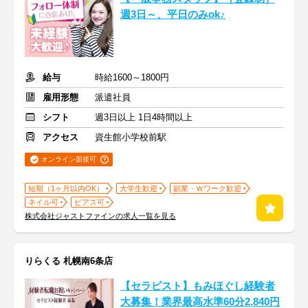
週3日～、平日のみok♪
給与
時給1600～1800円
雇用形態
派遣社員
シフト
週3日以上 1日4時間以上
アクセス
資生館小学校前駅
オンライン面接可
短期（1ヶ月以内OK）
大学生歓迎
副業・Ｗワーク歓迎
ネイル可
ピアス可
株式会社ジャストファインの求人一覧を見る
りらくる 札幌南6条店
【セラピスト】もみほぐし経験者
大募集！業界最高水準60分2,840円