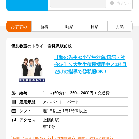
含まない
おすすめ
新着
時給
日給
月給
個別教室のトライ 岩見沢駅前校
【塾の先生≪小学生対象/国語・社
会≫】＼大学生積極採用中／1科目
だけの指導で◎私服OK！
給与
1コマ(60分)：1350～2400円＋交通費
雇用形態
アルバイト・パート
シフト
週1日以上 1日1時間以上
アクセス
上幌向駅
車10分
短期（1ヶ月以内OK）
大学生歓迎
副業・Ｗワーク歓迎