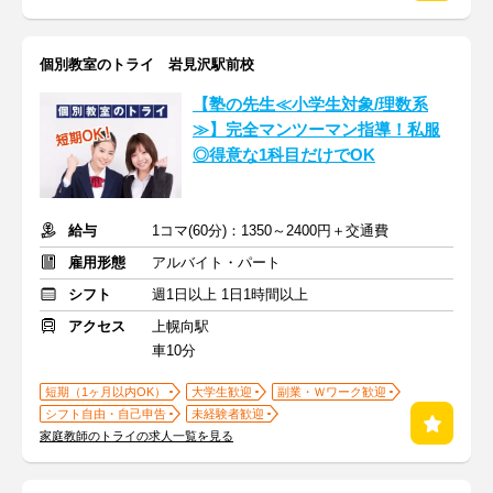
個別教室のトライ 岩見沢駅前校
【塾の先生≪小学生対象/理数系
≫】完全マンツーマン指導！私服
◎得意な1科目だけでOK
給与
1コマ(60分)：1350～2400円＋交通費
雇用形態
アルバイト・パート
シフト
週1日以上 1日1時間以上
アクセス
上幌向駅
車10分
短期（1ヶ月以内OK）
大学生歓迎
副業・Ｗワーク歓迎
シフト自由・自己申告
未経験者歓迎
家庭教師のトライの求人一覧を見る