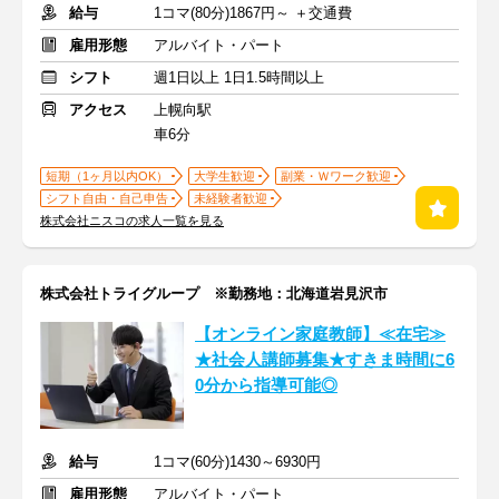
給与
1コマ(80分)1867円～ ＋交通費
雇用形態
アルバイト・パート
シフト
週1日以上 1日1.5時間以上
アクセス
上幌向駅
車6分
短期（1ヶ月以内OK）
大学生歓迎
副業・Ｗワーク歓迎
シフト自由・自己申告
未経験者歓迎
株式会社ニスコの求人一覧を見る
株式会社トライグループ ※勤務地：北海道岩見沢市
【オンライン家庭教師】≪在宅≫
★社会人講師募集★すきま時間に6
0分から指導可能◎
給与
1コマ(60分)1430～6930円
雇用形態
アルバイト・パート