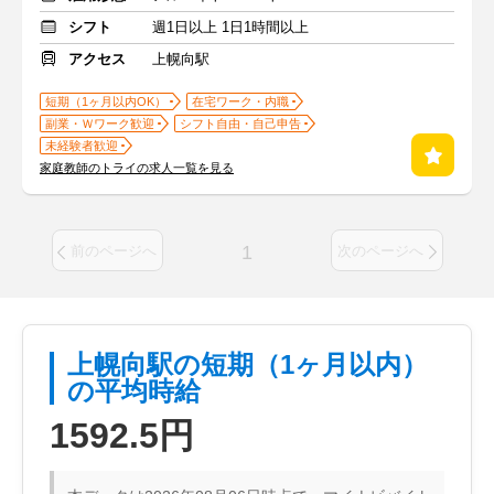
シフト
週1日以上 1日1時間以上
アクセス
上幌向駅
短期（1ヶ月以内OK）
在宅ワーク・内職
副業・Ｗワーク歓迎
シフト自由・自己申告
未経験者歓迎
家庭教師のトライの求人一覧を見る
1
前のページへ
次のページへ
上幌向駅の短期（1ヶ月以内）
の平均時給
1592.5円