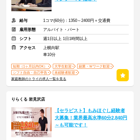
給与
1コマ(60分)：1350～2400円＋交通費
雇用形態
アルバイト・パート
シフト
週1日以上 1日1時間以上
アクセス
上幌向駅
車10分
短期（1ヶ月以内OK）
大学生歓迎
副業・Ｗワーク歓迎
シフト自由・自己申告
未経験者歓迎
家庭教師のトライの求人一覧を見る
りらくる 岩見沢店
【セラピスト】もみほぐし経験者
大募集！業界最高水準60分2,840円
～も可能です！