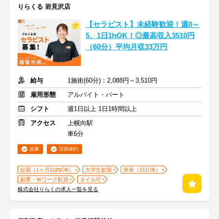
りらくる 岩見沢店
【セラピスト】未経験歓迎！週0～
5、1日1hOK！◎最高収入3510円
（60分）平均月収33万円
給与
1施術(60分)：2,088円～3,510円
雇用形態
アルバイト・パート
シフト
週1日以上 1日1時間以上
アクセス
上幌向駅
車6分
急募
面接確約
短期（1ヶ月以内OK）
大学生歓迎
単発（1日OK）
副業・Ｗワーク歓迎
ネイル可
株式会社りらくの求人一覧を見る