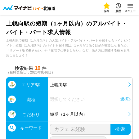
北海道
保存
履歴
メニュー
上幌向駅の短期（1ヶ月以内）のアルバイト・
バイト・パート求人情報
上幌向駅で短期（1カ月以内）の人気バイト・アルバイト・パートを探すならマイナビバ
イト。短期（1カ月以内）のバイトを探す際は、1ヶ月だけ働く目的が重要になるため、
「リゾート地で働きたい」や「在宅で仕事をしたい」など、働き方に関連する検索を活
用しましょう！
10
検索結果
件
（最終更新日：2026年8月6日）
エリア/駅
上幌向駅
選択してください
選択
職種
短期（1ヶ月以内）
こだわり
キーワード
検索