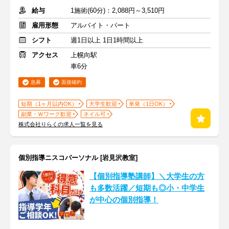
給与
1施術(60分)：2,088円～3,510円
雇用形態
アルバイト・パート
シフト
週1日以上 1日1時間以上
アクセス
上幌向駅
車6分
急募
面接確約
短期（1ヶ月以内OK）
大学生歓迎
単発（1日OK）
副業・Ｗワーク歓迎
ネイル可
株式会社りらくの求人一覧を見る
個別指導ニスコパーソナル [岩見沢教室]
【個別指導塾講師】＼大学生の方
も多数活躍／短期も◎小・中学生
が中心の個別指導！