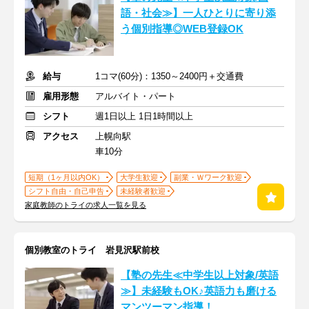
語・社会≫】一人ひとりに寄り添
う個別指導◎WEB登録OK
給与
1コマ(60分)：1350～2400円＋交通費
雇用形態
アルバイト・パート
シフト
週1日以上 1日1時間以上
アクセス
上幌向駅
車10分
短期（1ヶ月以内OK）
大学生歓迎
副業・Ｗワーク歓迎
シフト自由・自己申告
未経験者歓迎
家庭教師のトライの求人一覧を見る
個別教室のトライ 岩見沢駅前校
【塾の先生≪中学生以上対象/英語
≫】未経験もOK♪英語力も磨ける
マンツーマン指導！