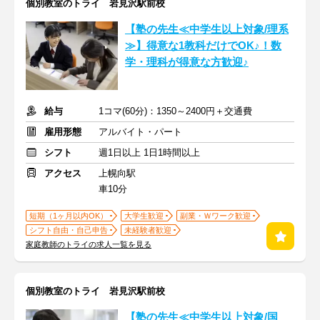
個別教室のトライ 岩見沢駅前校
【塾の先生≪中学生以上対象/理系
≫】得意な1教科だけでOK♪！数
学・理科が得意な方歓迎♪
給与
1コマ(60分)：1350～2400円＋交通費
雇用形態
アルバイト・パート
シフト
週1日以上 1日1時間以上
アクセス
上幌向駅
車10分
短期（1ヶ月以内OK）
大学生歓迎
副業・Ｗワーク歓迎
シフト自由・自己申告
未経験者歓迎
家庭教師のトライの求人一覧を見る
個別教室のトライ 岩見沢駅前校
【塾の先生≪中学生以上対象/国