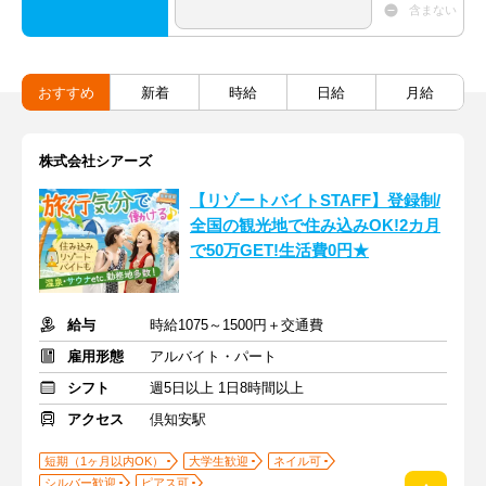
含まない
おすすめ
新着
時給
日給
月給
株式会社シアーズ
【リゾートバイトSTAFF】登録制/
全国の観光地で住み込みOK!2カ月
で50万GET!生活費0円★
給与
時給1075～1500円＋交通費
雇用形態
アルバイト・パート
シフト
週5日以上 1日8時間以上
アクセス
倶知安駅
短期（1ヶ月以内OK）
大学生歓迎
ネイル可
シルバー歓迎
ピアス可