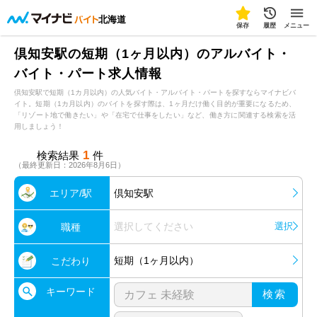
北海道
保存
履歴
メニュー
倶知安駅の短期（1ヶ月以内）のアルバイト・
バイト・パート求人情報
倶知安駅で短期（1カ月以内）の人気バイト・アルバイト・パートを探すならマイナビバ
イト。短期（1カ月以内）のバイトを探す際は、1ヶ月だけ働く目的が重要になるため、
「リゾート地で働きたい」や「在宅で仕事をしたい」など、働き方に関連する検索を活
用しましょう！
1
検索結果
件
（最終更新日：2026年8月6日）
エリア/駅
倶知安駅
選択してください
選択
職種
短期（1ヶ月以内）
こだわり
キーワード
検索