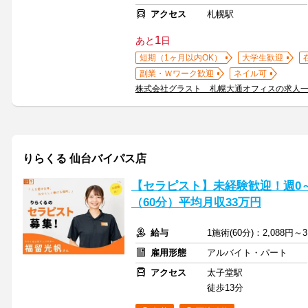
アクセス
札幌駅
1
あと
日
短期（1ヶ月以内OK）
大学生歓迎
副業・Ｗワーク歓迎
ネイル可
株式会社グラスト 札幌大通オフィスの求人
りらくる 仙台バイパス店
【セラピスト】未経験歓迎！週0～5
（60分）平均月収33万円
給与
1施術(60分)：2,088円～3
雇用形態
アルバイト・パート
アクセス
太子堂駅
徒歩13分