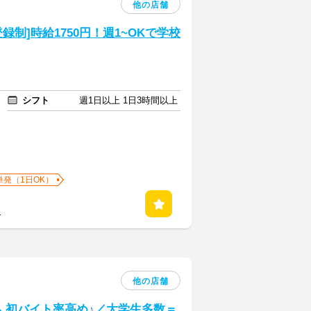
他の店舗
制]時給1750円！週1~OKで学校
シフト
週1日以上 1日3時間以上
単発（1日OK）
る
他の店舗
] ＼初バイト率高め♪／大学生多数＝