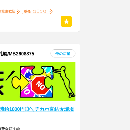
高校生歓迎
単発（1日OK）
る
MB2608875
他の店舗
給1800円◎＼チカホ直結★環境
交通費全額支給