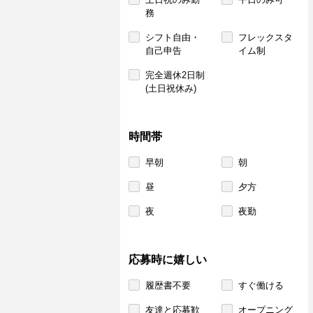
務
シフト自由・
フレックスタ
自己申告
イム制
完全週休2日制
(土日祝休み)
時間帯
早朝
朝
昼
夕方
夜
夜勤
応募時に嬉しい
履歴書不要
すぐ働ける
友達と応募歓
オープニング