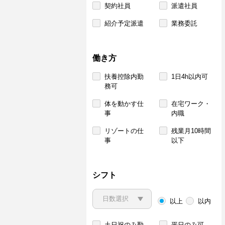
契約社員
派遣社員
紹介予定派遣
業務委託
働き方
扶養控除内勤
1日4h以内可
務可
体を動かす仕
在宅ワーク・
事
内職
リゾートの仕
残業月10時間
事
以下
シフト
以上
以内
土日祝のみ勤
平日のみ可