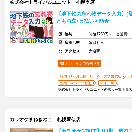
株式会社トライバルユニット 札幌支店
【地下鉄の忘れ物データ入力】[登録
とも両立♪日払い可能★
給与
時給1750円～＋交通費
雇用形態
派遣社員
アクセス
大通駅
オンライン面接可
短期（1ヶ月以内OK）
大学生歓迎
副業・Ｗワーク歓迎
ネイル可
株式会社トライバルユニットの求人一覧を見
カラオケまねきねこ 札幌琴似店
【カラオケSTAFF】[日勤・週2