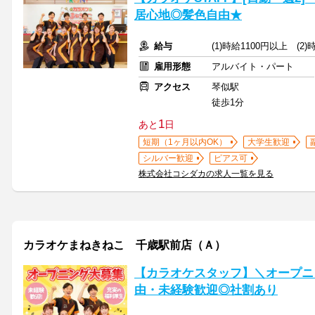
居心地◎髪色自由★
給与
(1)時給1100円以上 (2
雇用形態
アルバイト・パート
アクセス
琴似駅
徒歩1分
1
あと
日
短期（1ヶ月以内OK）
大学生歓迎
シルバー歓迎
ピアス可
株式会社コシダカの求人一覧を見る
カラオケまねきねこ 千歳駅前店（Ａ）
【カラオケスタッフ】＼オープニ
由・未経験歓迎◎社割あり