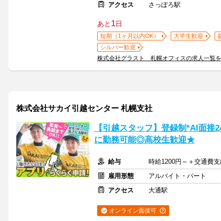
アクセス
さっぽろ駅
1
あと
日
短期（1ヶ月以内OK）
大学生歓迎
シルバー歓迎
株式会社グラスト 札幌オフィスの求人一覧
株式会社サカイ引越センター 札幌支社
【引越スタッフ】登録制*AI面接
に勤務可能◎高校生歓迎★
給与
時給1200円～＋交通費支
雇用形態
アルバイト・パート
アクセス
大通駅
オンライン面接可