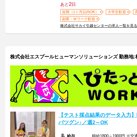
2
あと
日
短期（1ヶ月以内OK）
大学生歓迎
副業・Ｗワーク歓迎
株式会社サカイ引越センターの求人一覧を見
株式会社エスプールヒューマンソリューションズ 勤務地:札幌/
【テスト採点結果のデータ入力】時
バツグン♪／週2～OK
給与
時給1800～1900円 ※