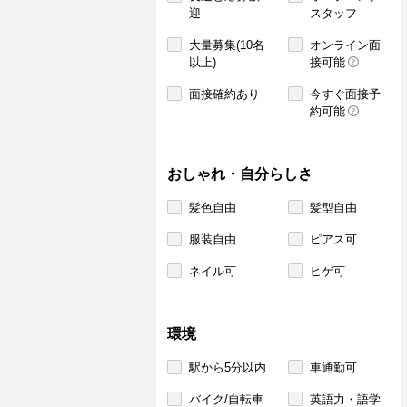
迎
スタッフ
大量募集(10名
オンライン面
以上)
接可能
面接確約あり
今すぐ面接予
約可能
おしゃれ・自分らしさ
髪色自由
髪型自由
服装自由
ピアス可
ネイル可
ヒゲ可
環境
駅から5分以内
車通勤可
バイク/自転車
英語力・語学