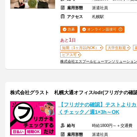
雇用形態
派遣社員
アクセス
札幌駅
急募
オンライン面接可
1
あと
日
短期（1ヶ月以内OK）
大学生歓迎
ピアス可
株式会社エスプールヒューマンソリューショ
株式会社グラスト 札幌大通オフィス/odr(フリガナの確認
【フリガナの確認】テストよりカ
くチェック／週1×3h～OK
給与
時給1800円～＋交通費
雇用形態
派遣社員