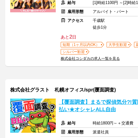
給与
[1]時給1100円 ～[2]時
雇用形態
アルバイト・パート
アクセス
千歳駅
徒歩1分
2
あと
日
短期（1ヶ月以内OK）
大学生歓迎
シルバー歓迎
株式会社コシダカの求人一覧を見る
株式会社グラスト 札幌オフィス/spr(覆面調査)
【覆面調査】まるで探偵気分?!
払い★オシャレALL自由
給与
時給1800円～＋交通費
雇用形態
派遣社員