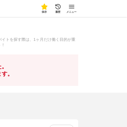
保存
履歴
メニュー
バイトを探す際は、1ヶ月だけ働く目的が重
う！
た。
ます。