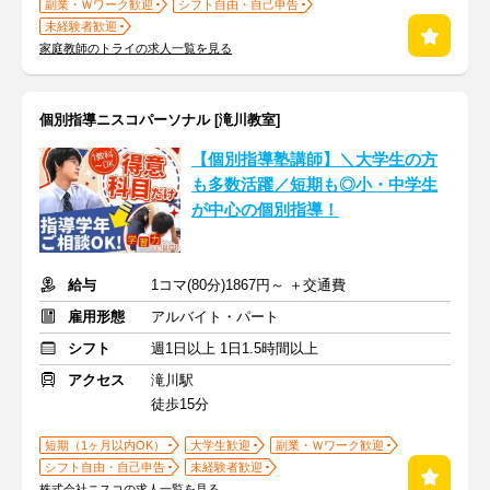
副業・Ｗワーク歓迎
シフト自由・自己申告
未経験者歓迎
家庭教師のトライの求人一覧を見る
個別指導ニスコパーソナル [滝川教室]
【個別指導塾講師】＼大学生の方
も多数活躍／短期も◎小・中学生
が中心の個別指導！
給与
1コマ(80分)1867円～ ＋交通費
雇用形態
アルバイト・パート
シフト
週1日以上 1日1.5時間以上
アクセス
滝川駅
徒歩15分
短期（1ヶ月以内OK）
大学生歓迎
副業・Ｗワーク歓迎
シフト自由・自己申告
未経験者歓迎
株式会社ニスコの求人一覧を見る