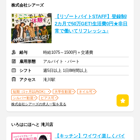
株式会社シアーズ
【リゾートバイトSTAFF】登録制/
2カ月で50万GET!生活費0円★非日
常で働いてリフレッシュ♪
給与
時給1075～1500円＋交通費
雇用形態
アルバイト・パート
シフト
週5日以上 1日8時間以上
アクセス
滝川駅
短期（1ヶ月以内OK）
大学生歓迎
ネイル可
シルバー歓迎
ピアス可
株式会社シアーズの求人一覧を見る
いろはにほへと 滝川店
【キッチン】ワイワイ楽しくバイ