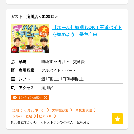
ガスト 滝川店＜012913＞
【ホール】短期もOK！王道バイト
を始めよう！髪色自由
給与
時給1075円以上＋交通費
雇用形態
アルバイト・パート
シフト
週1日以上 1日2時間以上
アクセス
滝川駅
オンライン面接可
短期（1ヶ月以内OK）
大学生歓迎
高校生歓迎
シルバー歓迎
ピアス可
株式会社すかいらーくレストランツの求人一覧を見る