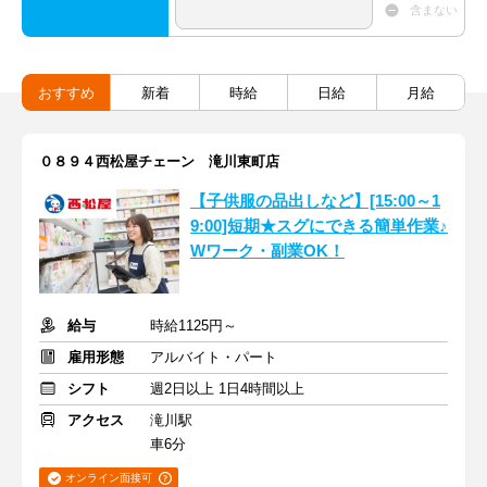
含まない
おすすめ
新着
時給
日給
月給
０８９４西松屋チェーン 滝川東町店
【子供服の品出しなど】[15:00～1
9:00]短期★スグにできる簡単作業♪
Wワーク・副業OK！
給与
時給1125円～
雇用形態
アルバイト・パート
シフト
週2日以上 1日4時間以上
アクセス
滝川駅
車6分
オンライン面接可