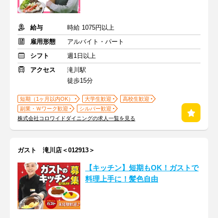
給与
時給 1075円以上
雇用形態
アルバイト・パート
シフト
週1日以上
アクセス
滝川駅
徒歩15分
短期（1ヶ月以内OK）
大学生歓迎
高校生歓迎
副業・Ｗワーク歓迎
シルバー歓迎
株式会社コロワイドダイニングの求人一覧を見る
ガスト 滝川店＜012913＞
【キッチン】短期もOK！ガストで
料理上手に！髪色自由