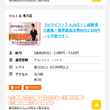
りらくる 滝川店
【セラピスト】もみほぐし経験者
大募集！業界最高水準60分2,840円
～も可能です！
給与
1施術(60分)：2,088円～3,510円
雇用形態
アルバイト・パート
シフト
週1日以上 1日1時間以上
アクセス
滝川駅
車3分
急募
面接確約
短期（1ヶ月以内OK）
大学生歓迎
単発（1日OK）
副業・Ｗワーク歓迎
ネイル可
株式会社りらくの求人一覧を見る