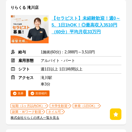
りらくる 滝川店
【セラピスト】未経験歓迎！週0～
5、1日1hOK！◎最高収入3510円
（60分）平均月収33万円
給与
1施術(60分)：2,088円～3,510円
雇用形態
アルバイト・パート
シフト
週1日以上 1日1時間以上
アクセス
滝川駅
車3分
急募
面接確約
短期（1ヶ月以内OK）
大学生歓迎
単発（1日OK）
副業・Ｗワーク歓迎
ネイル可
株式会社りらくの求人一覧を見る