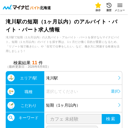
北海道
保存
履歴
メニュー
滝川駅の短期（1ヶ月以内）のアルバイト・バ
イト・パート求人情報
滝川駅で短期（1カ月以内）の人気バイト・アルバイト・パートを探すならマイナビバイ
ト。短期（1カ月以内）のバイトを探す際は、1ヶ月だけ働く目的が重要になるため、
「リゾート地で働きたい」や「在宅で仕事をしたい」など、働き方に関連する検索を活
用しましょう！
11
検索結果
件
（最終更新日：2026年8月8日）
エリア/駅
滝川駅
選択してください
選択
職種
短期（1ヶ月以内）
こだわり
キーワード
検索