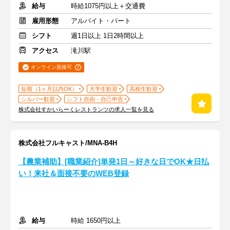
給与
時給1075円以上＋交通費
雇用形態
アルバイト・パート
シフト
週1日以上 1日2時間以上
アクセス
滝川駅
オンライン面接可
短期（1ヶ月以内OK）
大学生歓迎
高校生歓迎
シルバー歓迎
シフト自由・自己申告
株式会社すかいらーくレストランツの求人一覧を見る
株式会社フルキャスト/MNA-B4H
【農業補助】[職業紹介]単発1日～好きな日でOK★日払
い！来社＆面接不要のWEB登録
給与
時給 1650円以上