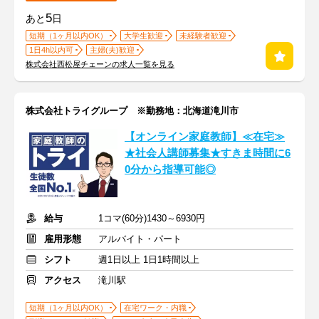
5
あと
日
短期（1ヶ月以内OK）
大学生歓迎
未経験者歓迎
1日4h以内可
主婦(夫)歓迎
株式会社西松屋チェーンの求人一覧を見る
株式会社トライグループ ※勤務地：北海道滝川市
【オンライン家庭教師】≪在宅≫
★社会人講師募集★すきま時間に6
0分から指導可能◎
給与
1コマ(60分)1430～6930円
雇用形態
アルバイト・パート
シフト
週1日以上 1日1時間以上
アクセス
滝川駅
短期（1ヶ月以内OK）
在宅ワーク・内職