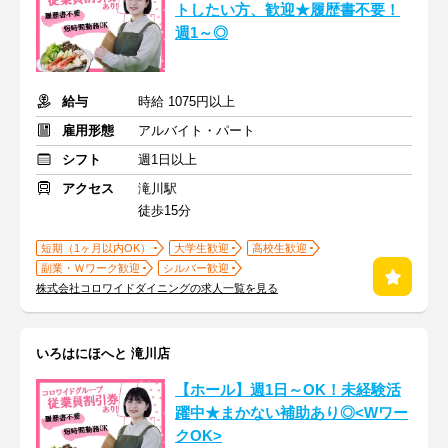
トしたい方、歓迎★履歴書不要！
週1～◎
給与
時給 1075円以上
雇用形態
アルバイト・パート
シフト
週1日以上
アクセス
滝川駅
徒歩15分
短期（1ヶ月以内OK）
大学生歓迎
高校生歓迎
副業・Ｗワーク歓迎
シルバー歓迎
株式会社コロワイドダイニングの求人一覧を見る
いろはにほへと 滝川店
【ホール】週1日～OK！未経験活
躍中★まかない補助あり◎<Wワー
クOK>